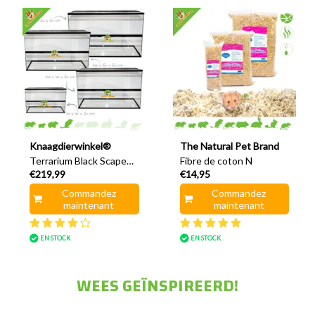
Knaagdierwinkel®
The Natural Pet Brand
Terrarium Black Scape
Fibre de coton N
€219,99
€14,95
avec porte coulissante,
double grille et rebord
Commandez
Commandez
haut
maintenant
maintenant
EN STOCK
EN STOCK
WEES GEÏNSPIREERD!