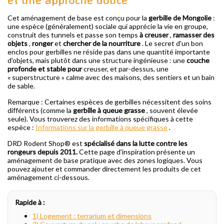
et une approche douce
Cet aménagement de base est conçu pour la
gerbille de Mongolie
:
une espèce (généralement) sociale qui apprécie la vie en groupe,
construit des tunnels et passe son temps
à creuser
,
ramasser des
objets
,
ronger
et
chercher de la nourriture
. Le secret d'un bon
enclos pour gerbilles ne réside pas dans une quantité importante
d'objets, mais plutôt dans une structure ingénieuse : une
couche
profonde et stable pour
creuser, et par-dessus, une
« superstructure » calme avec des maisons, des sentiers et un bain
de sable.
Remarque : Certaines espèces de gerbilles nécessitent des soins
différents (comme la
gerbille à queue grasse
, souvent élevée
seule). Vous trouverez des informations spécifiques à cette
espèce :
Informations sur la gerbille à queue grasse
.
DRD Rodent Shop® est
spécialisé dans la lutte contre les
rongeurs depuis 2011.
Cette page d'inspiration présente un
aménagement de base pratique avec des zones logiques. Vous
pouvez ajouter et commander directement les produits de cet
aménagement ci-dessous.
Rapide à :
1) Logement : terrarium et dimensions