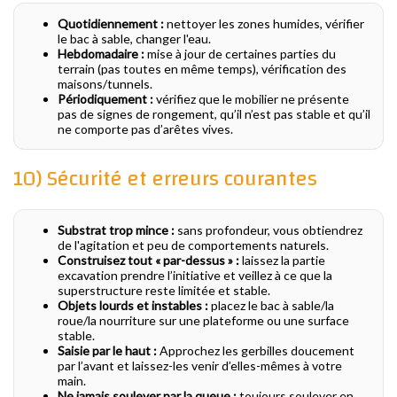
Quotidiennement :
nettoyer les zones humides, vérifier
le bac à sable, changer l'eau.
Hebdomadaire :
mise à jour de certaines parties du
terrain (pas toutes en même temps), vérification des
maisons/tunnels.
Périodiquement :
vérifiez que le mobilier ne présente
pas de signes de rongement, qu’il n’est pas stable et qu’il
ne comporte pas d’arêtes vives.
10) Sécurité et erreurs courantes
Substrat trop mince :
sans profondeur, vous obtiendrez
de l'agitation et peu de comportements naturels.
Construisez tout « par-dessus » :
laissez la partie
excavation prendre l’initiative et veillez à ce que la
superstructure reste limitée et stable.
Objets lourds et instables :
placez le bac à sable/la
roue/la nourriture sur une plateforme ou une surface
stable.
Saisie par le haut :
Approchez les gerbilles doucement
par l’avant et laissez-les venir d’elles-mêmes à votre
main.
Ne jamais soulever par la queue :
toujours soulever en