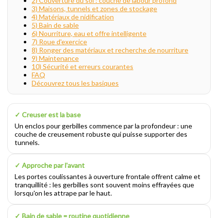
2) Couverture du sol : couche de labour profond
3) Maisons, tunnels et zones de stockage
4) Matériaux de nidification
5) Bain de sable
6) Nourriture, eau et offre intelligente
7) Roue d'exercice
8) Ronger des matériaux et recherche de nourriture
9) Maintenance
10) Sécurité et erreurs courantes
FAQ
Découvrez tous les basiques
✓ Creuser est la base
Un enclos pour gerbilles commence par la profondeur : une
couche de creusement robuste qui puisse supporter des
tunnels.
✓ Approche par l'avant
Les portes coulissantes à ouverture frontale offrent calme et
tranquillité : les gerbilles sont souvent moins effrayées que
lorsqu'on les attrape par le haut.
✓ Bain de sable = routine quotidienne