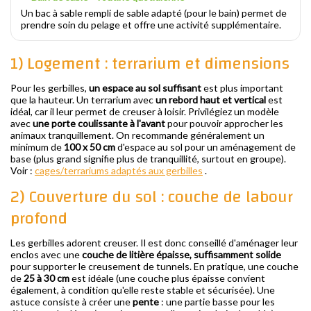
Un bac à sable rempli de sable adapté (pour le bain) permet de
prendre soin du pelage et offre une activité supplémentaire.
1) Logement : terrarium et dimensions
Pour les gerbilles,
un espace au sol suffisant
est plus important
que la hauteur. Un terrarium avec
un rebord haut et vertical
est
idéal, car il leur permet de creuser à loisir. Privilégiez un modèle
avec
une porte coulissante à l'avant
pour pouvoir approcher les
animaux tranquillement. On recommande généralement un
minimum de
100 x 50 cm
d'espace au sol pour un aménagement de
base (plus grand signifie plus de tranquillité, surtout en groupe).
Voir :
cages/terrariums adaptés aux gerbilles
.
2) Couverture du sol : couche de labour
profond
Les gerbilles adorent creuser. Il est donc conseillé d'aménager leur
enclos avec une
couche de litière épaisse, suffisamment solide
pour supporter le creusement de tunnels. En pratique, une couche
de
25 à 30 cm
est idéale (une couche plus épaisse convient
également, à condition qu'elle reste stable et sécurisée). Une
astuce consiste à créer une
pente
: une partie basse pour les