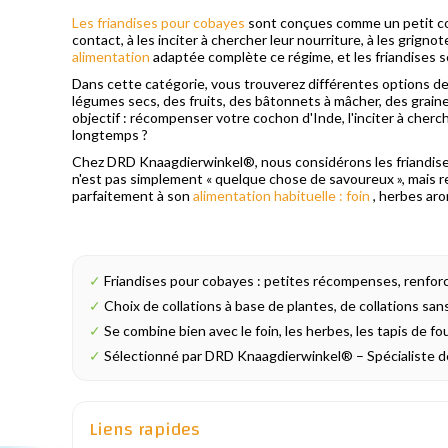
Les friandises pour cobayes
sont conçues comme un petit com
contact, à les inciter à chercher leur nourriture, à les grignot
alimentation
adaptée complète ce régime, et les friandises so
Dans cette catégorie, vous trouverez différentes options de 
légumes secs, des fruits, des bâtonnets à mâcher, des graines
objectif : récompenser votre cochon d'Inde, l'inciter à chercher
longtemps ?
Chez DRD Knaagdierwinkel®, nous considérons les friandises
n'est pas simplement « quelque chose de savoureux », mais rempl
parfaitement à son
alimentation habituelle : foin
, herbes aro
✓
Friandises pour cobayes : petites récompenses, renforc
✓
Choix de collations à base de plantes, de collations sans
✓
Se combine bien avec le foin, les herbes, les tapis de foui
✓
Sélectionné par DRD Knaagdierwinkel® – Spécialiste 
Liens rapides