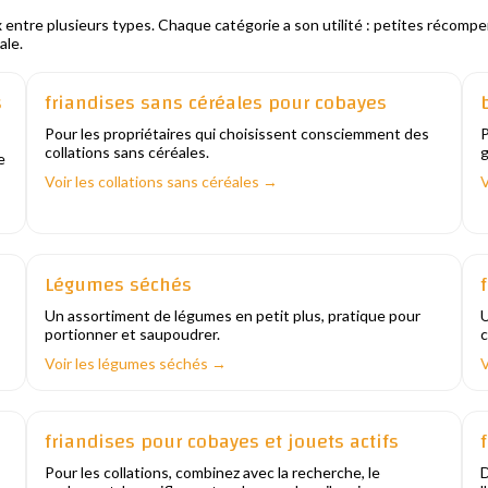
x entre plusieurs types. Chaque catégorie a son utilité : petites récomp
ale.
s
friandises sans céréales pour cobayes
Pour les propriétaires qui choisissent consciemment des
P
collations sans céréales.
g
e
Voir les collations sans céréales →
V
Légumes séchés
Un assortiment de légumes en petit plus, pratique pour
U
portionner et saupoudrer.
c
Voir les légumes séchés →
V
friandises pour cobayes et jouets actifs
Pour les collations, combinez avec la recherche, le
D