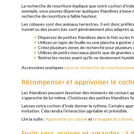
La recherche de nourriture implique que votre cochon d'Inde 
exemple, vous pouvez disperser quelques friandises à base de
recherche de nourriture à faible hauteur.
Les cobayes sont des animaux terrestres. Il est donc préférabl
tunnel ou des jouets bas sont généralement plus adaptés qu
✔
Dispersez de petites friandises dans le foin ou les 
✔
Utilisez un tapis de fouille ou une planche à goûter 
✔
Créez plusieurs zones de recherche pour plusieurs
✔
Utilisez de petits morceaux plutôt que de grandes 
✔
Retirez les restes avant qu'ils ne deviennent humid
Accessoires pratiques :
jeux et recherche de nourriture pou
Récompenser et apprivoiser le cocho
Les friandises peuvent favoriser des moments de contact apa
s'approche de lui-même. Choisissez des petites friandises fa
Laissez votre cochon d'Inde donner le rythme. Certains appre
invitation. Cela rendra l'interaction agréable et prévisible.
Lire la suite :
Apprivoiser un cobaye
et
le langage du cobaye
.
Fruits secs, graines et amandes : à 