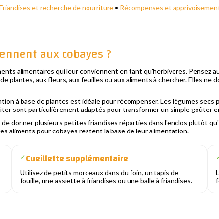
Friandises et recherche de nourriture
•
Récompenses et apprivoisemen
viennent aux cobayes ?
nts alimentaires qui leur conviennent en tant qu'herbivores. Pensez au
de plantes, aux fleurs, aux feuilles ou aux aliments à chercher. Elles ne 
lation à base de plantes est idéale pour récompenser. Les légumes secs p
oûter sont particulièrement adaptés pour transformer un simple goûter en 
e de donner plusieurs petites friandises réparties dans l'enclos plutôt qu
t les aliments pour cobayes restent la base de leur alimentation.
Cueillette supplémentaire
✓
Utilisez de petits morceaux dans du foin, un tapis de
L
fouille, une assiette à friandises ou une balle à friandises.
f