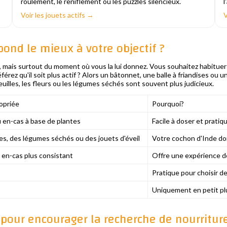
roulement, le reniflement ou les puzzles silencieux.
l
Voir les jouets actifs →
V
pond le mieux à votre objectif ?
, mais surtout du moment où vous la lui donnez. Vous souhaitez habitue
éférez qu'il soit plus actif ? Alors un bâtonnet, une balle à friandises ou 
feuilles, les fleurs ou les légumes séchés sont souvent plus judicieux.
opriée
Pourquoi?
u en-cas à base de plantes
Facile à doser et pratiq
es, des légumes séchés ou des jouets d'éveil
Votre cochon d'Inde doit
 en-cas plus consistant
Offre une expérience de
Pratique pour choisir d
Uniquement en petit plus
s pour encourager la recherche de nourritur