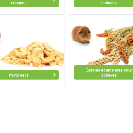
cobayes
cobayes
Graines et amandes pour
fruits secs
cobayes