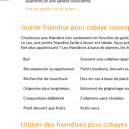
quantités et une variété consciente.
Voir les graines et les grains →
Quelle friandise pour cobaye corres
Choisissez une friandise non seulement en fonction du goût
ce cas, une petite friandise facile à doser est idéale. Vous pr
foin plus appétissant ? Les friandises à base de plantes, les 
But
Souvent une collation appr
Récompenser ou apprivoiser
Petits bonbons, biscuits o
Recherche de nourriture
Des en-cas à base de plant
Grignoter plus longtemps
bâtonnet de grignotage ou
Composition délibérée
Collations sans céréales
Petit dessert aux fruits
fruits secs
Utiliser des friandises pour cobaye