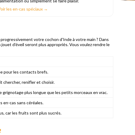
'alimentation ou simplement se faire plaisir.
oir les en-cas spéciaux →
r progressivement votre cochon d'Inde à votre main ? Dans
un jouet d'éveil seront plus appropriés. Vous voulez rendre le
ue pour les contacts brefs.
 chercher, renifler et choisir.
 grignotage plus longue que les petits morceaux en vrac.
es en-cas sans céréales.
, car les fruits sont plus sucrés.
e