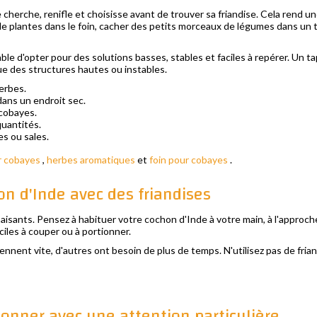
cherche, renifle et choisisse avant de trouver sa friandise. Cela rend u
 plantes dans le foin, cacher des petits morceaux de légumes dans un tap
e d'opter pour des solutions basses, stables et faciles à repérer. Un tapi
e des structures hautes ou instables.
herbes.
dans un endroit sec.
 cobayes.
quantités.
es ou sales.
r cobayes
,
herbes aromatiques
et
foin pour cobayes
.
n d'Inde avec des friandises
isants. Pensez à habituer votre cochon d'Inde à votre main, à l'approch
ciles à couper ou à portionner.
nnent vite, d'autres ont besoin de plus de temps. N'utilisez pas de fria
donner avec une attention particulière