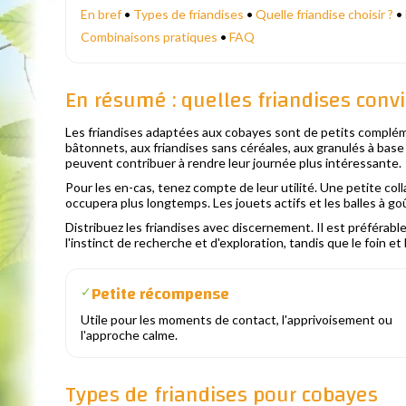
En bref
•
Types de friandises
•
Quelle friandise choisir ?
•
Combinaisons pratiques
•
FAQ
En résumé : quelles friandises con
Les friandises adaptées aux cobayes sont de petits compléme
bâtonnets, aux friandises sans céréales, aux granulés à base 
peuvent contribuer à rendre leur journée plus intéressante.
Pour les en-cas, tenez compte de leur utilité. Une petite col
occupera plus longtemps. Les jouets actifs et les balles à g
Distribuez les friandises avec discernement. Il est préférabl
l'instinct de recherche et d'exploration, tandis que le foin e
Petite récompense
✓
Utile pour les moments de contact, l'apprivoisement ou
l'approche calme.
Types de friandises pour cobayes