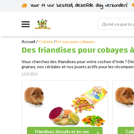
Voor 17 uur besteld, dezelfde dag verzonden!
Expédié depuis notre propre stock
Accueil
/
Cobaye
/
En-cas pour cobayes
Des friandises pour cobayes à 
Vous cherchez des friandises pour votre cochon d'Inde ? Déc
graines, nos céréales et nos jouets actifs pour les récompen
Lire plus
Friandises, biscuits et en-cas
Coll