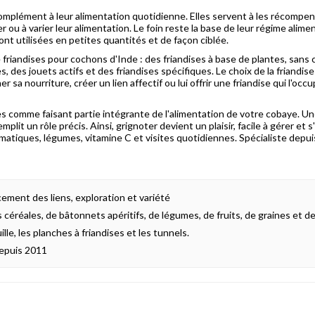
plément à leur alimentation quotidienne. Elles servent à les récompense
er ou à varier leur alimentation. Le foin reste la base de leur régime alime
nt utilisées en petites quantités et de façon ciblée.
friandises pour cochons d'Inde : des friandises à base de plantes, sans 
, des jouets actifs et des friandises spécifiques. Le choix de la friandi
 sa nourriture, créer un lien affectif ou lui offrir une friandise qui l'occ
 comme faisant partie intégrante de l'alimentation de votre cobaye. Un
it un rôle précis. Ainsi, grignoter devient un plaisir, facile à gérer et s
matiques, légumes, vitamine C et visites quotidiennes. Spécialiste depui
ement des liens, exploration et variété
 céréales, de bâtonnets apéritifs, de légumes, de fruits, de graines et d
lle, les planches à friandises et les tunnels.
depuis 2011