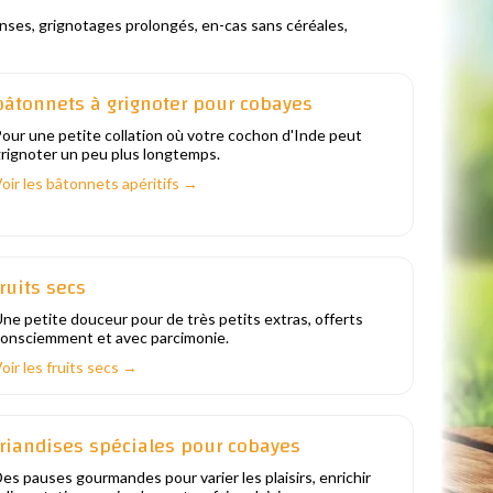
enses, grignotages prolongés, en-cas sans céréales,
bâtonnets à grignoter pour cobayes
our une petite collation où votre cochon d'Inde peut
rignoter un peu plus longtemps.
oir les bâtonnets apéritifs →
fruits secs
ne petite douceur pour de très petits extras, offerts
onsciemment et avec parcimonie.
oir les fruits secs →
friandises spéciales pour cobayes
es pauses gourmandes pour varier les plaisirs, enrichir