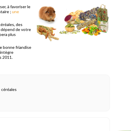
r, à favoriser le
ntaire ;
une
céréales, des
se dépend de votre
upera plus
e bonne friandise
'intègre
s 2011.
e céréales