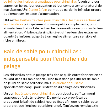
Le foin et les herbes aromatiques pour chinchillas
favorisent leur
apport en fibres, leur occupation et leur comportement naturel de
mastication. Un
râtelier à foin
permet de garder le foin plus propre
et d'organiser l'espace d'alimentation.
Utilisez
les herbes fraîches pour chinchillas
,
les fleurs séchées
et
les friandises
principalement comme petits compléments, pour
stimuler leur instinct de recherche de nourriture ou pour varier leur
alimentation. Privilégiez la simplicité et offrez-leur des extras en
quantités limitées, adaptés à un régime alimentaire sensible et
riche en fibres.
Bain de sable pour chinchillas :
indispensable pour l'entretien du
pelage
Les chinchillas ont un pelage très dense qu'ils entretiennent en se
roulant dans du sable spécial. Il ne faut donc pas utiliser de sable
de jeu ni de sable ordinaire, mais
uniquement du sable
spécialement conçu pour l'entretien du pelage des chinchillas.
Un bon
bac à sable pour chinchillas
est robuste, suffisamment
spacieux et facile à nettoyer. De nombreux propriétaires
proposent le bain de sable à heures fixes afin que le sable reste
propre et que l'enclos reste bien rangé. Tamisez ou remplacez le