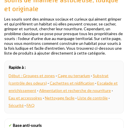
souris de manière astucieuse, ludique
et originale
Les souris sont des animaux sociaux et curieux qui aiment grimper
et qui préfèrent un habitat où elles peuvent creuser, se cacher,
grimper et surtout, chercher leur nourriture. Cependant, un
problème classique se pose pour presque tous les propriétaires de
souris : l’odeur d’urine due au marquage territorial. Sur cette page,
nous vous montrons comment construire un habitat pour souris à
la fois ludique et facile d’entretien. Vous trouverez ci-dessous une
liste de produits à ajouter directement à cette catégorie.
Rapide à :
Début : Groupes et zones
·
Cage ou terrarium
·
Substrat
(contrôle des odeurs)
·
Cachettes et nidification
·
Escalade et
enrichissement
·
Alimentation et recherche de nourriture
·
Eau et accessoires
·
Nettoyage facile
·
Liste de contrôle
·
Sécurité
·
FAQ
✔
Base anti-souris