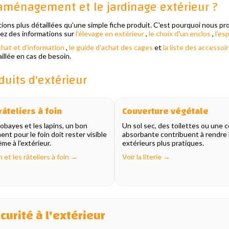
'aménagement et le jardinage extérieur ?
ons plus détaillées qu'une simple fiche produit. C'est pourquoi nous p
rez des informations sur
l'élevage en extérieur
,
le choix d'un enclos
,
l'es
chat et d'information
,
le guide d'achat des cages
et
la liste des accessoi
illée en cas de besoin.
duits d'extérieur
râteliers à foin
Couverture végétale
cobayes et les lapins, un bon
Un sol sec, des toilettes ou une 
nt pour le foin doit rester visible
absorbante contribuent à rendre l
me à l'extérieur.
extérieurs plus pratiques.
in et les râteliers à foin →
Voir la literie →
écurité à l'extérieur