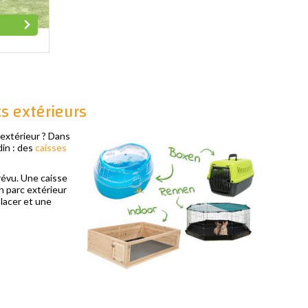
cs extérieurs
 extérieur ? Dans
din : des
caisses
révu. Une caisse
n parc extérieur
placer et une