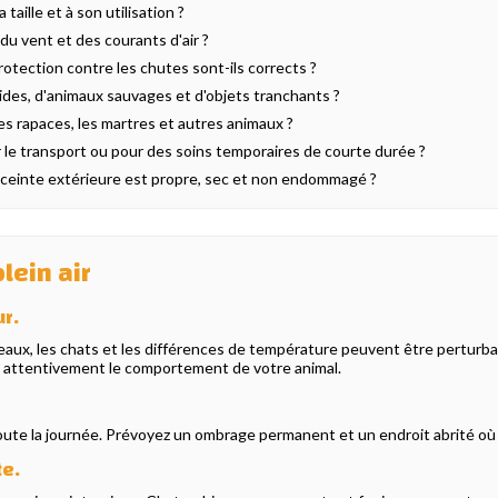
taille et à son utilisation ?
i du vent et des courants d'air ?
protection contre les chutes sont-ils corrects ?
ides, d'animaux sauvages et d'objets tranchants ?
les rapaces, les martres et autres animaux ?
le transport ou pour des soins temporaires de courte durée ?
 l'enceinte extérieure est propre, sec et non endommagé ?
lein air
ur.
oiseaux, les chats et les différences de température peuvent être pertur
z attentivement le comportement de votre animal.
toute la journée. Prévoyez un ombrage permanent et un endroit abrité où v
te.