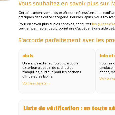
Vous souhaitez en savoir plus sur l
Certains aménagements extérieurs nécessitent des explicati
pratiques dans cette catégorie. Pour les lapins, vous trouve
Pour en savoir plus sur les cobayes, consultez
les guides d'a
tout en permettant au propriétaire d'accéder à une aide déta
S'accorde parfaitement avec les pro
abris
foin et 
Un enclos extérieur ou un parcours
Pour les 
extérieur a besoin de cachettes
emplaceme
tranquilles, surtout pour les cochons
et sec, mê
d'Inde et les lapins.
Voir le fo
Voir les chalets →
Liste de vérification : en toute s