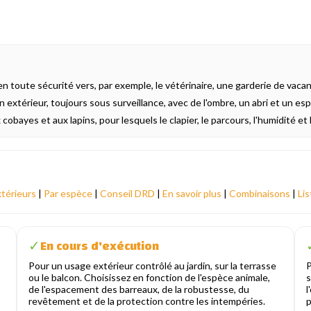
en toute sécurité vers, par exemple, le vétérinaire, une garderie de v
 extérieur, toujours sous surveillance, avec de l'ombre, un abri et un e
obayes et aux lapins, pour lesquels le clapier, le parcours, l'humidité e
xtérieurs
|
Par espèce
|
Conseil DRD
|
En savoir plus
|
Combinaisons
|
Lis
En cours d'exécution
✓
Pour un usage extérieur contrôlé au jardin, sur la terrasse
P
ou le balcon. Choisissez en fonction de l'espèce animale,
s
de l'espacement des barreaux, de la robustesse, du
l
revêtement et de la protection contre les intempéries.
p