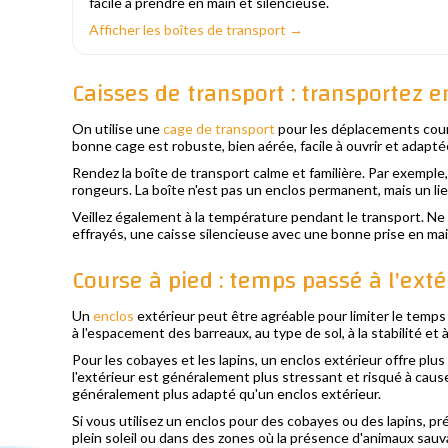
facile à prendre en main et silencieuse.
Afficher les boîtes de transport →
Caisses de transport : transportez e
On utilise une
cage de transport
pour les déplacements cour
bonne cage est robuste, bien aérée, facile à ouvrir et adaptée 
Rendez la boîte de transport calme et familière. Par exemple, 
rongeurs. La boîte n'est pas un enclos permanent, mais un lie
Veillez également à la température pendant le transport. Ne pl
effrayés, une caisse silencieuse avec une bonne prise en ma
Course à pied : temps passé à l'extér
Un
enclos
extérieur peut être agréable pour limiter le temps pa
à l'espacement des barreaux, au type de sol, à la stabilité et à
Pour les cobayes et les lapins, un enclos extérieur offre plu
l'extérieur est généralement plus stressant et risqué à caus
généralement plus adapté qu'un enclos extérieur.
Si vous utilisez un enclos pour des cobayes ou des lapins, pr
plein soleil ou dans des zones où la présence d'animaux sauv