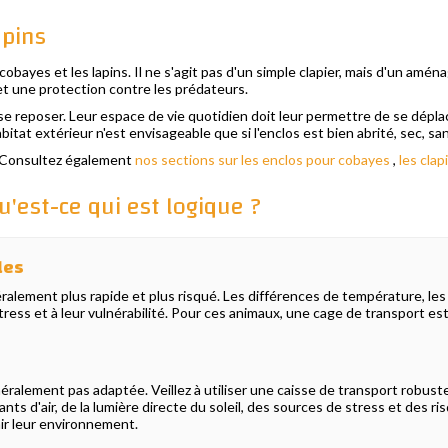
apins
cobayes et les lapins. Il ne s'agit pas d'un simple clapier, mais d'un a
 et une protection contre les prédateurs.
ur se reposer. Leur espace de vie quotidien doit leur permettre de se dép
at extérieur n'est envisageable que si l'enclos est bien abrité, sec, san
 ? Consultez également
nos sections sur les enclos pour cobayes
,
les clap
u'est-ce qui est logique ?
les
éralement plus rapide et plus risqué. Les différences de température, les 
tress et à leur vulnérabilité. Pour ces animaux, une cage de transport e
énéralement pas adaptée. Veillez à utiliser une caisse de transport robuste.
ants d'air, de la lumière directe du soleil, des sources de stress et des 
ir leur environnement.