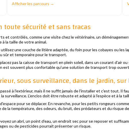
Afficher les parcours →
V
n toute sécurité et sans tracas
ts et contrôlés, comme une visite chez le vétérinaire, un déménagement
à la taille de votre animal.
utilisez une couche de litière adaptée, du foin pour les cobayes ou les la
u sûr et temporaire pour le transport.
acez pas la caisse de transport en plein soleil, dans un courant d'air ou 
in est souvent plus confortable qu'une solution de transport trop ouvert
ieur, sous surveillance, dans le jardin, sur 
ssé à l'extérieur, mais il ne suffit jamais de l'installer et c'est tout. Il f
 la surveillance. L'enclos doit être robuste et adapté à l'espèce et à la tail
s d'espace pour se déplacer. En revanche, pour les petits rongeurs comme l
e de la température, des odeurs, du bruit, des prédateurs et du risque de
évoyez un abri, un point d'eau, un endroit sec pour se reposer et suffisam
ages ou de pesticides pourrait présenter un risque.