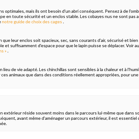
s optimales, mais ils ont besoin d'un abri conséquent. Pensez à de l'ombr
upe en toute sécurité et un enclos stable. Les cobayes nus ne sont pas 
e
notre guide de choix des cages
.
ion que leur enclos soit spacieux, sec, sans courants d'air, sécurisé et b
ble et suffisamment d'espace pour que le lapin puisse se déplacer. Voir au
ns »
.
 un lieu de vie adapté. Les chinchillas sont sensibles à la chaleur et à l'
ur ces animaux que dans des conditions réellement appropriées, pour une
en extérieur réside souvent moins dans le parcours lui-même que dans 
onséquent, avant même d'aménager un parcours extérieur, il est essentiel d
née.