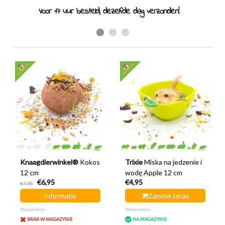
Specjaliści od gryzoni od 2011 roku
Knaagdierwinkel®
Kokos
Trixie
Miska na jedzenie i
12 cm
wodę Apple 12 cm
€6,95
€4,95
€7,95
Informatie
Zamów teraz
Nieoceniony
Nieoceniony
BRAK W MAGAZYNIE
NA MAGAZYNIE