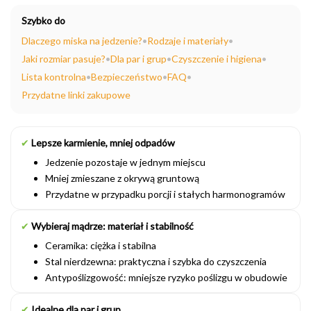
Szybko do
Dlaczego miska na jedzenie?
•
Rodzaje i materiały
•
Jaki rozmiar pasuje?
•
Dla par i grup
•
Czyszczenie i higiena
•
Lista kontrolna
•
Bezpieczeństwo
•
FAQ
•
Przydatne linki zakupowe
✔
Lepsze karmienie, mniej odpadów
Jedzenie pozostaje w jednym miejscu
Mniej zmieszane z okrywą gruntową
Przydatne w przypadku porcji i stałych harmonogramów
✔
Wybieraj mądrze: materiał i stabilność
Ceramika: ciężka i stabilna
Stal nierdzewna: praktyczna i szybka do czyszczenia
Antypoślizgowość: mniejsze ryzyko poślizgu w obudowie
✔
Idealne dla par i grup