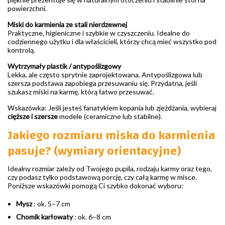
powierzchni.
Miski do karmienia ze stali nierdzewnej
Praktyczne, higieniczne i szybkie w czyszczeniu. Idealne do
codziennego użytku i dla właścicieli, którzy chcą mieć wszystko pod
kontrolą.
Wytrzymały plastik / antypoślizgowy
Lekka, ale często sprytnie zaprojektowana. Antypoślizgowa lub
szersza podstawa zapobiega przesuwaniu się. Przydatna, jeśli
szukasz miski na karmę, którą łatwo przesuwać.
Wskazówka: Jeśli jesteś fanatykiem kopania lub zjeżdżania, wybieraj
cięższe i szersze
modele (ceramiczne lub stabilne).
Jakiego rozmiaru miska do karmienia
pasuje? (wymiary orientacyjne)
Idealny rozmiar zależy od Twojego pupila, rodzaju karmy oraz tego,
czy podasz tylko podstawową porcję, czy całą karmę w misce.
Poniższe wskazówki pomogą Ci szybko dokonać wyboru:
Mysz
: ok. 5–7 cm
Chomik karłowaty
: ok. 6–8 cm