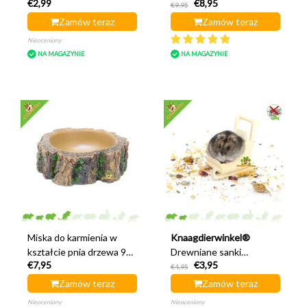
€2,99
€8,95
Kolorowy chomik 8 cm
€9,95
Zamów teraz
Zamów teraz
Nieoceniony
NA MAGAZYNIE
NA MAGAZYNIE
Miska do karmienia w
Knaagdierwinkel®
kształcie pnia drzewa 9
Drewniane sanki
€7,95
€3,95
cm
dekoracyjne do
€4,95
chomików 9 cm
Zamów teraz
Zamów teraz
Nieoceniony
Nieoceniony