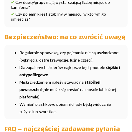
✔
Czy duety/grupy mają wystarczającą liczbę miejsc do
karmienia?
✔
Czy pojemnik jest stabilny w miejscu, w którym go
umieścisz?
Bezpieczeństwo: na co zwrócić uwagę
Regularnie sprawdzaj, czy pojemniki nie są
uszkodzone
(pęknięcia, ostre krawędzie, luźne części).
Dla zapalonych sliderów najlepsze będą modele
ciężkie i
antypoślizgowe
.
Miski z jedzeniem należy stawiać na
stabilnej
powierzchni
(nie może się chwiać na moście lub luźnej
platformie).
Wymień plastikowe pojemniki, gdy będą widocznie
zużyte lub szorstkie.
FAQ – najczęściej zadawane pytania