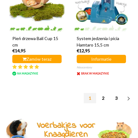
Pień drzewa Bali Cup 15
System jedzenia i picia
cm
Hamtaro 15,5 cm
€14,95
€12,95
Zamów teraz
Informatie
Nieoceniony
NA MAGAZYNIE
BRAK W MAGAZYNIE
1
2
3