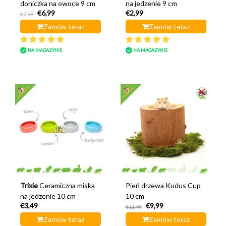
doniczka na owoce 9 cm
na jedzenie 9 cm
€6,99
€2,99
€7,99
Zamów teraz
Zamów teraz
NA MAGAZYNIE
NA MAGAZYNIE
Trixie
Ceramiczna miska
Pień drzewa Kudus Cup
na jedzenie 10 cm
10 cm
€3,49
€9,99
€11,99
Zamów teraz
Zamów teraz