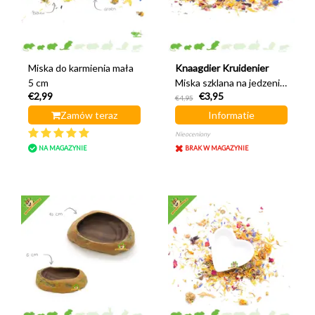
Miska do karmienia mała
Knaagdier Kruidenier
5 cm
Miska szklana na jedzenie
€2,99
€3,95
lub wodę 6 cm
€4,95
Zamów teraz
Informatie
Nieoceniony
NA MAGAZYNIE
BRAK W MAGAZYNIE