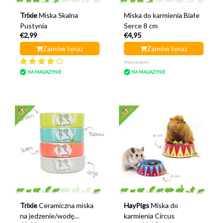
Trixie
Miska Skalna
Miska do karmienia Białe
Pustynia
Serce 8 cm
€2,99
€4,95
Zamów teraz
Zamów teraz
Nieoceniony
NA MAGAZYNIE
NA MAGAZYNIE
Trixie
Ceramiczna miska
HayPigs
Miska do
na jedzenie/wodę
karmienia Circus