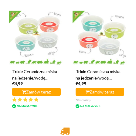
Trixie
Ceramiczna miska
Trixie
Ceramiczna miska
na jedzenie/wodę
na jedzenie/wodę
€4,99
€4,99
Kolorowy królik 11 cm
kolorowa świnka morska
11 cm
Zamów teraz
Zamów teraz
Nieoceniony
NA MAGAZYNIE
NA MAGAZYNIE