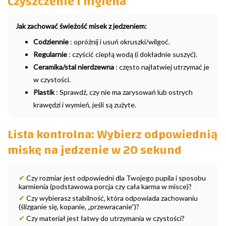
Czyszczenie i higiena
Jak zachować świeżość misek z jedzeniem:
Codziennie
: opróżnij i usuń okruszki/wilgoć.
Regularnie
: czyścić ciepłą wodą (i dokładnie suszyć).
Ceramika/stal nierdzewna
: często najłatwiej utrzymać je
w czystości.
Plastik
: Sprawdź, czy nie ma zarysowań lub ostrych
krawędzi i wymień, jeśli są zużyte.
Lista kontrolna: Wybierz odpowiednią
miskę na jedzenie w 20 sekund
✔
Czy rozmiar jest odpowiedni dla Twojego pupila i sposobu
karmienia (podstawowa porcja czy cała karma w misce)?
✔
Czy wybierasz stabilność, która odpowiada zachowaniu
(ślizganie się, kopanie, „przewracanie”)?
✔
Czy materiał jest łatwy do utrzymania w czystości?