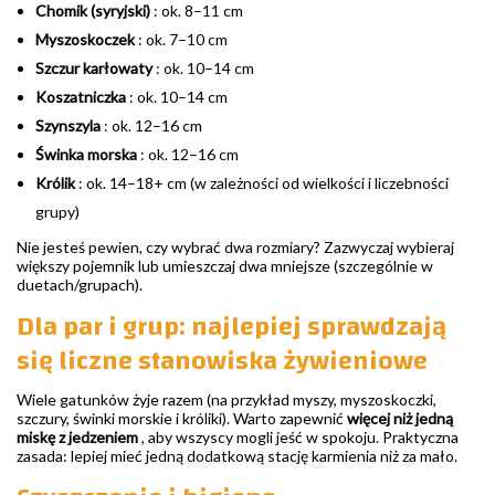
Chomik (syryjski)
: ok. 8–11 cm
Myszoskoczek
: ok. 7–10 cm
Szczur karłowaty
: ok. 10–14 cm
Koszatniczka
: ok. 10–14 cm
Szynszyla
: ok. 12–16 cm
Świnka morska
: ok. 12–16 cm
Królik
: ok. 14–18+ cm (w zależności od wielkości i liczebności
grupy)
Nie jesteś pewien, czy wybrać dwa rozmiary? Zazwyczaj wybieraj
większy pojemnik lub umieszczaj dwa mniejsze (szczególnie w
duetach/grupach).
Dla par i grup: najlepiej sprawdzają
się liczne stanowiska żywieniowe
Wiele gatunków żyje razem (na przykład myszy, myszoskoczki,
szczury, świnki morskie i króliki). Warto zapewnić
więcej niż jedną
miskę z jedzeniem
, aby wszyscy mogli jeść w spokoju. Praktyczna
zasada: lepiej mieć jedną dodatkową stację karmienia niż za mało.