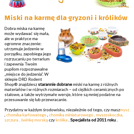
Miski na karmę dla gryzoni i królików
Dobra miska na karmę
może wydawać się mała,
ale w praktyce ma
ogromne znaczenie:
utrzymuje jedzenie w
porządku, zapobiega jego
rozrzucaniu po terrarium
i zapewnia Twoim
pupilom rozpoznawalne
„miejsce do jedzenia”. W
sklepie DRD Rodent
Shop® znajdziesz
starannie dobrane
miski na karmę z różnych
materiałów i w różnych rozmiarach – od ciężkich ceramicznych po
stalowe, a także wytrzymałe wersje, które są mniej podatne na
przesuwanie się lub przewracanie.
Przydatny w każdym środowisku, niezależnie od tego, czy masz
mysz
,
chomika karłowatego
,
chomika miniaturowego
, myszoskoczka,
szczura
,
świnkę morską
czy
królika
.
Specjalista od 2011 roku
.