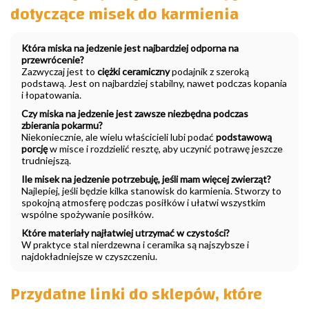
dotyczące misek do karmienia
Która miska na jedzenie jest najbardziej odporna na
przewrócenie?
Zazwyczaj jest to
ciężki ceramiczny
podajnik z szeroką
podstawą. Jest on najbardziej stabilny, nawet podczas kopania
i łopatowania.
Czy miska na jedzenie jest zawsze niezbędna podczas
zbierania pokarmu?
Niekoniecznie, ale wielu właścicieli lubi podać
podstawową
porcję
w misce i rozdzielić resztę, aby uczynić potrawę jeszcze
trudniejszą.
Ile misek na jedzenie potrzebuję, jeśli mam więcej zwierząt?
Najlepiej, jeśli będzie kilka stanowisk do karmienia. Stworzy to
spokojną atmosferę podczas posiłków i ułatwi wszystkim
wspólne spożywanie posiłków.
Które materiały najłatwiej utrzymać w czystości?
W praktyce stal nierdzewna i ceramika są najszybsze i
najdokładniejsze w czyszczeniu.
Przydatne linki do sklepów, które