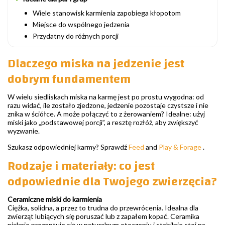
Wiele stanowisk karmienia zapobiega kłopotom
Miejsce do wspólnego jedzenia
Przydatny do różnych porcji
Dlaczego miska na jedzenie jest
dobrym fundamentem
W wielu siedliskach miska na karmę jest po prostu wygodna: od
razu widać, ile zostało zjedzone, jedzenie pozostaje czystsze i nie
znika w ściółce. A może połączyć to z żerowaniem? Idealne: użyj
miski jako „podstawowej porcji”, a resztę rozłóż, aby zwiększyć
wyzwanie.
Szukasz odpowiedniej karmy? Sprawdź
Feed
and
Play & Forage
.
Rodzaje i materiały: co jest
odpowiednie dla Twojego zwierzęcia?
Ceramiczne miski do karmienia
Ciężka, solidna, a przez to trudna do przewrócenia. Idealna dla
zwierząt lubiących się poruszać lub z zapałem kopać. Ceramika
pięknie prezentuje się w naturalnym otoczeniu i stabilnie stoi na