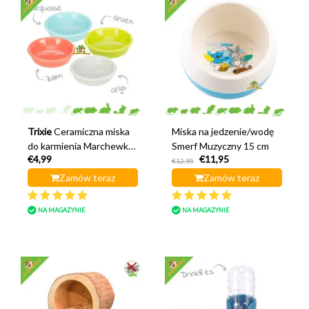
Trixie
Ceramiczna miska
Miska na jedzenie/wodę
do karmienia Marchewka
Smerf Muzyczny 15 cm
€4,99
€11,95
14 cm
€12,95
Zamów teraz
Zamów teraz
NA MAGAZYNIE
NA MAGAZYNIE