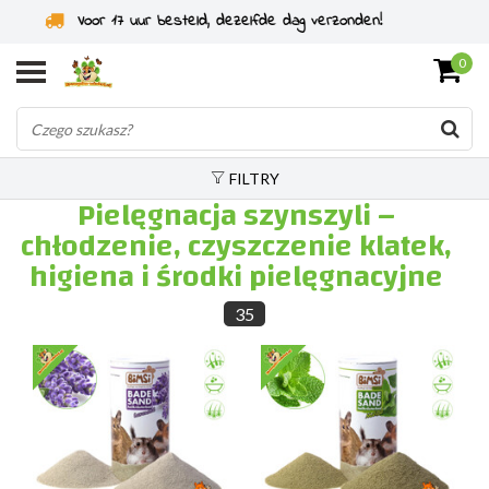
Specjaliści od gryzoni od 2011 roku
0
FILTRY
Pielęgnacja szynszyli –
chłodzenie, czyszczenie klatek,
higiena i środki pielęgnacyjne
35