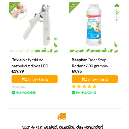
Trixie
Nożyczki do
Beaphar
Odor Stop
paznokci z diodą LED
Rodent 600 gramów
€19,99
€9,95
Zamów teraz
Zamów teraz
Nieoceniony
NA MAGAZYNIE
NA MAGAZYNIE
Specjaliści od gryzoni od 2011 roku