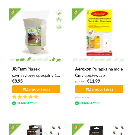
JR Farm
Piasek
Aeroxon
Pułapka na mole
szynszylowy specjalny 1
Ćmy spożywcze
€8,95
€11,99
kg
€14,95
Zamów teraz
Zamów teraz
Nieoceniony
NA MAGAZYNIE
NA MAGAZYNIE