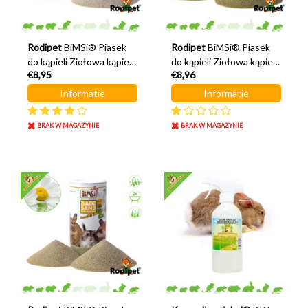
Rodipet
BiMSi® Piasek
Rodipet
BiMSi® Piasek
do kąpieli Ziołowa kąpiel
do kąpieli Ziołowa kąpiel
€8,95
€8,96
Lawenda 1 litr
Melisa 1 litr
Informatie
Informatie
BRAK W MAGAZYNIE
BRAK W MAGAZYNIE