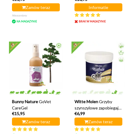
Zamów teraz
Informatie
Nieoceniony
NA MAGAZYNIE
BRAK W MAGAZYNIE
Bunny Nature
GoVet
Witte Molen
Grzyby
CareGel
szynszylowe zapobiegają
€15,95
€6,99
grzybicy
Zamów teraz
Zamów teraz