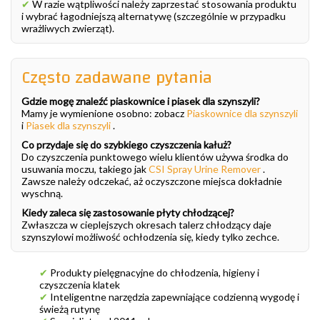
✔
W razie wątpliwości należy zaprzestać stosowania produktu
i wybrać łagodniejszą alternatywę (szczególnie w przypadku
wrażliwych zwierząt).
Często zadawane pytania
Gdzie mogę znaleźć piaskownice i piasek dla szynszyli?
Mamy je wymienione osobno: zobacz
Piaskownice dla szynszyli
i
Piasek dla szynszyli
.
Co przydaje się do szybkiego czyszczenia kałuż?
Do czyszczenia punktowego wielu klientów używa środka do
usuwania moczu, takiego jak
CSI Spray Urine Remover
.
Zawsze należy odczekać, aż oczyszczone miejsca dokładnie
wyschną.
Kiedy zaleca się zastosowanie płyty chłodzącej?
Zwłaszcza w cieplejszych okresach talerz chłodzący daje
szynszylowi możliwość ochłodzenia się, kiedy tylko zechce.
✔
Produkty pielęgnacyjne do chłodzenia, higieny i
czyszczenia klatek
✔
Inteligentne narzędzia zapewniające codzienną wygodę i
świeżą rutynę