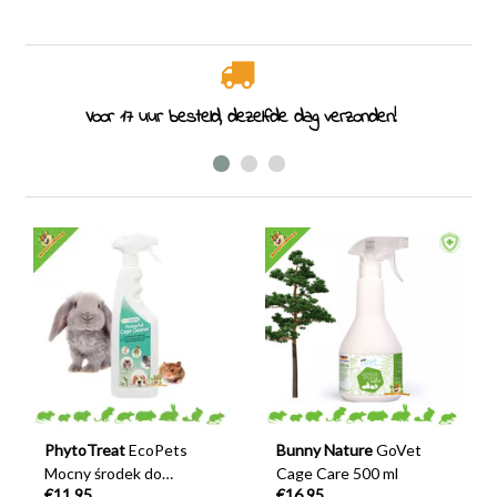
Specjaliści od gryzoni od 2011 roku
PhytoTreat
EcoPets
Bunny Nature
GoVet
Mocny środek do
Cage Care 500 ml
€11,95
€16,95
czyszczenia klatek