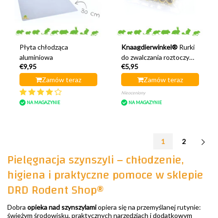
Płyta chłodząca
Knaagdierwinkel®
Rurki
aluminiowa
do zwalczania roztoczy
€9,95
€5,95
czerwonki
Zamów teraz
Zamów teraz
Nieoceniony
NA MAGAZYNIE
NA MAGAZYNIE
1
2
Pielęgnacja szynszyli – chłodzenie,
higiena i praktyczne pomoce w sklepie
DRD Rodent Shop®
Dobra
opieka nad szynszylami
opiera się na przemyślanej rutynie:
świeżym środowisku, praktycznych narzędziach i dodatkowym