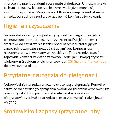
miejsce, na przykład
aluminiową matę chłodzącą
. Umieść matę w
cichym miejscu w klatce, gdzie szynszyla będzie mogła się
swobodnie położyć. Wskazówka: Utrzymuj miejsce wokół maty
chłodzącej suche i czyste, aby zapewnić komfort użytkowania.
Higiena i czyszczenie
Świeża klatka zaczyna się od rutyny: codziennego przeglądu i
okresowego, dokładniejszego czyszczenia. Dzięki dobremu
środkowi do czyszczenia klatki i produktom neutralizującym
zapachy/mocz możesz pozbyć się „plam” bez konieczności
natychmiastowej wymiany wszystkiego. To oszczędza czas i
zapewnia komfort w klatce zarówno Tobie, jak i Twojej szynszyli.
Ulubionym środkiem wielu klientów jest
CSI Spray Urine Remover
do czyszczenia plam.
Przydatne narzędzia do pielęgnacji
Odpowiednie narzędzia znacznie ułatwiają pielęgnację. Pomyśl o
szufelce do szybkiego sprzątania, wałku do zbierania włosów/kurzu
oraz nożyczkach do paznokci jako elementach zestawu
pielęgnacyjnego. Małe narzędzia często zapewniają największą
wygodę.
Środowisko i zapasy (przydatne, aby