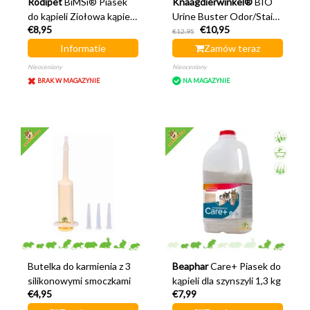
Rodipet
BiMSi® Piasek
Knaagdierwinkel®
BIO
do kąpieli Ziołowa kąpiel z
Urine Buster Odor/Stain
€8,95
€10,95
miętą i rumiankiem 1 litr
Remover Rodent 500 ml
€12,95
Informatie
Zamów teraz
Nieoceniony
Nieoceniony
BRAK W MAGAZYNIE
NA MAGAZYNIE
Butelka do karmienia z 3
Beaphar
Care+ Piasek do
silikonowymi smoczkami
kąpieli dla szynszyli 1,3 kg
€4,95
€7,99