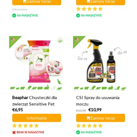
Zamów teraz
Zamów teraz
Nieoceniony
NA MAGAZYNIE
NA MAGAZYNIE
Beaphar
Chusteczki dla
CSI Spray do usuwania
zwierząt Sensitive Pet
moczu
€6,95
€10,99
€11,99
Informatie
Zamów teraz
BRAK W MAGAZYNIE
NA MAGAZYNIE