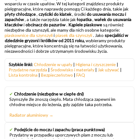
wsparciu w czasie upałów. W tej kategorii znajdziesz produkty
pielęgnacyjne, które naprawdę pomogą Ci każdego dnia, takie jak
płyty chłodzące
,
czyściki do klatek
, środki
do usuwania moczu i
zapachów
, a także narzędzia takie jak
łopatka
,
wałek do usuwania
kłaczków
i
obcinacz do pazurów
.
Kąpiele piaskowe
są również
niezbędne dla szynszyli, ale mamy dla nich osobne kategorie:
piaskownice dla szynszyli
i
piasek dla szynszyli
. Jako
specjaliści w
dziedzinie gryzoni i królików od 2011 roku,
wybieramy produkty
pielęgnacyjne, które koncentrują się na łatwości użytkowania,
niezawodności i dobrze utrzymanym środowisku życia.
Szybkie linki:
Chłodzenie w upały
|
Higiena i czyszczenie
|
Przydatne narzędzia
|
Środowisko i materiały
|
Jak używać
|
Lista kontrolna
|
Bezpieczeństwo
|
FAQ
✔
Chłodzenie (niezbędne w ciepłe dni)
Szynszyle źle znoszą ciepło. Mata chłodząca zapewni im
chłodne miejsce do leżenia, gdy zajdzie taka potrzeba.
Radiator aluminiowy →
✔
Podejście do moczu i zapachu (praca punktowa)
Przydatny w przypadku uporczywych plam z moczu lub