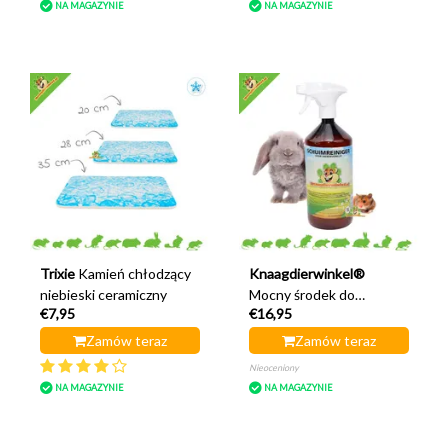
NA MAGAZYNIE
NA MAGAZYNIE
Trixie
Kamień chłodzący
Knaagdierwinkel®
niebieski ceramiczny
Mocny środek do
€7,95
€16,95
czyszczenia klatek 1 litr
Zamów teraz
Zamów teraz
Nieoceniony
NA MAGAZYNIE
NA MAGAZYNIE