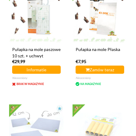
Pułapka na mole paszowe
Pułapka na mole Płaska
10 szt. + uchwyt
€29,99
€7,95
Informatie
Zamów teraz
Nieoceniony
Nieoceniony
BRAK W MAGAZYNIE
NA MAGAZYNIE