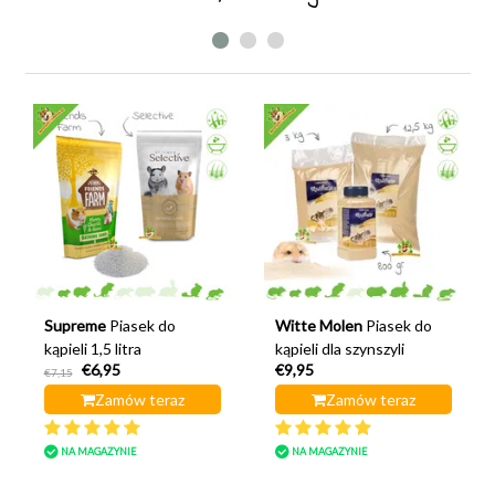
Supreme
Piasek do
Witte Molen
Piasek do
kąpieli 1,5 litra
kąpieli dla szynszyli
€6,95
€9,95
€7,15
Zamów teraz
Zamów teraz
NA MAGAZYNIE
NA MAGAZYNIE