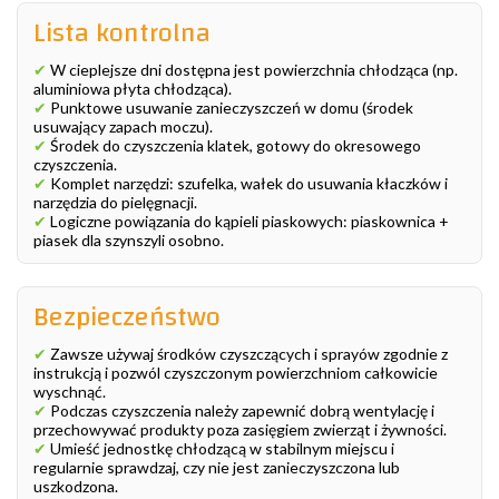
Lista kontrolna
✔
W cieplejsze dni dostępna jest powierzchnia chłodząca (np.
aluminiowa płyta chłodząca).
✔
Punktowe usuwanie zanieczyszczeń w domu (środek
usuwający zapach moczu).
✔
Środek do czyszczenia klatek, gotowy do okresowego
czyszczenia.
✔
Komplet narzędzi: szufelka, wałek do usuwania kłaczków i
narzędzia do pielęgnacji.
✔
Logiczne powiązania do kąpieli piaskowych: piaskownica +
piasek dla szynszyli osobno.
Bezpieczeństwo
✔
Zawsze używaj środków czyszczących i sprayów zgodnie z
instrukcją i pozwól czyszczonym powierzchniom całkowicie
wyschnąć.
✔
Podczas czyszczenia należy zapewnić dobrą wentylację i
przechowywać produkty poza zasięgiem zwierząt i żywności.
✔
Umieść jednostkę chłodzącą w stabilnym miejscu i
regularnie sprawdzaj, czy nie jest zanieczyszczona lub
uszkodzona.