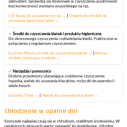
zabrudzeń. Sprawdza się doskonale w czyszczeniu punktowym
bez konieczności wymiany wszystkiego na raz.
CSI Spray do usuwania moczu →
|
Organiczny środek do
usuwania zapachów i plam →
✔
Środki do czyszczenia klatek i produkty higieniczne
Do okresowego czyszczenia i odświeżania klatki. Praktyczne w
połączeniu z regularnym czyszczeniem.
EcoPets Mocny środek do czyszczenia klatek →
|
Mocny
środek czyszczący w pianie →
✔
Narzędzia i pomocnicy
Drobne przedmioty ułatwiające codzienne czyszczenie:
łopatka, wałek do usuwania kłaczków, nożyczki do paznokci i
wiele innych.
Łopatka Trixie →
|
Wałek do usuwania kłaczków →
Chłodzenie w upalne dni
Szynszyle najlepiej czują się w chłodnym, stabilnym środowisku. W
cieplejszych okresach warto zapewnić im dodatkowe, chłodne