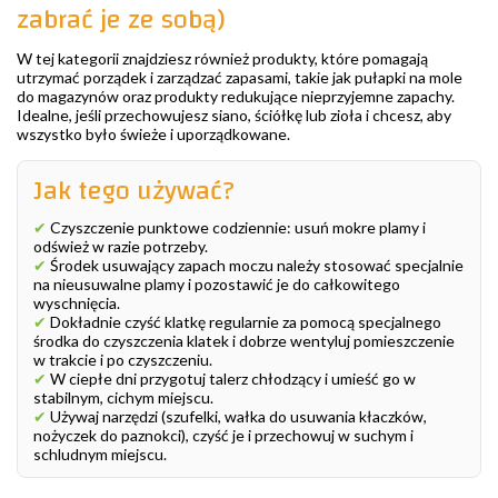
zabrać je ze sobą)
W tej kategorii znajdziesz również produkty, które pomagają
utrzymać porządek i zarządzać zapasami, takie jak pułapki na mole
do magazynów oraz produkty redukujące nieprzyjemne zapachy.
Idealne, jeśli przechowujesz siano, ściółkę lub zioła i chcesz, aby
wszystko było świeże i uporządkowane.
Jak tego używać?
✔
Czyszczenie punktowe codziennie: usuń mokre plamy i
odśwież w razie potrzeby.
✔
Środek usuwający zapach moczu należy stosować specjalnie
na nieusuwalne plamy i pozostawić je do całkowitego
wyschnięcia.
✔
Dokładnie czyść klatkę regularnie za pomocą specjalnego
środka do czyszczenia klatek i dobrze wentyluj pomieszczenie
w trakcie i po czyszczeniu.
✔
W ciepłe dni przygotuj talerz chłodzący i umieść go w
stabilnym, cichym miejscu.
✔
Używaj narzędzi (szufelki, wałka do usuwania kłaczków,
nożyczek do paznokci), czyść je i przechowuj w suchym i
schludnym miejscu.