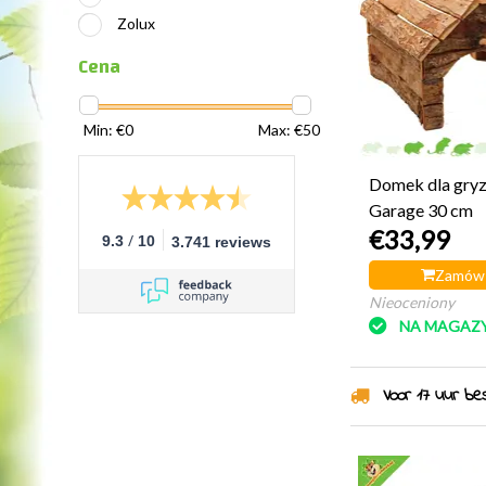
Zolux
Cena
Min: €
0
Max: €
50
Domek dla gryz
Garage 30 cm
€33,99
/
9.3
10
3.741 reviews
Zamów 
Nieoceniony
NA MAGAZY
Voor 17 uur best