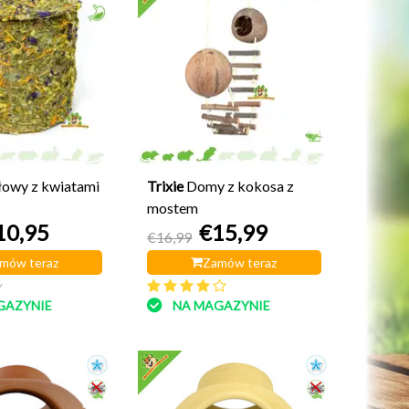
owy z kwiatami
Trixie
Domy z kokosa z
mostem
10,95
€15,99
€16,99
mów teraz
Zamów teraz
y
GAZYNIE
NA MAGAZYNIE