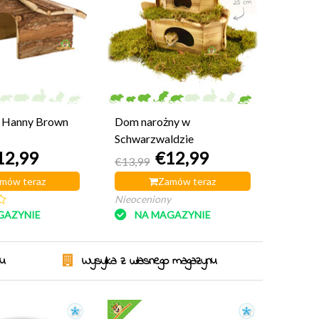
Hanny Brown
Dom narożny w
Schwarzwaldzie
12,99
€12,99
€13,99
mów teraz
Zamów teraz
Nieoceniony
GAZYNIE
NA MAGAZYNIE
ku
Wysyłka z własnego magazynu