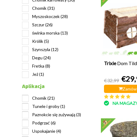
Chomik
(31)
Myszoskoczek
(28)
Szczur
(26)
świnka morska
(13)
Królik
(5)
Szynszyla
(12)
Degu
(24)
Trixie
Dom Tild
Fretka
(8)
Jeż
(1)
€29,
€32,99
Aplikacja
Zamów 
Chomik
(21)
NA MAGAZY
Tunele i groby
(1)
Paznokcie się zużywają
(3)
Podgrzać
(6)
Uspokajanie
(4)