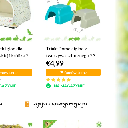
k Igloo dla
Trixie
Domek igloo z
kiej i królika 28
tworzywa sztucznego 23
€4,99
cm
mów teraz
Zamów teraz
y
GAZYNIE
NA MAGAZYNIE
ku
Wysyłka z własnego magazynu