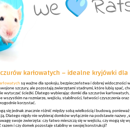
czurów karłowatych – idealne kryjówki dl
karłowatych
są ważne dla spokoju, bezpieczeństwa i dobrej widoczności w
wojone szczury, ale pozostają zwierzętami stadnymi, które lubią spać, ch
ie wytyczać ścieżki. Dlatego wybierając domki dla szczurów karłowatych
e wszystkim na rozmiarze, wejściu, stabilności, łatwości czyszczenia oraz 
 wygodnie korzystać.
gą się jednak znacznie różnić między sobą wielkością i budową, poniewa
ą. Dlatego nigdy nie wybieraj domków wyłącznie na podstawie nazwy „s
uwagę swoje zwierzęta: czy łatwo mieszczą się w wejściu, czy mogą się w
razem i czy domek pozostaje stabilny w swojej konstrukcji?