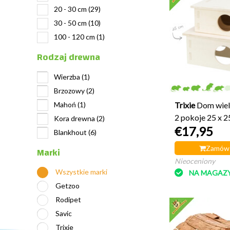
20 - 30 cm
(29)
30 - 50 cm
(10)
100 - 120 cm
(1)
Rodzaj drewna
Wierzba
(1)
Brzozowy
(2)
Mahoń
(1)
Trixie
Dom wie
2 pokoje 25 x 2
Kora drewna
(2)
€17,95
Blankhout
(6)
Zamów 
Marki
Nieoceniony
Wszystkie marki
NA MAGAZY
Getzoo
Rodipet
Savic
Trixie