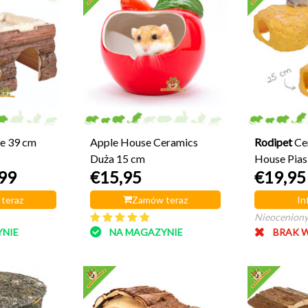
e 39 cm
Apple House Ceramics
Rodipet
Ce
Duża 15 cm
House Pia
99
€15,95
€19,95
teraz
Zamów teraz
In
Nieocenion
NIE
NA MAGAZYNIE
BRAK 