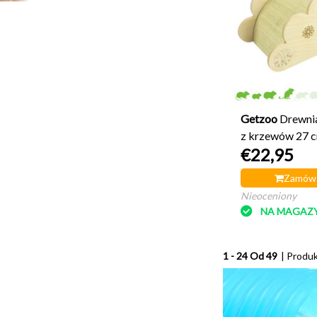
Getzoo
Drewni
z krzewów 27 
€22,95
Zamów 
Nieoceniony
NA MAGAZY
1 - 24 Od 49
| Produ