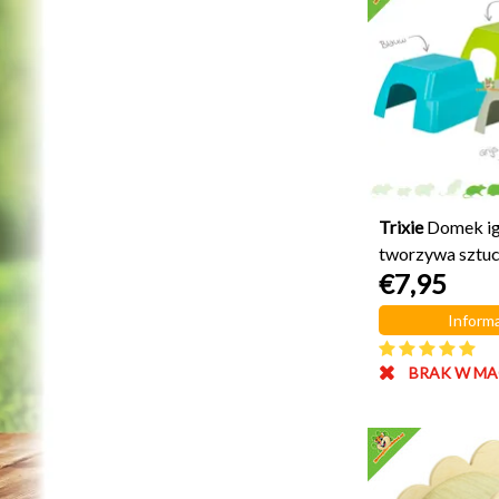
Trixie
Domek ig
tworzywa sztu
€7,95
cm
Informa
BRAK W MA