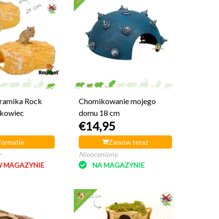
ramika Rock
Chomikowanie mojego
skowiec
domu 18 cm
€14,95
formatie
Zamów teraz
y
Nieoceniony
W MAGAZYNIE
NA MAGAZYNIE