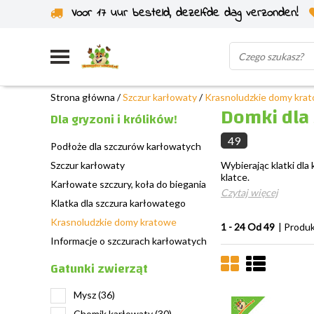
Voor 17 uur besteld, dezelfde dag verzonden!
Wysyłka z własnego magazynu
Strona główna
/
Szczur karłowaty
/
Krasnoludzkie domy kra
Domki dla 
Dla gryzoni i królików!
49
Podłoże dla szczurów karłowatych
Szczur karłowaty
Wybierając klatki dl
klatce.
Karłowate szczury, koła do biegania
Czytaj więcej
Klatka dla szczura karłowatego
Krasnoludzkie domy kratowe
1 - 24 Od 49
| Produ
Informacje o szczurach karłowatych
Gatunki zwierząt
Mysz
(36)
Chomik karłowaty
(30)