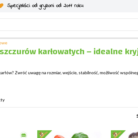
Specjaliści od gryzoni od 2011 roku
towe
szczurów karłowatych – idealne kry
a karłów? Zwróć uwagę na rozmiar, wejście, stabilność, możliwość wspóln
kty