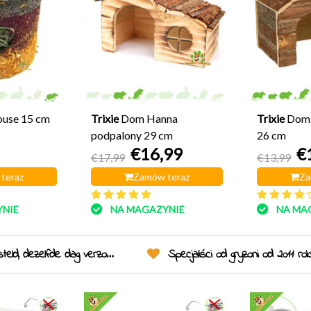
ouse 15 cm
Trixie
Dom Hanna
Trixie
Dom 
podpalony 29 cm
26 cm
€16,99
€
€17,99
€13,99
teraz
Zamów teraz
Za
NIE
NA MAGAZYNIE
NA MA
eld, dezelfde dag verzonden!
Specjaliści od gryzoni od 2011 ro