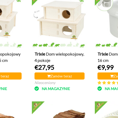
lopokojowy
Trixie
Dom wielopokojowy,
Trixie
Dome
5 cm
4 pokoje
16 cm
€27,95
€9,99
teraz
Zamów teraz
Za
Nieoceniony
NIE
NA MAGAZYNIE
NA MA