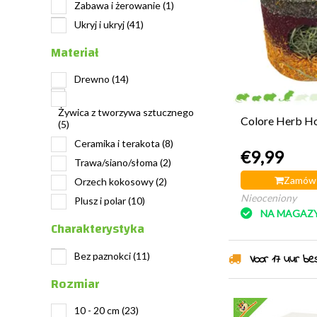
Zabawa i żerowanie
(1)
Ukryj i ukryj
(41)
Materiał
Drewno
(14)
Żywica z tworzywa sztucznego
Colore Herb H
(5)
Ceramika i terakota
(8)
€9,99
Trawa/siano/słoma
(2)
Zamów 
Orzech kokosowy
(2)
Nieoceniony
Plusz i polar
(10)
NA MAGAZY
Charakterystyka
Bez paznokci
(11)
Voor 17 uur best
Rozmiar
10 - 20 cm
(23)