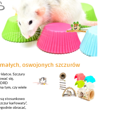
a małych, oswojonych szczurów
 klatce. Szczury
ować się,
, DRD
na tym, czy wiele
ż są stosunkowo
zczur karłowaty”,
ygodnie obracać,