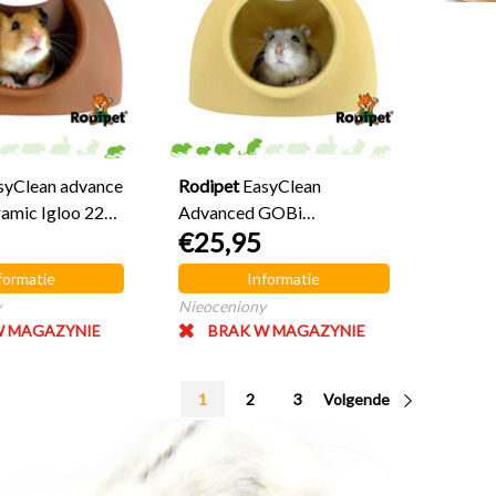
syClean advance
Rodipet
EasyClean
amic Igloo 22
Advanced GOBi
€25,95
Ceramiczne igloo 16 cm
formatie
Informatie
y
Nieoceniony
W MAGAZYNIE
BRAK W MAGAZYNIE
1
2
3
Volgende