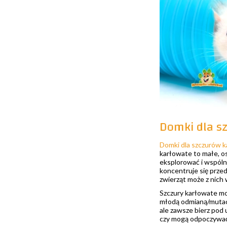
Domki dla sz
Domki dla szczurów 
karłowate to małe, os
eksplorować i wspóln
koncentruje się przed
zwierząt może z nich
Szczury karłowate mo
młodą odmianą/mutacj
ale zawsze bierz pod 
czy mogą odpoczywać 