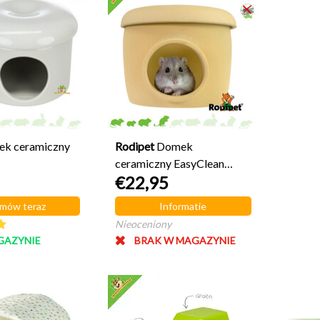
k ceramiczny
Rodipet
Domek
ceramiczny EasyClean
€22,95
Advanced GOBi 17 cm
mów teraz
Informatie
Nieoceniony
GAZYNIE
BRAK W MAGAZYNIE