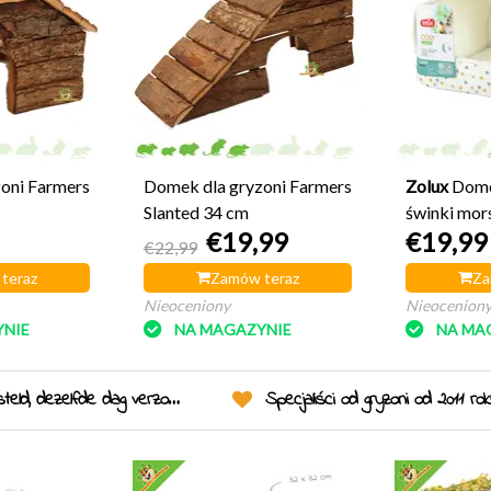
oni Farmers
Domek dla gryzoni Farmers
Zolux
Dome
Slanted 34 cm
świnki mors
€19,99
€19,99
cm
€22,99
teraz
Zamów teraz
Za
Nieoceniony
Nieocenion
NIE
NA MAGAZYNIE
NA MA
eld, dezelfde dag verzonden!
Specjaliści od gryzoni od 2011 ro