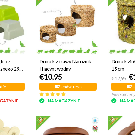
loo z
Domek z trawy Narożnik
Domek zioł
cznego 29
Hiacynt wodny
15 cm
€10,95
€
€12,95
tie
Zamów teraz
Za
Nieocenion
GAZYNIE
NA MAGAZYNIE
NA MA