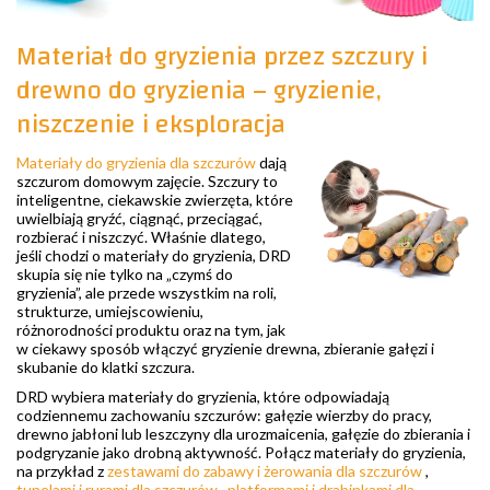
Materiał do gryzienia przez szczury i
drewno do gryzienia – gryzienie,
niszczenie i eksploracja
Materiały do gryzienia dla szczurów
dają
szczurom domowym zajęcie. Szczury to
inteligentne, ciekawskie zwierzęta, które
uwielbiają gryźć, ciągnąć, przeciągać,
rozbierać i niszczyć. Właśnie dlatego,
jeśli chodzi o materiały do gryzienia, DRD
skupia się nie tylko na „czymś do
gryzienia”, ale przede wszystkim na roli,
strukturze, umiejscowieniu,
różnorodności produktu oraz na tym, jak
w ciekawy sposób włączyć gryzienie drewna, zbieranie gałęzi i
skubanie do klatki szczura.
DRD wybiera materiały do gryzienia, które odpowiadają
codziennemu zachowaniu szczurów: gałęzie wierzby do pracy,
drewno jabłoni lub leszczyny dla urozmaicenia, gałęzie do zbierania i
podgryzanie jako drobną aktywność. Połącz materiały do gryzienia,
na przykład z
zestawami do zabawy i żerowania dla szczurów
,
tunelami i rurami dla szczurów
,
platformami i drabinkami dla