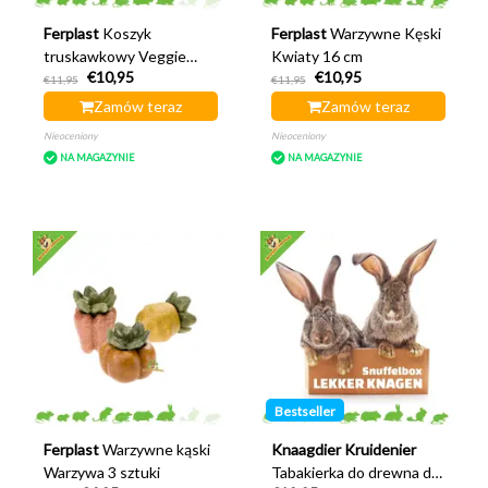
Ferplast
Koszyk
Ferplast
Warzywne Kęski
truskawkowy Veggie
Kwiaty 16 cm
€10,95
€10,95
Bites 13 cm
€11,95
€11,95
Zamów teraz
Zamów teraz
Nieoceniony
Nieoceniony
NA MAGAZYNIE
NA MAGAZYNIE
Bestseller
Ferplast
Warzywne kąski
Knaagdier Kruidenier
Warzywa 3 sztuki
Tabakierka do drewna do