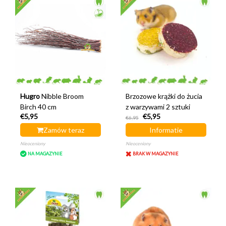
Hugro
Nibble Broom
Brzozowe krążki do żucia
Birch 40 cm
z warzywami 2 sztuki
€5,95
€5,95
€6,95
Zamów teraz
Informatie
Nieoceniony
Nieoceniony
NA MAGAZYNIE
BRAK W MAGAZYNIE