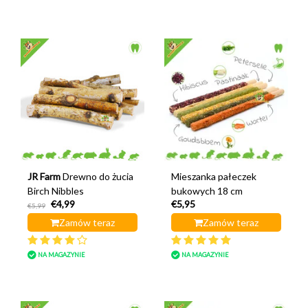
JR Farm
Drewno do żucia
Mieszanka pałeczek
Birch Nibbles
bukowych 18 cm
€4,99
€5,95
€5,99
Zamów teraz
Zamów teraz
NA MAGAZYNIE
NA MAGAZYNIE