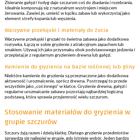
Zbieranie gałęzi i łodyg daje szczurom coś do zbadania i rozebrania.
Idealnie komponują się z naturalnym wystrojem i miejscem
żerowania. Zawieś je, umieść w kąciku zabaw lub wykorzystaj jako
element strefy kopania lub węszenia.
Warzywne przekąski i materiały do żucia
Warzywne przekąski i gryzaki to świetna zabawa jako dodatkowa
rozrywka. Łączą w sobie gryzienie z atrakcyjnym zapachem lub
smakiem. Używaj ich jako przysmaku obok podstawowego jedzenia i
przeplataj je z regularnym gryzieniem drewna lub gałęzi.
Kamienie do gryzienia na bazie roślinnej lub gliny
Niektóre kamienie do gryzienia są przeznaczone jako dodatkowa
aktywność i urozmaicenie, oprócz drewna. Postrzegaj to przede
wszystkim jako „coś innego” w klatce. Gryzienie drewna, gałęzi i
regularne urozmaicanie zabawy pozostają najbardziej logiczną
podstawą, która sprawia przyjemność wielu szczurom.
Stosowanie materiałów do gryzienia w
grupie szczurów
Szczury żyją razem i dzielą klatkę. Dlatego gryzienie przedmiotów
sprawdza się najlepiej w grupie, gdy istnieje wybór. Jeden bardzo