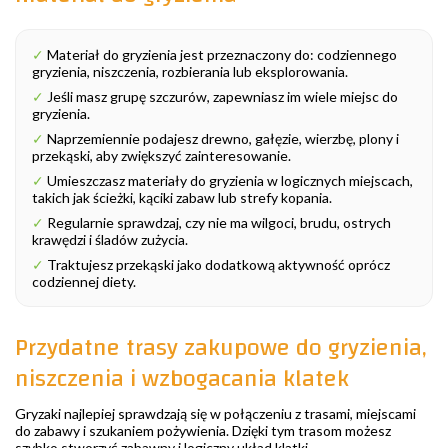
✓
Materiał do gryzienia jest przeznaczony do: codziennego
gryzienia, niszczenia, rozbierania lub eksplorowania.
✓
Jeśli masz grupę szczurów, zapewniasz im wiele miejsc do
gryzienia.
✓
Naprzemiennie podajesz drewno, gałęzie, wierzbę, plony i
przekąski, aby zwiększyć zainteresowanie.
✓
Umieszczasz materiały do gryzienia w logicznych miejscach,
takich jak ścieżki, kąciki zabaw lub strefy kopania.
✓
Regularnie sprawdzaj, czy nie ma wilgoci, brudu, ostrych
krawędzi i śladów zużycia.
✓
Traktujesz przekąski jako dodatkową aktywność oprócz
codziennej diety.
Przydatne trasy zakupowe do gryzienia,
niszczenia i wzbogacania klatek
Gryzaki najlepiej sprawdzają się w połączeniu z trasami, miejscami
do zabawy i szukaniem pożywienia. Dzięki tym trasom możesz
szybko stworzyć zabawny i logiczny układ klatki.