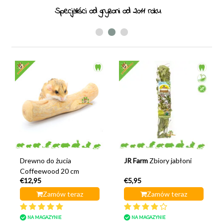
Specjaliści od gryzoni od 2011 roku
Drewno do żucia
JR Farm
Zbiory jabłoni
Coffeewood 20 cm
€12,95
€5,95
Zamów teraz
Zamów teraz
NA MAGAZYNIE
NA MAGAZYNIE