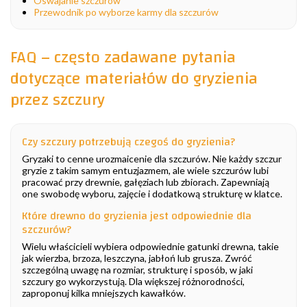
Oswajanie szczurów
Przewodnik po wyborze karmy dla szczurów
FAQ – często zadawane pytania
dotyczące materiałów do gryzienia
przez szczury
Czy szczury potrzebują czegoś do gryzienia?
Gryzaki to cenne urozmaicenie dla szczurów. Nie każdy szczur
gryzie z takim samym entuzjazmem, ale wiele szczurów lubi
pracować przy drewnie, gałęziach lub zbiorach. Zapewniają
one swobodę wyboru, zajęcie i dodatkową strukturę w klatce.
Które drewno do gryzienia jest odpowiednie dla
szczurów?
Wielu właścicieli wybiera odpowiednie gatunki drewna, takie
jak wierzba, brzoza, leszczyna, jabłoń lub grusza. Zwróć
szczególną uwagę na rozmiar, strukturę i sposób, w jaki
szczury go wykorzystują. Dla większej różnorodności,
zaproponuj kilka mniejszych kawałków.