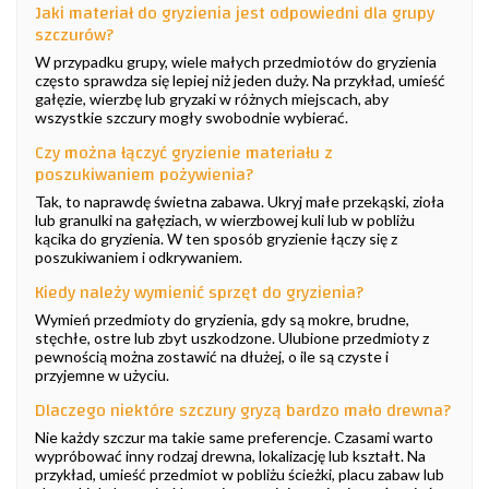
Jaki materiał do gryzienia jest odpowiedni dla grupy
szczurów?
W przypadku grupy, wiele małych przedmiotów do gryzienia
często sprawdza się lepiej niż jeden duży. Na przykład, umieść
gałęzie, wierzbę lub gryzaki w różnych miejscach, aby
wszystkie szczury mogły swobodnie wybierać.
Czy można łączyć gryzienie materiału z
poszukiwaniem pożywienia?
Tak, to naprawdę świetna zabawa. Ukryj małe przekąski, zioła
lub granulki na gałęziach, w wierzbowej kuli lub w pobliżu
kącika do gryzienia. W ten sposób gryzienie łączy się z
poszukiwaniem i odkrywaniem.
Kiedy należy wymienić sprzęt do gryzienia?
Wymień przedmioty do gryzienia, gdy są mokre, brudne,
stęchłe, ostre lub zbyt uszkodzone. Ulubione przedmioty z
pewnością można zostawić na dłużej, o ile są czyste i
przyjemne w użyciu.
Dlaczego niektóre szczury gryzą bardzo mało drewna?
Nie każdy szczur ma takie same preferencje. Czasami warto
wypróbować inny rodzaj drewna, lokalizację lub kształt. Na
przykład, umieść przedmiot w pobliżu ścieżki, placu zabaw lub