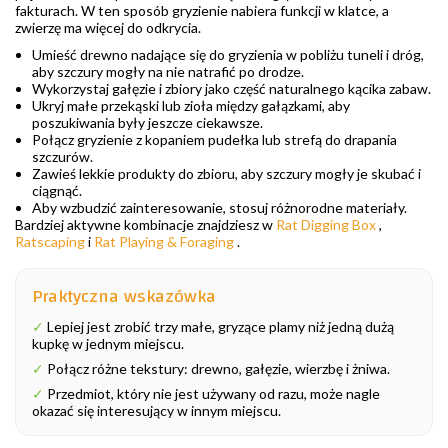
fakturach. W ten sposób gryzienie nabiera funkcji w klatce, a
zwierzę ma więcej do odkrycia.
Umieść drewno nadające się do gryzienia w pobliżu tuneli i dróg,
aby szczury mogły na nie natrafić po drodze.
Wykorzystaj gałęzie i zbiory jako część naturalnego kącika zabaw.
Ukryj małe przekąski lub zioła między gałązkami, aby
poszukiwania były jeszcze ciekawsze.
Połącz gryzienie z kopaniem pudełka lub strefą do drapania
szczurów.
Zawieś lekkie produkty do zbioru, aby szczury mogły je skubać i
ciągnąć.
Aby wzbudzić zainteresowanie, stosuj różnorodne materiały.
Bardziej aktywne kombinacje znajdziesz w
Rat Digging Box
,
Ratscaping
i
Rat Playing & Foraging
.
Praktyczna wskazówka
✓
Lepiej jest zrobić trzy małe, gryzące plamy niż jedną dużą
kupkę w jednym miejscu.
✓
Połącz różne tekstury: drewno, gałęzie, wierzbę i żniwa.
✓
Przedmiot, który nie jest używany od razu, może nagle
okazać się interesujący w innym miejscu.