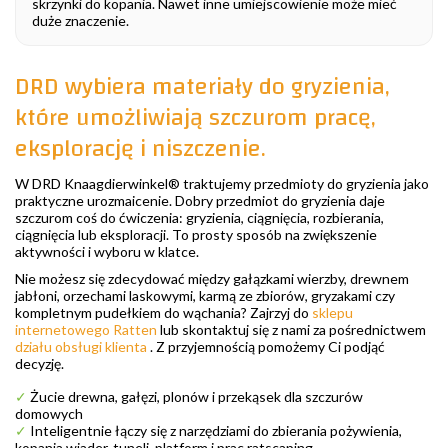
skrzynki do kopania. Nawet inne umiejscowienie może mieć
duże znaczenie.
DRD wybiera materiały do gryzienia,
które umożliwiają szczurom pracę,
eksplorację i niszczenie.
W DRD Knaagdierwinkel® traktujemy przedmioty do gryzienia jako
praktyczne urozmaicenie. Dobry przedmiot do gryzienia daje
szczurom coś do ćwiczenia: gryzienia, ciągnięcia, rozbierania,
ciągnięcia lub eksploracji. To prosty sposób na zwiększenie
aktywności i wyboru w klatce.
Nie możesz się zdecydować między gałązkami wierzby, drewnem
jabłoni, orzechami laskowymi, karmą ze zbiorów, gryzakami czy
kompletnym pudełkiem do wąchania? Zajrzyj do
sklepu
internetowego Ratten
lub skontaktuj się z nami za pośrednictwem
działu obsługi klienta
. Z przyjemnością pomożemy Ci podjąć
decyzję.
✓
Żucie drewna, gałęzi, plonów i przekąsek dla szczurów
domowych
✓
Inteligentnie łączy się z narzędziami do zbierania pożywienia,
kopania wiader, tuneli, platform i prac ratscaping