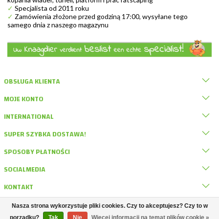
✓
Specjalista od 2011 roku
✓
Zamówienia złożone przed godziną 17:00, wysyłane tego
samego dnia z naszego magazynu
OBSŁUGA KLIENTA
MOJE KONTO
INTERNATIONAL
SUPER SZYBKA DOSTAWA!
SPOSOBY PŁATNOŚCI
SOCIALMEDIA
KONTAKT
Nasza strona wykorzystuje pliki cookies. Czy to akceptujesz? Czy to w
© DRD Knaagdierwinkel
porządku?
Tak
Nie
Więcej informacji na temat plików cookie »