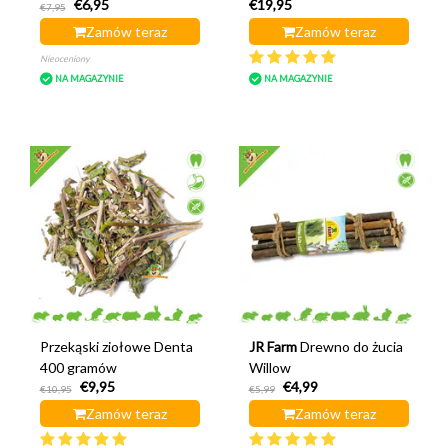
€6,95
€19,95
żucia o smaku smacznego
€7,95
drewna
Zamów teraz
Zamów teraz
Nieoceniony
NA MAGAZYNIE
NA MAGAZYNIE
Przekąski ziołowe Denta
JR Farm
Drewno do żucia
400 gramów
Willow
€9,95
€4,99
€10,95
€5,99
Zamów teraz
Zamów teraz