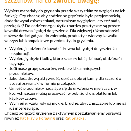
szczurów: na co zwrócić uwagę?
Wybierz materiały do gryzienia przede wszystkim ze względu na ich
funkcję. Czy chcesz, aby codzienne gryzienie było przyjemnością,
dodatkowymi zniszczeniami, naturalnym wyglądem, czy też małą
przekąską? Do codziennego użytku bardzo praktyczne są proste
kawałki drewna i gałęzi do gryzienia. Dla większej różnorodności
możesz dodać gałęzie do zbierania, produkty z wierzby, kawałki
warzyw lub kompaktowe przedmioty do gryzienia.
Wybieraj codziennie kawałki drewna lub gałęzi do gryzienia i
eksploracji.
Wybieraj gałęzie i kolby, które szczury lubią dziobać, obdzierać i
ciągnąć.
Jeśli masz grupę szczurów, wybierz kilka mniejszych
przedmiotów.
Jako dodatkową aktywność, oprócz dobrej karmy dla szczurów,
stosuj przysmaki w formie przekąsek.
Umieść przedmioty nadające się do gryzienia w miejscach, w
których szczury lubią pracować: w pobliżu dróg, platform lub
kącików zabaw.
Wymień gryzaki, gdy są mokre, brudne, zbyt zniszczone lub nie są
już interesujące.
Chcesz połączyć gryzienie z aktywnym poszukiwaniem? Sprawdź
również
Rat Play & Foraging
oraz
Rat Snacks
.