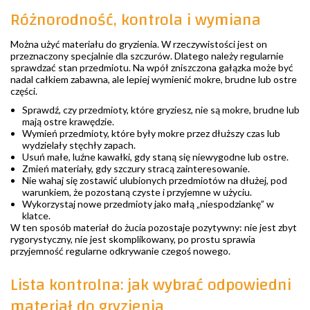
Różnorodność, kontrola i wymiana
Można użyć materiału do gryzienia. W rzeczywistości jest on
przeznaczony specjalnie dla szczurów. Dlatego należy regularnie
sprawdzać stan przedmiotu. Na wpół zniszczona gałązka może być
nadal całkiem zabawna, ale lepiej wymienić mokre, brudne lub ostre
części.
Sprawdź, czy przedmioty, które gryziesz, nie są mokre, brudne lub
mają ostre krawędzie.
Wymień przedmioty, które były mokre przez dłuższy czas lub
wydzielały stęchły zapach.
Usuń małe, luźne kawałki, gdy staną się niewygodne lub ostre.
Zmień materiały, gdy szczury stracą zainteresowanie.
Nie wahaj się zostawić ulubionych przedmiotów na dłużej, pod
warunkiem, że pozostaną czyste i przyjemne w użyciu.
Wykorzystaj nowe przedmioty jako małą „niespodziankę” w
klatce.
W ten sposób materiał do żucia pozostaje pozytywny: nie jest zbyt
rygorystyczny, nie jest skomplikowany, po prostu sprawia
przyjemność regularne odkrywanie czegoś nowego.
Lista kontrolna: jak wybrać odpowiedni
materiał do gryzienia