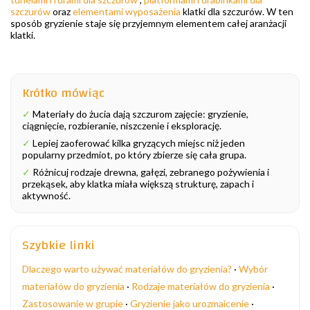
szczurów
oraz
elementami wyposażenia
klatki dla szczurów. W ten
sposób gryzienie staje się przyjemnym elementem całej aranżacji
klatki.
Krótko mówiąc
✓
Materiały do żucia dają szczurom zajęcie: gryzienie,
ciągnięcie, rozbieranie, niszczenie i eksplorację.
✓
Lepiej zaoferować kilka gryzących miejsc niż jeden
popularny przedmiot, po który zbierze się cała grupa.
✓
Różnicuj rodzaje drewna, gałęzi, zebranego pożywienia i
przekąsek, aby klatka miała większą strukturę, zapach i
aktywność.
Szybkie linki
Dlaczego warto używać materiałów do gryzienia?
·
Wybór
materiałów do gryzienia
·
Rodzaje materiałów do gryzienia
·
Zastosowanie w grupie
·
Gryzienie jako urozmaicenie
·