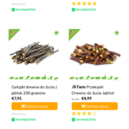
Nieoceniony
NA MAGAZYNIE
NA MAGAZYNIE
Gałązki drewna do żucia z
JR Farm
Przekąski
jabłek 200 gramów
Drewno do żucia Jabłoń
€7,95
€4,99
€5,99
Zamów teraz
Zamów teraz
Nieoceniony
NA MAGAZYNIE
NA MAGAZYNIE