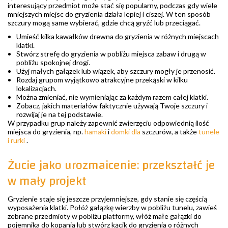
interesujący przedmiot może stać się popularny, podczas gdy wiele
mniejszych miejsc do gryzienia działa lepiej i ciszej. W ten sposób
szczury mogą same wybierać, gdzie chcą gryźć lub przeciągać.
Umieść kilka kawałków drewna do gryzienia w różnych miejscach
klatki.
Stwórz strefę do gryzienia w pobliżu miejsca zabaw i drugą w
pobliżu spokojnej drogi.
Użyj małych gałązek lub wiązek, aby szczury mogły je przenosić.
Rozdaj grupom wyjątkowo atrakcyjne przekąski w kilku
lokalizacjach.
Można zmieniać, nie wymieniając za każdym razem całej klatki.
Zobacz, jakich materiałów faktycznie używają Twoje szczury i
rozwijaj je na tej podstawie.
W przypadku grup należy zapewnić zwierzęciu odpowiednią ilość
miejsca do gryzienia, np.
hamaki
i
domki dla
szczurów, a także
tunele
i rurki
.
Żucie jako urozmaicenie: przekształć je
w mały projekt
Gryzienie staje się jeszcze przyjemniejsze, gdy stanie się częścią
wyposażenia klatki. Połóż gałązkę wierzby w pobliżu tunelu, zawieś
zebrane przedmioty w pobliżu platformy, włóż małe gałązki do
pojemnika do kopania lub stwórz kącik do gryzienia o różnych