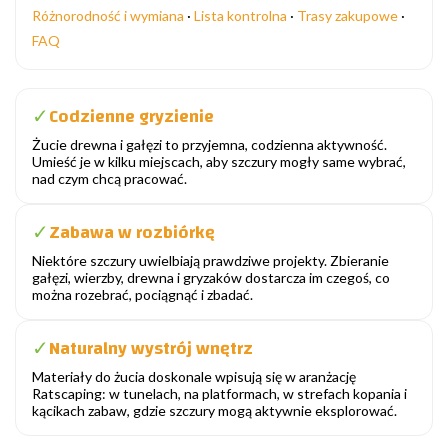
Różnorodność i wymiana
·
Lista kontrolna
·
Trasy zakupowe
·
FAQ
Codzienne gryzienie
✓
Żucie drewna i gałęzi to przyjemna, codzienna aktywność.
Umieść je w kilku miejscach, aby szczury mogły same wybrać,
nad czym chcą pracować.
Zabawa w rozbiórkę
✓
Niektóre szczury uwielbiają prawdziwe projekty. Zbieranie
gałęzi, wierzby, drewna i gryzaków dostarcza im czegoś, co
można rozebrać, pociągnąć i zbadać.
Naturalny wystrój wnętrz
✓
Materiały do żucia doskonale wpisują się w aranżację
Ratscaping: w tunelach, na platformach, w strefach kopania i
kącikach zabaw, gdzie szczury mogą aktywnie eksplorować.