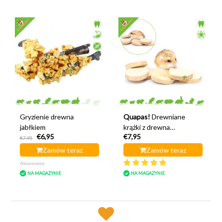
Gryzienie drewna
Quapas!
Drewniane
jabłkiem
krążki z drewna
€6,95
€7,95
kawowego 6 sztuk
€7,95
Zamów teraz
Zamów teraz
Nieoceniony
NA MAGAZYNIE
NA MAGAZYNIE