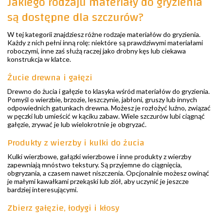
Jakiego rodzaju materiały do gryzienia
są dostępne dla szczurów?
W tej kategorii znajdziesz różne rodzaje materiałów do gryzienia.
Każdy z nich pełni inną rolę: niektóre są prawdziwymi materiałami
roboczymi, inne zaś służą raczej jako drobny kęs lub ciekawa
konstrukcja w klatce.
Żucie drewna i gałęzi
Drewno do żucia i gałęzie to klasyka wśród materiałów do gryzienia.
Pomyśl o wierzbie, brzozie, leszczynie, jabłoni, gruszy lub innych
odpowiednich gatunkach drewna. Możesz je rozłożyć luźno, związać
w pęczki lub umieścić w kąciku zabaw. Wiele szczurów lubi ciągnąć
gałęzie, zrywać je lub wielokrotnie je obgryzać.
Produkty z wierzby i kulki do żucia
Kulki wierzbowe, gałązki wierzbowe i inne produkty z wierzby
zapewniają mnóstwo tekstury. Są przyjemne do ciągnięcia,
obgryzania, a czasem nawet niszczenia. Opcjonalnie możesz owinąć
je małymi kawałkami przekąski lub ziół, aby uczynić je jeszcze
bardziej interesującymi.
Zbierz gałęzie, łodygi i kłosy