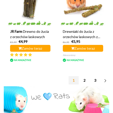
JR Farm
Drewno do żucia
Drewniaki do żucia z
z orzechów laskowych
orzechów laskowych z
€4,99
€5,95
koniczyną i liściem
€5,99
€6,95
truskawki
Zamów teraz
Zamów teraz
Nieoceniony
NA MAGAZYNIE
NA MAGAZYNIE
1
2
3