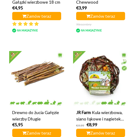
Gałązki wierzbowe 18 cm
Chewwood
€4,95
€3,99
Zamów teraz
Zamów teraz
Nieoceniony
NA MAGAZYNIE
NA MAGAZYNIE
Drewno do żucia Gałęzie
JR Farm
Kula wierzbowa,
wierzby Długie
siano łąkowe i nagietek
€5,95
€8,99
12 cm
€9,99
Zamów teraz
Zamów teraz