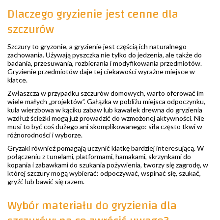
Dlaczego gryzienie jest cenne dla
szczurów
Szczury to gryzonie, a gryzienie jest częścią ich naturalnego
zachowania. Używają pyszczka nie tylko do jedzenia, ale także do
badania, przesuwania, rozbierania i modyfikowania przedmiotów.
Gryzienie przedmiotów daje tej ciekawości wyraźne miejsce w
klatce.
Zwłaszcza w przypadku szczurów domowych, warto oferować im
wiele małych „projektów”. Gałązka w pobliżu miejsca odpoczynku,
kula wierzbowa w kąciku zabaw lub kawałek drewna do gryzienia
wzdłuż ścieżki mogą już prowadzić do wzmożonej aktywności. Nie
musi to być coś dużego ani skomplikowanego: siła często tkwi w
różnorodności i wyborze.
Gryzaki również pomagają uczynić klatkę bardziej interesującą. W
połączeniu z tunelami, platformami, hamakami, skrzynkami do
kopania i zabawkami do szukania pożywienia, tworzy się zagrodę, w
której szczury mogą wybierać: odpoczywać, wspinać się, szukać,
gryźć lub bawić się razem.
Wybór materiału do gryzienia dla