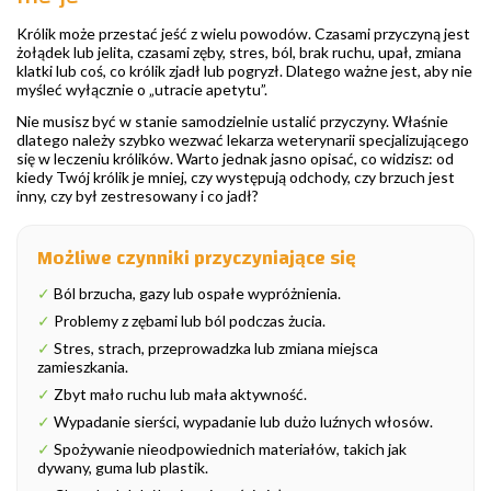
Królik może przestać jeść z wielu powodów. Czasami przyczyną jest
żołądek lub jelita, czasami zęby, stres, ból, brak ruchu, upał, zmiana
klatki lub coś, co królik zjadł lub pogryzł. Dlatego ważne jest, aby nie
myśleć wyłącznie o „utracie apetytu”.
Nie musisz być w stanie samodzielnie ustalić przyczyny. Właśnie
dlatego należy szybko wezwać lekarza weterynarii specjalizującego
się w leczeniu królików. Warto jednak jasno opisać, co widzisz: od
kiedy Twój królik je mniej, czy występują odchody, czy brzuch jest
inny, czy był zestresowany i co jadł?
Możliwe czynniki przyczyniające się
✓
Ból brzucha, gazy lub ospałe wypróżnienia.
✓
Problemy z zębami lub ból podczas żucia.
✓
Stres, strach, przeprowadzka lub zmiana miejsca
zamieszkania.
✓
Zbyt mało ruchu lub mała aktywność.
✓
Wypadanie sierści, wypadanie lub dużo luźnych włosów.
✓
Spożywanie nieodpowiednich materiałów, takich jak
dywany, guma lub plastik.