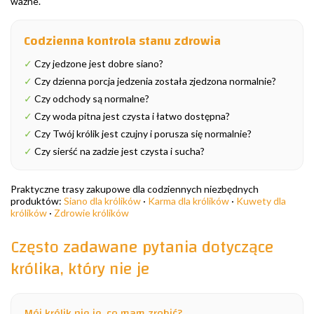
ważne.
Codzienna kontrola stanu zdrowia
✓
Czy jedzone jest dobre siano?
✓
Czy dzienna porcja jedzenia została zjedzona normalnie?
✓
Czy odchody są normalne?
✓
Czy woda pitna jest czysta i łatwo dostępna?
✓
Czy Twój królik jest czujny i porusza się normalnie?
✓
Czy sierść na zadzie jest czysta i sucha?
Praktyczne trasy zakupowe dla codziennych niezbędnych
produktów:
Siano dla królików
·
Karma dla królików
·
Kuwety dla
królików
·
Zdrowie królików
Często zadawane pytania dotyczące
królika, który nie je
Mój królik nie je, co mam zrobić?