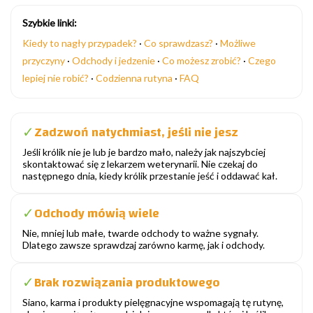
Szybkie linki:
Kiedy to nagły przypadek?
·
Co sprawdzasz?
·
Możliwe
przyczyny
·
Odchody i jedzenie
·
Co możesz zrobić?
·
Czego
lepiej nie robić?
·
Codzienna rutyna
·
FAQ
Zadzwoń natychmiast, jeśli nie jesz
✓
Jeśli królik nie je lub je bardzo mało, należy jak najszybciej
skontaktować się z lekarzem weterynarii. Nie czekaj do
następnego dnia, kiedy królik przestanie jeść i oddawać kał.
Odchody mówią wiele
✓
Nie, mniej lub małe, twarde odchody to ważne sygnały.
Dlatego zawsze sprawdzaj zarówno karmę, jak i odchody.
Brak rozwiązania produktowego
✓
Siano, karma i produkty pielęgnacyjne wspomagają tę rutynę,