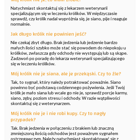
Natychmiast skontaktuj się z lekarzem weterynarii
specjalizującym się w leczeniu królików. W międzyczasie
sprawdź, czy królik nadal wypróżnia się, je siano, pije i reaguje
normalnie.
Jak długo królik nie powinien jeść?
Nie czekaj zbyt długo. Brak jedzenia lub jedzenie bardzo
małych ilości szybko może stać się powodem do niepokoju u
królików, zwłaszcza gdy odchody nie występują lub są skąpe.
Zadzwoń po poradę do lekarza weterynarii specjalizującego
się w leczeniu królików.
Mój królik nie je siana, ale je przekąski. Czy to źle?
Tak, to sygnał, który należy potraktować poważnie. Siano
powinno być podstawą codziennego pożywienia. Jeśli Twój
królik je mało siana lub wcale go nie je, sprawdź porcje karmy,
siano, zęby, poziom stresu i odchody. W razie wątpliwości
skontaktuj się z weterynarzem.
Mój królik nie je i nie robi kupy. Czy to nagły
przypadek?
Tak. Brak jedzenia w połączeniu z brakiem lub znaczną
zmniejszoną ilością odchodów jest poważnym sygnałem
ostrzegawczym. Należy natychmiast skontaktować się z