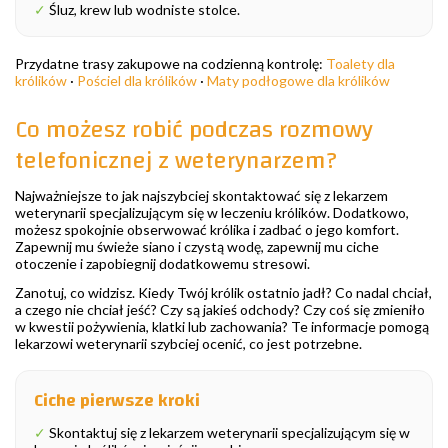
✓
Śluz, krew lub wodniste stolce.
Przydatne trasy zakupowe na codzienną kontrolę:
Toalety dla
królików
·
Pościel dla królików
·
Maty podłogowe dla królików
Co możesz robić podczas rozmowy
telefonicznej z weterynarzem?
Najważniejsze to jak najszybciej skontaktować się z lekarzem
weterynarii specjalizującym się w leczeniu królików. Dodatkowo,
możesz spokojnie obserwować królika i zadbać o jego komfort.
Zapewnij mu świeże siano i czystą wodę, zapewnij mu ciche
otoczenie i zapobiegnij dodatkowemu stresowi.
Zanotuj, co widzisz. Kiedy Twój królik ostatnio jadł? Co nadal chciał,
a czego nie chciał jeść? Czy są jakieś odchody? Czy coś się zmieniło
w kwestii pożywienia, klatki lub zachowania? Te informacje pomogą
lekarzowi weterynarii szybciej ocenić, co jest potrzebne.
Ciche pierwsze kroki
✓
Skontaktuj się z lekarzem weterynarii specjalizującym się w