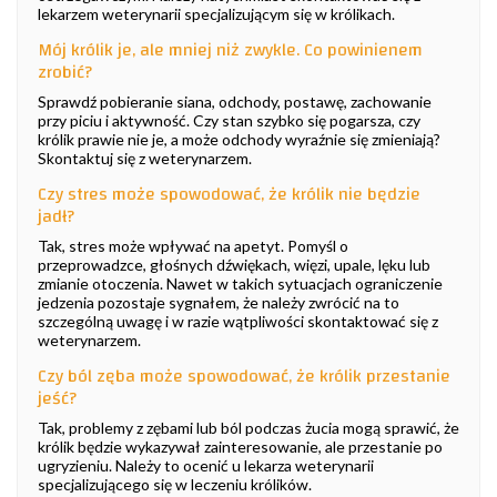
lekarzem weterynarii specjalizującym się w królikach.
Mój królik je, ale mniej niż zwykle. Co powinienem
zrobić?
Sprawdź pobieranie siana, odchody, postawę, zachowanie
przy piciu i aktywność. Czy stan szybko się pogarsza, czy
królik prawie nie je, a może odchody wyraźnie się zmieniają?
Skontaktuj się z weterynarzem.
Czy stres może spowodować, że królik nie będzie
jadł?
Tak, stres może wpływać na apetyt. Pomyśl o
przeprowadzce, głośnych dźwiękach, więzi, upale, lęku lub
zmianie otoczenia. Nawet w takich sytuacjach ograniczenie
jedzenia pozostaje sygnałem, że należy zwrócić na to
szczególną uwagę i w razie wątpliwości skontaktować się z
weterynarzem.
Czy ból zęba może spowodować, że królik przestanie
jeść?
Tak, problemy z zębami lub ból podczas żucia mogą sprawić, że
królik będzie wykazywał zainteresowanie, ale przestanie po
ugryzieniu. Należy to ocenić u lekarza weterynarii
specjalizującego się w leczeniu królików.