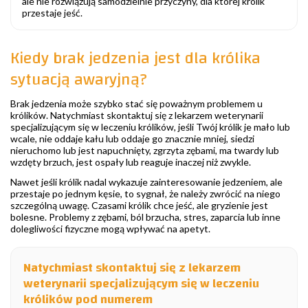
ale nie rozwiązują samodzielnie przyczyny, dla której królik
przestaje jeść.
Kiedy brak jedzenia jest dla królika
sytuacją awaryjną?
Brak jedzenia może szybko stać się poważnym problemem u
królików. Natychmiast skontaktuj się z lekarzem weterynarii
specjalizującym się w leczeniu królików, jeśli Twój królik je mało lub
wcale, nie oddaje kału lub oddaje go znacznie mniej, siedzi
nieruchomo lub jest napuchnięty, zgrzyta zębami, ma twardy lub
wzdęty brzuch, jest ospały lub reaguje inaczej niż zwykle.
Nawet jeśli królik nadal wykazuje zainteresowanie jedzeniem, ale
przestaje po jednym kęsie, to sygnał, że należy zwrócić na niego
szczególną uwagę. Czasami królik chce jeść, ale gryzienie jest
bolesne. Problemy z zębami, ból brzucha, stres, zaparcia lub inne
dolegliwości fizyczne mogą wpływać na apetyt.
Natychmiast skontaktuj się z lekarzem
weterynarii specjalizującym się w leczeniu
królików pod numerem