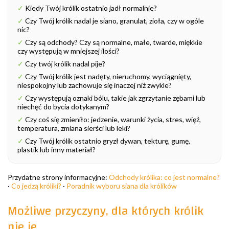
✓
Kiedy Twój królik ostatnio jadł normalnie?
✓
Czy Twój królik nadal je siano, granulat, zioła, czy w ogóle
nic?
✓
Czy są odchody? Czy są normalne, małe, twarde, miękkie
czy występują w mniejszej ilości?
✓
Czy twój królik nadal pije?
✓
Czy Twój królik jest nadęty, nieruchomy, wyciągnięty,
niespokojny lub zachowuje się inaczej niż zwykle?
✓
Czy występują oznaki bólu, takie jak zgrzytanie zębami lub
niechęć do bycia dotykanym?
✓
Czy coś się zmieniło: jedzenie, warunki życia, stres, więź,
temperatura, zmiana sierści lub leki?
✓
Czy Twój królik ostatnio gryzł dywan, tekturę, gumę,
plastik lub inny materiał?
Przydatne strony informacyjne:
Odchody królika: co jest normalne?
·
Co jedzą króliki?
·
Poradnik wyboru siana dla królików
Możliwe przyczyny, dla których królik
nie je