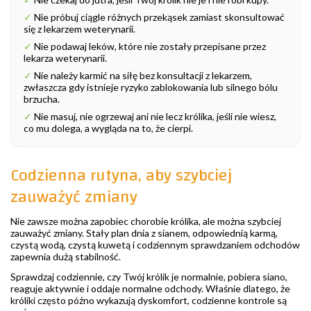
✓
Nie próbuj ciągle różnych przekąsek zamiast skonsultować
się z lekarzem weterynarii.
✓
Nie podawaj leków, które nie zostały przepisane przez
lekarza weterynarii.
✓
Nie należy karmić na siłę bez konsultacji z lekarzem,
zwłaszcza gdy istnieje ryzyko zablokowania lub silnego bólu
brzucha.
✓
Nie masuj, nie ogrzewaj ani nie lecz królika, jeśli nie wiesz,
co mu dolega, a wygląda na to, że cierpi.
Codzienna rutyna, aby szybciej
zauważyć zmiany
Nie zawsze można zapobiec chorobie królika, ale można szybciej
zauważyć zmiany. Stały plan dnia z sianem, odpowiednią karmą,
czystą wodą, czystą kuwetą i codziennym sprawdzaniem odchodów
zapewnia dużą stabilność.
Sprawdzaj codziennie, czy Twój królik je normalnie, pobiera siano,
reaguje aktywnie i oddaje normalne odchody. Właśnie dlatego, że
króliki często późno wykazują dyskomfort, codzienne kontrole są