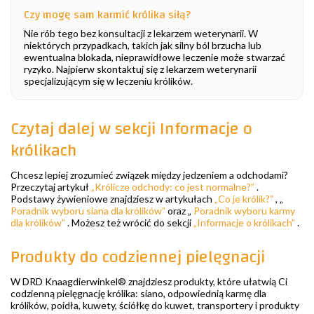
Czy mogę sam karmić królika siłą?
Nie rób tego bez konsultacji z lekarzem weterynarii. W
niektórych przypadkach, takich jak silny ból brzucha lub
ewentualna blokada, nieprawidłowe leczenie może stwarzać
ryzyko. Najpierw skontaktuj się z lekarzem weterynarii
specjalizującym się w leczeniu królików.
Czytaj dalej w sekcji Informacje o
królikach
Chcesz lepiej zrozumieć związek między jedzeniem a odchodami?
Przeczytaj artykuł
„Królicze odchody: co jest normalne?”
.
Podstawy żywieniowe znajdziesz w artykułach
„Co je królik?”
, „
Poradnik wyboru siana dla królików”
oraz „
Poradnik wyboru karmy
dla królików”
. Możesz też wrócić do sekcji
„Informacje o królikach”
.
Produkty do codziennej pielęgnacji
W DRD Knaagdierwinkel® znajdziesz produkty, które ułatwią Ci
codzienną pielęgnację królika: siano, odpowiednią karmę dla
królików, poidła, kuwety, ściółkę do kuwet, transportery i produkty