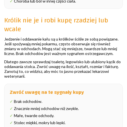
✓
Choroba lub ból w innej części ciała.
Królik nie je i robi kupę rzadziej lub
wcale
Jedzenie i oddawanie kału są u królików ściśle ze sobą powiązane.
Jeśli spożywają mniej pokarmu, często obserwuje się również
zmiany w odchodach. Mogą stać się mniejsze, twardsze lub mniej
liczne. Brak odchodów jest ważnym sygnałem ostrzegawczym.
Dlatego zawsze sprawdzaj toaletę, legowisko lub ulubiony kącik do
oddawania stolca. Zwróć uwagę na ilość, kształt, rozmiar i fakturę.
Zanotuj to, co widzisz, aby móc to jasno przekazać lekarzowi
weterynarii.
Zwróć uwagę na te sygnały kupy
✓
Brak odchodów.
✓
Znacznie mniej odchodów niż zwykle.
✓
Małe, twarde odchody.
✓
Stolec miękki, mokry lub lepki.