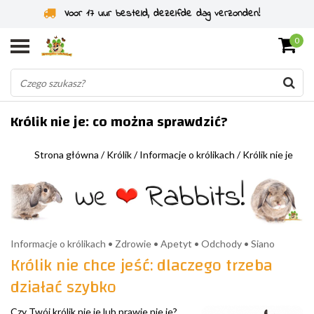
Specjaliści od gryzoni od 2011 roku
0
Królik nie je: co można sprawdzić?
Strona główna
/
Królik
/
Informacje o królikach
/
Królik nie je
Informacje o królikach • Zdrowie • Apetyt • Odchody • Siano
Królik nie chce jeść: dlaczego trzeba
działać szybko
Czy Twój królik nie je lub prawie nie je?