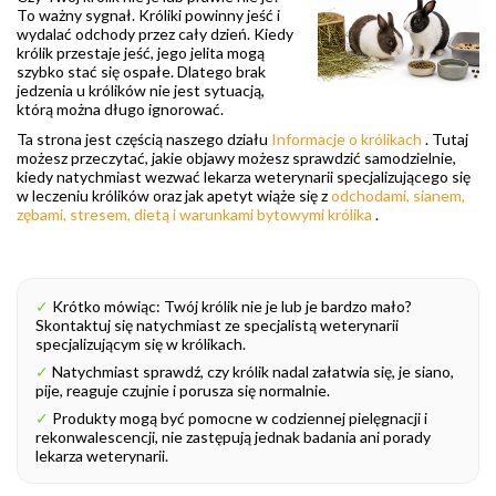
To ważny sygnał. Króliki powinny jeść i
wydalać odchody przez cały dzień. Kiedy
królik przestaje jeść, jego jelita mogą
szybko stać się ospałe. Dlatego brak
jedzenia u królików nie jest sytuacją,
którą można długo ignorować.
Ta strona jest częścią naszego działu
Informacje o królikach
. Tutaj
możesz przeczytać, jakie objawy możesz sprawdzić samodzielnie,
kiedy natychmiast wezwać lekarza weterynarii specjalizującego się
w leczeniu królików oraz jak apetyt wiąże się z
odchodami, sianem,
zębami, stresem, dietą i warunkami bytowymi królika
.
✓
Krótko mówiąc: Twój królik nie je lub je bardzo mało?
Skontaktuj się natychmiast ze specjalistą weterynarii
specjalizującym się w królikach.
✓
Natychmiast sprawdź, czy królik nadal załatwia się, je siano,
pije, reaguje czujnie i porusza się normalnie.
✓
Produkty mogą być pomocne w codziennej pielęgnacji i
rekonwalescencji, nie zastępują jednak badania ani porady
lekarza weterynarii.