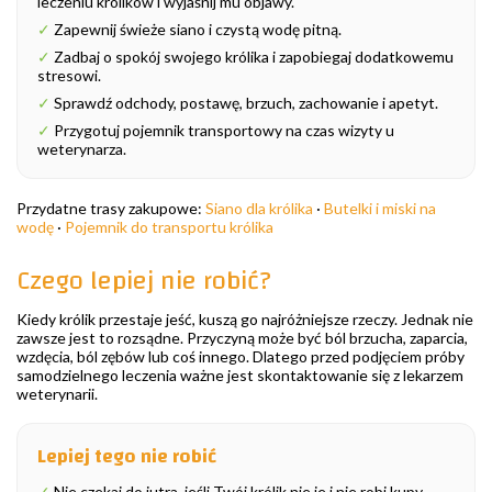
leczeniu królików i wyjaśnij mu objawy.
✓
Zapewnij świeże siano i czystą wodę pitną.
✓
Zadbaj o spokój swojego królika i zapobiegaj dodatkowemu
stresowi.
✓
Sprawdź odchody, postawę, brzuch, zachowanie i apetyt.
✓
Przygotuj pojemnik transportowy na czas wizyty u
weterynarza.
Przydatne trasy zakupowe:
Siano dla królika
·
Butelki i miski na
wodę
·
Pojemnik do transportu królika
Czego lepiej nie robić?
Kiedy królik przestaje jeść, kuszą go najróżniejsze rzeczy. Jednak nie
zawsze jest to rozsądne. Przyczyną może być ból brzucha, zaparcia,
wzdęcia, ból zębów lub coś innego. Dlatego przed podjęciem próby
samodzielnego leczenia ważne jest skontaktowanie się z lekarzem
weterynarii.
Lepiej tego nie robić
✓
Nie czekaj do jutra, jeśli Twój królik nie je i nie robi kupy.