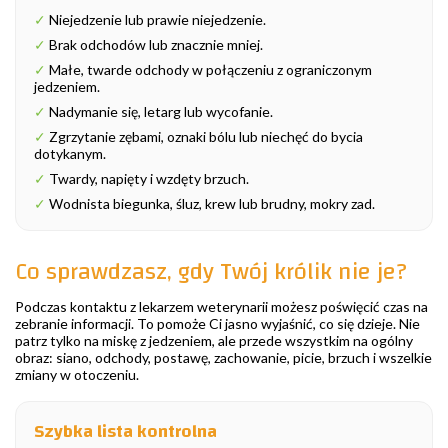
✓
Niejedzenie lub prawie niejedzenie.
✓
Brak odchodów lub znacznie mniej.
✓
Małe, twarde odchody w połączeniu z ograniczonym
jedzeniem.
✓
Nadymanie się, letarg lub wycofanie.
✓
Zgrzytanie zębami, oznaki bólu lub niechęć do bycia
dotykanym.
✓
Twardy, napięty i wzdęty brzuch.
✓
Wodnista biegunka, śluz, krew lub brudny, mokry zad.
Co sprawdzasz, gdy Twój królik nie je?
Podczas kontaktu z lekarzem weterynarii możesz poświęcić czas na
zebranie informacji. To pomoże Ci jasno wyjaśnić, co się dzieje. Nie
patrz tylko na miskę z jedzeniem, ale przede wszystkim na ogólny
obraz: siano, odchody, postawę, zachowanie, picie, brzuch i wszelkie
zmiany w otoczeniu.
Szybka lista kontrolna