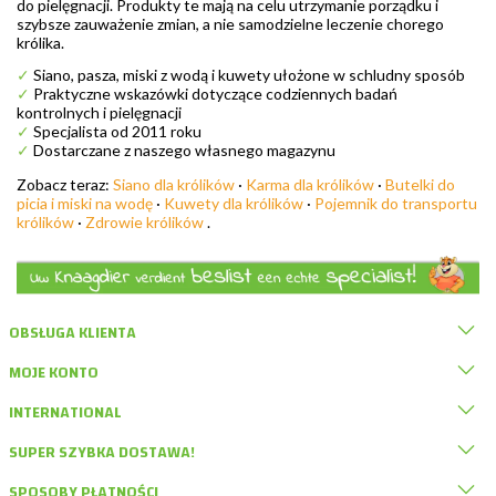
do pielęgnacji. Produkty te mają na celu utrzymanie porządku i
szybsze zauważenie zmian, a nie samodzielne leczenie chorego
królika.
✓
Siano, pasza, miski z wodą i kuwety ułożone w schludny sposób
✓
Praktyczne wskazówki dotyczące codziennych badań
kontrolnych i pielęgnacji
✓
Specjalista od 2011 roku
✓
Dostarczane z naszego własnego magazynu
Zobacz teraz:
Siano dla królików
·
Karma dla królików
·
Butelki do
picia i miski na wodę
·
Kuwety dla królików
·
Pojemnik do transportu
królików
·
Zdrowie królików
.
OBSŁUGA KLIENTA
MOJE KONTO
INTERNATIONAL
SUPER SZYBKA DOSTAWA!
SPOSOBY PŁATNOŚCI