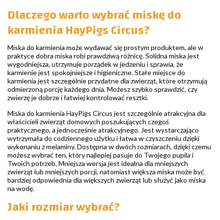
Dlaczego warto wybrać miskę do
karmienia HayPigs Circus?
Miska do karmienia może wydawać się prostym produktem, ale w
praktyce dobra miska robi prawdziwą różnicę. Solidna miska jest
wygodniejsza, utrzymuje porządek w jedzeniu i sprawia, że
karmienie jest spokojniejsze i higieniczne. Stałe miejsce do
karmienia jest szczególnie przydatne dla zwierząt, które otrzymują
odmierzoną porcję każdego dnia. Możesz szybko sprawdzić, czy
zwierzę je dobrze i łatwiej kontrolować resztki.
Miska do karmienia HayPigs Circus jest szczególnie atrakcyjna dla
właścicieli zwierząt domowych poszukujących czegoś
praktycznego, a jednocześnie atrakcyjnego. Jest wystarczająco
wytrzymała do codziennego użytku i łatwa w czyszczeniu dzięki
wykonaniu z melaminy. Dostępna w dwóch rozmiarach, dzięki czemu
możesz wybrać ten, który najlepiej pasuje do Twojego pupila i
Twoich potrzeb. Mniejsza wersja jest idealna dla mniejszych
zwierząt lub mniejszych porcji, natomiast większa miska może być
bardziej odpowiednia dla większych zwierząt lub służyć jako miska
na wodę.
Jaki rozmiar wybrać?