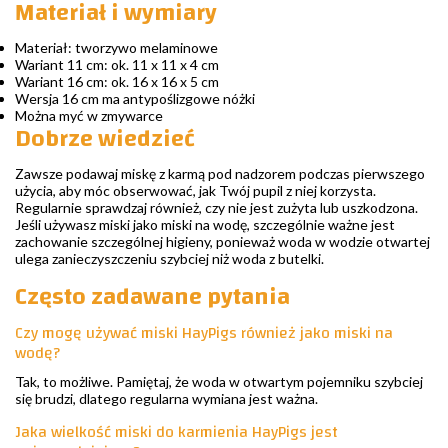
Materiał i wymiary
Materiał: tworzywo melaminowe
Wariant 11 cm: ok. 11 x 11 x 4 cm
Wariant 16 cm: ok. 16 x 16 x 5 cm
Wersja 16 cm ma antypoślizgowe nóżki
Można myć w zmywarce
Dobrze wiedzieć
Zawsze podawaj miskę z karmą pod nadzorem podczas pierwszego
użycia, aby móc obserwować, jak Twój pupil z niej korzysta.
Regularnie sprawdzaj również, czy nie jest zużyta lub uszkodzona.
Jeśli używasz miski jako miski na wodę, szczególnie ważne jest
zachowanie szczególnej higieny, ponieważ woda w wodzie otwartej
ulega zanieczyszczeniu szybciej niż woda z butelki.
Często zadawane pytania
Czy mogę używać miski HayPigs również jako miski na
wodę?
Tak, to możliwe. Pamiętaj, że woda w otwartym pojemniku szybciej
się brudzi, dlatego regularna wymiana jest ważna.
Jaka wielkość miski do karmienia HayPigs jest