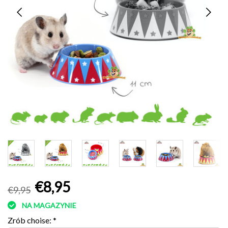
€8,95
€9,95
NA MAGAZYNIE
Zrób choise:
*