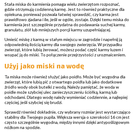
Stała miska do karmienia pomaga wielu zwierzętom rozpoznać,
gdzie otrzymują codzienną karmę. Jest to również praktyczne dla
opiekuna, ponieważ pozwala łatwiej sprawdzić, czy karma jest
prawidłowo zjadana i ile, jeśli w ogóle, zostaje. Dzięki temu miska do
karmienia jest szczególnie przydatna do podawania suchej karmy,
granulatu, ziół lub mniejszych porcji karmy uzupełniającej.
Umieść miskę z karmą w stałym miejscu w zagrodzie i napełnij ją
odpowiednią ilością karmy dla swojego zwierzęcia. W przypadku
zwierząt, które lubią żerować, możesz podać część karmy luzem i
wsypać ją do miski. To połączenie przejrzystości z urozmaiceniem.
Użyj jako miski na wodę
Ta miska może również służyć jako poidło. Może być wygodna dla
zwierząt, które lubią pić z otwartego poidła lub jako dodatkowe
źródło wody obok butelki z wodą. Należy pamiętać, że woda w
poidle może szybciej ulec zanieczyszczeniu ściółką, karmą lub
odchodami. Dlatego wodę należy wymieniać codziennie, a najlepiej
częściej, jeśli szybciej się brudzi.
Sprawdź również dokładnie, czy wybrany rozmiar jest wystarczająco
stabilny dla Twojego pupila. Większa wersja o szerokości 16 cm jest
często szczególnie wygodna, między innymi dzięki antypoślizgowym
nóżkom na spodzie.