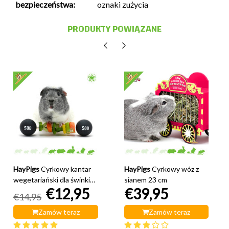
bezpieczeństwa:
oznaki zużycia
PRODUKTY POWIĄZANE
HayPigs
Cyrkowy kantar
HayPigs
Cyrkowy wóz z
wegetariański dla świnki
sianem 23 cm
€12,95
€39,95
morskiej 22 cm
€14,95
Zamów teraz
Zamów teraz