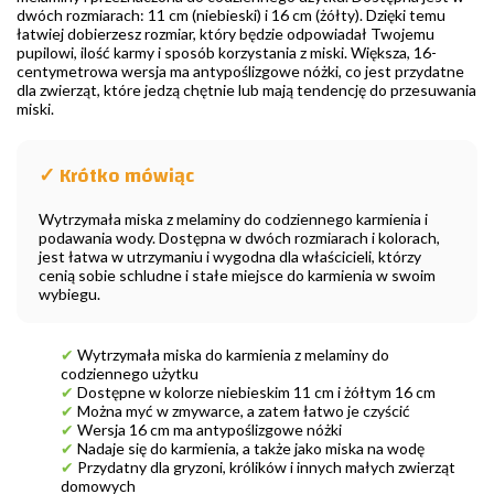
dwóch rozmiarach: 11 cm (niebieski) i 16 cm (żółty). Dzięki temu
łatwiej dobierzesz rozmiar, który będzie odpowiadał Twojemu
pupilowi, ilość karmy i sposób korzystania z miski. Większa, 16-
centymetrowa wersja ma antypoślizgowe nóżki, co jest przydatne
dla zwierząt, które jedzą chętnie lub mają tendencję do przesuwania
miski.
✓ Krótko mówiąc
Wytrzymała miska z melaminy do codziennego karmienia i
podawania wody. Dostępna w dwóch rozmiarach i kolorach,
jest łatwa w utrzymaniu i wygodna dla właścicieli, którzy
cenią sobie schludne i stałe miejsce do karmienia w swoim
wybiegu.
✔
Wytrzymała miska do karmienia z melaminy do
codziennego użytku
✔
Dostępne w kolorze niebieskim 11 cm i żółtym 16 cm
✔
Można myć w zmywarce, a zatem łatwo je czyścić
✔
Wersja 16 cm ma antypoślizgowe nóżki
✔
Nadaje się do karmienia, a także jako miska na wodę
✔
Przydatny dla gryzoni, królików i innych małych zwierząt
domowych