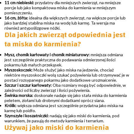
11 cm niebieski:
przydatny dla mniejszych zwierząt, na mniejsze
porcje lub jako kompaktowa miska do karmienia w mniejszym
pomieszczeniu.
16 cm, żółta:
idealna dla większych zwierząt, na większe porcje lub
jako bardziej stabilna miska na wodę lub karmę. Ta wersja ma
również antypoślizgowe nóżki.
Dla jakich zwierząt odpowiednia jest
ta miska do karmienia?
Mysz, chomik karłowaty i chomik miniaturowy:
mniejsza odmiana
jest szczególnie praktyczna do podawania odmierzonej ilości
pokarmu lub małych przekąsek.
Myszoskoczek:
Może służyć jako miska na jedzenie, chociaż
niektóre myszoskoczki wolą szukać pożywienia lub otrzymywać je w
postaci rozsypanego pokarmu jako dodatkowe urozmaicenie.
Szczur i szczur karłowaty:
Oba rozmiary mogą być odpowiednie, w
zależności od liczby zwierząt i ilości pożywienia.
Świnka morska:
doskonale nadaje się jako stała miska do karmienia
peletem, ziołami lub drobnymi dodatkami oprócz siana.
Królik:
większa odmiana jest szczególnie przydatna jako miska na
karmę lub poidło.
Szynszyle i koszatniczki:
nadają się jako miski do karmienia, pod
warunkiem, że pasują do metody karmienia i terrarium.
Używaj jako miski do karmienia