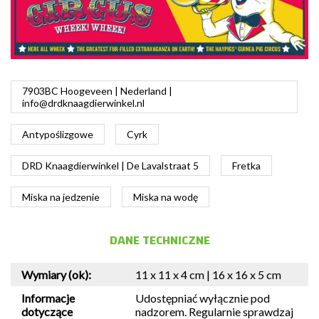
7903BC Hoogeveen | Nederland |
info@drdknaagdierwinkel.nl
Antypoślizgowe
Cyrk
DRD Knaagdierwinkel | De Lavalstraat 5
Fretka
Miska na jedzenie
Miska na wodę
DANE TECHNICZNE
Wymiary (ok):
11 x 11 x 4 cm | 16 x 16 x 5 cm
Informacje
Udostępniać wyłącznie pod
dotyczące
nadzorem. Regularnie sprawdzaj