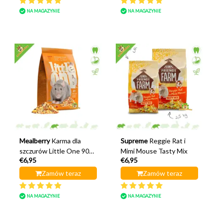
NA MAGAZYNIE
NA MAGAZYNIE
Mealberry
Karma dla
Supreme
Reggie Rat i
szczurów Little One 900
Mimi Mouse Tasty Mix
€6,95
€6,95
gramów
Zamów teraz
Zamów teraz
NA MAGAZYNIE
NA MAGAZYNIE