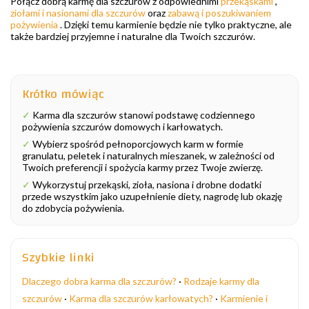
Połącz dobrą karmę dla szczurów z odpowiednimi
przekąskami
,
ziołami i nasionami dla szczurów
oraz
zabawą i poszukiwaniem
pożywienia
. Dzięki temu karmienie będzie nie tylko praktyczne, ale
także bardziej przyjemne i naturalne dla Twoich szczurów.
Krótko mówiąc
✓
Karma dla szczurów stanowi podstawę codziennego
pożywienia szczurów domowych i karłowatych.
✓
Wybierz spośród pełnoporcjowych karm w formie
granulatu, peletek i naturalnych mieszanek, w zależności od
Twoich preferencji i spożycia karmy przez Twoje zwierzę.
✓
Wykorzystuj przekąski, zioła, nasiona i drobne dodatki
przede wszystkim jako uzupełnienie diety, nagrodę lub okazję
do zdobycia pożywienia.
Szybkie linki
Dlaczego dobra karma dla szczurów?
·
Rodzaje karmy dla
szczurów
·
Karma dla szczurów karłowatych?
·
Karmienie i