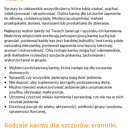
Szczury to ciekawskie wszystkożercy, które lubią szukać, wąchać,
selekcjonować i eksplorować. Dobra karma dla szczurów zapewnia
im zdrową, codzienną bazę. Możesz ją uzupełniać małymi
przekąskami, ziołami, nasionami lub produktami do zbierania.
Najlepszy wybór zależy od Twoich zwierząt i sposobu ich karmienia.
Niektórzy właściciele preferują pełnoporcjową karmę suchą lub
granulat, ponieważ każdy kęs jest bardziej jednolity. Inni cenią sobie
naturalną mieszankę, ponieważ zapewnia ona lepszą teksturę,
aromat i różnorodność. Oba rodzaje karmy mogą być odpowiednie,
jeśli dokładnie rozważysz spożycie pokarmu, zachowanie i
wykorzystanie w grupie.
Wybierz podstawową karmę, która nadaje się dla szczurów
domowych.
Sprawdź, czy wszystkie zwierzęta mają dość jedzenia.
Nie dopuść, aby suplementy zastąpiły podstawową dietę.
Można również wykorzystywać jedzenie jako urozmaicenie
posiłku, ukrywając małe porcje.
Utrzymuj czystość miejsc karmienia i sprawdzaj, czy nie ma w nich
resztek jedzenia.
Dostosuj porcje do wieku, aktywności, wielkości grupy i poziomu
sprawności fizycznej.
Rodzaje karmy dla szczurów: granulki,