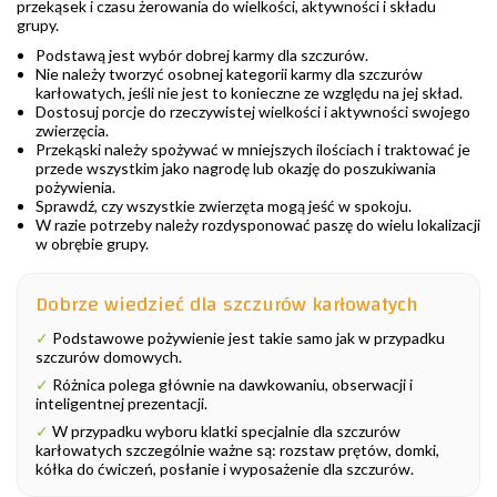
przekąsek i czasu żerowania do wielkości, aktywności i składu
grupy.
Podstawą jest wybór dobrej karmy dla szczurów.
Nie należy tworzyć osobnej kategorii karmy dla szczurów
karłowatych, jeśli nie jest to konieczne ze względu na jej skład.
Dostosuj porcje do rzeczywistej wielkości i aktywności swojego
zwierzęcia.
Przekąski należy spożywać w mniejszych ilościach i traktować je
przede wszystkim jako nagrodę lub okazję do poszukiwania
pożywienia.
Sprawdź, czy wszystkie zwierzęta mogą jeść w spokoju.
W razie potrzeby należy rozdysponować paszę do wielu lokalizacji
w obrębie grupy.
Dobrze wiedzieć dla szczurów karłowatych
✓
Podstawowe pożywienie jest takie samo jak w przypadku
szczurów domowych.
✓
Różnica polega głównie na dawkowaniu, obserwacji i
inteligentnej prezentacji.
✓
W przypadku wyboru klatki specjalnie dla szczurów
karłowatych szczególnie ważne są: rozstaw prętów, domki,
kółka do ćwiczeń, posłanie i wyposażenie dla szczurów.