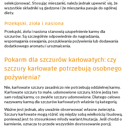
selekcjonować. Stosując mieszanki, należy jednak upewnić się, że
wszystkie składniki są zjedzone i że mieszanka pasuje do ogólnej
diety.
Przekąski, zioła i nasiona
Przekąski, zioła i nasiona stanowią uzupełnienie karmy dla
szczurów. Są szczególnie odpowiednie do nagradzania,
wspomagania oswajania, poszukiwania pożywienia lub dodawania
dodatkowego aromatu i urozmaicenia.
Pokarm dla szczurów karłowatych: czy
szczury karłowate potrzebują osobnego
pożywienia?
Nie, karłowate szczury zasadniczo nie potrzebują oddzielnej karmy.
Karłowate szczury to małe, udomowione szczury, które jedzą ten
sam rodzaj karmy, co zwykłe szczury udomowione. Dlatego celowo
nazywamy karmą dla szczurów karłowatych właśnie tą kategorią.
Ważne jest jednak, aby uważnie obserwować własne zwierzęta.
Szczury karłowate mogą różnić się między sobą wielkością i budową,
ponieważ jest to stosunkowo młody wariant/mutacja. Jeśli chodzi o
karmienie, oznacza to przede wszystkim dostosowanie porcji,