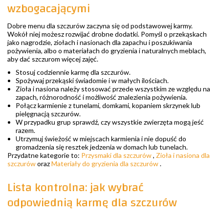
wzbogacającymi
Dobre menu dla szczurów zaczyna się od podstawowej karmy.
Wokół niej możesz rozwijać drobne dodatki. Pomyśl o przekąskach
jako nagrodzie, ziołach i nasionach dla zapachu i poszukiwania
pożywienia, albo o materiałach do gryzienia i naturalnych meblach,
aby dać szczurom więcej zajęć.
Stosuj codziennie karmę dla szczurów.
Spożywaj przekąski świadomie i w małych ilościach.
Zioła i nasiona należy stosować przede wszystkim ze względu na
zapach, różnorodność i możliwość znalezienia pożywienia.
Połącz karmienie z tunelami, domkami, kopaniem skrzynek lub
pielęgnacją szczurów.
W przypadku grup sprawdź, czy wszystkie zwierzęta mogą jeść
razem.
Utrzymuj świeżość w miejscach karmienia i nie dopuść do
gromadzenia się resztek jedzenia w domach lub tunelach.
Przydatne kategorie to:
Przysmaki dla szczurów
,
Zioła i nasiona dla
szczurów
oraz
Materiały do gryzienia dla szczurów
.
Lista kontrolna: jak wybrać
odpowiednią karmę dla szczurów