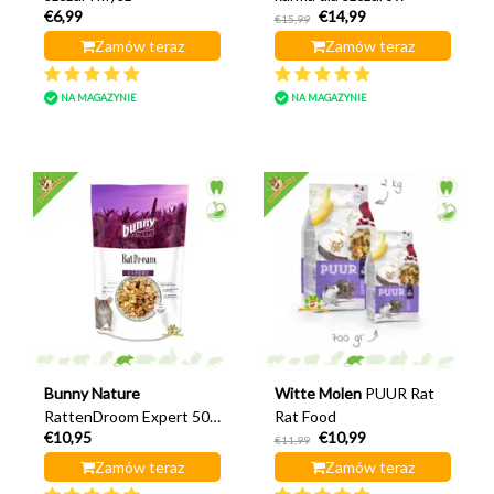
€6,99
€14,99
€15,99
Zamów teraz
Zamów teraz
NA MAGAZYNIE
NA MAGAZYNIE
Bunny Nature
Witte Molen
PUUR Rat
RattenDroom Expert 500
Rat Food
€10,95
€10,99
gramów karmy dla
€11,99
szczurów
Zamów teraz
Zamów teraz