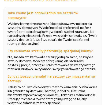
Jaka karma jest odpowiednia dla szczurów
domowych?
Wybierz karmę przeznaczoną jako podstawowy pokarm dla
szczurów domowych. W zależności od preferencji, możesz
wybrać pełnoporcjową karmę w formie suchej, granulatu lub
naturalnych mieszanek. Przede wszystkim sprawdź, czy Twoje
szczury dobrze ją jedzą i czy pasuje do Twojej codziennej
rutyny pielęgnacyjnej.
Czy karłowate szczury potrzebują specjalnej karmy?
Nie, zasadniczo karłowate szczury jedzą to samo, co zwykłe
szczury domowe. Wybierz dobrą karmę dla szczurów i
dostosuj porcje, przekąski i czas żerowania do rzeczywistego
rozmiaru, budowy i aktywności swojego karłowatego szczura.
Co jest lepsze: granulat na szczury czy mieszanka na
szczury?
Zależy to od Twoich zwierząt i metody karmienia. Sucha karma
lub granulat są klarowne i bardziej jednolite. Naturalna
mieszanka zapewnia więcej aromatu, teksturę i różnorodność.
Stosując mieszanki, zwróć szczególną uwagę na to, aby
wszystkie składniki zostały zjedzone.