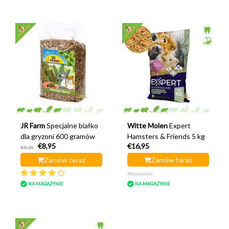
JR Farm
Specjalne białko
Witte Molen
Expert
dla gryzoni 600 gramów
Hamsters & Friends 5 kg
€8,95
€16,95
€9,95
Zamów teraz
Zamów teraz
Nieoceniony
NA MAGAZYNIE
NA MAGAZYNIE