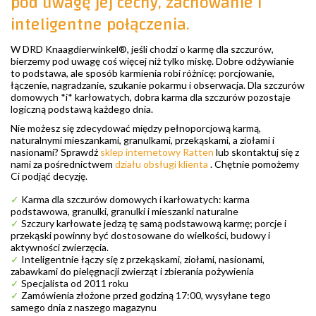
pod uwagę jej cechy, zachowanie i
inteligentne połączenia.
W DRD Knaagdierwinkel®, jeśli chodzi o karmę dla szczurów,
bierzemy pod uwagę coś więcej niż tylko miskę. Dobre odżywianie
to podstawa, ale sposób karmienia robi różnicę: porcjowanie,
łączenie, nagradzanie, szukanie pokarmu i obserwacja. Dla szczurów
domowych *i* karłowatych, dobra karma dla szczurów pozostaje
logiczną podstawą każdego dnia.
Nie możesz się zdecydować między pełnoporcjową karmą,
naturalnymi mieszankami, granulkami, przekąskami, a ziołami i
nasionami? Sprawdź
sklep internetowy Ratten
lub skontaktuj się z
nami za pośrednictwem
działu obsługi klienta
. Chętnie pomożemy
Ci podjąć decyzję.
✓
Karma dla szczurów domowych i karłowatych: karma
podstawowa, granulki, granulki i mieszanki naturalne
✓
Szczury karłowate jedzą tę samą podstawową karmę; porcje i
przekąski powinny być dostosowane do wielkości, budowy i
aktywności zwierzęcia.
✓
Inteligentnie łączy się z przekąskami, ziołami, nasionami,
zabawkami do pielęgnacji zwierząt i zbierania pożywienia
✓
Specjalista od 2011 roku
✓
Zamówienia złożone przed godziną 17:00, wysyłane tego
samego dnia z naszego magazynu