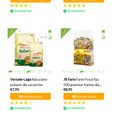
NA MAGAZYNIE
NA MAGAZYNIE
Versele-Laga
Naturalny
JR Farm
Farm Food Rat
pokarm dla szczurów
500 gramów Karma dla
€7,95
€8,95
szczurów
Zamów teraz
Zamów teraz
NA MAGAZYNIE
NA MAGAZYNIE