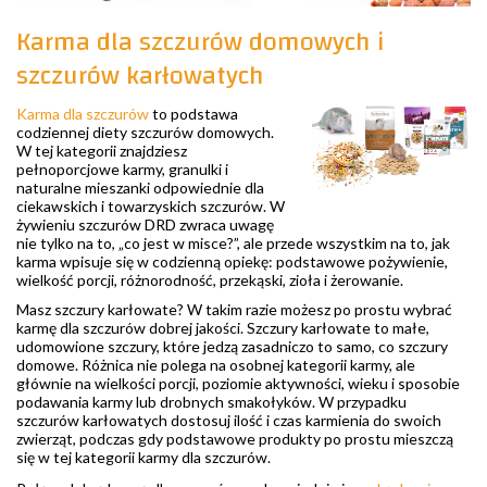
Karma dla szczurów domowych i
szczurów karłowatych
Karma dla szczurów
to podstawa
codziennej diety szczurów domowych.
W tej kategorii znajdziesz
pełnoporcjowe karmy, granulki i
naturalne mieszanki odpowiednie dla
ciekawskich i towarzyskich szczurów. W
żywieniu szczurów DRD zwraca uwagę
nie tylko na to, „co jest w misce?”, ale przede wszystkim na to, jak
karma wpisuje się w codzienną opiekę: podstawowe pożywienie,
wielkość porcji, różnorodność, przekąski, zioła i żerowanie.
Masz szczury karłowate? W takim razie możesz po prostu wybrać
karmę dla szczurów dobrej jakości. Szczury karłowate to małe,
udomowione szczury, które jedzą zasadniczo to samo, co szczury
domowe. Różnica nie polega na osobnej kategorii karmy, ale
głównie na wielkości porcji, poziomie aktywności, wieku i sposobie
podawania karmy lub drobnych smakołyków. W przypadku
szczurów karłowatych dostosuj ilość i czas karmienia do swoich
zwierząt, podczas gdy podstawowe produkty po prostu mieszczą
się w tej kategorii karmy dla szczurów.