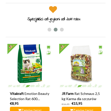
Specjaliści od gryzoni od 2011 roku
Vitakraft
Emotion Beauty
JR Farm
Rat Schmaus 2,5
Selection Rat 600
kg Karma dla szczurów
€8,95
€15,95
gramów Karma dla
€16,95
szczurów
Zamów teraz
Zamów teraz