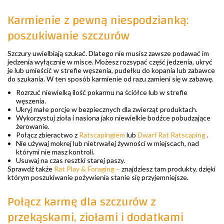
Karmienie z pewną niespodzianką:
poszukiwanie szczurów
Szczury uwielbiają szukać. Dlatego nie musisz zawsze podawać im
jedzenia wyłącznie w misce. Możesz rozsypać część jedzenia, ukryć
je lub umieścić w strefie węszenia, pudełku do kopania lub zabawce
do szukania. W ten sposób karmienie od razu zamieni się w zabawę.
Rozrzuć niewielką ilość pokarmu na ściółce lub w strefie
węszenia.
Ukryj małe porcje w bezpiecznych dla zwierząt produktach.
Wykorzystuj zioła i nasiona jako niewielkie bodźce pobudzające
żerowanie.
Połącz zbieractwo z
Ratscapingiem
lub
Dwarf Rat Ratscaping
.
Nie używaj mokrej lub nietrwałej żywności w miejscach, nad
którymi nie masz kontroli.
Usuwaj na czas resztki starej paszy.
Sprawdź także
Rat Play & Foraging –
znajdziesz tam produkty, dzięki
którym poszukiwanie pożywienia stanie się przyjemniejsze.
Połącz karmę dla szczurów z
przekąskami, ziołami i dodatkami