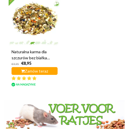
Naturalna karma dla
szczurów bez białka
€8,95
zwierzęcego 500 gramów
€9,95
Zamów teraz
NA MAGAZYNIE