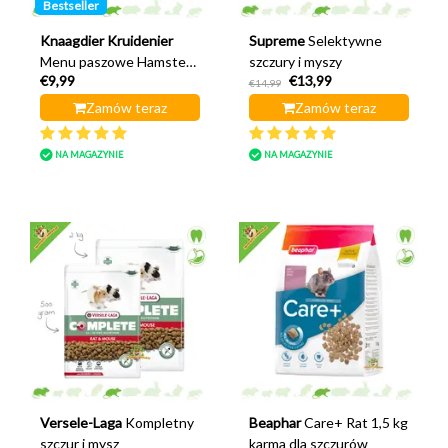
Bestseller
Knaagdier Kruidenier
Supreme
Selektywne
Menu paszowe Hamster
szczury i myszy
€9,99
€13,99
& Co 500 gramów
€14,99
Zamów teraz
Zamów teraz
NA MAGAZYNIE
NA MAGAZYNIE
Versele-Laga
Kompletny
Beaphar
Care+ Rat 1,5 kg
szczur i mysz
karma dla szczurów