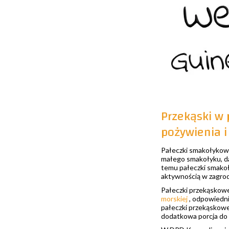
Przekąski w 
pożywienia i
Pałeczki smakołykowe
małego smakołyku, daj
temu pałeczki smako
aktywnością w zagrod
Pałeczki przekąskowe
morskiej
, odpowiedn
pałeczki przekąskowe
dodatkowa porcja do p