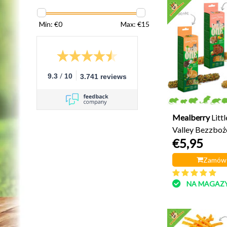
Min: €
0
Max: €
15
/
9.3
10
3.741 reviews
Mealberry
Litt
Valley Bezzbo
€5,95
pałeczki
Zamów 
NA MAGAZY