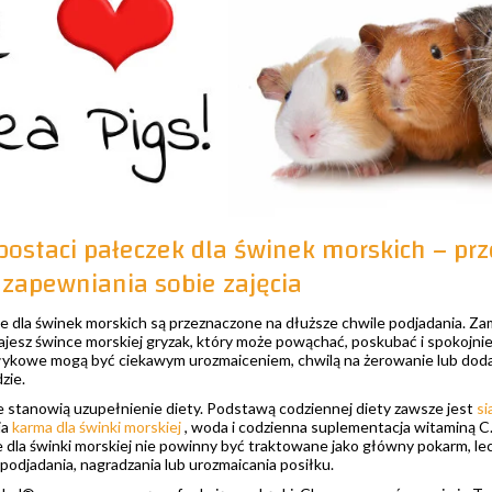
postaci pałeczek dla świnek morskich – pr
 zapewniania sobie zajęcia
 dla świnek morskich są przeznaczone na dłuższe chwile podjadania. Za
esz śwince morskiej gryzak, który może powąchać, poskubać i spokojnie 
łykowe mogą być ciekawym urozmaiceniem, chwilą na żerowanie lub do
zie.
 stanowią uzupełnienie diety. Podstawą codziennej diety zawsze jest
si
ia
karma dla świnki morskiej
, woda i codzienna suplementacja witaminą C
 dla świnki morskiej nie powinny być traktowane jako główny pokarm, lec
odjadania, nagradzania lub urozmaicania posiłku.