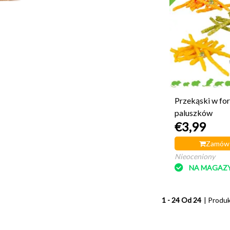
Przekąski w fo
paluszków
€3,99
Zamów 
Nieoceniony
NA MAGAZY
1 - 24 Od 24
| Produ