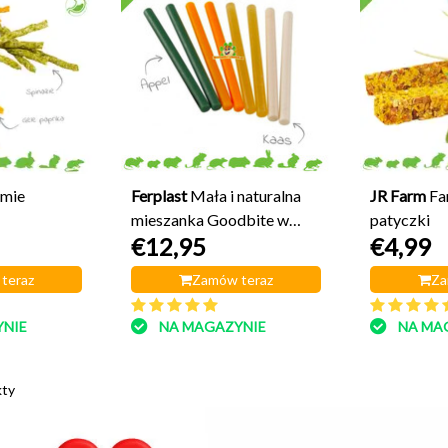
rmie
Ferplast
Mała i naturalna
JR Farm
Fa
mieszanka Goodbite w
patyczki
€12,95
€4,99
sztyfcie
teraz
Zamów teraz
Za
NIE
NA MAGAZYNIE
NA MA
kty