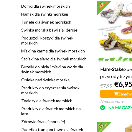
Domki dla świnek morskich
Hamak dla świnki morskiej
Tunele dla świnek morskich
Świnka morska bawi się i żeruje
Poduszki i koszyki dla świnek
morskich
Miski na karmę dla świnek morskich
Stojaki na siano dla świnek morskich
Butelki do picia i miski na wodę dla
Ham-Stake
Spe
świnek morskich
przyrody trzyma
Opieka nad świnką morską
€6,9
€7,95
Produkty do czyszczenia świnek
morskich
Zamów 
Toalety dla świnek morskich
Nieoceniony
NA MAGAZY
Produkty dla świnek morskich na
lato
Zdrowie świnki morskiej
Pudełko transportowe dla świnek