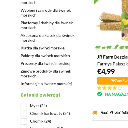
morskich
Wybiegi i zagrody dla świnek
morskich
Platformy i drabiny dla świnek
morskich
Akcesoria do klatek dla świnek
morskich
Klatka dla świnki morskiej
Pakiety dla świnek morskich
JR Farm
Bezzia
Prezenty dla świnki morskiej
Farmys Paluszk
€4,99
słonecznikiem 
Zimowe produkty dla świnek
morskich
Zamów 
Informacje o śwince morskiej
Gatunki zwierząt
NA MAGAZY
Mysz
(24)
Voor 17 uur best
Chomik karłowaty
(24)
Chomik
(24)