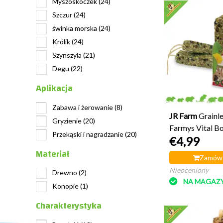
Myszoskoczek
(24)
Szczur
(24)
świnka morska
(24)
Królik
(24)
Szynszyla
(21)
Degu
(22)
Aplikacja
Zabawa i żerowanie
(8)
JR Farm
Grainl
Gryzienie
(20)
Farmys Vital B
Przekąski i nagradzanie
(20)
€4,99
Materiał
Zamów 
Nieoceniony
Drewno
(2)
NA MAGAZY
Konopie
(1)
Charakterystyka