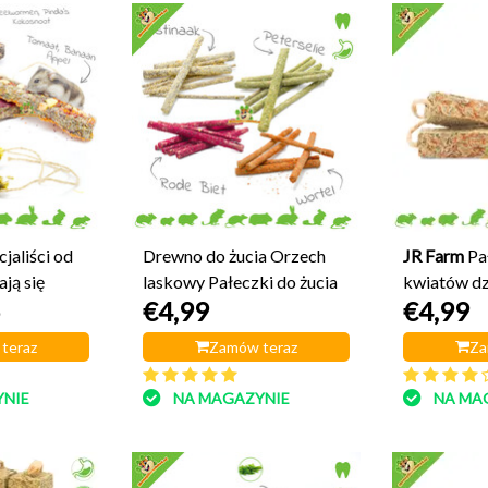
cjaliści od
Drewno do żucia Orzech
JR Farm
Pa
ją się
laskowy Pałeczki do żucia
kwiatów dz
5
€4,99
€4,99
Grainless 
teraz
Zamów teraz
Za
NIE
NA MAGAZYNIE
NA MA