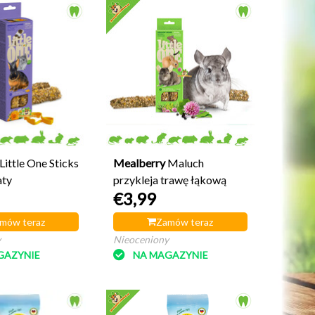
Little One Sticks
Mealberry
Maluch
aty
przykleja trawę łąkową
€3,99
mów teraz
Zamów teraz
y
Nieoceniony
GAZYNIE
NA MAGAZYNIE