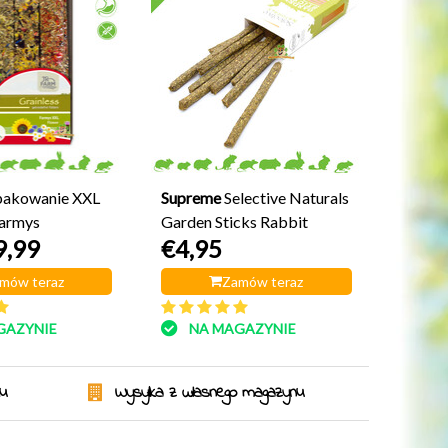
akowanie XXL
Supreme
Selective Naturals
Farmys
Garden Sticks Rabbit
9,99
€4,95
mów teraz
Zamów teraz
GAZYNIE
NA MAGAZYNIE
ku
Wysyłka z własnego magazynu