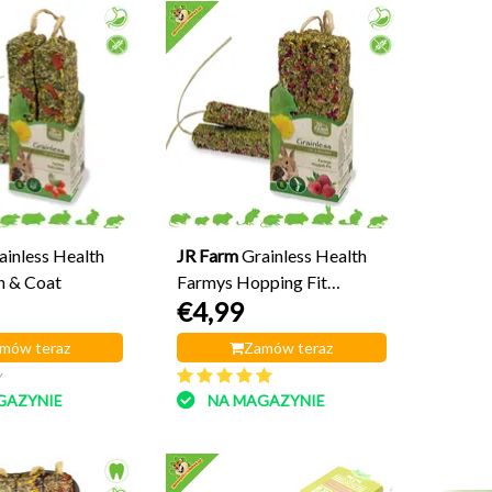
ainless Health
JR Farm
Grainless Health
n & Coat
Farmys Hopping Fit
€4,99
Raspberry
mów teraz
Zamów teraz
y
GAZYNIE
NA MAGAZYNIE