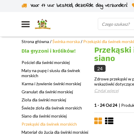
Voor 17 uur besteld, dezelfde dag verzonden!
Wysyłka z własnego magazynu
Strona główna
/
Świnka morska
/
Przekąski dla świnek morsk
Przekąski 
Dla gryzoni i królików!
siano
Pościel dla świnki morskiej
24
Maty na pupę i siusiu dla świnek
morskich
Zdrowe przekąski w po
Karma i żywienie świnki morskiej
wskazówki dotyczące 
Czytaj więcej
Granulat dla świnki morskiej
Zioła dla świnki morskiej
1 - 24 Od 24
| Produ
Świeże zioła dla świnek morskich
Siano dla świnki morskiej
Przekąski dla świnek morskich
Materiał do żucia dla świnki morskiej