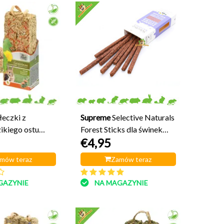
łeczki z
Supreme
Selective Naturals
ikiego ostu
Forest Sticks dla świnek
€4,95
Farmys
morskich
mów teraz
Zamów teraz
GAZYNIE
NA MAGAZYNIE