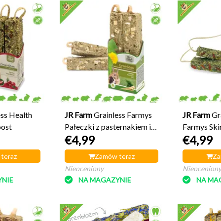
ess Health
JR Farm
Grainless Farmys
JR Farm
Gr
oost
Pałeczki z pasternakiem i
Farmys Ski
€4,99
€4,99
koperkiem
teraz
Zamów teraz
Za
Nieoceniony
Nieocenion
NIE
NA MAGAZYNIE
NA MA