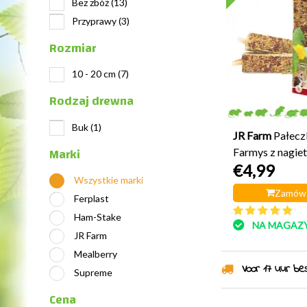
Bez zbóż
(13)
Przyprawy
(3)
Rozmiar
10 - 20 cm
(7)
Rodzaj drewna
Buk
(1)
JR Farm
Pałeczk
Marki
Farmys z nagiet
€4,99
malwą
Wszystkie marki
Zamów 
Ferplast
Ham-Stake
NA MAGAZY
JR Farm
Mealberry
Voor 17 uur best
Supreme
Cena