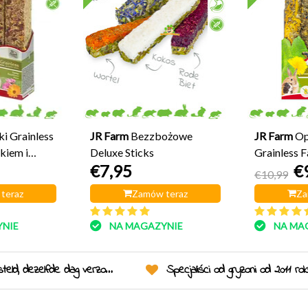
i Grainless
JR Farm
Bezzbożowe
JR Farm
Op
kiem i
Deluxe Sticks
Grainless 
€7,95
€
€10,99
teraz
Zamów teraz
Za
NIE
NA MAGAZYNIE
NA MA
eld, dezelfde dag verzonden!
Specjaliści od gryzoni od 2011 ro