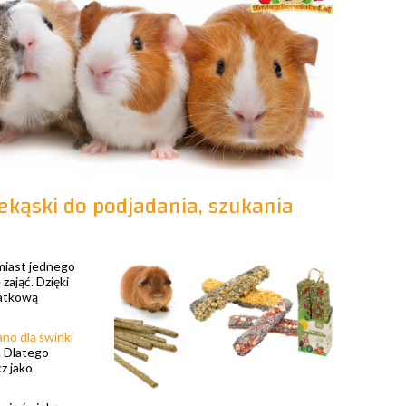
zekąski do podjadania, szukania
miast jednego
zająć. Dzięki
datkową
ano dla świnki
. Dlatego
z jako