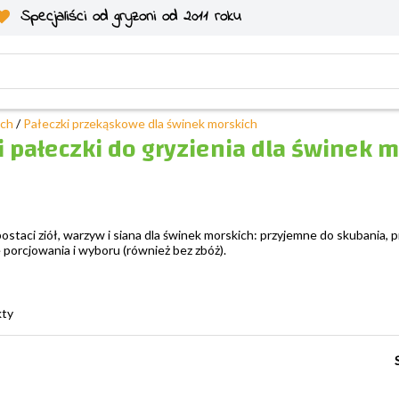
Specjaliści od gryzoni od 2011 roku
ich
/
Pałeczki przekąskowe dla świnek morskich
i pałeczki do gryzienia dla świnek m
staci ziół, warzyw i siana dla świnek morskich: przyjemne do skubania, p
porcjowania i wyboru (również bez zbóż).
kty