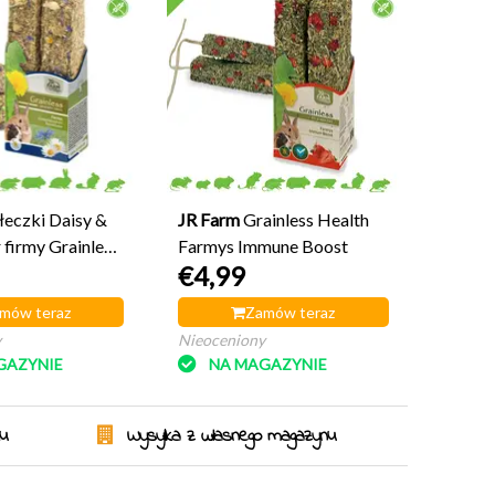
łeczki Daisy &
JR Farm
Grainless Health
 firmy Grainless
Farmys Immune Boost
€4,99
mów teraz
Zamów teraz
y
Nieoceniony
GAZYNIE
NA MAGAZYNIE
ku
Wysyłka z własnego magazynu