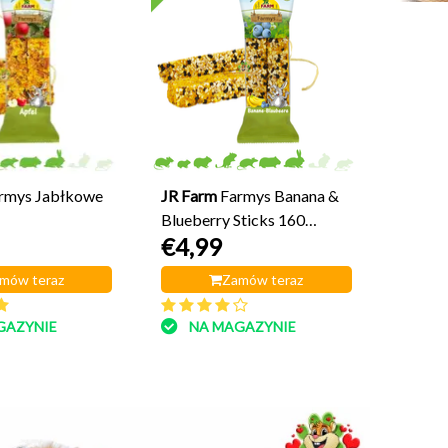
rmys Jabłkowe
JR Farm
Farmys Banana &
Blueberry Sticks 160
€4,99
gramów
mów teraz
Zamów teraz
GAZYNIE
NA MAGAZYNIE