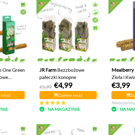
le One Green
JR Farm
Bezzbożowe
Mealberry
żowe
pałeczki konopne
Zioła i Kwi
€4,99
€3,99
€5,99
teraz
Zamów teraz
Za
Nieocenion
NIE
NA MAGAZYNIE
NA MA