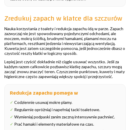
Zredukuj zapach w klatce dla szczurów
Nauka korzystania z toalety i redukcja zapachu idą w parze. Zapach
zazwyczaj nie jest spowodowany pojedynczymi odchodami, ale
moczem, mokrą ściółką, brudnymi hamakami, plamami moczu na
platformach, resztkami jedzenia i niewystarczającą wentylacją.
Kuweta jest zatem szczególnie pomocna, jeśli jednocześnie dbasz o
czystość reszty klatki w logiczny sposób.
Lepiej jest czyścić dokładnie niż ciągle usuwać wszystko. Jeśli za
każdym razem całkowicie pozbawisz klatkę zapachu, szczury mogą
zacząć znowu znaczyć teren. Czyszczenie punktowe, kuwety i maty
higieniczne często zapewniają większy spokój i przejrzystość.
Redukcja zapachu pomaga w
✓
Codziennie usuwaj mokre plamy.
✓
Regularnie opróżniaj i napełniaj tacki toaletowe.
✓
Wymieniaj podpaski zanim zaczną intensywnie pachnieć.
✓
Prać hamaki i elementy materiałowe na czas.