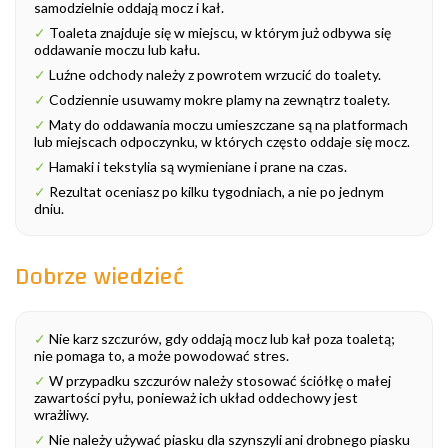
samodzielnie oddają mocz i kał.
✓
Toaleta znajduje się w miejscu, w którym już odbywa się
oddawanie moczu lub kału.
✓
Luźne odchody należy z powrotem wrzucić do toalety.
✓
Codziennie usuwamy mokre plamy na zewnątrz toalety.
✓
Maty do oddawania moczu umieszczane są na platformach
lub miejscach odpoczynku, w których często oddaje się mocz.
✓
Hamaki i tekstylia są wymieniane i prane na czas.
✓
Rezultat oceniasz po kilku tygodniach, a nie po jednym
dniu.
Dobrze wiedzieć
✓
Nie karz szczurów, gdy oddają mocz lub kał poza toaletą;
nie pomaga to, a może powodować stres.
✓
W przypadku szczurów należy stosować ściółkę o małej
zawartości pyłu, ponieważ ich układ oddechowy jest
wrażliwy.
✓
Nie należy używać piasku dla szynszyli ani drobnego piasku