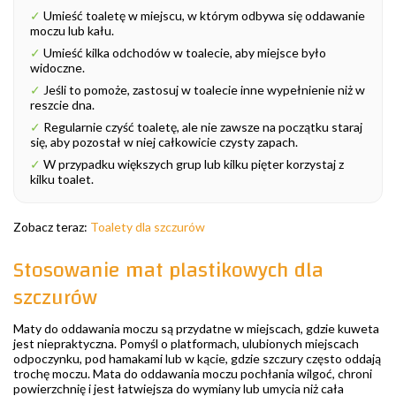
✓
Umieść toaletę w miejscu, w którym odbywa się oddawanie
moczu lub kału.
✓
Umieść kilka odchodów w toalecie, aby miejsce było
widoczne.
✓
Jeśli to pomoże, zastosuj w toalecie inne wypełnienie niż w
reszcie dna.
✓
Regularnie czyść toaletę, ale nie zawsze na początku staraj
się, aby pozostał w niej całkowicie czysty zapach.
✓
W przypadku większych grup lub kilku pięter korzystaj z
kilku toalet.
Zobacz teraz:
Toalety dla szczurów
Stosowanie mat plastikowych dla
szczurów
Maty do oddawania moczu są przydatne w miejscach, gdzie kuweta
jest niepraktyczna. Pomyśl o platformach, ulubionych miejscach
odpoczynku, pod hamakami lub w kącie, gdzie szczury często oddają
trochę moczu. Mata do oddawania moczu pochłania wilgoć, chroni
powierzchnię i jest łatwiejsza do wymiany lub umycia niż cała