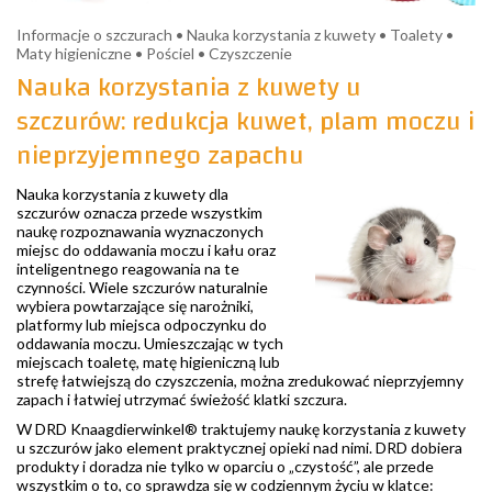
Informacje o szczurach • Nauka korzystania z kuwety • Toalety •
Maty higieniczne • Pościel • Czyszczenie
Nauka korzystania z kuwety u
szczurów: redukcja kuwet, plam moczu i
nieprzyjemnego zapachu
Nauka korzystania z kuwety dla
szczurów oznacza przede wszystkim
naukę rozpoznawania wyznaczonych
miejsc do oddawania moczu i kału oraz
inteligentnego reagowania na te
czynności. Wiele szczurów naturalnie
wybiera powtarzające się narożniki,
platformy lub miejsca odpoczynku do
oddawania moczu. Umieszczając w tych
miejscach toaletę, matę higieniczną lub
strefę łatwiejszą do czyszczenia, można zredukować nieprzyjemny
zapach i łatwiej utrzymać świeżość klatki szczura.
W DRD Knaagdierwinkel® traktujemy naukę korzystania z kuwety
u szczurów jako element praktycznej opieki nad nimi. DRD dobiera
produkty i doradza nie tylko w oparciu o „czystość”, ale przede
wszystkim o to, co sprawdza się w codziennym życiu w klatce: