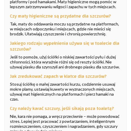
platformy i pod hamakami. Maty higieniczne mogą pomóc w
lepszym zatrzymywaniu wilgoci i zapachu w tych miejscach.
Czy maty higieniczne są przydatne dla szczurów?
Tak, maty do oddawania moczu są przydatne na platformach,
w miejscach odpoczynku i miejscach, gdzie nie mieści się
brodzik. Ułatwiają czyszczenie i chronią powierzchnię.
Jakiego rodzaju wypełnienia używa się w toalecie dla
szczurów?
Jeśli to pomoże, użyj ściółki o niskiej zawartości pyłu i dużej
chłonności, która wyraźnie różni się od reszty ściółki. Nie
używaj piasku dla szynszyli ani drobnego piasku dla szczurów.
Jak zredukować zapach w klatce dla szczurów?
Stosuj ściółkę o małej zawartości kurzu, codziennie usuwaj
mokre plamy, ustawiaj kuwety w wyznaczonych miejscach,
używaj mat higienicznych na platformach i pierz hamaki na
czas.
Czy należy karać szczury, jeśli sikają poza toaletą?
Nie, kara nie pomaga, a wręcz przeciwnie – może powodować
stres. Lepiej jest pracować z powtarzaniem, inteligentnym
rozmieszczeniem, czyszczeniem i nagradzaniem, gdy szczury