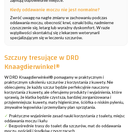
zajmują odpowiednie miejsce.
Kiedy oddawanie moczu nie jest normalne?
Zwróć uwagę na nagłe zmiany w zachowaniu podczas
oddawania moczu, obecność krwi, oznaki bólu, nadmierne
czyszczenie się, letarg lub wyraźny dyskomfort. W razie
wątpliwości skontaktuj się z lekarzem weterynarii
specjalizującym się w leczeniu szczurów.
Szczury tresujące w DRD
Knaagdierwinkel®
W DRD Knaagdierwinkel® pomagamy w praktycznym i
praktycznym szkoleniu szczurów z korzystania z kuwety. Nie
obiecujemy, że każdy szczur będzie perfekcyjnie nauczony
korzystania z kuwety, ale oferujemy produkty i wyjaśnienia, które
sprawią, że klatka będzie czystsza, bardziej zorganizowana i
przyjemniejsza: kuwety, maty higieniczne, ściółka o niskim pyleniu,
zmywalne legowiska i przemyślany plan sprzątania.
✓
Praktyczne wyjaśnienie zasad nauki korzystania z toalety, miejsc
oddawania moczu i kału
✓
Bezpośrednie trasy do toalet dla szczurów, mat do oddawania
moczu, pościeli i środków czyszczących