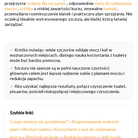
przejrzyste
toalety dla szczurów
, odpowiednie
maty do oddawania
moczu
,
ściółka
o niskiej zawartości kurzu, zmywalne
hamaki
,
przemyślane rozmieszczenie klatek i praktyczny plan sprzątania. Nie
oczekuj idealnie wytresowanego szczura, ale klatki, którą łatwiej
zarządzać.
✓
Krótko mówiąc: wiele szczurów oddaje mocz i kał w
wyznaczonych miejscach, dlatego nauka korzystania z toalety
może być bardzo pomocna.
✓
Szczury nie zawsze są w pełni nauczone czystości;
głównym celem jest lepsze radzenie sobie z plamami moczu i
redukcja zapachu.
✓
Aby uzyskać najlepsze rezultaty, połącz czyszczenie toalet,
pisuarów, pościeli niskopylącej i miejscowego czyszczenia.
Szybkie linki:
Czego możesz się spodziewać?
·
Rozpoznawanie mokrych
plam
·
Montaż toalety
·
Korzystanie z mat do oddawania
moczu
·
Plan krok po kroku
·
Redukcja zapachu
·
Jeśli to nie