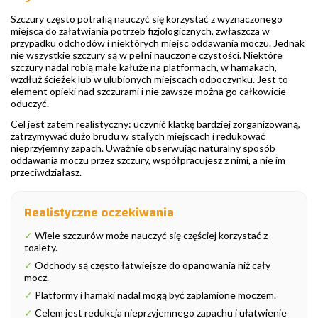
Szczury często potrafią nauczyć się korzystać z wyznaczonego
miejsca do załatwiania potrzeb fizjologicznych, zwłaszcza w
przypadku odchodów i niektórych miejsc oddawania moczu. Jednak
nie wszystkie szczury są w pełni nauczone czystości. Niektóre
szczury nadal robią małe kałuże na platformach, w hamakach,
wzdłuż ścieżek lub w ulubionych miejscach odpoczynku. Jest to
element opieki nad szczurami i nie zawsze można go całkowicie
oduczyć.
Cel jest zatem realistyczny: uczynić klatkę bardziej zorganizowaną,
zatrzymywać dużo brudu w stałych miejscach i redukować
nieprzyjemny zapach. Uważnie obserwując naturalny sposób
oddawania moczu przez szczury, współpracujesz z nimi, a nie im
przeciwdziałasz.
Realistyczne oczekiwania
✓
Wiele szczurów może nauczyć się częściej korzystać z
toalety.
✓
Odchody są często łatwiejsze do opanowania niż cały
mocz.
✓
Platformy i hamaki nadal mogą być zaplamione moczem.
✓
Celem jest redukcja nieprzyjemnego zapachu i ułatwienie