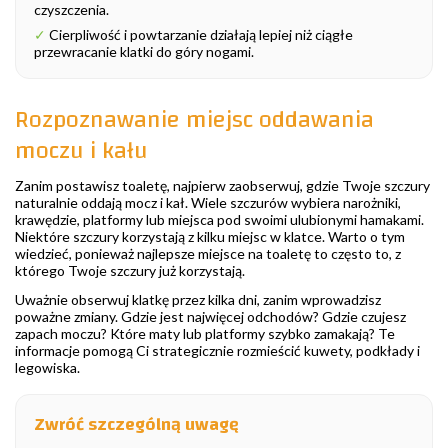
czyszczenia.
✓
Cierpliwość i powtarzanie działają lepiej niż ciągłe
przewracanie klatki do góry nogami.
Rozpoznawanie miejsc oddawania
moczu i kału
Zanim postawisz toaletę, najpierw zaobserwuj, gdzie Twoje szczury
naturalnie oddają mocz i kał. Wiele szczurów wybiera narożniki,
krawędzie, platformy lub miejsca pod swoimi ulubionymi hamakami.
Niektóre szczury korzystają z kilku miejsc w klatce. Warto o tym
wiedzieć, ponieważ najlepsze miejsce na toaletę to często to, z
którego Twoje szczury już korzystają.
Uważnie obserwuj klatkę przez kilka dni, zanim wprowadzisz
poważne zmiany. Gdzie jest najwięcej odchodów? Gdzie czujesz
zapach moczu? Które maty lub platformy szybko zamakają? Te
informacje pomogą Ci strategicznie rozmieścić kuwety, podkłady i
legowiska.
Zwróć szczególną uwagę