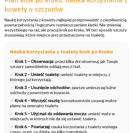
Plan krok po kroku: nauka korzystania z
kuwety u szczurów
Naukę korzystania z kuwety najlepiej przeprowadzić z cierpliwością,
powtarzalnością i logicznym rozmieszczeniem klatki. Nie zmieniaj
wszystkiego na raz, ale pracuj krok po kroku. W ten sposób szczury
zrozumieją, które miejsce jest przeznaczone na toaletę.
Nauka korzystania z toalety krok po kroku
✓
Krok 1 – Obserwacja:
przez kilka dni obserwuj, jak Twoje
szczury samodzielnie oddają mocz i kał.
✓
Krok 2 – Umieść toaletę:
umieść toaletę w miejscu, z
którego już korzystają.
✓
Krok 3 – Usunięcie odchodów:
zawsze umieszczaj luźne
odchody z powrotem w kuwecie.
✓
Krok 4 – Wyczyść resztę:
konsekwentnie usuwaj mokre
plamy na zewnątrz toalety.
✓
Krok 5 – Użyj mat do oddawania moczu:
umieść maty w
miejscach, w których nie da się ustawić toalety.
✓
Krok 6 – Powtarzaj:
nauka korzystania z toalety wymaga
czasu; oceń, co działa, po kilku tygodniach.