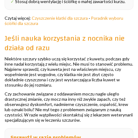
✓
Stosuj dobrą wentylację i ściółkę o małej zawartości kurzu.
Czytaj więcej:
Czyszczenie klatki dla szczura
·
Poradnik wyboru
ściółki dla szczura
Jeśli nauka korzystania z nocnika nie
działa od razu
Niektóre szczury szybko uczą się korzystać z kuwety, podczas gdy
inne nadal korzystają z wielu miejsc. Nie musi to stanowić problemu.
Najpierw sprawdź, czy kuweta jest na właściwym miejscu, czy
wypełnienie jest wygodne, czy klatka nie jest zbyt często
dokładnie czyszczona i czy jest wystarczająca liczba kuwet w
stosunku do jej rozmiaru.
Czy zachowanie związane z oddawaniem moczu nagle uległo
drastycznej zmianie, czy mocz ma inny niż zwykle zapach, czy też
obserwujesz dyskomfort, nadmierne czyszczenie, ospałość, krew
lub oznaki bólu? Nie myl tego z problemem związanym z nauką
czystości. W razie wątpliwości skontaktuj się z lekarzem weterynarii
specjalizującym się w leczeniu szczurów.
Sprawdź w razie problemów