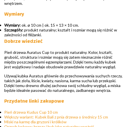
wnętrzem.
Wymiary
Wymiary:
ok. ø 10 cm | ok. 15 × 13 × 10 cm.
Szczegóły:
produkt naturalny; kształt i rozmiar mogą się różnić w
zależności od filiżanki.
Dobrze wiedzieć
Pień drzewa Auratus Cup to produkt naturalny. Kolor, kształt,
grubość, struktura i rozmiar mogą się zatem nieznacznie różnić
między poszczególnymi egzemplarzami. Dzięki temu każdy kubek
jest wyjątkowy i nadaje obudowie prawdziwie naturalny wygląd.
Używaj kubka Auratus głównie do przechowywania suchych rzeczy,
takich jak zioła, liście, kwiaty, nasiona, karma sucha lub przekąski.
Dzięki temu drewno dłużej zachowa swój schludny wygląd, a miska
będzie idealnie pasować do naturalnego, zadbanego wnętrza.
Przydatne linki zakupowe
Pień drzewa Kudus Cup 10 cm
Większy wariant: Kubek Bali z pnia drzewa o średnicy 15 cm
Miski na karmę dla gryzoni i królików
Orzech laskowy, brzoza i buk jako naturalny wystrój