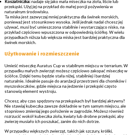
Koszatniczka:
nadaje się jako mała miseczka na zioła, liście lub
przekąski. Użyj jej na przykład do małej porcji pożywienia w
naturalnym środowisku.
Ta miska jest zazwyczaj mniej praktyczna dla świnek morskich,
ponieważ jest stosunkowo wysoka. Jeśli jednak nadal chcesz jej
używać, musi być umieszczona stabilnie i wystarczająco nisko, na
przykład częściowo wpuszczona w odpowiednią ściółkę. W wielu
przypadkach niższa lub większa miska jest bardziej praktyczna dla
świnek morskich.
Użytkowanie i rozmieszczenie
Umieść miseczkę Auratus Cup w stabilnym miejscu w terrarium. W
przypadku małych zwierząt możesz częściowo zakopać miseczkę w
ściółce. Dzięki temu będzie stała niżej, stabilniej i bardziej
naturalnie. Idealnie pasuje do aranżacji przestrzeni dla chomików i
myszoskoczków, gdzie miejsca na jedzenie i przekąski często
stanowią element wystroju.
Chcesz, aby czas spędzony na przekąskach był bardziej aktywny?
Nie stawiaj kubeczka zawsze dokładnie w tym samym miejscu, ale
stopniowo zmieniaj jego położenie w zagrodzie. Możesz również
rozrzucić wokół kubeczka zioła, kwiaty lub drobne przekąski, aby
zwierzę musiało ich poszukać, zanim do nich dotrze.
W przypadku większych zwierząt, takich jak szczury, króliki,