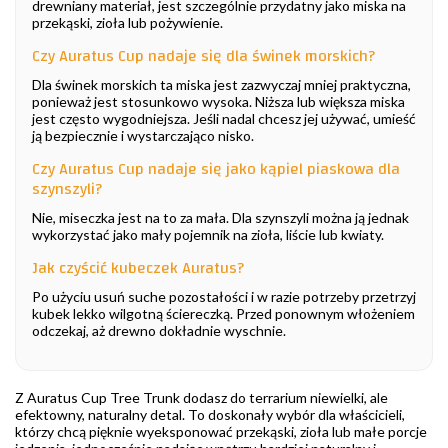
drewniany materiał, jest szczególnie przydatny jako miska na
przekąski, zioła lub pożywienie.
Czy Auratus Cup nadaje się dla świnek morskich?
Dla świnek morskich ta miska jest zazwyczaj mniej praktyczna,
ponieważ jest stosunkowo wysoka. Niższa lub większa miska
jest często wygodniejsza. Jeśli nadal chcesz jej używać, umieść
ją bezpiecznie i wystarczająco nisko.
Czy Auratus Cup nadaje się jako kąpiel piaskowa dla
szynszyli?
Nie, miseczka jest na to za mała. Dla szynszyli można ją jednak
wykorzystać jako mały pojemnik na zioła, liście lub kwiaty.
Jak czyścić kubeczek Auratus?
Po użyciu usuń suche pozostałości i w razie potrzeby przetrzyj
kubek lekko wilgotną ściereczką. Przed ponownym włożeniem
odczekaj, aż drewno dokładnie wyschnie.
Z Auratus Cup Tree Trunk dodasz do terrarium niewielki, ale
efektowny, naturalny detal. To doskonały wybór dla właścicieli,
którzy chcą pięknie wyeksponować przekąski, zioła lub małe porcje