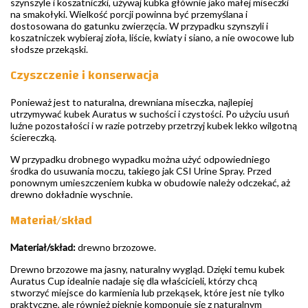
szynszyle i koszatniczki, używaj kubka głównie jako małej miseczki
na smakołyki. Wielkość porcji powinna być przemyślana i
dostosowana do gatunku zwierzęcia. W przypadku szynszyli i
koszatniczek wybieraj zioła, liście, kwiaty i siano, a nie owocowe lub
słodsze przekąski.
Czyszczenie i konserwacja
Ponieważ jest to naturalna, drewniana miseczka, najlepiej
utrzymywać kubek Auratus w suchości i czystości. Po użyciu usuń
luźne pozostałości i w razie potrzeby przetrzyj kubek lekko wilgotną
ściereczką.
W przypadku drobnego wypadku można użyć odpowiedniego
środka do usuwania moczu, takiego jak CSI Urine Spray. Przed
ponownym umieszczeniem kubka w obudowie należy odczekać, aż
drewno dokładnie wyschnie.
Materiał/skład
Materiał/skład:
drewno brzozowe.
Drewno brzozowe ma jasny, naturalny wygląd. Dzięki temu kubek
Auratus Cup idealnie nadaje się dla właścicieli, którzy chcą
stworzyć miejsce do karmienia lub przekąsek, które jest nie tylko
praktyczne, ale również pięknie komponuje się z naturalnym