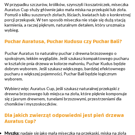
W przypadku szczurów, królików, szynszyli i koszatniczek, miseczka
Auratus Cup służy głównie jako mała miska na przekąski lub zioła.
Pomyśl o kilku suszonych ziołach, liściach, kwiatach lub o konkretnej
porcji przekąsek. W ten sposób miseczka nie staje się dużą stacją
karmienia, a raczej pięknym, naturalnym detalem, który urozmaica
wybieg.
Puchar Auratusa, Puchar Kudusu czy Puchar Bali?
Puchar Auratus to naturalny puchar z drewna brzozowego o
spokojnym, lekkim wyglądzie. Jeśli szukasz kompaktowego pucharu
w kształcie pnia drzewa w kolorze mahoniu, Puchar Kudus będzie
dobrym wyborem. Jeśli szukasz większego, bardziej efektownego
pucharu o większej pojemności, Puchar Bali będzie logicznym
wyborem.
Wybierz więc Auratus Cup, jeśli szukasz naturalnej przekąski z
drewna brzozowego lub miejsca na zioła, które pięknie komponuje
się z jasnym drewnem, tunelami brzozowymi, przestrzeniami dla
chomików i myszoskoczków.
Dla jakich zwierząt odpowiedni jest pień drzewa
Auratus Cup?
Myszka:
nadaje się jako mała miseczka na przekąski, miska na zioła