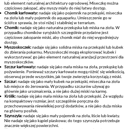
lub element naturalnej architektury ogrodowej. Miseczkę można
częściowo zakopać, aby myszy miały do niej łatwy dostęp.
Chomik karłowaty:
nadaje się jako pojemnik na przekąski, miseczka
na zioła lub mały pojemnik do aquaparku. Umieszczenie go w
ściółce sprawia, że stoi niżej i stabilniej w terrarium.
Chomik:
nadaje się jako naturalna przekąska lub miska na zioła. W
przypadku chomików syryjskich szczególnie przydatne jest
częściowe zakopanie miski, aby chomik miał do niej wygodniejszy
dostęp.
Myszoskoczek:
nadaje się jako solidna miska na przekąski lub kubek
do zbierania pokarmu. Myszoskoczki mogą eksplorować kubek i
wykorzystywać go jako element naturalnej aranżacji przestrzeni dla
myszoskoczków.
Szczur karłowaty:
nadaje się jako mała miska na zioła, przekąskę lub
pożywienie. Ponieważ szczury karłowate mogą różnić się wielkością,
obserwuj przede wszystkim, jak twoje zwierzęta korzystają z miski.
Szczur:
nadaje się jako mały kubek na przekąski, miseczka na zioła
lub miejsce do żerowania. W przypadku szczurów używaj go
głównie jako urozmaicenia, a nie jako dużej miski na karmę.
Królik:
nadaje się jako mała miska na zioła lub przekąski. Ze względu
na kompaktowy rozmiar, jest szczególnie poręczna do
przechowywania niewielkiej porcji dodatków, a nie jako duża miska
na główny posiłek.
Szynszyla:
nadaje się jako mały pojemnik na zioła, liście lub kwiaty.
Nie nadaje się jako kąpiel piaskowa; do tego szynszyla potrzebuje
znacznie większej powierzchni.