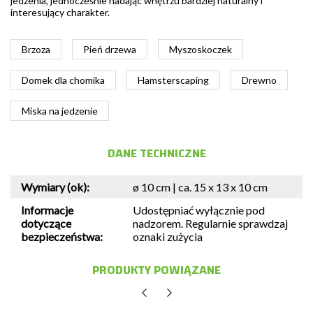
jedzenia, jednocześnie nadając wnętrzu bardziej naturalny i
interesujący charakter.
Brzoza
Pień drzewa
Myszoskoczek
Domek dla chomika
Hamsterscaping
Drewno
Miska na jedzenie
DANE TECHNICZNE
Wymiary (ok):
ø 10 cm | ca. 15 x 13 x 10 cm
Informacje
Udostępniać wyłącznie pod
dotyczące
nadzorem. Regularnie sprawdzaj
bezpieczeństwa:
oznaki zużycia
PRODUKTY POWIĄZANE