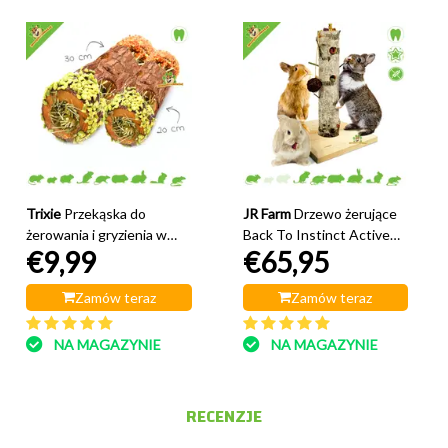
Trixie
Przekąska do
JR Farm
Drzewo żerujące
żerowania i gryzienia w
Back To Instinct Active
€9,99
€65,95
tunelu z bali
58 cm
Zamów teraz
Zamów teraz
NA MAGAZYNIE
NA MAGAZYNIE
RECENZJE