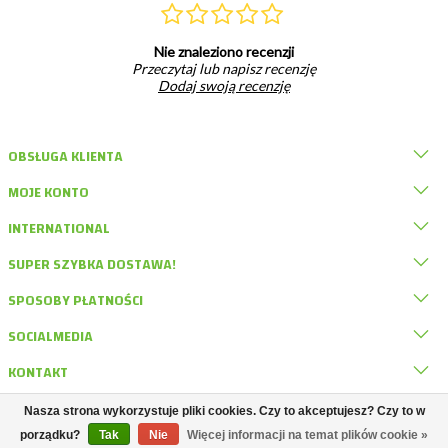
Nie znaleziono recenzji
Przeczytaj lub napisz recenzję
Dodaj swoją recenzję
OBSŁUGA KLIENTA
MOJE KONTO
INTERNATIONAL
SUPER SZYBKA DOSTAWA!
SPOSOBY PŁATNOŚCI
SOCIALMEDIA
KONTAKT
Nasza strona wykorzystuje pliki cookies. Czy to akceptujesz? Czy to w
© DRD Knaagdierwinkel
porządku?
Tak
Nie
Więcej informacji na temat plików cookie »