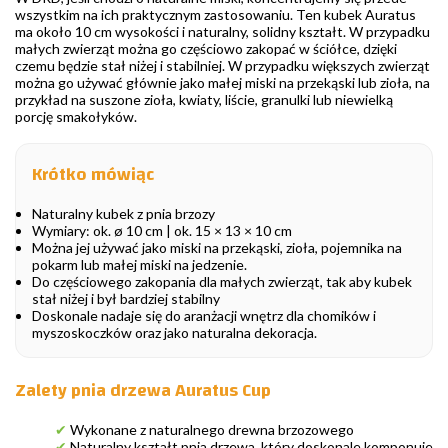
wszystkim na ich praktycznym zastosowaniu. Ten kubek Auratus
ma około 10 cm wysokości i naturalny, solidny kształt. W przypadku
małych zwierząt można go częściowo zakopać w ściółce, dzięki
czemu będzie stał niżej i stabilniej. W przypadku większych zwierząt
można go używać głównie jako małej miski na przekąski lub zioła, na
przykład na suszone zioła, kwiaty, liście, granulki lub niewielką
porcję smakołyków.
Krótko mówiąc
Naturalny kubek z pnia brzozy
Wymiary: ok. ø 10 cm | ok. 15 × 13 × 10 cm
Można jej używać jako miski na przekąski, zioła, pojemnika na
pokarm lub małej miski na jedzenie.
Do częściowego zakopania dla małych zwierząt, tak aby kubek
stał niżej i był bardziej stabilny
Doskonale nadaje się do aranżacji wnętrz dla chomików i
myszoskoczków oraz jako naturalna dekoracja.
Zalety pnia drzewa Auratus Cup
✔
Wykonane z naturalnego drewna brzozowego
✔
Naturalny kształt pnia drzewa, który doskonale komponuje