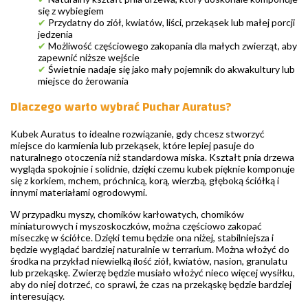
się z wybiegiem
✔
Przydatny do ziół, kwiatów, liści, przekąsek lub małej porcji
jedzenia
✔
Możliwość częściowego zakopania dla małych zwierząt, aby
zapewnić niższe wejście
✔
Świetnie nadaje się jako mały pojemnik do akwakultury lub
miejsce do żerowania
Dlaczego warto wybrać Puchar Auratus?
Kubek Auratus to idealne rozwiązanie, gdy chcesz stworzyć
miejsce do karmienia lub przekąsek, które lepiej pasuje do
naturalnego otoczenia niż standardowa miska. Kształt pnia drzewa
wygląda spokojnie i solidnie, dzięki czemu kubek pięknie komponuje
się z korkiem, mchem, próchnicą, korą, wierzbą, głęboką ściółką i
innymi materiałami ogrodowymi.
W przypadku myszy, chomików karłowatych, chomików
miniaturowych i myszoskoczków, można częściowo zakopać
miseczkę w ściółce. Dzięki temu będzie ona niżej, stabilniejsza i
będzie wyglądać bardziej naturalnie w terrarium. Można włożyć do
środka na przykład niewielką ilość ziół, kwiatów, nasion, granulatu
lub przekąskę. Zwierzę będzie musiało włożyć nieco więcej wysiłku,
aby do niej dotrzeć, co sprawi, że czas na przekąskę będzie bardziej
interesujący.