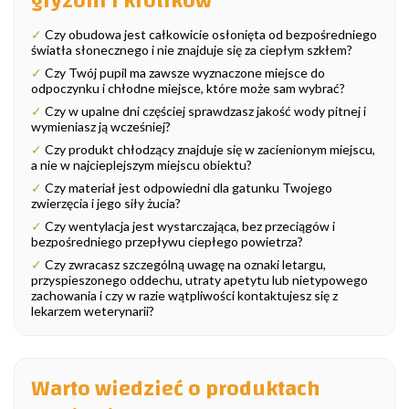
gryzoni i królików
✓
Czy obudowa jest całkowicie osłonięta od bezpośredniego
światła słonecznego i nie znajduje się za ciepłym szkłem?
✓
Czy Twój pupil ma zawsze wyznaczone miejsce do
odpoczynku i chłodne miejsce, które może sam wybrać?
✓
Czy w upalne dni częściej sprawdzasz jakość wody pitnej i
wymieniasz ją wcześniej?
✓
Czy produkt chłodzący znajduje się w zacienionym miejscu,
a nie w najcieplejszym miejscu obiektu?
✓
Czy materiał jest odpowiedni dla gatunku Twojego
zwierzęcia i jego siły żucia?
✓
Czy wentylacja jest wystarczająca, bez przeciągów i
bezpośredniego przepływu ciepłego powietrza?
✓
Czy zwracasz szczególną uwagę na oznaki letargu,
przyspieszonego oddechu, utraty apetytu lub nietypowego
zachowania i czy w razie wątpliwości kontaktujesz się z
lekarzem weterynarii?
Warto wiedzieć o produktach