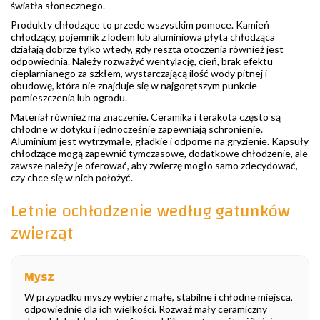
światła słonecznego.
Produkty chłodzące to przede wszystkim pomoce. Kamień
chłodzący, pojemnik z lodem lub aluminiowa płyta chłodząca
działają dobrze tylko wtedy, gdy reszta otoczenia również jest
odpowiednia. Należy rozważyć wentylację, cień, brak efektu
cieplarnianego za szkłem, wystarczającą ilość wody pitnej i
obudowę, która nie znajduje się w najgorętszym punkcie
pomieszczenia lub ogrodu.
Materiał również ma znaczenie. Ceramika i terakota często są
chłodne w dotyku i jednocześnie zapewniają schronienie.
Aluminium jest wytrzymałe, gładkie i odporne na gryzienie. Kapsuły
chłodzące mogą zapewnić tymczasowe, dodatkowe chłodzenie, ale
zawsze należy je oferować, aby zwierzę mogło samo zdecydować,
czy chce się w nich położyć.
Letnie ochłodzenie według gatunków
zwierząt
Mysz
W przypadku myszy wybierz małe, stabilne i chłodne miejsca,
odpowiednie dla ich wielkości. Rozważ mały ceramiczny