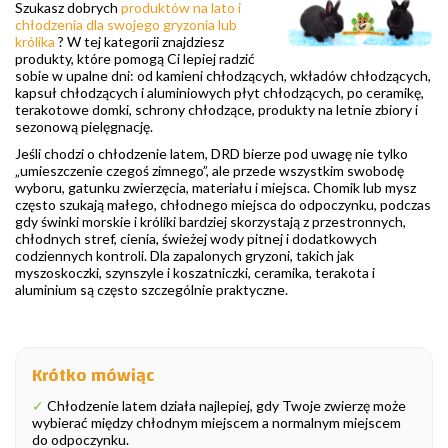
Szukasz dobrych
produktów na lato i
chłodzenia dla swojego gryzonia lub
królika
? W tej kategorii znajdziesz
produkty, które pomogą Ci lepiej radzić
sobie w upalne dni: od kamieni chłodzących, wkładów chłodzących,
kapsuł chłodzących i aluminiowych płyt chłodzących, po ceramikę,
terakotowe domki, schrony chłodzące, produkty na letnie zbiory i
sezonową pielęgnację.
Jeśli chodzi o chłodzenie latem, DRD bierze pod uwagę nie tylko
„umieszczenie czegoś zimnego”, ale przede wszystkim swobodę
wyboru, gatunku zwierzęcia, materiału i miejsca. Chomik lub mysz
często szukają małego, chłodnego miejsca do odpoczynku, podczas
gdy świnki morskie i króliki bardziej skorzystają z przestronnych,
chłodnych stref, cienia, świeżej wody pitnej i dodatkowych
codziennych kontroli. Dla zapalonych gryzoni, takich jak
myszoskoczki, szynszyle i koszatniczki, ceramika, terakota i
aluminium są często szczególnie praktyczne.
Krótko mówiąc
✓
Chłodzenie latem działa najlepiej, gdy Twoje zwierzę może
wybierać między chłodnym miejscem a normalnym miejscem
do odpoczynku.