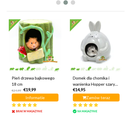
Pień drzewa bajkowego
Domek dla chomika i
18 cm
wanienka Hopper szary
€19,99
€14,95
11 cm
€24,99
Informatie
Zamów teraz
BRAK W MAGAZYNIE
NA MAGAZYNIE