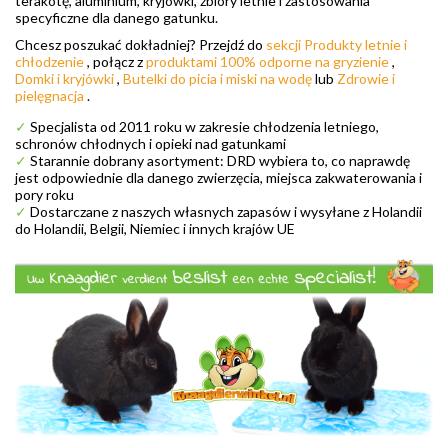
terakotę, aluminium, kryjówki, zbiory letnie i zastosowania
specyficzne dla danego gatunku.
Chcesz poszukać dokładniej? Przejdź do
sekcji Produkty letnie i
chłodzenie
, połącz z
produktami 100% odporne na gryzienie
,
Domki i kryjówki
,
Butelki do picia i miski na wodę
lub
Zdrowie i
pielęgnacja
.
✓
Specjalista od 2011 roku w zakresie chłodzenia letniego,
schronów chłodnych i opieki nad gatunkami
✓
Starannie dobrany asortyment: DRD wybiera to, co naprawdę
jest odpowiednie dla danego zwierzęcia, miejsca zakwaterowania i
pory roku
✓
Dostarczane z naszych własnych zapasów i wysyłane z Holandii
do Holandii, Belgii, Niemiec i innych krajów UE