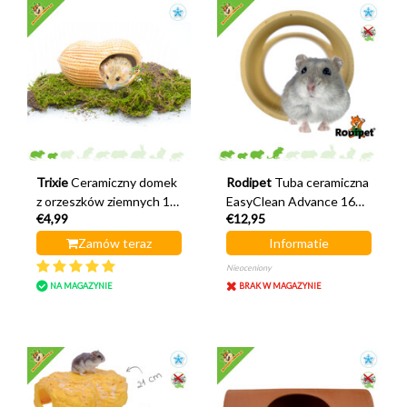
Trixie
Ceramiczny domek
Rodipet
Tuba ceramiczna
z orzeszków ziemnych 17
EasyClean Advance 16
€4,99
€12,95
cm
cm
Zamów teraz
Informatie
Nieoceniony
NA MAGAZYNIE
BRAK W MAGAZYNIE