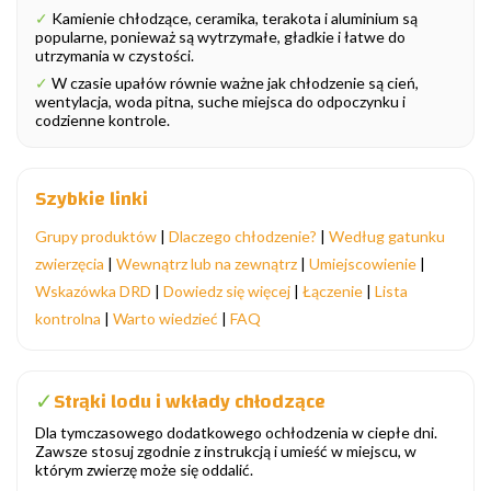
✓
Kamienie chłodzące, ceramika, terakota i aluminium są
popularne, ponieważ są wytrzymałe, gładkie i łatwe do
utrzymania w czystości.
✓
W czasie upałów równie ważne jak chłodzenie są cień,
wentylacja, woda pitna, suche miejsca do odpoczynku i
codzienne kontrole.
Szybkie linki
Grupy produktów
|
Dlaczego chłodzenie?
|
Według gatunku
zwierzęcia
|
Wewnątrz lub na zewnątrz
|
Umiejscowienie
|
Wskazówka DRD
|
Dowiedz się więcej
|
Łączenie
|
Lista
kontrolna
|
Warto wiedzieć
|
FAQ
Strąki lodu i wkłady chłodzące
✓
Dla tymczasowego dodatkowego ochłodzenia w ciepłe dni.
Zawsze stosuj zgodnie z instrukcją i umieść w miejscu, w
którym zwierzę może się oddalić.