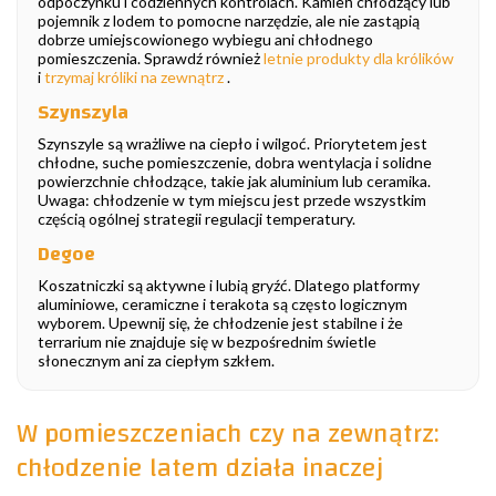
odpoczynku i codziennych kontrolach. Kamień chłodzący lub
pojemnik z lodem to pomocne narzędzie, ale nie zastąpią
dobrze umiejscowionego wybiegu ani chłodnego
pomieszczenia. Sprawdź również
letnie produkty dla królików
i
trzymaj króliki na zewnątrz
.
Szynszyla
Szynszyle są wrażliwe na ciepło i wilgoć. Priorytetem jest
chłodne, suche pomieszczenie, dobra wentylacja i solidne
powierzchnie chłodzące, takie jak aluminium lub ceramika.
Uwaga: chłodzenie w tym miejscu jest przede wszystkim
częścią ogólnej strategii regulacji temperatury.
Degoe
Koszatniczki są aktywne i lubią gryźć. Dlatego platformy
aluminiowe, ceramiczne i terakota są często logicznym
wyborem. Upewnij się, że chłodzenie jest stabilne i że
terrarium nie znajduje się w bezpośrednim świetle
słonecznym ani za ciepłym szkłem.
W pomieszczeniach czy na zewnątrz:
chłodzenie latem działa inaczej