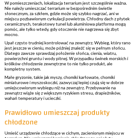
W pomieszczeniach, lokalizacja terrarium jest szczególnie ważna.
Nie należy umieszczać terrarium w bezpośrednim świetle
słonecznym, za szkłem, gdzie może się szybko nagrzać, ani w
miejscu pozbawionym cyrkulacji powietrza. Chłodny dach z płytek
ceramicznych, terakotowy tunel lub aluminiowa platforma mogą
pomóc, ale tylko wtedy, gdy otoczenie nie nagrzewa się zbyt
mocno.
Upał często trudniej kontrolować na zewnątrz. Wybieg, który rano
jest jeszcze w cieniu, może później znaleźć się w pełnym słońcu.
Dlatego zawsze sprawdzaj położenie słońca, cienia, wiatru,
powierzchni gruntu i wody pitnej. W przypadku świnek morskich i
królików chłodzenie zewnętrzne to nie tylko produkt, ale
kompletny system.
Małe gryzonie, takie jak myszy, chomiki karłowate, chomiki
miniaturowe i myszoskoczki, zazwyczaj lepiej czują się w dobrze
umiejscowionym wybiegu niż na zewnątrz. Przebywanie na
zewnątrz wiąże się z większym ryzykiem stresu, drapieżników,
wahań temperatury i ucieczki.
Prawidłowo umieszczaj produkty
chłodzone
Umieść urządzenie chłodzące w cichym, zacienionym miejscu w