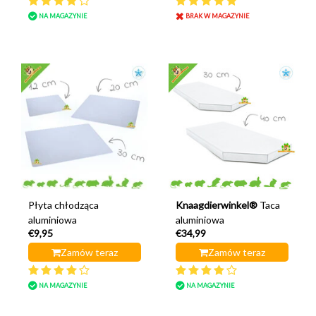
NA MAGAZYNIE
BRAK W MAGAZYNIE
Płyta chłodząca
Knaagdierwinkel®
Taca
aluminiowa
aluminiowa
€9,95
€34,99
Zamów teraz
Zamów teraz
NA MAGAZYNIE
NA MAGAZYNIE