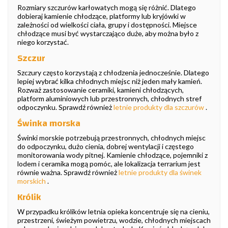
Rozmiary szczurów karłowatych mogą się różnić. Dlatego
dobieraj kamienie chłodzące, platformy lub kryjówki w
zależności od wielkości ciała, grupy i dostępności. Miejsce
chłodzące musi być wystarczająco duże, aby można było z
niego korzystać.
Szczur
Szczury często korzystają z chłodzenia jednocześnie. Dlatego
lepiej wybrać kilka chłodnych miejsc niż jeden mały kamień.
Rozważ zastosowanie ceramiki, kamieni chłodzących,
platform aluminiowych lub przestronnych, chłodnych stref
odpoczynku. Sprawdź również
letnie produkty dla szczurów
.
Świnka morska
Świnki morskie potrzebują przestronnych, chłodnych miejsc
do odpoczynku, dużo cienia, dobrej wentylacji i częstego
monitorowania wody pitnej. Kamienie chłodzące, pojemniki z
lodem i ceramika mogą pomóc, ale lokalizacja terrarium jest
równie ważna. Sprawdź również
letnie produkty dla świnek
morskich
.
Królik
W przypadku królików letnia opieka koncentruje się na cieniu,
przestrzeni, świeżym powietrzu, wodzie, chłodnych miejscach