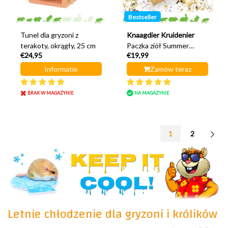
Bestseller
Tunel dla gryzoni z
Knaagdier Kruidenier
terakoty, okrągły, 25 cm
Paczka ziół Summer
€24,95
€19,99
Harvest
Informatie
Zamów teraz
BRAK W MAGAZYNIE
NA MAGAZYNIE
1
2
Letnie chłodzenie dla gryzoni i królików