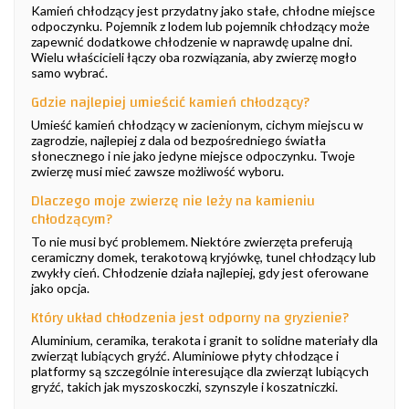
Kamień chłodzący jest przydatny jako stałe, chłodne miejsce
odpoczynku. Pojemnik z lodem lub pojemnik chłodzący może
zapewnić dodatkowe chłodzenie w naprawdę upalne dni.
Wielu właścicieli łączy oba rozwiązania, aby zwierzę mogło
samo wybrać.
Gdzie najlepiej umieścić kamień chłodzący?
Umieść kamień chłodzący w zacienionym, cichym miejscu w
zagrodzie, najlepiej z dala od bezpośredniego światła
słonecznego i nie jako jedyne miejsce odpoczynku. Twoje
zwierzę musi mieć zawsze możliwość wyboru.
Dlaczego moje zwierzę nie leży na kamieniu
chłodzącym?
To nie musi być problemem. Niektóre zwierzęta preferują
ceramiczny domek, terakotową kryjówkę, tunel chłodzący lub
zwykły cień. Chłodzenie działa najlepiej, gdy jest oferowane
jako opcja.
Który układ chłodzenia jest odporny na gryzienie?
Aluminium, ceramika, terakota i granit to solidne materiały dla
zwierząt lubiących gryźć. Aluminiowe płyty chłodzące i
platformy są szczególnie interesujące dla zwierząt lubiących
gryźć, takich jak myszoskoczki, szynszyle i koszatniczki.