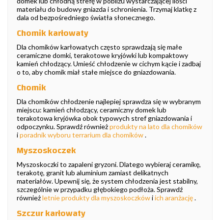
domek lub chłodną strefę w pobliżu wystarczającej ilości
materiału do budowy gniazda i schronienia. Trzymaj klatkę z
dala od bezpośredniego światła słonecznego.
Chomik karłowaty
Dla chomików karłowatych często sprawdzają się małe
ceramiczne domki, terakotowe kryjówki lub kompaktowy
kamień chłodzący. Umieść chłodzenie w cichym kącie i zadbaj
o to, aby chomik miał stałe miejsce do gniazdowania.
Chomik
Dla chomików chłodzenie najlepiej sprawdza się w wybranym
miejscu: kamień chłodzący, ceramiczny domek lub
terakotowa kryjówka obok typowych stref gniazdowania i
odpoczynku. Sprawdź również
produkty na lato dla chomików
i
poradnik wyboru terrarium dla chomików
.
Myszoskoczek
Myszoskoczki to zapaleni gryzoni. Dlatego wybieraj ceramikę,
terakotę, granit lub aluminium zamiast delikatnych
materiałów. Upewnij się, że system chłodzenia jest stabilny,
szczególnie w przypadku głębokiego podłoża. Sprawdź
również
letnie produkty dla myszoskoczków
i
ich aranżację
.
Szczur karłowaty