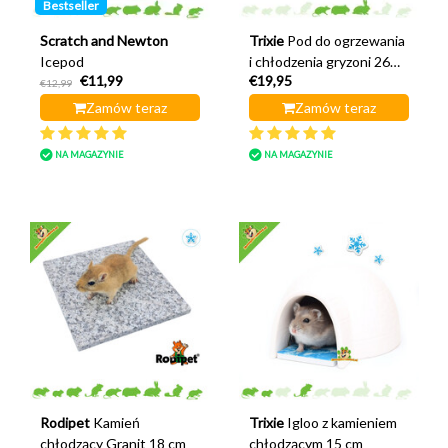
Bestseller
Scratch and Newton
Trixie
Pod do ogrzewania
Icepod
i chłodzenia gryzoni 26
€11,99
€19,95
cm
€12,99
Zamów teraz
Zamów teraz
NA MAGAZYNIE
NA MAGAZYNIE
Rodipet
Kamień
Trixie
Igloo z kamieniem
chłodzący Granit 18 cm
chłodzącym 15 cm