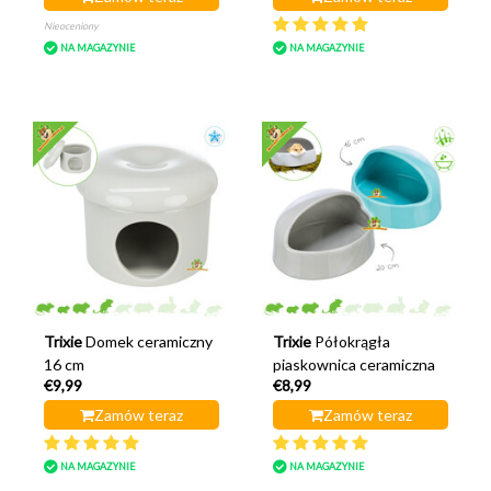
Nieoceniony
NA MAGAZYNIE
NA MAGAZYNIE
Trixie
Domek ceramiczny
Trixie
Półokrągła
16 cm
piaskownica ceramiczna
€9,99
€8,99
Zamów teraz
Zamów teraz
NA MAGAZYNIE
NA MAGAZYNIE