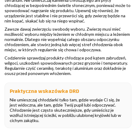
terrarium. Nie umieszczaj kamienia chłodzącego ani płyty
chłodzącej w bezpośrednim świetle słonecznym, ponieważ może to
spowodować nagrzanie się produktu. Upewnij się również, że
urządzenie jest stabilne i nie przewróci się, gdy zwierzę będzie na
nim kopać, skakać lub się na niego wspinać.
Zawsze dawaj zwierzęciu swobodę wyboru. Zwierzę musi mieć
możliwość wyboru między leżeniem w chłodnym miejscu a leżeniem
normalnie. Dlatego nie wypełniaj całego obszaru odpoczynku
chłodzeniem, ale stwórz jedną lub więcej stref chłodzenia obok
miejsc, w których regularnie się chowa i odpoczywa.
Codziennie sprawdzaj produkty chłodzące pod kątem zabrudzeń,
wilgoci, uszkodzeń spowodowanych przez gryzonie i temperatury.
Regularnie czyść ceramikę, terakotę i aluminium oraz dokładnie je
osusz przed ponownym włożeniem.
Praktyczna wskazówka DRD
Nie umieszczaj chłodziarki tylko tam, gdzie wydaje Ci się, że
jest widoczna, ale tam, gdzie Twój pupil lubi odpoczywać.
Chłodzenie jest często skuteczniejsze, gdy umieścisz je
wzdłuż istniejącej ścieżki, w pobliżu ulubionej kryjówki lub w
cichym zakątku.