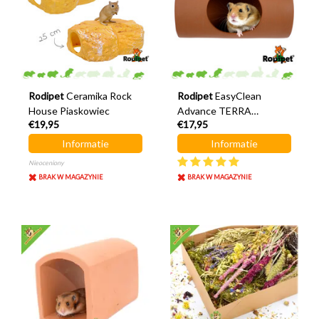
Rodipet
Ceramika Rock
Rodipet
EasyClean
House Piaskowiec
Advance TERRA
€19,95
€17,95
Ceramiczna tuba 20 cm
Informatie
Informatie
Nieoceniony
BRAK W MAGAZYNIE
BRAK W MAGAZYNIE