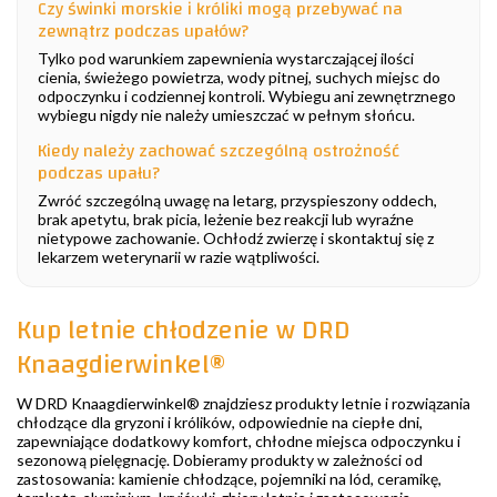
Czy świnki morskie i króliki mogą przebywać na
zewnątrz podczas upałów?
Tylko pod warunkiem zapewnienia wystarczającej ilości
cienia, świeżego powietrza, wody pitnej, suchych miejsc do
odpoczynku i codziennej kontroli. Wybiegu ani zewnętrznego
wybiegu nigdy nie należy umieszczać w pełnym słońcu.
Kiedy należy zachować szczególną ostrożność
podczas upału?
Zwróć szczególną uwagę na letarg, przyspieszony oddech,
brak apetytu, brak picia, leżenie bez reakcji lub wyraźne
nietypowe zachowanie. Ochłodź zwierzę i skontaktuj się z
lekarzem weterynarii w razie wątpliwości.
Kup letnie chłodzenie w DRD
Knaagdierwinkel®
W DRD Knaagdierwinkel® znajdziesz produkty letnie i rozwiązania
chłodzące dla gryzoni i królików, odpowiednie na ciepłe dni,
zapewniające dodatkowy komfort, chłodne miejsca odpoczynku i
sezonową pielęgnację. Dobieramy produkty w zależności od
zastosowania: kamienie chłodzące, pojemniki na lód, ceramikę,