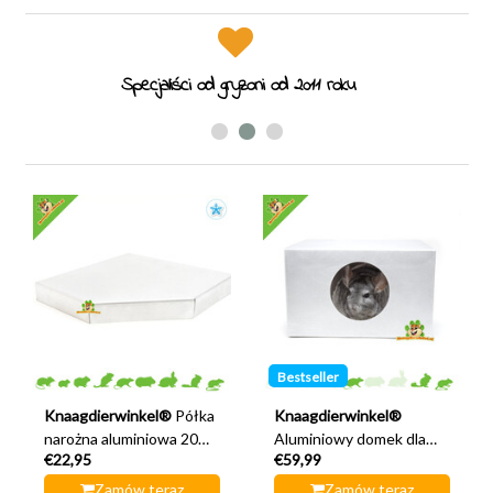
Specjaliści od gryzoni od 2011 roku
Bestseller
Knaagdierwinkel®
Półka
Knaagdierwinkel®
narożna aluminiowa 20
Aluminiowy domek dla
€22,95
€59,99
cm
szynszyli 30 cm
Zamów teraz
Zamów teraz