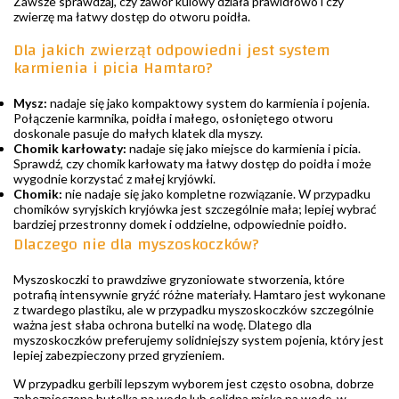
Zawsze sprawdzaj, czy zawór kulowy działa prawidłowo i czy
zwierzę ma łatwy dostęp do otworu poidła.
Dla jakich zwierząt odpowiedni jest system
karmienia i picia Hamtaro?
Mysz:
nadaje się jako kompaktowy system do karmienia i pojenia.
Połączenie karmnika, poidła i małego, osłoniętego otworu
doskonale pasuje do małych klatek dla myszy.
Chomik karłowaty:
nadaje się jako miejsce do karmienia i picia.
Sprawdź, czy chomik karłowaty ma łatwy dostęp do poidła i może
wygodnie korzystać z małej kryjówki.
Chomik:
nie nadaje się jako kompletne rozwiązanie. W przypadku
chomików syryjskich kryjówka jest szczególnie mała; lepiej wybrać
bardziej przestronny domek i oddzielne, odpowiednie poidło.
Dlaczego nie dla myszoskoczków?
Myszoskoczki to prawdziwe gryzoniowate stworzenia, które
potrafią intensywnie gryźć różne materiały. Hamtaro jest wykonane
z twardego plastiku, ale w przypadku myszoskoczków szczególnie
ważna jest słaba ochrona butelki na wodę. Dlatego dla
myszoskoczków preferujemy solidniejszy system pojenia, który jest
lepiej zabezpieczony przed gryzieniem.
W przypadku gerbili lepszym wyborem jest często osobna, dobrze
zabezpieczona butelka na wodę lub solidna miska na wodę, w