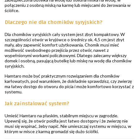
połączeniu z osobną miską na karmę lub miejscami do żerowania w
ściółce.
Dlaczego nie dla chomików syryjskich?
Dla chomików syryjskich cały system jest zbyt kompaktowy. W
szczególności otwór w kryjówce o średnicy ok. 4,5 cm jest zbyt
mały, aby zapewnić komfort użytkowania. Chomik musi mieć
możliwość swobodnego przejścia przez otwór, nawet z
wypełnionymi workami policzkowymi. Dlatego zalecamy większy
domek i osobną, pasującą butelkę lub miskę na wodę dla chomików
syryjskich.
Hamtaro może być praktycznym rozwiązaniem dla chomików
karłowatych, pod warunkiem, że dokładnie sprawdzisz, czy zwierzę
ma łatwy dostęp do otworu do picia i może komfortowo korzystać z
systemu.
Jak zainstalować system?
Umieść Hamtaro na płaskim, stabilnym miejscu w zagrodzie.
Upewnij się, że otwór poidła jest łatwo dostępny i że zwierzę nie
musi się wspinać, żeby napić. Nie umieszczaj systemu w miejscu, w
którym w misce z karmą gromadzi się dużo ściółki.