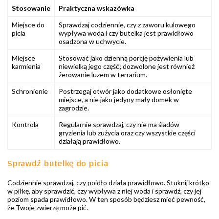
Stosowanie
Praktyczna wskazówka
Miejsce do
Sprawdzaj codziennie, czy z zaworu kulowego
picia
wypływa woda i czy butelka jest prawidłowo
osadzona w uchwycie.
Miejsce
Stosować jako dzienną porcję pożywienia lub
karmienia
niewielką jego część; dozwolone jest również
żerowanie luzem w terrarium.
Schronienie
Postrzegaj otwór jako dodatkowe osłonięte
miejsce, a nie jako jedyny mały domek w
zagrodzie.
Kontrola
Regularnie sprawdzaj, czy nie ma śladów
gryzienia lub zużycia oraz czy wszystkie części
działają prawidłowo.
Sprawdź butelkę do picia
Codziennie sprawdzaj, czy poidło działa prawidłowo. Stuknij krótko
w piłkę, aby sprawdzić, czy wypływa z niej woda i sprawdź, czy jej
poziom spada prawidłowo. W ten sposób będziesz mieć pewność,
że Twoje zwierzę może pić.