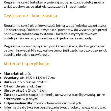
Regularnie czyść butelkę i wymieniaj wodę na czas. Butelkę można
wyjąć z uchwytu, co ułatwia czyszczenie i napełnianie.
Czyszczenie i konserwacja
Regularnie czyść plastikową część letnią wodą i miękką szczoteczką
lub ściereczką. Dokładnie wypłucz i pozostaw do wyschnięcia przed
ponownym założeniem systemu. Dokładnie wyczyść również
butelkę i dzióbek, aby usunąć resztki jedzenia i inne osady.
Regularnie sprawdzaj system pod kątem zużycia, śladów gryzienia i
ostrych krawędzi. Nie używaj systemu, jeśli części są uszkodzone lub
butelka nie działa prawidłowo.
Materiał i specyfikacje
Materiał:
plastik.
Wymiary:
ok. 15,5 × 11,5 × 17 cm.
Butelka do picia:
ok. 124 ml.
Otwór do picia:
ok. 6 mm.
Ukryty otwór:
Ø ok. 4,5 cm.
Zastosowanie:
stacja karmienia, uchwyt na butelkę z wodą i małe
schronienie w jednym.
Odpowiednie dla:
myszy i chomików karłowatych.
Informacje dotyczące bezpieczeństwa:
produkt należy oferować