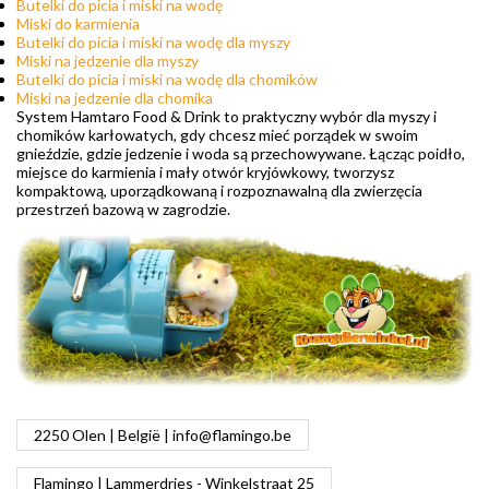
Butelki do picia i miski na wodę
Miski do karmienia
Butelki do picia i miski na wodę dla myszy
Miski na jedzenie dla myszy
Butelki do picia i miski na wodę dla chomików
Miski na jedzenie dla chomika
System Hamtaro Food & Drink to praktyczny wybór dla myszy i
chomików karłowatych, gdy chcesz mieć porządek w swoim
gnieździe, gdzie jedzenie i woda są przechowywane. Łącząc poidło,
miejsce do karmienia i mały otwór kryjówkowy, tworzysz
kompaktową, uporządkowaną i rozpoznawalną dla zwierzęcia
przestrzeń bazową w zagrodzie.
2250 Olen | België |
info@flamingo.be
Flamingo | Lammerdries - Winkelstraat 25