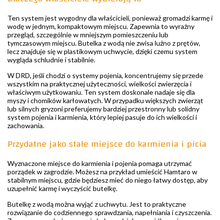
Ten system jest wygodny dla właścicieli, ponieważ gromadzi karmę i
wodę w jednym, kompaktowym miejscu. Zapewnia to wyraźny
przegląd, szczególnie w mniejszym pomieszczeniu lub
tymczasowym miejscu. Butelka z wodą nie zwisa luźno z prętów,
lecz znajduje się w plastikowym uchwycie, dzięki czemu system
wygląda schludnie i stabilnie.
W DRD, jeśli chodzi o systemy pojenia, koncentrujemy się przede
wszystkim na praktycznej użyteczności, wielkości zwierzęcia i
właściwym użytkowaniu. Ten system doskonale nadaje się dla
myszy i chomików karłowatych. W przypadku większych zwierząt
lub silnych gryzoni preferujemy bardziej przestronny lub solidny
system pojenia i karmienia, który lepiej pasuje do ich wielkości i
zachowania.
Przydatne jako stałe miejsce do karmienia i picia
Wyznaczone miejsce do karmienia i pojenia pomaga utrzymać
porządek w zagrodzie. Możesz na przykład umieścić Hamtaro w
stabilnym miejscu, gdzie będziesz mieć do niego łatwy dostęp, aby
uzupełnić karmę i wyczyścić butelkę.
Butelkę z wodą można wyjąć z uchwytu. Jest to praktyczne
rozwiązanie do codziennego sprawdzania, napełniania i czyszczenia.