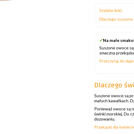
Szybkie linki:
Dlaczego suszone
✔
Na małe smakoł
Suszone owoce są 
smaczna przekąska
Przeczytaj, ile daj
Dlaczego św
Suszone owoce są prz
małych kawałkach. Dzi
Ponieważ owoce są na
świnki morskiej. Do 
dozowaniu.
Przekąski dla świnki 