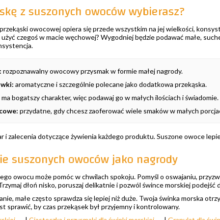
ąskę z suszonych owoców wybierasz?
zekąski owocowej opiera się przede wszystkim na jej wielkości, konsyste
 użyć czegoś w macie węchowej? Wygodniej będzie podawać małe, suche ka
onsystencja.
:
rozpoznawalny owocowy przysmak w formie małej nagrody.
wki:
aromatyczne i szczególnie polecane jako dodatkowa przekąska.
ma bogatszy charakter, więc podawaj go w małych ilościach i świadomie.
cowe:
przydatne, gdy chcesz zaoferować wiele smaków w małych porcja
r i zalecenia dotyczące żywienia każdego produktu. Suszone owoce lepiej
ie suszonych owoców jako nagrody
ego owocu może pomóc w chwilach spokoju. Pomyśl o oswajaniu, przyzw
rzymaj dłoń nisko, poruszaj delikatnie i pozwól śwince morskiej podejść d
zanie, małe często sprawdza się lepiej niż duże. Twoja świnka morska otrz
est sprawić, by czas przekąsek był przyjemny i kontrolowany.
rskiej →
|
Ciasteczka i przysmaki dla świnki morskiej →
|
Granulat dla świ