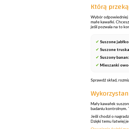
Którą przek
Wybór odpowiedniej pr
małe kawałki. Chcesz
jeśli pozwala na to k
✔
Suszone jabłko
✔
Suszone truska
✔
Suszony banan:
✔
Mieszanki owo
Sprawdź skład, rozmia
Wykorzystan
Mały kawałek suszon
badaniu kontrolnym. T
Jeśli chodzi o nagrad
Dzięki temu łatwiej j
Oswojenie świnki mo