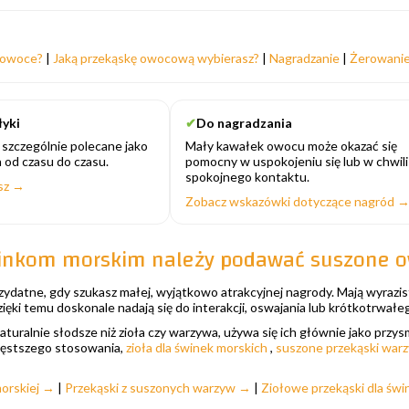
 owoce?
|
Jaką przekąskę owocową wybierasz?
|
Nagradzanie
|
Żerowani
yki
✔
Do nagradzania
szczególnie polecane jako
Mały kawałek owocu może okazać się
 od czasu do czasu.
pomocny w uspokojeniu się lub w chwili
spokojnego kontaktu.
esz →
Zobacz wskazówki dotyczące nagród 
inkom morskim należy podawać suszone 
ydatne, gdy szukasz małej, wyjątkowo atrakcyjnej nagrody. Mają wyrazis
ęki temu doskonale nadają się do interakcji, oswajania lub krótkotrwałe
turalnie słodsze niż zioła czy warzywa, używa się ich głównie jako prz
częstszego stosowania,
zioła dla świnek morskich
,
suszone przekąski war
morskiej →
|
Przekąski z suszonych warzyw →
|
Ziołowe przekąski dla świ