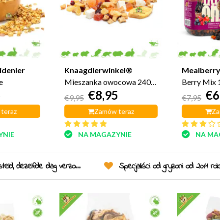
idenier
Knaagdierwinkel®
Mealberr
e
Mieszanka owocowa 240
Berry Mix
5
€8,95
€6
gramów
€9,95
€7,95
teraz
Zamów teraz
Za
YNIE
NA MAGAZYNIE
NA MA
eld, dezelfde dag verzonden!
Specjaliści od gryzoni od 2011 ro