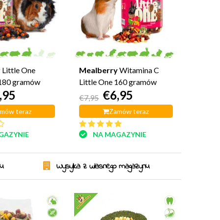
y
Little One
Mealberry
Witamina C
 180 gramów
Little One 160 gramów
,95
€6,95
€7,95
mów teraz
Zamów teraz
GAZYNIE
NA MAGAZYNIE
ku
Wysyłka z własnego magazynu