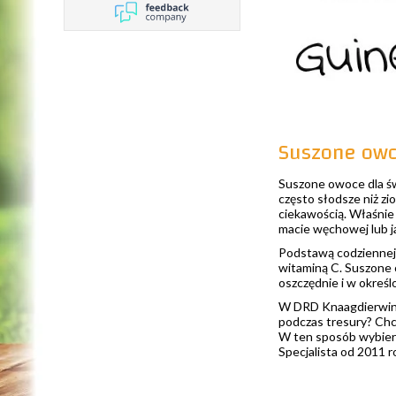
Suszone owo
Suszone owoce dla św
często słodsze niż zi
ciekawością. Właśnie
macie węchowej lub ja
Podstawą codziennej
witaminą C. Suszone 
oszczędnie i w określ
W DRD Knaagdierwink
podczas tresury? Chc
W ten sposób wybiera
Specjalista od 2011 r