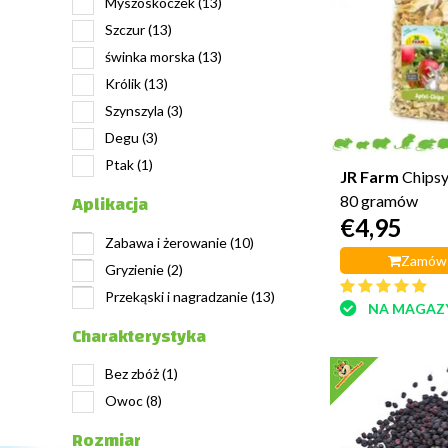
Myszoskoczek
(13)
Szczur
(13)
świnka morska
(13)
Królik
(13)
Szynszyla
(3)
Degu
(3)
Ptak
(1)
JR Farm
Chipsy
Aplikacja
80 gramów
€4,95
Zabawa i żerowanie
(10)
Zamów 
Gryzienie
(2)
Przekąski i nagradzanie
(13)
NA MAGAZ
Charakterystyka
Bez zbóż
(1)
Owoc
(8)
Rozmiar