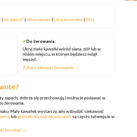
e
|
Ile dajesz?
|
Alternatywy
|
Lista kontrolna
|
FAQ
✔
Do żerowania
Ukryj małe kawałki wśród siana, ziół lub w
niskim miejscu, w którym będziesz mógł
węszyć.
→
Zobacz zabawę i żerowanie →
owoce?
ty zapach, dobrze się przechowują i można je podawać w
go żerowania.
ysmaku. Mały kawałek wystarczy, aby wzbudzić ciekawość
zywne
lub
granulki dla świnek morskich
są często łatwiejsze w
nki morskiej →