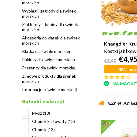
morskich
Wybiegi i zagrody dla świnek
morskich
Platformy i drabiny dla świnek
morskich
Akcesoria do klatek dla świnek
morskich
Knaagdier Kru
Kostki jabłkow
Klatka dla świnki morskiej
€4,9
Pakiety dla świnek morskich
€5,95
Prezenty dla świnki morskiej
Zamów 
Zimowe produkty dla świnek
morskich
NA MAGAZ
Informacje o śwince morskiej
Gatunki zwierząt
Voor 17 uur best
Mysz
(13)
Chomik karłowaty
(13)
Chomik
(13)