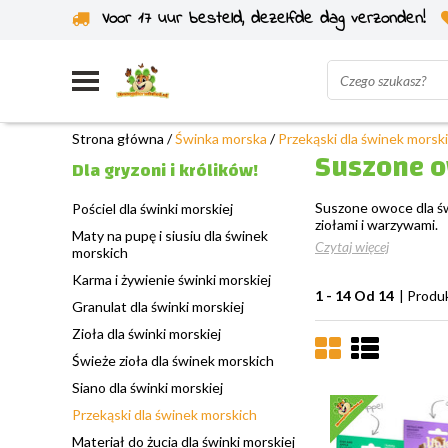
Voor 17 uur besteld, dezelfde dag verzonden!
Wysyłka z własnego magazynu
Strona główna
/
Świnka morska
/
Przekąski dla świnek morsk
Suszone o
Dla gryzoni i królików!
Suszone owoce dla św
Pościel dla świnki morskiej
ziołami i warzywami.
Maty na pupę i siusiu dla świnek
Czytaj więcej
morskich
Karma i żywienie świnki morskiej
1 - 14 Od 14
| Produ
Granulat dla świnki morskiej
Zioła dla świnki morskiej
Świeże zioła dla świnek morskich
Siano dla świnki morskiej
Przekąski dla świnek morskich
Materiał do żucia dla świnki morskiej