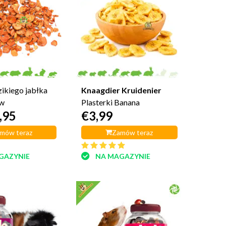
zikiego jabłka
Knaagdier Kruidenier
ów
Plasterki Banana
,95
€3,99
mów teraz
Zamów teraz
GAZYNIE
NA MAGAZYNIE