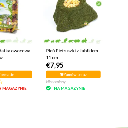
ałatka owocowa
Pień Pietruszki z Jabłkiem
ów
11 cm
€7,95
formatie
Zamów teraz
Nieoceniony
W MAGAZYNIE
NA MAGAZYNIE