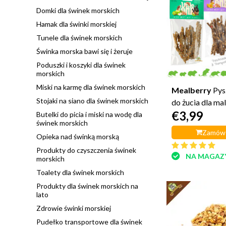
Domki dla świnek morskich
Hamak dla świnki morskiej
Tunele dla świnek morskich
Świnka morska bawi się i żeruje
Poduszki i koszyki dla świnek
morskich
Miski na karmę dla świnek morskich
Mealberry
Pys
Stojaki na siano dla świnek morskich
do żucia dla ma
€3,99
Butelki do picia i miski na wodę dla
świnek morskich
Zamów 
Opieka nad świnką morską
Produkty do czyszczenia świnek
NA MAGAZ
morskich
Toalety dla świnek morskich
Produkty dla świnek morskich na
lato
Zdrowie świnki morskiej
Pudełko transportowe dla świnek