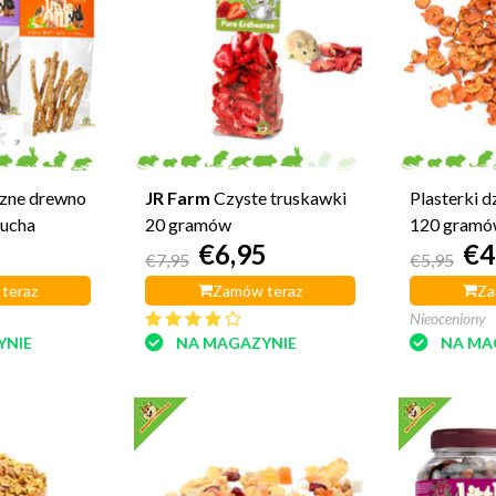
zne drewno
JR Farm
Czyste truskawki
Plasterki d
lucha
20 gramów
120 gram
€6,95
€4
€7,95
€5,95
teraz
Zamów teraz
Za
Nieoceniony
YNIE
NA MAGAZYNIE
NA MA