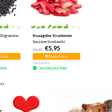
200 gramów
Knaagdier Kruidenier
Suszone truskawki
5
€5,95
€6,95
teraz
Zamów teraz
Nieoceniony
YNIE
NA MAGAZYNIE
kty