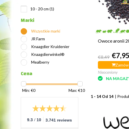
10 - 20 cm
(1)
Marki
Wszystkie marki
JR Farm
Owoce aronii 
Knaagdier Kruidenier
€7,9
Knaagdierwinkel®
€8,49
Mealberry
Zamów 
Cena
Nieoceniony
NA MAGAZ
Min: €
0
Max: €
10
1 - 14 Od 14
| Produ
/
9.3
10
3.741 reviews