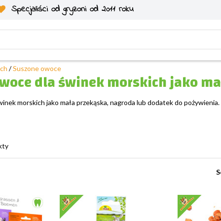
Specjaliści od gryzoni od 2011 roku
ich
/
Suszone owoce
woce dla świnek morskich jako ma
inek morskich jako mała przekąska, nagroda lub dodatek do pożywienia.
kty
S