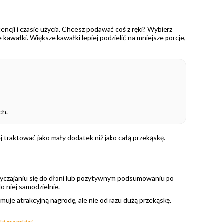
ncji i czasie użycia. Chcesz podawać coś z ręki? Wybierz
wałki. Większe kawałki lepiej podzielić na mniejsze porcje,
ch.
 traktować jako mały dodatek niż jako całą przekąskę.
yczajaniu się do dłoni lub pozytywnym podsumowaniu po
o niej samodzielnie.
ymuje atrakcyjną nagrodę, ale nie od razu dużą przekąskę.
nki morskiej →