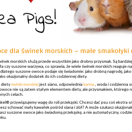
ce dla świnek morskich – małe smakołyki 
inek morskich służą przede wszystkim jako drobny przysmak. Są bardziej
oła czy suszone warzywa, co sprawia, że wiele świnek morskich reaguje na
 dlatego suszone owoce podaje się świadomie: jako drobną nagrodę, jako
ko okazjonalny dodatek do ich codziennej diety.
 diety
świnki morskiej
jest siano, odpowiednia
karma
, woda i codzienna 
owoce nie są zatem stałym elementem diety, ale przysmakiem, którego 
onych celach.
el® przywiązujemy wagę do roli przekąski. Chcesz dać psu coś ekstra 
esz schować mały kawałek pośród siana i ziół? A może szukasz okazjonal
sz suszone owoce jako świadomą przekąskę, a nie automatyczny, codzi
oku.