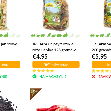
 jabłkowe
JR Farm
Chipsy z dzikiej
JR Farm
S
róży i jabłka 125 gramów
200 gram
€4,95
€5,95
teraz
Zamów teraz
In
YNIE
NA MAGAZYNIE
BRAK 