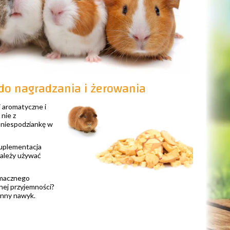
do nagradzania i żerowania
 aromatyczne i
 nie z
 niespodziankę w
suplementacja
należy używać
smacznego
nej przyjemności?
enny nawyk.