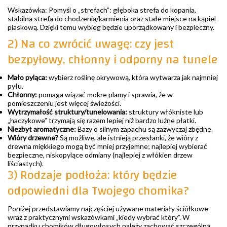
Wskazówka: Pomyśl o „strefach”: głęboka strefa do kopania,
stabilna strefa do chodzenia/karmienia oraz stałe miejsce na kąpiel
piaskową. Dzięki temu wybieg będzie uporządkowany i bezpieczny.
2) Na co zwrócić uwagę: czy jest
bezpyłowy, chłonny i odporny na tunele
Mało pyląca:
wybierz roślinę okrywową, która wytwarza jak najmniej
pyłu.
Chłonny:
pomaga wiązać mokre plamy i sprawia, że w
pomieszczeniu jest więcej świeżości.
Wytrzymałość struktury/tunelowania:
struktury włókniste lub
„haczykowe” trzymają się razem lepiej niż bardzo luźne płatki.
Niezbyt aromatyczne:
Bazy o silnym zapachu są zazwyczaj zbędne.
Wióry drzewne?
Są możliwe, ale istnieją przesłanki, że wióry z
drewna miękkiego mogą być mniej przyjemne; najlepiej wybierać
bezpieczne, niskopylące odmiany (najlepiej z włókien drzew
liściastych).
3) Rodzaje podłoża: który będzie
odpowiedni dla Twojego chomika?
Poniżej przedstawiamy najczęściej używane materiały ściółkowe
wraz z praktycznymi wskazówkami „kiedy wybrać który”. W
przypadku chomików długowłosych należy zachować szczególną