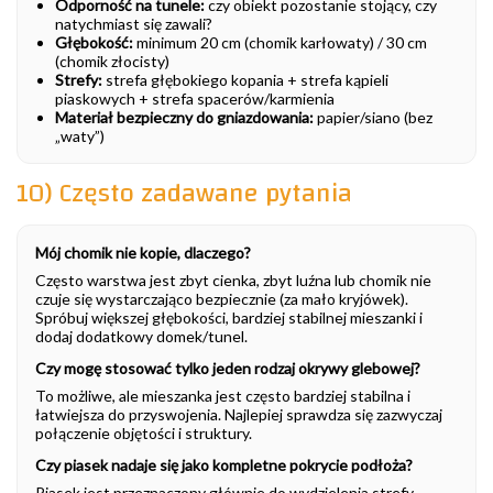
Odporność na tunele:
czy obiekt pozostanie stojący, czy
natychmiast się zawali?
Głębokość:
minimum 20 cm (chomik karłowaty) / 30 cm
(chomik złocisty)
Strefy:
strefa głębokiego kopania + strefa kąpieli
piaskowych + strefa spacerów/karmienia
Materiał bezpieczny do gniazdowania:
papier/siano (bez
„waty”)
10) Często zadawane pytania
Mój chomik nie kopie, dlaczego?
Często warstwa jest zbyt cienka, zbyt luźna lub chomik nie
czuje się wystarczająco bezpiecznie (za mało kryjówek).
Spróbuj większej głębokości, bardziej stabilnej mieszanki i
dodaj dodatkowy domek/tunel.
Czy mogę stosować tylko jeden rodzaj okrywy glebowej?
To możliwe, ale mieszanka jest często bardziej stabilna i
łatwiejsza do przyswojenia. Najlepiej sprawdza się zazwyczaj
połączenie objętości i struktury.
Czy piasek nadaje się jako kompletne pokrycie podłoża?
Piasek jest przeznaczony głównie do wydzielenia strefy