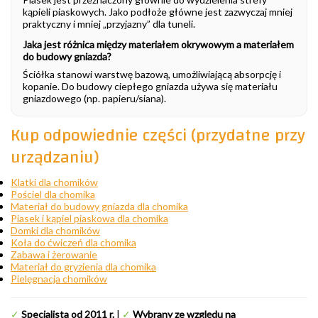
kąpieli piaskowych. Jako podłoże główne jest zazwyczaj mniej
praktyczny i mniej „przyjazny” dla tuneli.
Jaka jest różnica między materiałem okrywowym a materiałem
do budowy gniazda?
Ściółka stanowi warstwę bazową, umożliwiającą absorpcję i
kopanie. Do budowy ciepłego gniazda używa się materiału
gniazdowego (np. papieru/siana).
Kup odpowiednie części (przydatne przy
urządzaniu)
Klatki dla chomików
Pościel dla chomika
Materiał do budowy gniazda dla chomika
Piasek i kąpiel piaskowa dla chomika
Domki dla chomików
Koła do ćwiczeń dla chomika
Zabawa i żerowanie
Materiał do gryzienia dla chomika
Pielęgnacja chomików
✓
Specjalista od 2011 r.
|
✓
Wybrany ze względu na