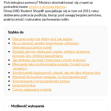
Potrzebujesz pomocy? Możesz skontaktować się z nami za
pośrednictwem
strony z obsługą klienta
.
Firma DRD Rodent Shop® specjalizuje się w tym od 2011 roku:
dobieramy pokrycia podłoża, biorąc pod uwagę bezpieczeństwo,
praktyczność i naturalne zachowania roślin.
Szybko do
Dlaczego pokrycie gleby jest tak ważne
Na co zwrócić uwagę: bezpyłowe, chłonne i
nieprzepuszczające tuneli
Rodzaje okrywy glebowej: papier, włókno drzewne,
konopie, len, włókno bawełniane
Jak głęboko zasypać? (warstwa i strefy wykopu)
Mieszanie jako profesjonalna porada: 3 praktyczne
„przepisy”
Strefa kąpieli piaskowych: piasek, ale nie jako główne dno
Materiał do budowy gniazda: co jest bezpieczne?
Konserwacja i czyszczenie bez stresu
Lista kontrolna
Często zadawane pytania
✓
Możliwość wykopania