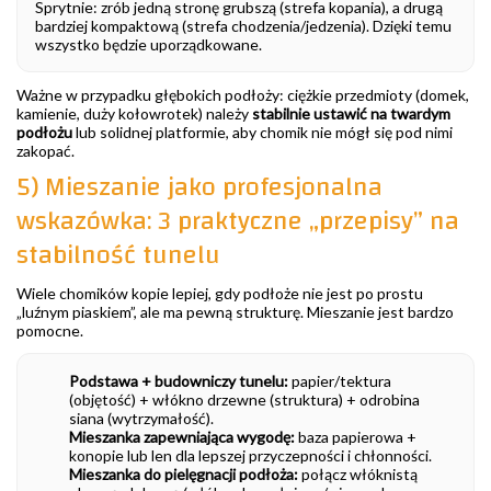
Sprytnie: zrób jedną stronę grubszą (strefa kopania), a drugą
bardziej kompaktową (strefa chodzenia/jedzenia). Dzięki temu
wszystko będzie uporządkowane.
Ważne w przypadku głębokich podłoży: ciężkie przedmioty (domek,
kamienie, duży kołowrotek) należy
stabilnie ustawić na twardym
podłożu
lub solidnej platformie, aby chomik nie mógł się pod nimi
zakopać.
5) Mieszanie jako profesjonalna
wskazówka: 3 praktyczne „przepisy” na
stabilność tunelu
Wiele chomików kopie lepiej, gdy podłoże nie jest po prostu
„luźnym piaskiem”, ale ma pewną strukturę. Mieszanie jest bardzo
pomocne.
Podstawa + budowniczy tunelu:
papier/tektura
(objętość) + włókno drzewne (struktura) + odrobina
siana (wytrzymałość).
Mieszanka zapewniająca wygodę:
baza papierowa +
konopie lub len dla lepszej przyczepności i chłonności.
Mieszanka do pielęgnacji podłoża:
połącz włóknistą