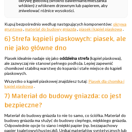
okrywę glebową (włókno bawełniane/mieszanka
włókien) z włóknem drzewnym lub papierem, aby
zniwelować różnice wysokości.
Kupuj bezpośrednio według następujących komponentów:
okrywa
gruntowa
,
materiał do budowy gniazda
,
piasek i kąpiel piaskowa
.
6) Strefa kąpieli piaskowych: piasek, ale
nie jako główne dno
Piasek idealnie nadaje się jako
oddzielna strefa
(kąpiel piaskowa),
ale zazwyczaj nie stanowi pełnego podłoża. Lepiej zapewnić
chomikowi stabilną warstwę do kopania i stałe miejsce do kąpieli
piaskowych.
Wszystko o kąpieli piaskowej znajdziesz tutaj:
Piasek dla chomika i
kąpiel piaskowa
.
7) Materiał do budowy gniazda: co jest
bezpieczne?
Materiał do budowy gniazda to nie to samo, co ściółka. Materiał do
budowy gniazda ma służyć do budowy ciepłego, miękkiego gniazda.
Odpowiednie opcje to siano i miękki papier (np. bezzapachowy
papier toaletowy/chusteczki). Unikaj materiałów syntetycznych lub