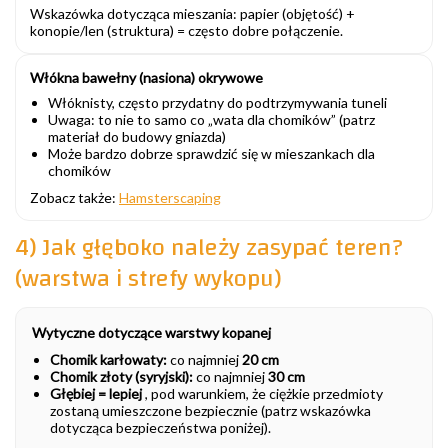
Wskazówka dotycząca mieszania: papier (objętość) +
konopie/len (struktura) = często dobre połączenie.
Włókna bawełny (nasiona) okrywowe
Włóknisty, często przydatny do podtrzymywania tuneli
Uwaga: to nie to samo co „wata dla chomików” (patrz
materiał do budowy gniazda)
Może bardzo dobrze sprawdzić się w mieszankach dla
chomików
Zobacz także:
Hamsterscaping
4) Jak głęboko należy zasypać teren?
(warstwa i strefy wykopu)
Wytyczne dotyczące warstwy kopanej
Chomik karłowaty:
co najmniej
20 cm
Chomik złoty (syryjski):
co najmniej
30 cm
Głębiej = lepiej
, pod warunkiem, że ciężkie przedmioty
zostaną umieszczone bezpiecznie (patrz wskazówka
dotycząca bezpieczeństwa poniżej).