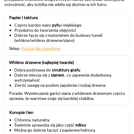
ostrożność, aby ściółka nie wbiła się zbytnio w ich futro.
Papier i tektura
Często bardzo mało
pyłu
i miękkiego
Przydatny do tworzenia objętości
Dobrze łączy się z materiałem do budowy tuneli
(włókno/włókno drzewne/siano)
Sklep:
Pościel dla chomików
Włókno drzewne (najlepiej twarde)
Dobra podstawa do
struktury grafu
Dobrze miesza się z
sianem
, co zapewnia dodatkową
wytrzymałość
Zwróć uwagę na poziom zapylenia i rodzaj drewna
Porada: Wymieszanie garści siana z włóknem drzewnym często
sprawia, że warstwa staje się bardziej stabilna.
Konopie i len
Chłonny, naturalny
Świetnie sprawdza się jako część
miksu
Można go dobrze łączyć z papierem/tekturą