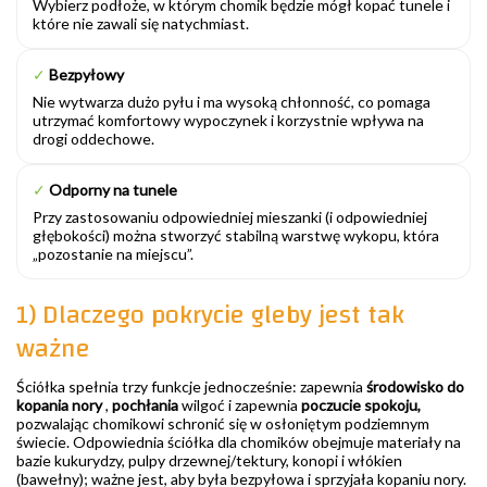
Wybierz podłoże, w którym chomik będzie mógł kopać tunele i
które nie zawali się natychmiast.
✓
Bezpyłowy
Nie wytwarza dużo pyłu i ma wysoką chłonność, co pomaga
utrzymać komfortowy wypoczynek i korzystnie wpływa na
drogi oddechowe.
✓
Odporny na tunele
Przy zastosowaniu odpowiedniej mieszanki (i odpowiedniej
głębokości) można stworzyć stabilną warstwę wykopu, która
„pozostanie na miejscu”.
1) Dlaczego pokrycie gleby jest tak
ważne
Ściółka spełnia trzy funkcje jednocześnie: zapewnia
środowisko do
kopania nory
,
pochłania
wilgoć i zapewnia
poczucie spokoju,
pozwalając chomikowi schronić się w osłoniętym podziemnym
świecie. Odpowiednia ściółka dla chomików obejmuje materiały na
bazie kukurydzy, pulpy drzewnej/tektury, konopi i włókien
(bawełny); ważne jest, aby była bezpyłowa i sprzyjała kopaniu nory.