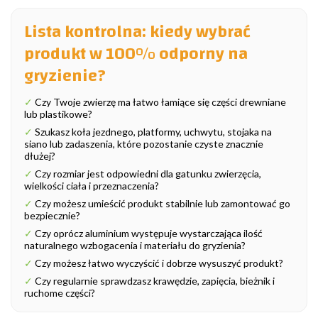
Lista kontrolna: kiedy wybrać
produkt w 100% odporny na
gryzienie?
✓
Czy Twoje zwierzę ma łatwo łamiące się części drewniane
lub plastikowe?
✓
Szukasz koła jezdnego, platformy, uchwytu, stojaka na
siano lub zadaszenia, które pozostanie czyste znacznie
dłużej?
✓
Czy rozmiar jest odpowiedni dla gatunku zwierzęcia,
wielkości ciała i przeznaczenia?
✓
Czy możesz umieścić produkt stabilnie lub zamontować go
bezpiecznie?
✓
Czy oprócz aluminium występuje wystarczająca ilość
naturalnego wzbogacenia i materiału do gryzienia?
✓
Czy możesz łatwo wyczyścić i dobrze wysuszyć produkt?
✓
Czy regularnie sprawdzasz krawędzie, zapięcia, bieżnik i
ruchome części?