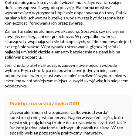
Koło do biegania lub dysk do ćwiczeń muszą być wystarczająco
duże, aby zapewnić wygodną pozycję. Platforma musi być
wystarczająco wytrzymała i logicznie dopasowana do trasy. Pałąk
na siano lub uchwyt na butelkę z wodą muszą być dostępne bez
konieczności forsowania ich przez zwierzę.
Zamontuj solidnie aluminiowe akcesoria. Sprawdź, czy nic się nie
chwieje, nie ślizga ani nie grzechocze. W przypadku zwierząt
skaczących, wspinających się lub kopiących, solidne mocowanie jest
szczególnie ważne. W przypadku stosowania głębokiej ściółki,
najlepiej umieścić ciężkie elementy bezpiecznie na ziemi lub na
solidnym podparciu.
Jeśli chodzi o płyty chłodzące, zapewnij zwierzęciu swobodę
wyboru. Płyta chłodząca nie powinna być jedynym miejscem
odpoczynku; zwierzę musi zawsze mieć możliwość wyboru między
leżeniem w chłodniejszym miejscu a zwykłą kryjówką lub miejscem
odpoczynku.
Praktyczna wskazówka DRD
Używaj aluminium strategicznie. Całkowicie „twarda”
konstrukcja nie jest konieczna. Najpierw wymień części, które
często się psują lub są trudne do utrzymania w czystości, takie
jak koło jezdne, platforma, uchwyt lub paśnik na siano. W ten
sposób wybieg pozostanie praktyczny i naturalny.