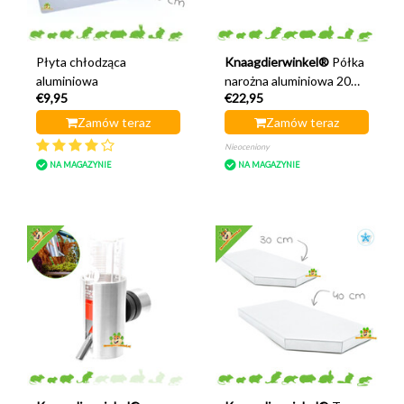
Płyta chłodząca
Knaagdierwinkel®
Półka
aluminiowa
narożna aluminiowa 20
€9,95
€22,95
cm
Zamów teraz
Zamów teraz
Nieoceniony
NA MAGAZYNIE
NA MAGAZYNIE