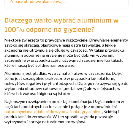
Zobacz obudowę aluminiową →
Dlaczego warto wybrać aluminium w
100% odporne na gryzienie?
Niektóre zwierzęta to prawdziwe niszczyciele. Drewniane elementy
szybko się skracają, plastikowe mają ostre krawędzie, a lekkie
akcesoria nie utrzymują się długo w czystości. W takim przypadku
aluminium odporne na gryzienie może być dobrym wyborem,
szczególnie w przypadku części używanych codziennie lub takich,
które muszą być solidnie zamocowane.
Aluminium jest gładkie, wytrzymałe i łatwe w czyszczeniu. Dzięki
temu jest szczególnie praktyczne w przypadku kół, platform,
uchwytów, regałów i płyt chłodzących. Dlatego nie używa się go do
wykonania obudowy całkowicie „metalowej”, ale w miejscach, w
których trwałość i higiena są istotne.
Najlepszym rozwiązaniem pozostaje kombinacja. Użyj aluminium w
częściach podatnych na łuszczenie i połącz je z odpowiednimi,
naturalnymi materiałami do wyposażenia
,
gryzieniem
, ściółką i
produktami do żerowania. W ten sposób zagroda pozostaje
wytrzymała i sprzyja naturalnemu rozwojowi.