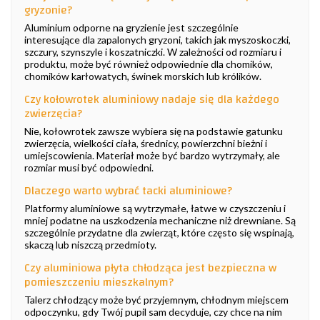
gryzonie?
Aluminium odporne na gryzienie jest szczególnie
interesujące dla zapalonych gryzoni, takich jak myszoskoczki,
szczury, szynszyle i koszatniczki. W zależności od rozmiaru i
produktu, może być również odpowiednie dla chomików,
chomików karłowatych, świnek morskich lub królików.
Czy kołowrotek aluminiowy nadaje się dla każdego
zwierzęcia?
Nie, kołowrotek zawsze wybiera się na podstawie gatunku
zwierzęcia, wielkości ciała, średnicy, powierzchni bieżni i
umiejscowienia. Materiał może być bardzo wytrzymały, ale
rozmiar musi być odpowiedni.
Dlaczego warto wybrać tacki aluminiowe?
Platformy aluminiowe są wytrzymałe, łatwe w czyszczeniu i
mniej podatne na uszkodzenia mechaniczne niż drewniane. Są
szczególnie przydatne dla zwierząt, które często się wspinają,
skaczą lub niszczą przedmioty.
Czy aluminiowa płyta chłodząca jest bezpieczna w
pomieszczeniu mieszkalnym?
Talerz chłodzący może być przyjemnym, chłodnym miejscem
odpoczynku, gdy Twój pupil sam decyduje, czy chce na nim