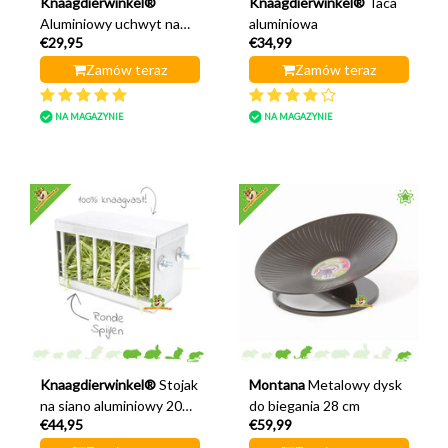
Knaagdierwinkel®
Knaagdierwinkel®
Taca
Aluminiowy uchwyt na
aluminiowa
€29,95
€34,99
butelkę z napojem
Zamów teraz
Zamów teraz
NA MAGAZYNIE
NA MAGAZYNIE
Knaagdierwinkel®
Stojak
Montana
Metalowy dysk
na siano aluminiowy 20
do biegania 28 cm
€44,95
€59,99
cm