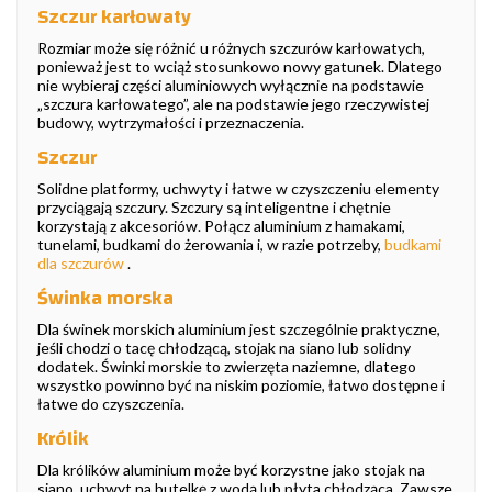
Szczur karłowaty
Rozmiar może się różnić u różnych szczurów karłowatych,
ponieważ jest to wciąż stosunkowo nowy gatunek. Dlatego
nie wybieraj części aluminiowych wyłącznie na podstawie
„szczura karłowatego”, ale na podstawie jego rzeczywistej
budowy, wytrzymałości i przeznaczenia.
Szczur
Solidne platformy, uchwyty i łatwe w czyszczeniu elementy
przyciągają szczury. Szczury są inteligentne i chętnie
korzystają z akcesoriów. Połącz aluminium z hamakami,
tunelami, budkami do żerowania i, w razie potrzeby,
budkami
dla szczurów
.
Świnka morska
Dla świnek morskich aluminium jest szczególnie praktyczne,
jeśli chodzi o tacę chłodzącą, stojak na siano lub solidny
dodatek. Świnki morskie to zwierzęta naziemne, dlatego
wszystko powinno być na niskim poziomie, łatwo dostępne i
łatwe do czyszczenia.
Królik
Dla królików aluminium może być korzystne jako stojak na
siano, uchwyt na butelkę z wodą lub płyta chłodząca. Zawsze