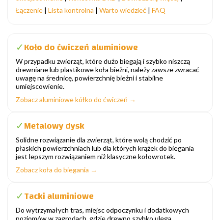
Łączenie
|
Lista kontrolna
|
Warto wiedzieć
|
FAQ
Koło do ćwiczeń aluminiowe
✓
W przypadku zwierząt, które dużo biegają i szybko niszczą
drewniane lub plastikowe koła bieżni, należy zawsze zwracać
uwagę na średnicę, powierzchnię bieżni i stabilne
umiejscowienie.
Zobacz aluminiowe kółko do ćwiczeń →
Metalowy dysk
✓
Solidne rozwiązanie dla zwierząt, które wolą chodzić po
płaskich powierzchniach lub dla których krążek do biegania
jest lepszym rozwiązaniem niż klasyczne kołowrotek.
Zobacz koła do biegania →
Tacki aluminiowe
✓
Do wytrzymałych tras, miejsc odpoczynku i dodatkowych
poziomów w zagrodach, gdzie drewno szybko ulega