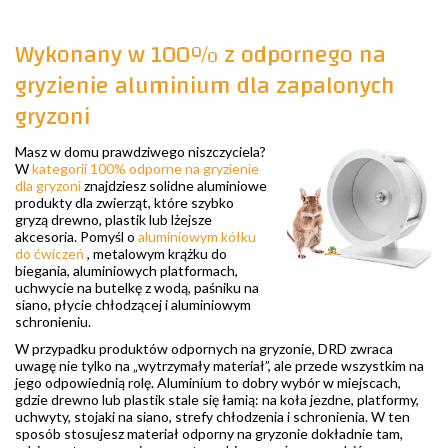
Wykonany w 100% z odpornego na
gryzienie aluminium dla zapalonych
gryzoni
Masz w domu prawdziwego niszczyciela?
W
kategorii 100% odporne na gryzienie
dla gryzoni
znajdziesz solidne aluminiowe
produkty dla zwierząt, które szybko
gryzą drewno, plastik lub lżejsze
akcesoria. Pomyśl o
aluminiowym kółku
do ćwiczeń
, metalowym krążku do
biegania, aluminiowych platformach,
uchwycie na butelkę z wodą, paśniku na
siano, płycie chłodzącej i aluminiowym
schronieniu.
W przypadku produktów odpornych na gryzonie, DRD zwraca
uwagę nie tylko na „wytrzymały materiał”, ale przede wszystkim na
jego odpowiednią rolę. Aluminium to dobry wybór w miejscach,
gdzie drewno lub plastik stale się łamią: na koła jezdne, platformy,
uchwyty, stojaki na siano, strefy chłodzenia i schronienia. W ten
sposób stosujesz materiał odporny na gryzonie dokładnie tam,