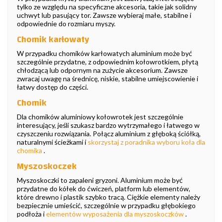
tylko ze względu na specyficzne akcesoria, takie jak solidny
uchwyt lub pasujący tor. Zawsze wybieraj małe, stabilne i
odpowiednie do rozmiaru myszy.
Chomik karłowaty
W przypadku chomików karłowatych aluminium może być
szczególnie przydatne, z odpowiednim kołowrotkiem, płytą
chłodzącą lub odpornym na zużycie akcesorium. Zawsze
zwracaj uwagę na średnicę, niskie, stabilne umiejscowienie i
łatwy dostęp do części.
Chomik
Dla chomików aluminiowy kołowrotek jest szczególnie
interesujący, jeśli szukasz bardzo wytrzymałego i łatwego w
czyszczeniu rozwiązania. Połącz aluminium z głęboką ściółką,
naturalnymi ścieżkami i
skorzystaj z poradnika wyboru koła dla
chomika
.
Myszoskoczek
Myszoskoczki to zapaleni gryzoni. Aluminium może być
przydatne do kółek do ćwiczeń, platform lub elementów,
które drewno i plastik szybko tracą. Ciężkie elementy należy
bezpiecznie umieścić, szczególnie w przypadku głębokiego
podłoża i
elementów wyposażenia dla myszoskoczków
.