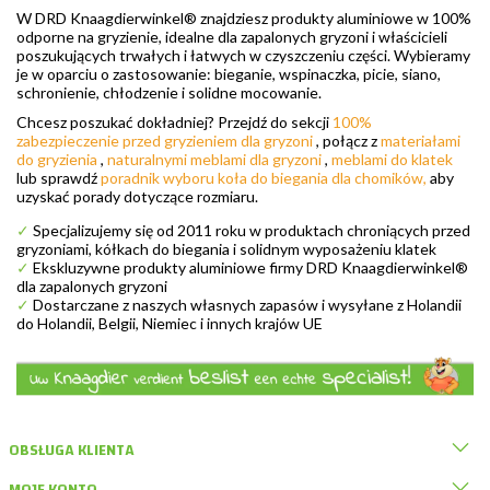
W DRD Knaagdierwinkel® znajdziesz produkty aluminiowe w 100%
odporne na gryzienie, idealne dla zapalonych gryzoni i właścicieli
poszukujących trwałych i łatwych w czyszczeniu części. Wybieramy
je w oparciu o zastosowanie: bieganie, wspinaczka, picie, siano,
schronienie, chłodzenie i solidne mocowanie.
Chcesz poszukać dokładniej? Przejdź do sekcji
100%
zabezpieczenie przed gryzieniem dla gryzoni
, połącz z
materiałami
do gryzienia
,
naturalnymi meblami dla gryzoni
,
meblami do klatek
lub sprawdź
poradnik wyboru koła do biegania dla chomików,
aby
uzyskać porady dotyczące rozmiaru.
✓
Specjalizujemy się od 2011 roku w produktach chroniących przed
gryzoniami, kółkach do biegania i solidnym wyposażeniu klatek
✓
Ekskluzywne produkty aluminiowe firmy DRD Knaagdierwinkel®
dla zapalonych gryzoni
✓
Dostarczane z naszych własnych zapasów i wysyłane z Holandii
do Holandii, Belgii, Niemiec i innych krajów UE
OBSŁUGA KLIENTA
MOJE KONTO