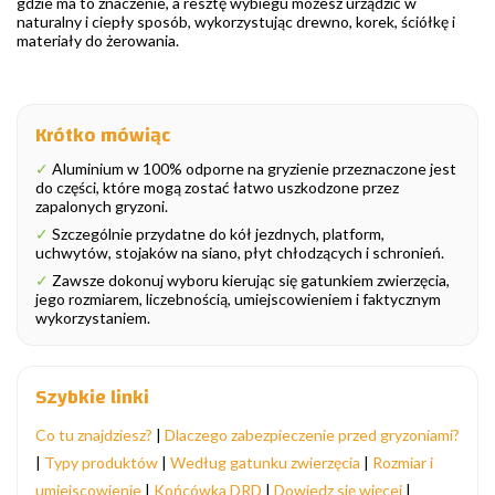
gdzie ma to znaczenie, a resztę wybiegu możesz urządzić w
naturalny i ciepły sposób, wykorzystując drewno, korek, ściółkę i
materiały do żerowania.
Krótko mówiąc
✓
Aluminium w 100% odporne na gryzienie przeznaczone jest
do części, które mogą zostać łatwo uszkodzone przez
zapalonych gryzoni.
✓
Szczególnie przydatne do kół jezdnych, platform,
uchwytów, stojaków na siano, płyt chłodzących i schronień.
✓
Zawsze dokonuj wyboru kierując się gatunkiem zwierzęcia,
jego rozmiarem, liczebnością, umiejscowieniem i faktycznym
wykorzystaniem.
Szybkie linki
Co tu znajdziesz?
|
Dlaczego zabezpieczenie przed gryzoniami?
|
Typy produktów
|
Według gatunku zwierzęcia
|
Rozmiar i
umiejscowienie
|
Końcówka DRD
|
Dowiedz się więcej
|