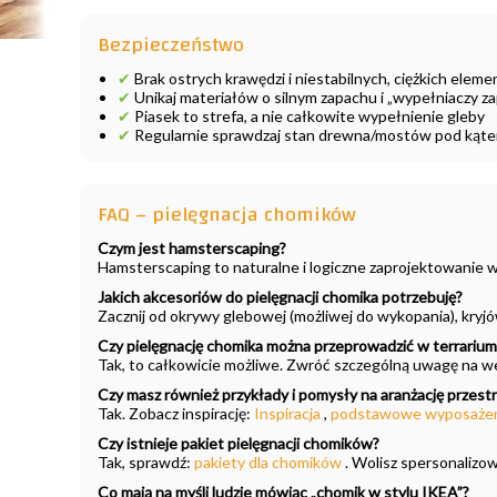
Bezpieczeństwo
✔
Brak ostrych krawędzi i niestabilnych, ciężkich ele
✔
Unikaj materiałów o silnym zapachu i „wypełniaczy 
✔
Piasek to strefa, a nie całkowite wypełnienie gleby
✔
Regularnie sprawdzaj stan drewna/mostów pod kątem
FAQ – pielęgnacja chomików
Czym jest hamsterscaping?
Hamsterscaping to naturalne i logiczne zaprojektowanie w
Jakich akcesoriów do pielęgnacji chomika potrzebuję?
Zacznij od okrywy glebowej (możliwej do wykopania), kryjów
Czy pielęgnację chomika można przeprowadzić w terrarium
Tak, to całkowicie możliwe. Zwróć szczególną uwagę na wen
Czy masz również przykłady i pomysły na aranżację przest
Tak. Zobacz inspirację:
Inspiracja
,
podstawowe wyposażen
Czy istnieje pakiet pielęgnacji chomików?
Tak, sprawdź:
pakiety dla chomików
. Wolisz spersonalizo
Co mają na myśli ludzie mówiąc „chomik w stylu IKEA”?