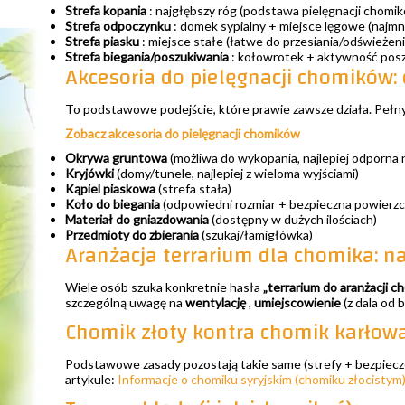
Strefa kopania
: najgłębszy róg (podstawa pielęgnacji chomik
Strefa odpoczynku
: domek sypialny + miejsce lęgowe (najmni
Strefa piasku
: miejsce stałe (łatwe do przesiania/odświeżeni
Strefa biegania/poszukiwania
: kołowrotek + aktywność posz
Akcesoria do pielęgnacji chomików:
To podstawowe podejście, które prawie zawsze działa. Pełny
Zobacz akcesoria do pielęgnacji chomików
Okrywa gruntowa
(możliwa do wykopania, najlepiej odporna n
Kryjówki
(domy/tunele, najlepiej z wieloma wyjściami)
Kąpiel piaskowa
(strefa stała)
Koło do biegania
(odpowiedni rozmiar + bezpieczna powierzc
Materiał do gniazdowania
(dostępny w dużych ilościach)
Przedmioty do zbierania
(szukaj/łamigłówka)
Aranżacja terrarium dla chomika: n
Wiele osób szuka konkretnie hasła
„terrarium do aranżacji c
szczególną uwagę na
wentylację
,
umiejscowienie
(z dala od 
Chomik złoty kontra chomik karłowa
Podstawowe zasady pozostają takie same (strefy + bezpiecz
artykule:
Informacje o chomiku syryjskim (chomiku złocistym