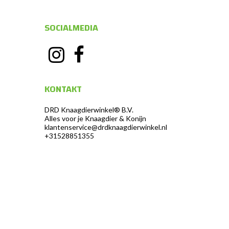
SOCIALMEDIA
KONTAKT
DRD Knaagdierwinkel® B.V.
Alles voor je Knaagdier & Konijn
klantenservice@drdknaagdierwinkel.nl
+31528851355