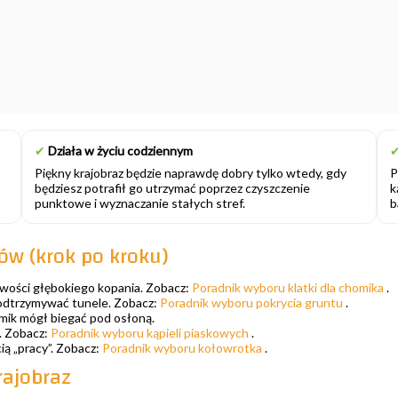
✔
Działa w życiu codziennym
Piękny krajobraz będzie naprawdę dobry tylko wtedy, gdy
P
będziesz potrafił go utrzymać poprzez czyszczenie
k
punktowe i wyznaczanie stałych stref.
b
ów (krok po kroku)
iwości głębokiego kopania. Zobacz:
Poradnik wyboru klatki dla chomika
.
podtrzymywać tunele. Zobacz:
Poradnik wyboru pokrycia gruntu
.
mik mógł biegać pod osłoną.
i. Zobacz:
Poradnik wyboru kąpieli piaskowych
.
ią „pracy”. Zobacz:
Poradnik wyboru kołowrotka
.
rajobraz