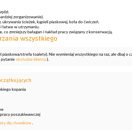
ędzi.
bardziej zorganizowanie).
 ukrywania ścieżek, kąpieli piaskowej, koła do ćwiczeń.
e i łatwe w utrzymaniu.
, co zmniejszy bałagan i nakład pracy związany z konserwacją.
rzania wszystkiego
el piaskowa/strefa toalety). Nie wymieniaj wszystkiego na raz, ale dbaj o
j pytanie
obsłudze klienta
).
oczątkujących
okiego kopania
ne
 pracy poszukiwawczej
ety dla chomików
.