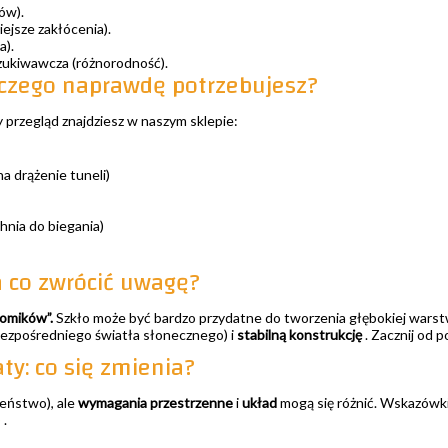
ów).
ejsze zakłócenia).
a).
ukiwawcza (różnorodność).
 czego naprawdę potrzebujesz?
 przegląd znajdziesz w naszym sklepie:
a drążenie tuneli)
hnia do biegania)
a co zwrócić uwagę?
homików”.
Szkło może być bardzo przydatne do tworzenia głębokiej warstw
bezpośredniego światła słonecznego) i
stabilną konstrukcję
. Zacznij od
ty: co się zmienia?
eństwo), ale
wymagania przestrzenne
i
układ
mogą się różnić. Wskazówk
)
.