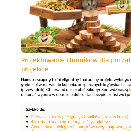
Projektowanie chomików dla począt
projekcie
Hamsterscaping to inteligentny i naturalny projekt wybiegu d
głębokiej warstwie do kopania, bezpiecznych kryjówkach, sta
(przewodnik). Chcesz od razu zrobić zakupy? Sprawdź naszą
k
dokonać wyboru w oparciu o dobrostan, bezpieczeństwo i p
Szybko do:
Pierwsze kroki w pielęgnacji chomików (krok po kroku)
4 strefy, których potrzebuje każdy krajobraz
Akcesoria do pielęgnacji chomików: czego naprawdę po