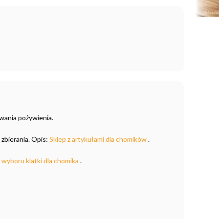
iwania pożywienia.
 zbierania. Opis:
Sklep z artykułami dla chomików
.
 wyboru klatki dla chomika
.