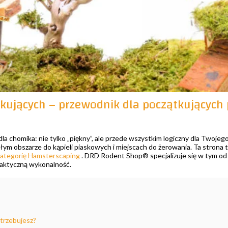
kujących – przewodnik dla początkujących
la chomika: nie tylko „piękny”, ale przede wszystkim logiczny dla Twojeg
łym obszarze do kąpieli piaskowych i miejscach do żerowania. Ta strona 
ategorię Hamsterscaping
. DRD Rodent Shop® specjalizuje się w tym od
raktyczną wykonalność.
trzebujesz?