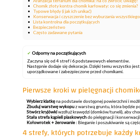
Aranżacja terrarium dla chomika: na co zwrócić uwagę?
Chomik złoty kontra chomik karłowaty: co się zmienia?
Typowe błędy (i jak ich unikać)
Konserwacja i czyszczenie bez wyburzania wszystkiego
Lista kontrolna dla początkujących
Bezpieczeństwo
Często zadawane pytania
✔
Odporny na początkujących
Zaczyna się od 4 stref i 6 podstawowych elementów.
Następnie dodaje się dekoracje. Dzięki temu wszystko jest
uporządkowane i zabezpieczone przed chomikami.
Pierwsze kroki w pielęgnacji chomik
Wybierz klatkę
na podstawie dostępnej powierzchni i możl
Zbuduj warstwę wykopu
z warstwą gruntu, która będzie 
Stwórz kryjówki
wzdłuż krawędzi (domków/tuneli), aby cho
Stała strefa kąpieli piaskowych
do pielęgnacji i konserwacj
Kołowrotek + żerowanie
: Bieganie i poszukiwanie są częśc
4 strefy, których potrzebuje każdy k