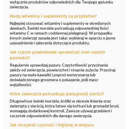
wyłącznie produktów odpowiednich dla Twojego gatunku
zwierzęcia.
Kiedy witaminy i suplementy są przydatne?
Najlepiej stosować witaminy i suplementy w określonych
dawkach. Świnki morskie potrzebują odpowiedniej ilości
witaminy C w ramach codziennej pielęgnacji. W przypadku
innych zwierząt zasada jest taka: wybieraj w oparciu o jasne
uzasadnienie i zalecenia dotyczące produktu.
Jak często powinienem sprawdzać stan swoich
paznokci?
Regularnie sprawdzaj pazury. Częstotliwość przycinania
zależy od zwierzęcia, powierzchni i stopnia zużycia. Przycinaj
pazury na małe kawałki i poproś weterynarza lub
doświadczonego groomera o pokazanie, jeśli masz
wątpliwości.
Które zwierzęta potrzebują pielęgnacji sierści?
Długowłose świnki morskie, króliki w okresie linienia oraz
zwierzęta z sierścią, która łatwo się kołtuni lub gromadzi brud,
wymagają dodatkowej kontroli. Zawsze używaj grzebieni i
szczotek odpowiednich dla danego zwierzęcia.
Jak utrzymać czystość i higienę w miejscu