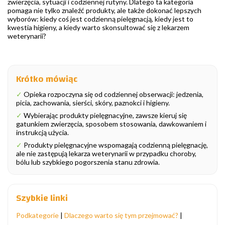
zwierzęcia, sytuacji i codziennej rutyny. Dlatego ta kategoria
pomaga nie tylko znaleźć produkty, ale także dokonać lepszych
wyborów: kiedy coś jest codzienną pielęgnacją, kiedy jest to
kwestia higieny, a kiedy warto skonsultować się z lekarzem
weterynarii?
Krótko mówiąc
✓
Opieka rozpoczyna się od codziennej obserwacji: jedzenia,
picia, zachowania, sierści, skóry, paznokci i higieny.
✓
Wybierając produkty pielęgnacyjne, zawsze kieruj się
gatunkiem zwierzęcia, sposobem stosowania, dawkowaniem i
instrukcją użycia.
✓
Produkty pielęgnacyjne wspomagają codzienną pielęgnację,
ale nie zastępują lekarza weterynarii w przypadku choroby,
bólu lub szybkiego pogorszenia stanu zdrowia.
Szybkie linki
Podkategorie
|
Dlaczego warto się tym przejmować?
|