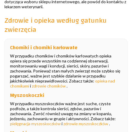
dotycząca wyboru sklepu internetowego, ale powód do kontaktu z
lekarzem weterynarii.
Zdrowie i opieka według gatunku
zwierzęcia
Chomiki i chomiki karłowate
W przypadku chomików i chomików karłowatych opieka
opiera się przede wszystkim na codziennej obserwacji,
monitorowaniu wagi i kondycji, sierści, skóry, pazurów i
zachowania. Ponieważ stan małych zwierząt może szybko się
pogarszać, ważne jest szybkie działanie w przypadku
jakichkolwiek nieprawidłowości. Zobacz także:
opieka nad
chomikami
i
zdrowie chomików
.
Myszoskoczki
W przypadku myszoskoczków ważne jest suche, czyste
podłoże, a także kontrola sierści, zębów, pazurów i
zachowania. Zwróć również uwagę na zmiany w kopaniu,
jedzeniu, zachowaniu w grupie i aktywności. Zobacz także:
pielęgnacja myszoskoczków
i
zdrowie myszoskoczków
.