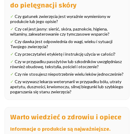
do pielęgnacji skóry
✓
Czy gatunek zwierzęcia jest wyraźnie wymieniony w
produkcie lub jego opisie?
✓
Czy cel jest jasny: sierść, skóra, paznokcie, higiena,
witaminy, zakwaterowanie czy tymczasowe wsparcie?
✓
Czy dawka jest odpowiednia do wagi, wieku i sytuacji
Twojego zwierzęcia?
✓
Czy przeczytałeś etykietę i instrukcję użycia w całości?
✓
Czy w przypadku pasożytów lub szkodników uwzględniasz
również obudowę, tekstylia, pościel i otoczenie?
✓
Czy nie stosujesz niepotrzebnie wielu leków jednocześnie?
✓
Czy wzywasz lekarza weterynarii w przypadku bólu, utraty
apetytu, duszności, krwiomoczu, silnej biegunki lub szybkiego
pogarszania się stanu zwierzęcia?
Warto wiedzieć o zdrowiu i opiece
Informacje o produkcie są najważniejsze.