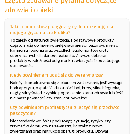
Często zadawane pytania dotyczące
zdrowia i opieki
Jakich produktów pielęgnacyjnych potrzebuję dla
mojego gryzonia lub królika?
To zależy od gatunku zwierzęcia. Podstawowe produkty
często służą do higieny, pielęgnacji sierści, pazurów, miejsc
karmienia i pojenia oraz wszelkich suplementów diety
specyficznych dla danego gatunku. Zawsze dobieraj
produkty w zależności od gatunku zwierzęcia i sposobu jego
stosowania.
Kiedy powinienem udać się do weterynarza?
Należy skontaktować się z lekarzem weterynarii, jeśli wystąpi
brak apetytu, ospałość, duszności, ból, krew, silna biegunka,
nagły, silny świąd, szybkie pogorszenie stanu zdrowia lub jeśli
nie masz pewności, czy stan jest poważny.
Czy powinienem profilaktycznie leczyć się przeciwko
pasożytom?
Niestandardowe. Weź pod uwagę sytuację, ryzyko, czy
trzymać w domu, czy na zewnątrz, kontakt z innymi
zwierzętami oraz instrukcję obsługi produktu. Używaj