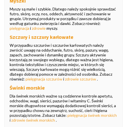
Myszki
Myszy są małe i szybkie. Dlatego należy spokojnie sprawdzać
futro, skórę, oczy, nos, oddech, aktywność i zachowanie w
grupie. Utrzymuj produkty w porządku i zawsze dobieraj je
według gatunku zwierzęcia i dawki. Zobacz również:
pielęgnacja
i
zdrowie
myszy.
Szczury i szczury karłowate
W przypadku szczurów i szczurów karłowatych należy
zwrócić uwagę na oddychanie, futro, skórę, pazury, wagę,
zapach, zachowanie i dynamikę grupy. Szczury aktywnie
korzystają ze swojego wybiegu, dlatego ważna jest higiena,
kontrola tekstyliów i czyszczenie miejsc, w których się
wieszają. Szczury karłowate mogą różnić się wielkością,
dlatego dobieraj pomoce w zależności od osobnika. Zobacz
również:
pielęgnacja szczurów
i
zdrowie szczurów
.
Świnki morskie
Dla świnek morskich ważne są codzienne kontrole apetytu,
odchodów, wagi, sierści, pazurów i witaminy C. Świnki
morskie długowłose wymagają dodatkowej kontroli sierści, a
w przypadku chowu na zewnątrz, suchość, cień i higiena
pozostają istotne. Zobacz także:
pielęgnacja świnek morskich
i
zdrowie świnek morskich
.