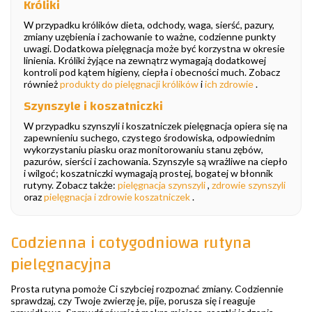
Króliki
W przypadku królików dieta, odchody, waga, sierść, pazury,
zmiany uzębienia i zachowanie to ważne, codzienne punkty
uwagi. Dodatkowa pielęgnacja może być korzystna w okresie
linienia. Króliki żyjące na zewnątrz wymagają dodatkowej
kontroli pod kątem higieny, ciepła i obecności much. Zobacz
również
produkty do pielęgnacji królików
i
ich zdrowie
.
Szynszyle i koszatniczki
W przypadku szynszyli i koszatniczek pielęgnacja opiera się na
zapewnieniu suchego, czystego środowiska, odpowiednim
wykorzystaniu piasku oraz monitorowaniu stanu zębów,
pazurów, sierści i zachowania. Szynszyle są wrażliwe na ciepło
i wilgoć; koszatniczki wymagają prostej, bogatej w błonnik
rutyny. Zobacz także:
pielęgnacja szynszyli
,
zdrowie szynszyli
oraz
pielęgnacja i zdrowie koszatniczek
.
Codzienna i cotygodniowa rutyna
pielęgnacyjna
Prosta rutyna pomoże Ci szybciej rozpoznać zmiany. Codziennie
sprawdzaj, czy Twoje zwierzę je, pije, porusza się i reaguje