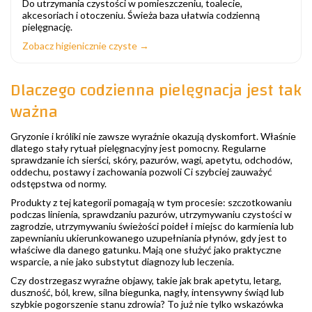
Do utrzymania czystości w pomieszczeniu, toalecie,
akcesoriach i otoczeniu. Świeża baza ułatwia codzienną
pielęgnację.
Zobacz higienicznie czyste →
Dlaczego codzienna pielęgnacja jest tak
ważna
Gryzonie i króliki nie zawsze wyraźnie okazują dyskomfort. Właśnie
dlatego stały rytuał pielęgnacyjny jest pomocny. Regularne
sprawdzanie ich sierści, skóry, pazurów, wagi, apetytu, odchodów,
oddechu, postawy i zachowania pozwoli Ci szybciej zauważyć
odstępstwa od normy.
Produkty z tej kategorii pomagają w tym procesie: szczotkowaniu
podczas linienia, sprawdzaniu pazurów, utrzymywaniu czystości w
zagrodzie, utrzymywaniu świeżości poideł i miejsc do karmienia lub
zapewnianiu ukierunkowanego uzupełniania płynów, gdy jest to
właściwe dla danego gatunku. Mają one służyć jako praktyczne
wsparcie, a nie jako substytut diagnozy lub leczenia.
Czy dostrzegasz wyraźne objawy, takie jak brak apetytu, letarg,
duszność, ból, krew, silna biegunka, nagły, intensywny świąd lub
szybkie pogorszenie stanu zdrowia? To już nie tylko wskazówka