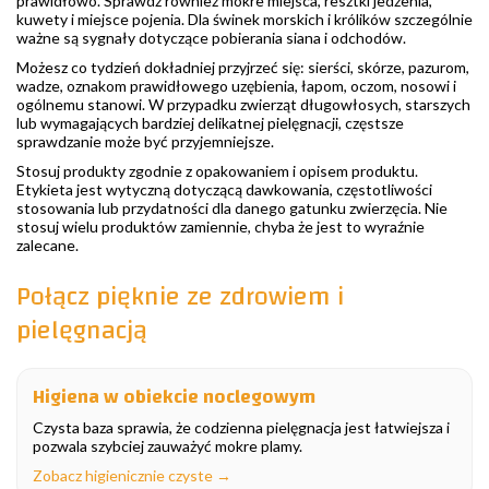
prawidłowo. Sprawdź również mokre miejsca, resztki jedzenia,
kuwety i miejsce pojenia. Dla świnek morskich i królików szczególnie
ważne są sygnały dotyczące pobierania siana i odchodów.
Możesz co tydzień dokładniej przyjrzeć się: sierści, skórze, pazurom,
wadze, oznakom prawidłowego uzębienia, łapom, oczom, nosowi i
ogólnemu stanowi. W przypadku zwierząt długowłosych, starszych
lub wymagających bardziej delikatnej pielęgnacji, częstsze
sprawdzanie może być przyjemniejsze.
Stosuj produkty zgodnie z opakowaniem i opisem produktu.
Etykieta jest wytyczną dotyczącą dawkowania, częstotliwości
stosowania lub przydatności dla danego gatunku zwierzęcia. Nie
stosuj wielu produktów zamiennie, chyba że jest to wyraźnie
zalecane.
Połącz pięknie ze zdrowiem i
pielęgnacją
Higiena w obiekcie noclegowym
Czysta baza sprawia, że codzienna pielęgnacja jest łatwiejsza i
pozwala szybciej zauważyć mokre plamy.
Zobacz higienicznie czyste →