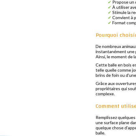
✔
Propose un d
✔
À utiliser a
✔
Stimule la re
✔
Convient à pl
✔
Format comp
Pourquoi choisir
De nombreux animaux t
instantanément une pet
Ainsi, le moment de l
Cette balle en bois e
telle quelle comme jo
brins de foin ou d'un
Grâce aux ouvertures d
propriétaires qui sou
complexe.
Comment utiliser
Remplissez quelques o
une surface plane dan
quelque chose d'appét
balle.