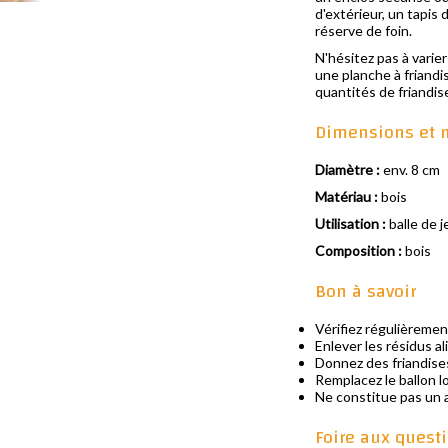
d'extérieur, un tapis
réserve de foin.
N'hésitez pas à varier
une planche à friandi
quantités de friandis
Dimensions et 
Diamètre :
env. 8 cm
Matériau :
bois
Utilisation :
balle de j
Composition :
bois
Bon à savoir
Vérifiez régulièremen
Enlever les résidus a
Donnez des friandise
Remplacez le ballon l
Ne constitue pas un a
Foire aux quest