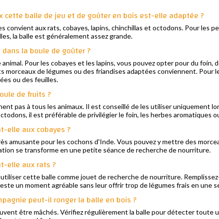
 cette balle de jeu et de goûter en bois est-elle adaptée ?
ses convient aux rats, cobayes, lapins, chinchillas et octodons. Pour les p
lles, la balle est généralement assez grande.
 dans la boule de goûter ?
 animal. Pour les cobayes et les lapins, vous pouvez opter pour du foin
its morceaux de légumes ou des friandises adaptées conviennent. Pour les 
ées ou des feuilles.
oule de fruits ?
ent pas à tous les animaux. Il est conseillé de les utiliser uniquement lo
octodons, il est préférable de privilégier le foin, les herbes aromatiques ou
nt-elle aux cobayes ?
 très amusante pour les cochons d'Inde. Vous pouvez y mettre des morce
llation se transforme en une petite séance de recherche de nourriture.
t-elle aux rats ?
 utiliser cette balle comme jouet de recherche de nourriture. Remplissez-l
 reste un moment agréable sans leur offrir trop de légumes frais en une se
agnie peut-il ronger la balle en bois ?
uvent être mâchés. Vérifiez régulièrement la balle pour détecter toute 