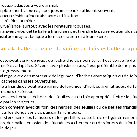
orceaux adaptés à votre animal.
mplètement la boule ; quelques morceaux suffisent souvent.
e aucun résidu alimentaire après utilisation.
es résidus humides.
 surveillance, surtout avec les rongeurs robustes.
mangent vite, cette balle à friandises peut rendre la pause goûter plus ca
stitue un ajout ludique à leur décoration et à leurs soins.
ux la balle de jeu et de goûter en bois est-elle adapt
tte peut servir de jouet de recherche de nourriture. Il est conseillé de
andises adaptées. Si vous avez plusieurs rats, il est préférable de ne pa
e progressivement.
ai régal avec des morceaux de légumes, d'herbes aromatiques ou de foin. 
es cachées dans les ouvertures.
le à friandises peut être garnie de légumes, d’herbes aromatiques, de feui
parcours extérieur.
vec des herbes séchées, des feuilles ou du foin appropriés. Évitez les fr
e par les rongeurs.
ion convient avec du foin, des herbes, des feuilles ou de petites friandi
, car les dégus sont de puissants rongeurs.
hamsters nains, les hamsters et les gerbilles, cette balle est généraleme
ites, des balles en osier, des friandises à chercher ou des jouets distrib
yle de jeu.