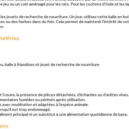
 de jeu ou un coin aménagé pour les rats. Pour les cochons d'Inde et les l
 les jouets de recherche de nourriture. Un jour, utilisez cette balle en bois
ses ou des herbes dans du foin. Cela permet de maintenir l'intérêt de vo
es.
matériau
eu, balle à friandises et jouet de recherche de nourriture
t l'usure, la présence de pièces détachées, d'échardes ou d'arêtes vives.
limentaires humides ou périmés après utilisation.
s avec modération et adaptées à l'espèce animale.
orsqu'il est trop endommagé.
liment principal ni un substitut à une alimentation quotidienne de base.
ions