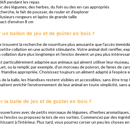
éfi pendant les repas
vec des légumes, des herbes, du foin ou des en-cas appropriés
cherche, le fait de pousser, de rouler et d'explorer
usieurs rongeurs et lapins de grande taille
act d'environ 8 cm
 un ballon de jeu et de goûter en bois ?
rouvent la recherche de nourriture plus amusante que l'accès immédiat à
ite collation en une activité stimulante. Votre animal doit renifler, expl
a collation dure plus longtemps et l'enclos devient un peu plus intéressan
st particulièrement adaptée aux animaux qui aiment utiliser leur museau,
uet, ou la remplir, par exemple, d'un morceau de poivron, de fanes de car
e friandise appropriée. Choisissez toujours un aliment adapté à l'espèce 
e la balle, les friandises restent visibles et accessibles, sans être trop
haitent enrichir l'environnement de leur animal en toute simplicité, san
 la balle de jeu et de goûter en bois ?
uvertures avec de petits morceaux de légumes, d'herbes aromatiques, de
s l'enclos ou proposez-la lors de vos sorties. Commencez par des ingréd
issant à l'intérieur. Plus tard, vous pourrez corser un peu les choses 