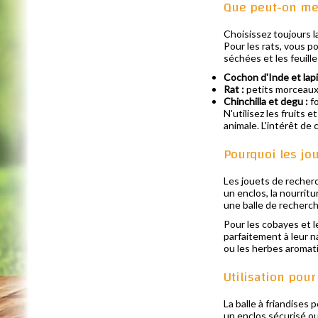
Que peut-on met
Choisissez toujours la
Pour les rats, vous p
séchées et les feuill
Cochon d'Inde et lapi
Rat :
petits morceaux 
Chinchilla et degu :
fo
N'utilisez les fruits
animale. L'intérêt de 
Pourquoi les jou
Les jouets de recherc
un enclos, la nourrit
une balle de recherch
Pour les cobayes et l
parfaitement à leur na
ou les herbes aromati
Utilisation pour
La balle à friandises 
un enclos sécurisé ou