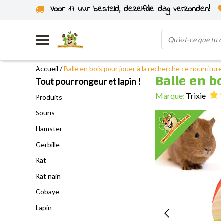
Voor 17 uur besteld, dezelfde dag verzonden!
Expédié depuis notre propre stock
Accueil
/
Balle en bois pour jouer à la recherche de nourriture
Balle en b
Tout pour rongeur et lapin !
Marque:
Trixie
Produits
Souris
Hamster
Gerbille
Rat
Rat nain
Cobaye
Lapin