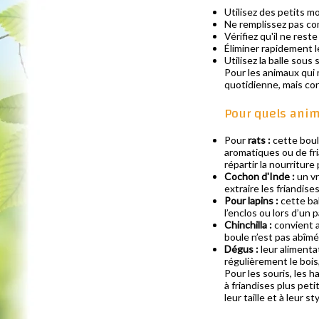
Utilisez des petits m
Ne remplissez pas co
Vérifiez qu'il ne rest
Éliminer rapidement l
Utilisez la balle sous
Pour les animaux qui 
quotidienne, mais con
Pour quels anima
Pour
rats :
cette boule
aromatiques ou de fri
répartir la nourritur
Cochon d'Inde :
un vr
extraire les friandis
Pour lapins :
cette bal
l’enclos ou lors d’un 
Chinchilla :
convient a
boule n’est pas abîmé
Dégus :
leur alimentat
régulièrement le bois
Pour les souris, les 
à friandises plus pet
leur taille et à leur st