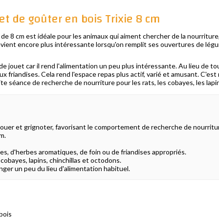
 et de goûter en bois Trixie 8 cm
e de 8 cm est idéale pour les animaux qui aiment chercher de la nourriture, l
evient encore plus intéressante lorsqu'on remplit ses ouvertures de légu
de jouet car il rend l'alimentation un peu plus intéressante. Au lieu de t
ux friandises. Cela rend l'espace repas plus actif, varié et amusant. C'
te séance de recherche de nourriture pour les rats, les cobayes, les lapin
 jouer et grignoter, favorisant le comportement de recherche de nourritu
m.
es, d'herbes aromatiques, de foin ou de friandises appropriés.
cobayes, lapins, chinchillas et octodons.
ger un peu du lieu d'alimentation habituel.
bois