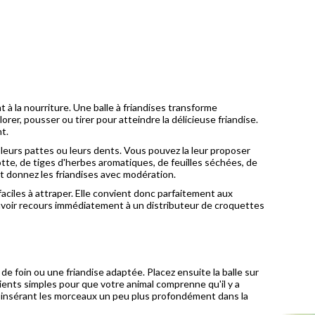
 la nourriture. Une balle à friandises transforme
orer, pousser ou tirer pour atteindre la délicieuse friandise.
t.
 leurs pattes ou leurs dents. Vous pouvez la leur proposer
otte, de tiges d'herbes aromatiques, de feuilles séchées, de
et donnez les friandises avec modération.
 faciles à attraper. Elle convient donc parfaitement aux
s avoir recours immédiatement à un distributeur de croquettes
 foin ou une friandise adaptée. Placez ensuite la balle sur
ients simples pour que votre animal comprenne qu'il y a
en insérant les morceaux un peu plus profondément dans la