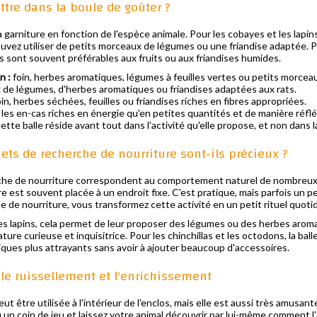
tre dans la boule de goûter ?
 garniture en fonction de l'espèce animale. Pour les cobayes et les lapins, 
ouvez utiliser de petits morceaux de légumes ou une friandise adaptée. Pou
es sont souvent préférables aux fruits ou aux friandises humides.
n :
foin, herbes aromatiques, légumes à feuilles vertes ou petits morce
de légumes, d'herbes aromatiques ou friandises adaptées aux rats.
in, herbes séchées, feuilles ou friandises riches en fibres appropriées.
 et les en-cas riches en énergie qu'en petites quantités et de manière réf
cette balle réside avant tout dans l'activité qu'elle propose, et non dans 
ets de recherche de nourriture sont-ils précieux ?
he de nourriture correspondent au comportement naturel de nombreux anim
ure est souvent placée à un endroit fixe. C'est pratique, mais parfois un p
e de nourriture, vous transformez cette activité en un petit rituel quotid
es lapins, cela permet de leur proposer des légumes ou des herbes aroma
ture curieuse et inquisitrice. Pour les chinchillas et les octodons, la bal
ques plus attrayants sans avoir à ajouter beaucoup d'accessoires.
 le ruissellement et l'enrichissement
peut être utilisée à l'intérieur de l'enclos, mais elle est aussi très amusa
 un coin de jeu et laissez votre animal découvrir par lui-même comment l'a