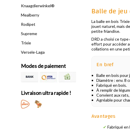
Knaagdierwinkel®
Balle de jeu
Mealberry
La balle en bois Trixi
Rodipet
jouet naturel, mais d
petite friandise.
Supreme
DRD a choisi ce type 
Trixie
effort pour accéder a
collations en une peti
Versele-Laga
En bref
Modes de paiement
Balle en bois pour
Diamètre : env. 8 c
Fabriqué en bois.
À remplir de légum
Livraison ultra rapide !
Convient aux rats, 
Agréable pour chan
Avantages
✔
Fabriqué en 