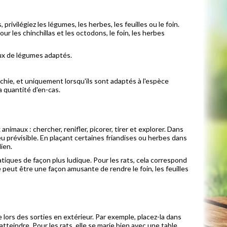
privilégiez les légumes, les herbes, les feuilles ou le foin.
r les chinchillas et les octodons, le foin, les herbes
aux de légumes adaptés.
léchie, et uniquement lorsqu'ils sont adaptés à l'espèce
la quantité d'en-cas.
aux : chercher, renifler, picorer, tirer et explorer. Dans
eu prévisible. En plaçant certaines friandises ou herbes dans
ien.
tiques de façon plus ludique. Pour les rats, cela correspond
le peut être une façon amusante de rendre le foin, les feuilles
nte lors des sorties en extérieur. Par exemple, placez-la dans
tteindre. Pour les rats, elle se marie bien avec une table