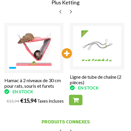
Plus Ketting
Ligne de tube de chaîne (2
Ligne de tube de chaîne (2
Hamac à 2 niveaux de 30 cm
pièces)
pièces)
pour rats, souris et furets
EN STOCK
EN STOCK
EN STOCK
€15,94
€15,94
Taxes incluses
PRODUITS CONNEXES