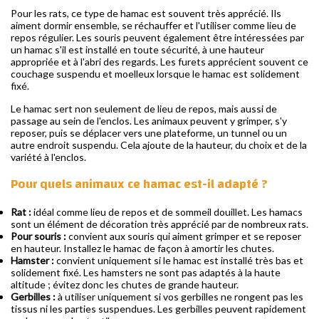
Pour les rats, ce type de hamac est souvent très apprécié. Ils
aiment dormir ensemble, se réchauffer et l'utiliser comme lieu de
repos régulier. Les souris peuvent également être intéressées par
un hamac s'il est installé en toute sécurité, à une hauteur
appropriée et à l'abri des regards. Les furets apprécient souvent ce
couchage suspendu et moelleux lorsque le hamac est solidement
fixé.
Le hamac sert non seulement de lieu de repos, mais aussi de
passage au sein de l'enclos. Les animaux peuvent y grimper, s'y
reposer, puis se déplacer vers une plateforme, un tunnel ou un
autre endroit suspendu. Cela ajoute de la hauteur, du choix et de la
variété à l'enclos.
Pour quels animaux ce hamac est-il adapté ?
Rat :
idéal comme lieu de repos et de sommeil douillet. Les hamacs
sont un élément de décoration très apprécié par de nombreux rats.
Pour souris :
convient aux souris qui aiment grimper et se reposer
en hauteur. Installez le hamac de façon à amortir les chutes.
Hamster :
convient uniquement si le hamac est installé très bas et
solidement fixé. Les hamsters ne sont pas adaptés à la haute
altitude ; évitez donc les chutes de grande hauteur.
Gerbilles :
à utiliser uniquement si vos gerbilles ne rongent pas les
tissus ni les parties suspendues. Les gerbilles peuvent rapidement