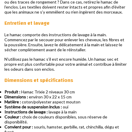
ou des traces de rongement ? Dans ce cas, retirez le hamac de
l’enclos. Les textiles doivent rester intacts et propres afin d’éviter
que les animaux ne s’y emmêlent ou n’en ingèrent des morceaux.
Entretien et lavage
Le hamac comporte des instructions de lavage à la main.
Commencez par le secouer pour enlever les cheveux, les fibres et
la poussière. Ensuite, lavez-le délicatement à la main et laissez-le
sécher complètement avant de le réinstaller.
N’utilisez pas le hamac s’il est encore humide. Un hamac sec et
propre est plus confortable pour votre animal et contribue à limiter
les odeurs dans son enclos.
Dimensions et spécifications
Produit :
Hamac Trixie 2 niveaux 30 cm
Dimensions :
environ 30 x 22 x 15 cm
Matière :
coton/polyester aspect mouton
Système de suspension inclus :
oui
Instructions de lavage :
lavage à la main
Couleur :
choix de couleurs disponibles, sous réserve de
disponibilité.
Convient pour :
souris, hamster, gerbille, rat, chinchilla, dégu et
furet