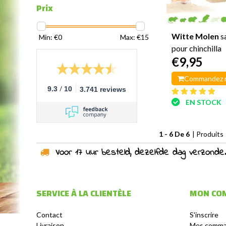
Prix
Witte Molen
s
Min: €
0
Max: €
15
pour chinchilla
€9,95
Commandez 
/
9.3
10
3.741 reviews
EN STOCK
1 - 6 De 6
| Produits
Voor 17 uur besteld, dezelfde dag verzonden!
SERVICE À LA CLIENTÈLE
MON CO
Contact
S'inscrire
Livraison
Mes comm