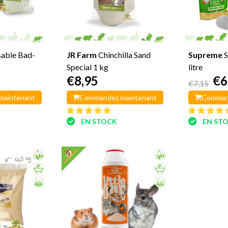
sable Bad-
JR Farm
Chinchilla Sand
Supreme
S
Special 1 kg
litre
€8,95
€6
€7,15
maintenant
Commandez maintenant
Comman
EN STOCK
EN ST