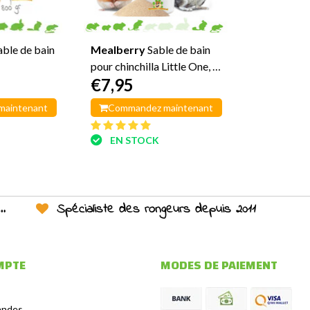
able de bain
Mealberry
Sable de bain
pour chinchilla Little One, 1
€7,95
kg
maintenant
Commandez maintenant
EN STOCK
Spécialiste des rongeurs depuis 2011
MPTE
MODES DE PAIEMENT
andes