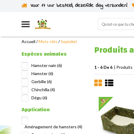
Voor 17 uur besteld, dezelfde dag verzonden!
Expédié depuis notre propre stock
Accueil
/
Mots-clés
/
Sepioliet
Produits a
Espèces animales
Hamster nain
(6)
1 - 6 De 6
| Produits
Hamster
(6)
Gerbille
(6)
Chinchilla
(4)
Dégu
(6)
Application
Aménagement de hamsters
(4)