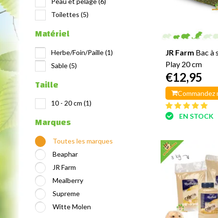
Peau et pelage
(6)
Toilettes
(5)
Matériel
JR Farm
Bac à 
Herbe/Foin/Paille
(1)
Play 20 cm
Sable
(5)
€12,95
Taille
Commandez 
10 - 20 cm
(1)
EN STOCK
Marques
Toutes les marques
Beaphar
JR Farm
Mealberry
Supreme
Witte Molen