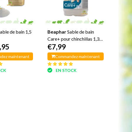
able de bain 1,5
Beaphar
Sable de bain
Care+ pour chinchillas 1,3
,95
€7,99
kg
dez maintenant
Commandez maintenant
OCK
EN STOCK