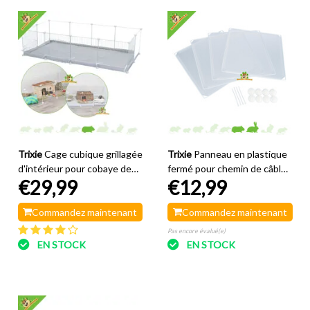
Trixie
Cage cubique grillagée
Trixie
Panneau en plastique
d'intérieur pour cobaye de
fermé pour chemin de câbles
€29,99
€12,99
140 cm
cubique 35 × 35 cm
Commandez maintenant
Commandez maintenant
Pas encore évalué(e)
EN STOCK
EN STOCK