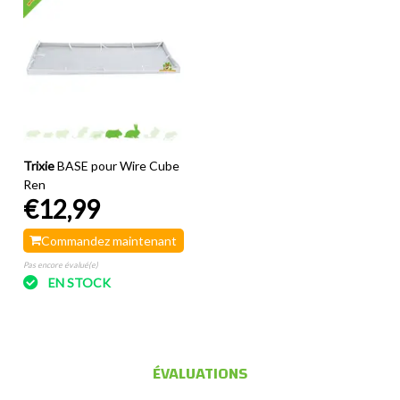
Trixie
BASE pour Wire Cube
Ren
€12,99
Commandez maintenant
Pas encore évalué(e)
EN STOCK
ÉVALUATIONS