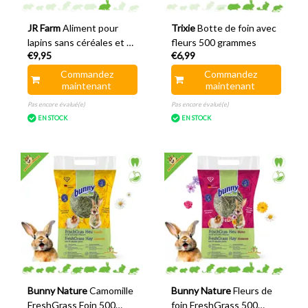
JR Farm
Aliment pour
Trixie
Botte de foin avec
lapins sans céréales et à
fleurs 500 grammes
€9,95
€6,99
base de plantes, 400
grammes
Commandez
Commandez
maintenant
maintenant
Pas encore évalué(e)
Pas encore évalué(e)
EN STOCK
EN STOCK
Bunny Nature
Camomille
Bunny Nature
Fleurs de
FreshGrass Foin 500
foin FreshGrass 500