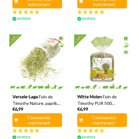
maintenant
maintenant
EN STOCK
EN STOCK
Versele-Laga
Foin de
Witte Molen
Foin de
Timothy Nature, paprika
Timothy PUR 500
€6,99
€6,99
et panais 500 grammes
grammes
Commandez
Commandez
maintenant
maintenant
EN STOCK
EN STOCK