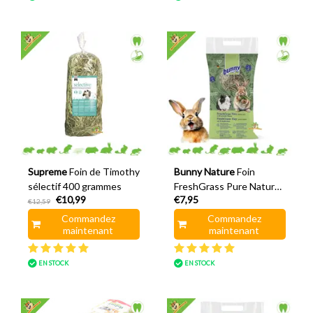
Supreme
Foin de Timothy
Bunny Nature
Foin
sélectif 400 grammes
FreshGrass Pure Nature
€10,99
€7,95
750 grammes
€12,59
Commandez
Commandez
maintenant
maintenant
EN STOCK
EN STOCK