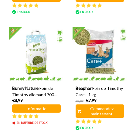
EN STOCK
EN STOCK
Bunny Nature
Foin de
Beaphar
Foin de Timothy
Timothy allemand 700
Care+ 1 kg
€8,99
€7,99
grammes
€8,99
Informatie
Commandez
maintenant
EN RUPTURE DE STOCK
EN STOCK