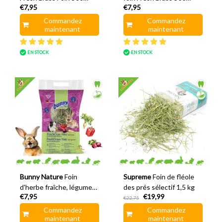
€7,95
€7,95
grammes
grammes
Commandez
Commandez
maintenant
maintenant
EN STOCK
EN STOCK
Bunny Nature
Foin
Supreme
Foin de fléole
d'herbe fraîche, légumes
des prés sélectif 1,5 kg
€7,95
€19,99
essentiels 500 grammes
€22,75
Commandez
Commandez
maintenant
maintenant