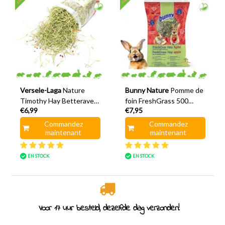
Versele-Laga
Nature
Bunny Nature
Pomme de
Timothy Hay Betterave
foin FreshGrass 500
€6,99
€7,95
rouge et tomate 500
grammes
grammes
Commandez
Commandez
maintenant
maintenant
EN STOCK
EN STOCK
Voor 17 uur besteld, dezelfde dag verzonden!