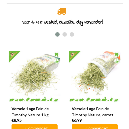
Voor 17 uur besteld, dezelfde dag verzonden!
Versele-Laga
Foin de
Versele-Laga
Foin de
Timothy Nature 1 kg
Timothy Nature, carottes
€8,95
€6,99
et potiron, 500 grammes
Commandez
Commandez