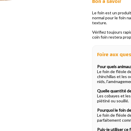
Bon à savoir
Le foin est un produi
normal pour le foin na
texture.
Vérifiez toujours rapi
coin foin restera pro
Foire aux que
Pour quels animaux
Le foin de fléole 
chinchillas et les 
nids, l'aménagemen
Quelle quantité de
Les cobayes et les 
piétiné ou souillé.
Pourquoi le foin de
Le foin de fléole d
parfaitement comm
Puis-je utiliser c