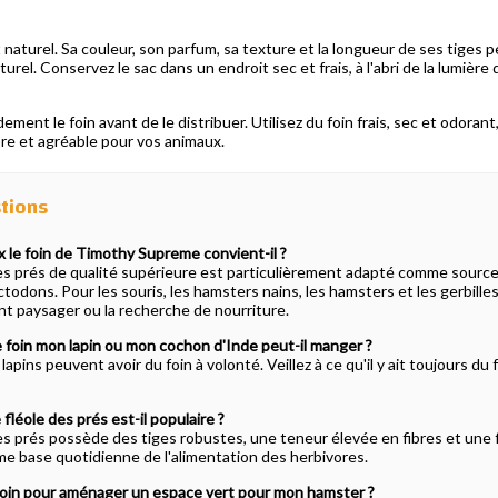
t naturel. Sa couleur, son parfum, sa texture et la longueur de ses tiges 
turel. Conservez le sac dans un endroit sec et frais, à l'abri de la lumière
dement le foin avant de le distribuer. Utilisez du foin frais, sec et odorant,
pre et agréable pour vos animaux.
stions
 le foin de Timothy Supreme convient-il ?
des prés de qualité supérieure est particulièrement adapté comme source q
octodons. Pour les souris, les hamsters nains, les hamsters et les gerbille
t paysager ou la recherche de nourriture.
 foin mon lapin ou mon cochon d'Inde peut-il manger ?
lapins peuvent avoir du foin à volonté. Veillez à ce qu'il y ait toujours du 
 fléole des prés est-il populaire ?
es prés possède des tiges robustes, une teneur élevée en fibres et une fa
e base quotidienne de l'alimentation des herbivores.
e foin pour aménager un espace vert pour mon hamster ?