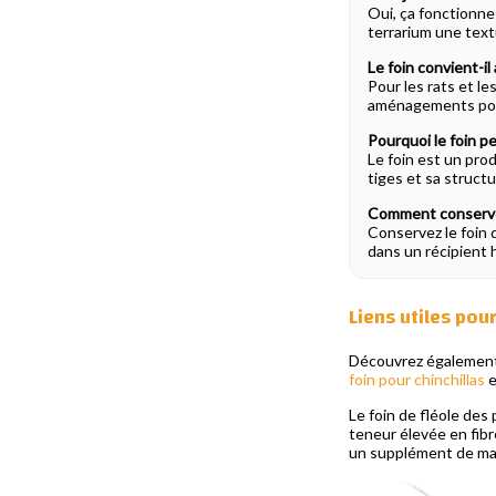
Oui, ça fonctionne
terrarium une text
Le foin convient-il 
Pour les rats et l
aménagements pour l
Pourquoi le foin peu
Le foin est un pro
tiges et sa structu
Comment conserver 
Conservez le foin d
dans un récipient
Liens utiles pour
Découvrez égalemen
foin pour chinchillas
e
Le foin de fléole des
teneur élevée en fibre
un supplément de mati