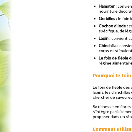
Hamster :
convient
nourriture décorat
Gerbilles :
le foin 
Cochon d'Inde :
co
spécifique, de lég
Lapin :
convient co
Chinchilla :
convien
corps et stimulent
Le foin de fléole 
régime alimentaire
Pourquoi le foin
Le foin de fléole des
lapins, les chinchilla
chercher de savoureu
Sa richesse en fibres 
s'intègre parfaitemen
proposer dans un râtel
Comment utilise-