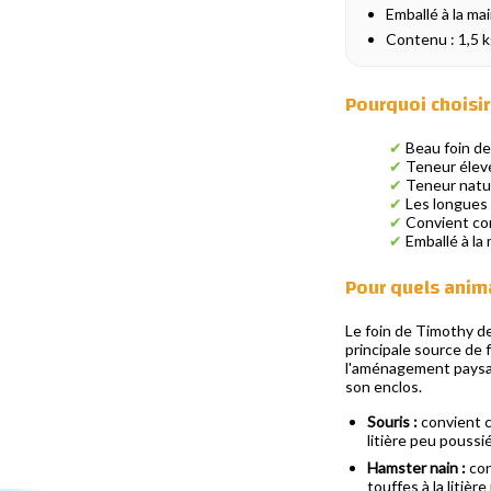
Emballé à la ma
Contenu : 1,5 
Pourquoi choisi
✔
Beau foin de 
✔
Teneur élevé
✔
Teneur natur
✔
Les longues 
✔
Convient com
✔
Emballé à la 
Pour quels anim
Le foin de Timothy de 
principale source de 
l'aménagement paysage
son enclos.
Souris :
convient c
litière peu poussi
Hamster nain :
con
touffes à la litiè