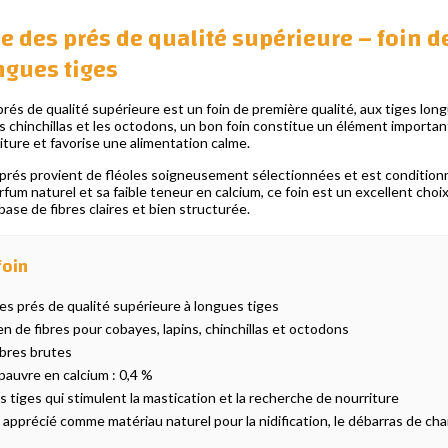
le des prés de qualité supérieure – foin d
ngues tiges
 prés de qualité supérieure est un foin de première qualité, aux tiges lon
es chinchillas et les octodons, un bon foin constitue un élément important
iture et favorise une alimentation calme.
 prés provient de fléoles soigneusement sélectionnées et est conditionné
rfum naturel et sa faible teneur en calcium, ce foin est un excellent cho
base de fibres claires et bien structurée.
foin
des prés de qualité supérieure à longues tiges
n de fibres pour cobayes, lapins, chinchillas et octodons
ibres brutes
auvre en calcium : 0,4 %
 tiges qui stimulent la mastication et la recherche de nourriture
apprécié comme matériau naturel pour la nidification, le débarras de cha