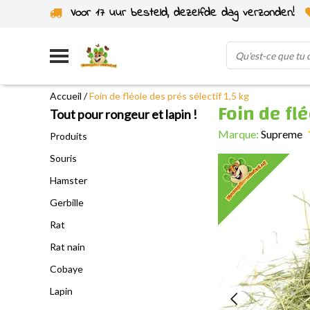
Voor 17 uur besteld, dezelfde dag verzonden!
Expédié depuis notre propre stock
Accueil
/
Foin de fléole des prés sélectif 1,5 kg
Foin de flé
Tout pour rongeur et lapin !
Marque:
Supreme
Produits
Souris
Hamster
Gerbille
Rat
Rat nain
Cobaye
Lapin