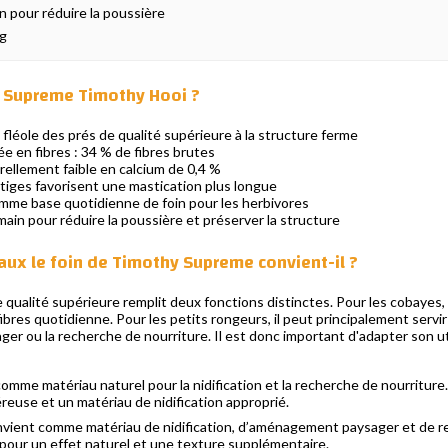
in pour réduire la poussière
kg
r Supreme Timothy Hooi ?
fléole des prés de qualité supérieure à la structure ferme
e en fibres : 34 % de fibres brutes
ellement faible en calcium de 0,4 %
tiges favorisent une mastication plus longue
me base quotidienne de foin pour les herbivores
main pour réduire la poussière et préserver la structure
aux le foin de Timothy Supreme convient-il ?
qualité supérieure remplit deux fonctions distinctes. Pour les cobayes, les
fibres quotidienne. Pour les petits rongeurs, il peut principalement servi
r ou la recherche de nourriture. Il est donc important d'adapter son util
omme matériau naturel pour la nidification et la recherche de nourriture
éreuse et un matériau de nidification approprié.
vient comme matériau de nidification, d’aménagement paysager et de r
re pour un effet naturel et une texture supplémentaire.