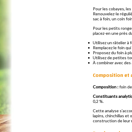
Pour les cobayes, les 
Renouvelez-le réguliè
sac à foin, un coin fo
Pour les petits ronge
placez-en une près du
Utilisez un râtelier à
Remplacez le foin qui 
Proposez du foin à pl
Utilisez de petites t
À combiner avec des 
Composition et 
Composition :
foin de
Constituants analyti
0,2 %.
Cette analyse s'accor
lapins, chinchillas et
construction de leur 