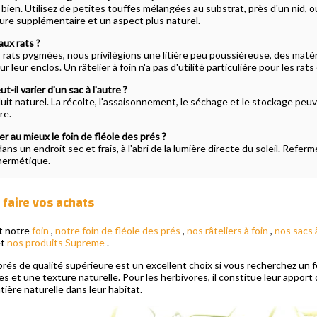
 bien. Utilisez de petites touffes mélangées au substrat, près d'un nid,
ure supplémentaire et un aspect plus naturel.
aux rats ?
es rats pygmées, nous privilégions une litière peu poussiéreuse, des matér
eur enclos. Un râtelier à foin n'a pas d'utilité particulière pour les rats
t-il varier d'un sac à l'autre ?
duit naturel. La récolte, l'assaisonnement, le séchage et le stockage peuv
re.
au mieux le foin de fléole des prés ?
ans un endroit sec et frais, à l'abri de la lumière directe du soleil. Refe
 hermétique.
 faire vos achats
t notre
foin
,
notre foin de fléole des prés
,
nos râteliers à foin
,
nos sacs 
t
nos produits Supreme
.
 prés de qualité supérieure est un excellent choix si vous recherchez un 
s et une texture naturelle. Pour les herbivores, il constitue leur apport qu
ère naturelle dans leur habitat.