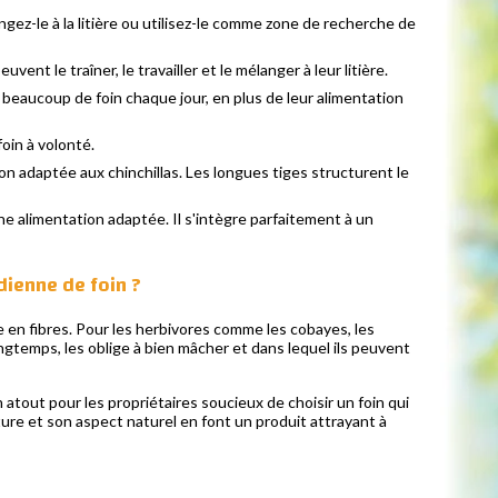
z-le à la litière ou utilisez-le comme zone de recherche de
vent le traîner, le travailler et le mélanger à leur litière.
eaucoup de foin chaque jour, en plus de leur alimentation
oin à volonté.
 adaptée aux chinchillas. Les longues tiges structurent le
 alimentation adaptée. Il s'intègre parfaitement à un
dienne de foin ?
e en fibres. Pour les herbivores comme les cobayes, les
longtemps, les oblige à bien mâcher et dans lequel ils peuvent
n atout pour les propriétaires soucieux de choisir un foin qui
ture et son aspect naturel en font un produit attrayant à