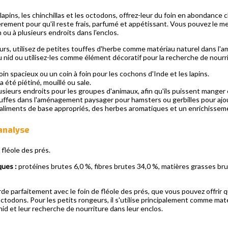
lapins, les chinchillas et les octodons, offrez-leur du foin en abondance 
rement pour qu'il reste frais, parfumé et appétissant. Vous pouvez le mett
in ou à plusieurs endroits dans l'enclos.
urs, utilisez de petites touffes d'herbe comme matériau naturel dans l'a
 nid ou utilisez-les comme élément décoratif pour la recherche de nourr
 foin spacieux ou un coin à foin pour les cochons d'Inde et les lapins.
a été piétiné, mouillé ou sale.
usieurs endroits pour les groupes d'animaux, afin qu'ils puissent mange
ouffes dans l'aménagement paysager pour hamsters ou gerbilles pour ajou
aliments de base appropriés, des herbes aromatiques et un enrichissem
analyse
 fléole des prés.
ques :
protéines brutes 6,0 %, fibres brutes 34,0 %, matières grasses br
de parfaitement avec le foin de fléole des prés, que vous pouvez offri
 octodons. Pour les petits rongeurs, il s'utilise principalement comme maté
nid et leur recherche de nourriture dans leur enclos.