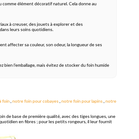
 ou comme élément décoratif naturel. Cela donne au
iaux à creuser, des jouets à explorer et des
 dans leurs soins quotidiens.
ent affecter sa couleur, son odeur, la longueur de ses
rmez bien l'emballage, mais évitez de stocker du foin humide
à foin
,
notre foin pour cobayes
,
notre foin pour lapins
,
notre
foin de base de première qualité, avec des tiges longues, une
otidien en fibres ; pour les petits rongeurs, il leur fournit