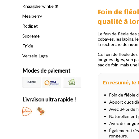
Knaagdierwinkel®
Foin de fléo
Mealberry
qualité à lo
Rodipet
Le foin de fléole des
Supreme
cobayes, les lapins, l
la recherche de nourr
Trixie
Ce foin de fléole des
Versele-Laga
longues tiges, son pa
sac de foin, mais une 
Modes de paiement
En résumé, le 
Foin de fléole 
Livraison ultra rapide !
Apport quotidie
Avec 34 % de f
Naturellement p
Avec de longues
Également très 
rongeurs.