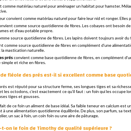
 comme matériau naturel pour aménager un habitat pour hamster. Mélange
ive.
leur convient comme matériau naturel pour faire leur nid et ronger. Elles peu
nvient comme source quotidienne de fibres. Les cobayes ont besoin de b
umes et d'eau potable propre.
mme source quotidienne de fibres. Les lapins doivent toujours avoir du f
t comme source quotidienne de fibres en complément d’une alimentation
 la mastication naturelle.
des prés
convient comme base quotidienne de fibres, en complément d'une
 simple et riche en fibres.
 de fléole des prés est-il si excellent comme base quoti
 prés est réputé pour sa structure ferme, ses longues tiges et sa richess
s et les octodons, c'est exactement ce qu'il faut : un foin qui les occupe 
ses tiges et gousses.
fait de ce foin un aliment de base idéal. Sa faible teneur en calcium est u
t à une alimentation quotidienne équilibrée. De plus, son parfum, sa tex
ier, un sac à foin, un coin foin ou une aire de pâturage.
t-on le foin de Timothy de qualité supérieure ?