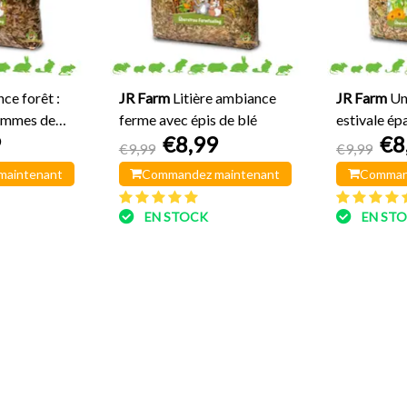
ce forêt :
JR Farm
Litière ambiance
JR Farm
Un
ommes de
ferme avec épis de blé
estivale ép
9
€8,99
€8
fleurs
€9,99
€9,99
maintenant
Commandez maintenant
Comman
EN STOCK
EN ST