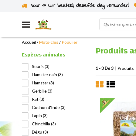
Voor 17 uur besteld, dezelfde dag verzonden!
Expédié depuis notre propre stock
Accueil
/
Mots-clés
/
Populier
Produits a
Espèces animales
Souris
(3)
1 - 3 De 3
| Produits
Hamster nain
(3)
Hamster
(3)
Gerbille
(3)
Rat
(3)
Cochon d'Inde
(3)
Lapin
(3)
Chinchilla
(3)
Dégu
(3)