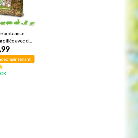
e ambiance
arpillée avec des
,99
dez maintenant
OCK