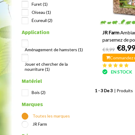
Furet
(1)
Oiseau
(1)
Écureuil
(2)
Application
JR Farm
Ambian
parsemez de p
€8,9
pin
€9,99
Aménagement de hamsters
(1)
Commandez 
Jouer et chercher de la
nourriture
(1)
EN STOCK
Matériel
1 - 3 De 3
| Produits
Bois
(2)
Marques
Toutes les marques
JR Farm