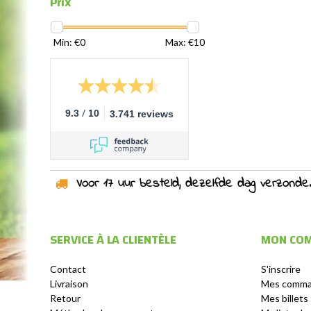
Prix
Min: €
0
Max: €
10
/
9.3
10
3.741 reviews
Voor 17 uur besteld, dezelfde dag verzonden!
SERVICE À LA CLIENTÈLE
MON CO
Contact
S'inscrire
Livraison
Mes comm
Retour
Mes billets