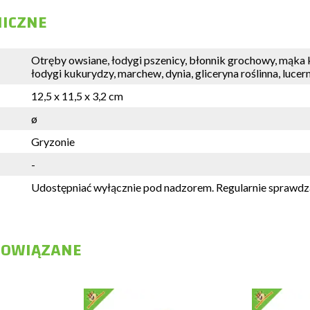
NICZNE
Otręby owsiane, łodygi pszenicy, błonnik grochowy, mąka 
łodygi kukurydzy, marchew, dynia, gliceryna roślinna, luce
12,5 x 11,5 x 3,2 cm
ø
Gryzonie
-
Udostępniać wyłącznie pod nadzorem. Regularnie sprawdza
POWIĄZANE