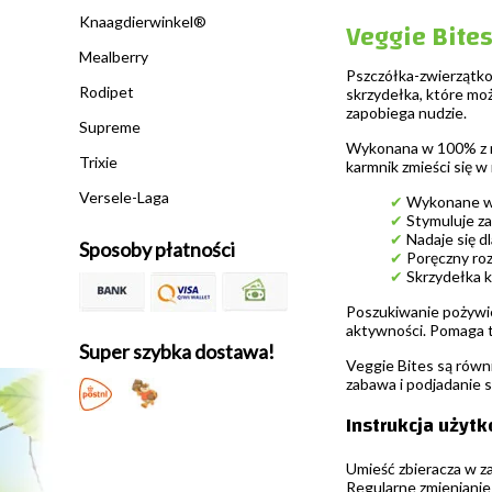
Knaagdierwinkel®
Veggie Bites
Mealberry
Pszczółka-zwierzątko 
Rodipet
skrzydełka, które mo
zapobiega nudzie.
Supreme
Wykonana w 100% z na
Trixie
karmnik zmieści się w
Versele-Laga
✔
Wykonane wy
✔
Stymuluje za
✔
Nadaje się dl
Sposoby płatności
✔
Poręczny roz
✔
Skrzydełka k
Poszukiwanie pożywien
aktywności. Pomaga to
Super szybka dostawa!
Veggie Bites są równ
zabawa i podjadanie s
Instrukcja użyt
Umieść zbieracza w z
Regularne zmienianie