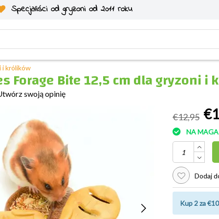
Specjaliści od gryzoni od 2011 roku
 i królików
es Forage Bite 12,5 cm dla gryzoni i 
Utwórz swoją opinię
€1
€12,95
NA MAGA
Dodaj do
Kup 2 za €10