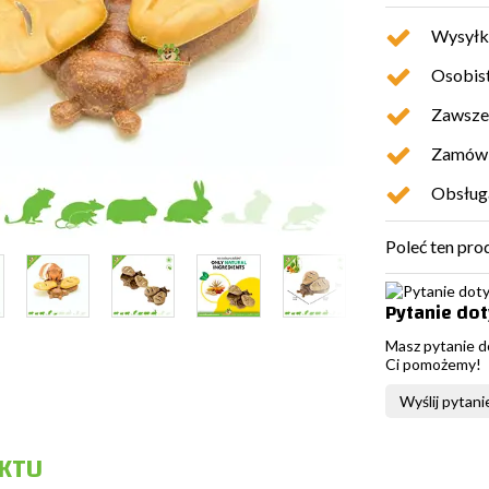
Wysyłk
Osobist
Zawsze 
Zamówio
Obsługa
Poleć ten pro
Pytanie do
Masz pytanie d
Ci pomożemy!
Wyślij pytani
KTU