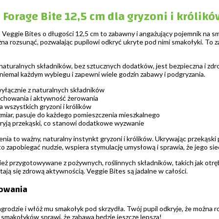
 Forage Bite 12,5 cm dla gryzoni i królikó
Veggie Bites o długości 12,5 cm to zabawny i angażujący pojemnik na sma
żna rozsunąć, pozwalając pupilowi odkryć ukryte pod nimi smakołyki. To
turalnych składników, bez sztucznych dodatków, jest bezpieczna i zdr
 niemal każdym wybiegu i zapewni wiele godzin zabawy i podgryzania.
łącznie z naturalnych składników
chowania i aktywność żerowania
a wszystkich gryzoni i królików
miar, pasuje do każdego pomieszczenia mieszkalnego
ryją przekąski, co stanowi dodatkowe wyzwanie
ia to ważny, naturalny instynkt gryzoni i królików. Ukrywając przekąski
 zapobiegać nudzie, wspiera stymulację umysłową i sprawia, że jego siedl
ież przygotowywane z pożywnych, roślinnych składników, takich jak otrę
tają się zdrową aktywnością. Veggie Bites są jadalne w całości.
kowania
agrodzie i włóż mu smakołyk pod skrzydła. Twój pupil odkryje, że można 
 smakołyków sprawi, że zabawa będzie jeszcze lepsza!