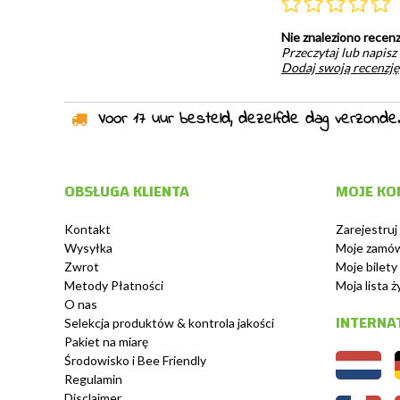
Nie znaleziono recenz
Przeczytaj lub napisz
Dodaj swoją recenzję
Voor 17 uur besteld, dezelfde dag verzonden!
OBSŁUGA KLIENTA
MOJE KO
Kontakt
Zarejestruj 
Wysyłka
Moje zamów
Zwrot
Moje bilety
Metody Płatności
Moja lista 
O nas
INTERNA
Selekcja produktów & kontrola jakości
Pakiet na miarę
Środowisko i Bee Friendly
Regulamin
Disclaimer