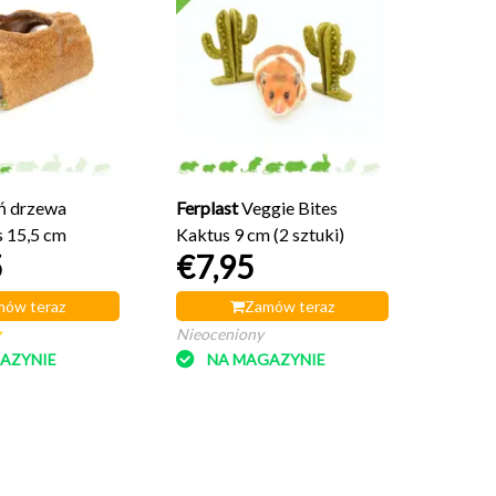
Ferpla
truska
13 cm
€11,9
Nieoce
NA
ń drzewa
Ferplast
Veggie Bites
s 15,5 cm
Kaktus 9 cm (2 sztuki)
5
€7,95
ów teraz
Zamów teraz
Nieoceniony
AZYNIE
NA MAGAZYNIE