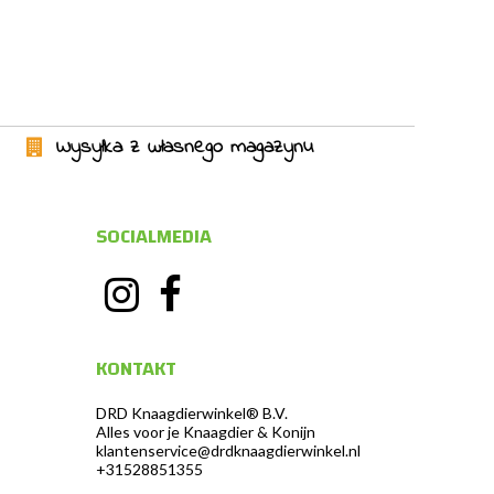
Wysyłka z własnego magazynu
SOCIALMEDIA
KONTAKT
DRD Knaagdierwinkel® B.V.
Alles voor je Knaagdier & Konijn
klantenservice@drdknaagdierwinkel.nl
+31528851355