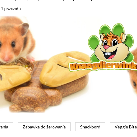
 1 pszczoła
wania
Zabawka do żerowania
Snackbord
Veggie Bit