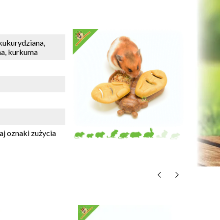
kukurydziana,
rna, kurkuma
j oznaki zużycia