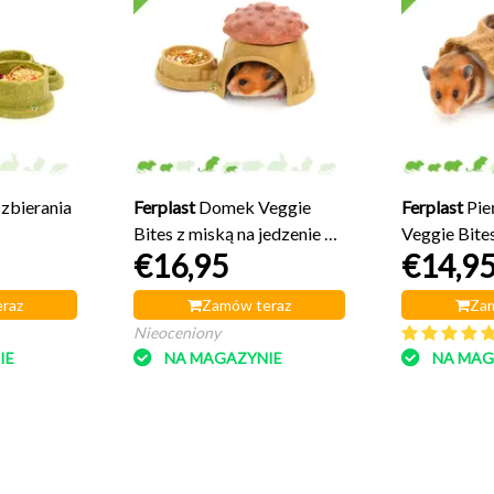
 zbierania
Ferplast
Domek Veggie
Ferplast
Pie
Bites z miską na jedzenie 19
Veggie Bite
€16,95
€14,9
cm
raz
Zamów teraz
Zam
Nieoceniony
IE
NA MAGAZYNIE
NA MAG