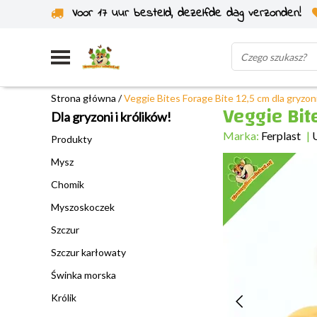
Voor 17 uur besteld, dezelfde dag verzonden!
Wysyłka z własnego magazynu
Strona główna
/
Veggie Bites Forage Bite 12,5 cm dla gryzoni
Veggie Bit
Dla gryzoni i królików!
Marka:
Ferplast
|
Produkty
Mysz
Chomik
Myszoskoczek
Szczur
Szczur karłowaty
Świnka morska
Królik