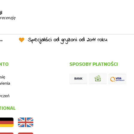
ji
 recenzję
Specjaliści od gryzoni od 2011 roku
NTO
SPOSOBY PŁATNOŚCI
się
ienia
życzeń
TIONAL