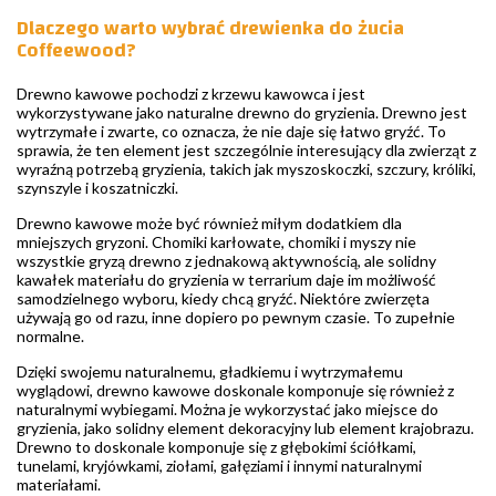
Dlaczego warto wybrać drewienka do żucia
Coffeewood?
Drewno kawowe pochodzi z krzewu kawowca i jest
wykorzystywane jako naturalne drewno do gryzienia. Drewno jest
wytrzymałe i zwarte, co oznacza, że nie daje się łatwo gryźć. To
sprawia, że ten element jest szczególnie interesujący dla zwierząt z
wyraźną potrzebą gryzienia, takich jak myszoskoczki, szczury, króliki,
szynszyle i koszatniczki.
Drewno kawowe może być również miłym dodatkiem dla
mniejszych gryzoni. Chomiki karłowate, chomiki i myszy nie
wszystkie gryzą drewno z jednakową aktywnością, ale solidny
kawałek materiału do gryzienia w terrarium daje im możliwość
samodzielnego wyboru, kiedy chcą gryźć. Niektóre zwierzęta
używają go od razu, inne dopiero po pewnym czasie. To zupełnie
normalne.
Dzięki swojemu naturalnemu, gładkiemu i wytrzymałemu
wyglądowi, drewno kawowe doskonale komponuje się również z
naturalnymi wybiegami. Można je wykorzystać jako miejsce do
gryzienia, jako solidny element dekoracyjny lub element krajobrazu.
Drewno to doskonale komponuje się z głębokimi ściółkami,
tunelami, kryjówkami, ziołami, gałęziami i innymi naturalnymi
materiałami.