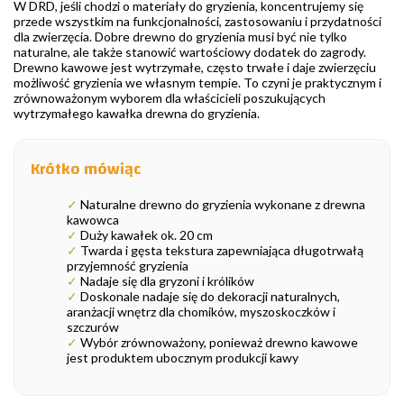
W DRD, jeśli chodzi o materiały do gryzienia, koncentrujemy się
przede wszystkim na funkcjonalności, zastosowaniu i przydatności
dla zwierzęcia. Dobre drewno do gryzienia musi być nie tylko
naturalne, ale także stanowić wartościowy dodatek do zagrody.
Drewno kawowe jest wytrzymałe, często trwałe i daje zwierzęciu
możliwość gryzienia we własnym tempie. To czyni je praktycznym i
zrównoważonym wyborem dla właścicieli poszukujących
wytrzymałego kawałka drewna do gryzienia.
Krótko mówiąc
✓
Naturalne drewno do gryzienia wykonane z drewna
kawowca
✓
Duży kawałek ok. 20 cm
✓
Twarda i gęsta tekstura zapewniająca długotrwałą
przyjemność gryzienia
✓
Nadaje się dla gryzoni i królików
✓
Doskonale nadaje się do dekoracji naturalnych,
aranżacji wnętrz dla chomików, myszoskoczków i
szczurów
✓
Wybór zrównoważony, ponieważ drewno kawowe
jest produktem ubocznym produkcji kawy