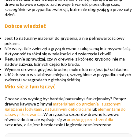
drewno kawowe często zachowuje trwałość przez długi czas,
szczególnie w przypadku zwierząt, które nie obgryzają go przez cały
dzień.
Dobrze wiedzieć
Jest to naturalny materiał do gryzienia, a nie pełnowartościowy
pokarm.
Nie wszystkie zwierzęta gryzą drewno z taką samą intensywnością.
Aktywność ta różni się w zależności od zwierzęcia i chwili.
Regularnie sprawdzaj, czy w drewnie, z którego gryziono, nie ma
śladów zużycia, luźnych części lub brudu.
Wymień drewno, gdy jest brudne, mokre lub nie jest już schludne.
Ułóż drewno w stabilnym miejscu, szczególnie w przypadku małych
zwierząt i w zagrodach z głęboką ściółką.
Miło się z tym łączyć
Chcesz, aby wybieg był bardziej naturalny i funkcjonalny? Połącz
drewno kawowe z innymi
materiałami do gryzienia
,
suszonymi
gałęziami i łodygami
,
naturalnymi dekoracjami
lub
elementami do
zabawy i żerowania
. W przypadku szczurów drewno kawowe
również doskonale wpisuje się w
aranżację przestrzeni dla
szczurów, o ile jest bezpiecznie i logicznie rozmieszczone.