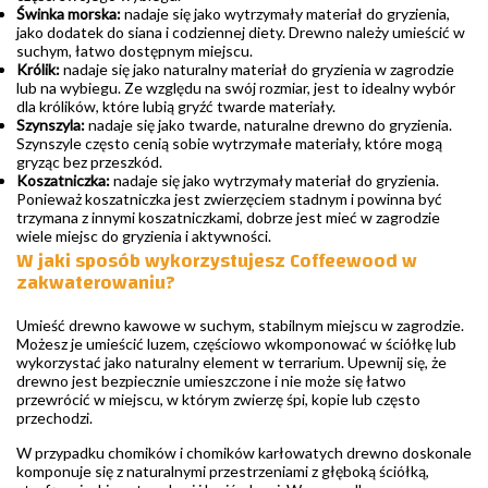
Świnka morska:
nadaje się jako wytrzymały materiał do gryzienia,
jako dodatek do siana i codziennej diety. Drewno należy umieścić w
suchym, łatwo dostępnym miejscu.
Królik:
nadaje się jako naturalny materiał do gryzienia w zagrodzie
lub na wybiegu. Ze względu na swój rozmiar, jest to idealny wybór
dla królików, które lubią gryźć twarde materiały.
Szynszyla:
nadaje się jako twarde, naturalne drewno do gryzienia.
Szynszyle często cenią sobie wytrzymałe materiały, które mogą
gryząc bez przeszkód.
Koszatniczka:
nadaje się jako wytrzymały materiał do gryzienia.
Ponieważ koszatniczka jest zwierzęciem stadnym i powinna być
trzymana z innymi koszatniczkami, dobrze jest mieć w zagrodzie
wiele miejsc do gryzienia i aktywności.
W jaki sposób wykorzystujesz Coffeewood w
zakwaterowaniu?
Umieść drewno kawowe w suchym, stabilnym miejscu w zagrodzie.
Możesz je umieścić luzem, częściowo wkomponować w ściółkę lub
wykorzystać jako naturalny element w terrarium. Upewnij się, że
drewno jest bezpiecznie umieszczone i nie może się łatwo
przewrócić w miejscu, w którym zwierzę śpi, kopie lub często
przechodzi.
W przypadku chomików i chomików karłowatych drewno doskonale
komponuje się z naturalnymi przestrzeniami z głęboką ściółką,