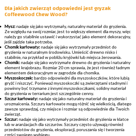
Dla jakich zwierząt odpowiedni jest gryzak
Coffeewood Chew Wood?
Mysz:
nadaje się jako wytrzymały, naturalny materiał do gryzienia.
Ze względu na swój rozmiar, jest to większy element dla myszy, więc
należy go stabilnie ustawić i wykorzystać jako element dekoracyjny,
jeśli zajdzie taka potrzeba.
Chomik karłowaty:
nadaje się jako wytrzymały przedmiot do
gryzienia w naturalnym środowisku. Umieścić drewno nisko i
stabilnie, na przykład w pobliżu kryjówki lub miejsca żerowania.
Chomik:
nadaje się jako wytrzymałe drewno do gryzienia i naturalny
element krajobrazu. Rozmiar 20 cm sprawia, że jest również ładnym
elementem dekoracyjnym w zagrodzie dla chomika.
Myszoskoczek:
bardzo odpowiedni dla myszoskoczków, które lubią
gryźć i niszczyć. Ponieważ myszoskoczki są zwierzętami stadnymi i
powinny być trzymane z innymi myszoskoczkami, solidny materiał
do gryzienia w terrarium jest szczególnie cenny.
Szczur karłowaty:
nadaje się jako naturalny materiał do gryzienia i
urozmaicenia. Szczury karłowate mogą różnić się wielkością, dlatego
zawsze sprawdzaj, czy miejsce i rozmiar są odpowiednie dla Twoich
zwierząt.
Szczur:
nadaje się jako wytrzymały przedmiot do gryzienia w klatce
lub w aranżacjach dla szczurów. Szczury często używają również
przedmiotów do gryzienia, eksploracji, poruszania się i tworzenia
części swojego wybiegu.