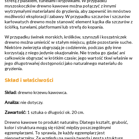
strefą z piaskiem, tunelami i kryjówkami. W przypadku
myszoskoczków drewno kawowe można połączyć z innymi
wytrzymałymi materiałami do gryzienia, aby zapewnić im mnóstwo
możliwości eksploracji i zabawy. W przypadku szczurów i szczurów
karłowatych drewno może stanowić element kącika dla szczurów z
ściółką, tunelami, platformami lub strefą do kopania.
W przypadku świnek morskich, królików, szynszyli i koszatniczek
drewno można umieścić w stałym miejscu, gdzie pozostanie suche.
Niektóre zwierzęta obgryzają je codziennie, podczas gdy inne
korzystają z niego jedynie okazjonalnie. Nie trzeba go zjadać ani
całkowicie obgryzać w krótkim czasie; jego wartość tkwi właśnie w
jego długotrwałej dostępności jako naturalnego materiału do
gryzienia.
Skład i właściwości
Skład:
drewno krzewu kawowca.
Analiza:
nie dotyczy.
Zawartość:
1 sztuka o długości ok. 20 cm.
Drewno kawowe to produkt naturalny. Dlatego kształt, grubość,
kolor i struktura mogą się różnić między poszczególnymi
egzemplarzami. To sprawia, że każdy egzemplarz jest
niepowtarzalny. Ze względu na swoją twardą i gęstą strukturę,