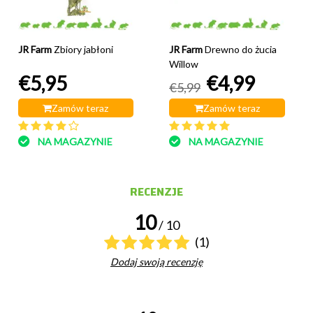
JR Farm
Zbiory jabłoni
JR Farm
Drewno do żucia
Willow
€5,95
€4,99
€5,99
Zamów teraz
Zamów teraz
NA MAGAZYNIE
NA MAGAZYNIE
RECENZJE
10
/ 10
(1)
Dodaj swoją recenzję