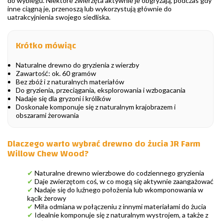
do wybiegu. Niektóre zwierzęta aktywnie je obgryzają, podczas gdy
inne ciągną je, przenoszą lub wykorzystują głównie do
uatrakcyjnienia swojego siedliska.
Krótko mówiąc
Naturalne drewno do gryzienia z wierzby
Zawartość: ok. 60 gramów
Bez zbóż i z naturalnych materiałów
Do gryzienia, przeciągania, eksplorowania i wzbogacania
Nadaje się dla gryzoni i królików
Doskonale komponuje się z naturalnym krajobrazem i
obszarami żerowania
Dlaczego warto wybrać drewno do żucia JR Farm
Willow Chew Wood?
✔
Naturalne drewno wierzbowe do codziennego gryzienia
✔
Daje zwierzętom coś, w co mogą się aktywnie zaangażować
✔
Nadaje się do luźnego położenia lub wkomponowania w
kącik żerowy
✔
Miła odmiana w połączeniu z innymi materiałami do żucia
✔
Idealnie komponuje się z naturalnym wystrojem, a także z