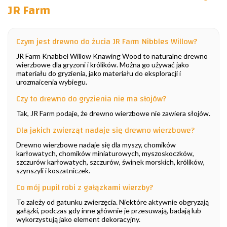
JR Farm
Czym jest drewno do żucia JR Farm Nibbles Willow?
JR Farm Knabbel Willow Knawing Wood to naturalne drewno
wierzbowe dla gryzoni i królików. Można go używać jako
materiału do gryzienia, jako materiału do eksploracji i
urozmaicenia wybiegu.
Czy to drewno do gryzienia nie ma słojów?
Tak, JR Farm podaje, że drewno wierzbowe nie zawiera słojów.
Dla jakich zwierząt nadaje się drewno wierzbowe?
Drewno wierzbowe nadaje się dla myszy, chomików
karłowatych, chomików miniaturowych, myszoskoczków,
szczurów karłowatych, szczurów, świnek morskich, królików,
szynszyli i koszatniczek.
Co mój pupil robi z gałązkami wierzby?
To zależy od gatunku zwierzęcia. Niektóre aktywnie obgryzają
gałązki, podczas gdy inne głównie je przesuwają, badają lub
wykorzystują jako element dekoracyjny.