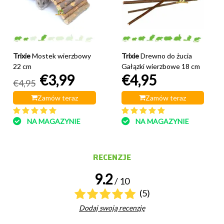
Trixie
Mostek wierzbowy
Trixie
Drewno do żucia
22 cm
Gałązki wierzbowe 18 cm
€3,99
€4,95
€4,95
Zamów teraz
Zamów teraz
NA MAGAZYNIE
NA MAGAZYNIE
RECENZJE
9.2
/ 10
(5)
Dodaj swoją recenzję