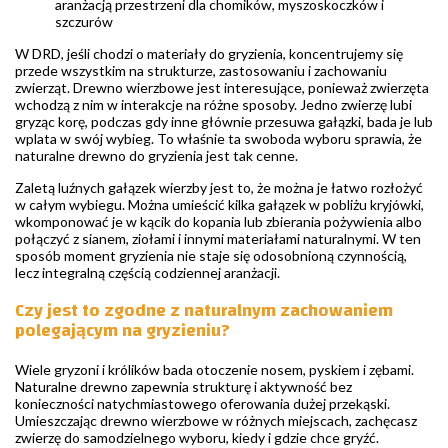
aranżacją przestrzeni dla chomików, myszoskoczków i
szczurów
W DRD, jeśli chodzi o materiały do gryzienia, koncentrujemy się
przede wszystkim na strukturze, zastosowaniu i zachowaniu
zwierząt. Drewno wierzbowe jest interesujące, ponieważ zwierzęta
wchodzą z nim w interakcje na różne sposoby. Jedno zwierzę lubi
gryząc korę, podczas gdy inne głównie przesuwa gałązki, bada je lub
wplata w swój wybieg. To właśnie ta swoboda wyboru sprawia, że
naturalne drewno do gryzienia jest tak cenne.
Zaletą luźnych gałązek wierzby jest to, że można je łatwo rozłożyć
w całym wybiegu. Można umieścić kilka gałązek w pobliżu kryjówki,
wkomponować je w kącik do kopania lub zbierania pożywienia albo
połączyć z sianem, ziołami i innymi materiałami naturalnymi. W ten
sposób moment gryzienia nie staje się odosobnioną czynnością,
lecz integralną częścią codziennej aranżacji.
Czy jest to zgodne z naturalnym zachowaniem
polegającym na gryzieniu?
Wiele gryzoni i królików bada otoczenie nosem, pyskiem i zębami.
Naturalne drewno zapewnia strukturę i aktywność bez
konieczności natychmiastowego oferowania dużej przekąski.
Umieszczając drewno wierzbowe w różnych miejscach, zachęcasz
zwierzę do samodzielnego wyboru, kiedy i gdzie chce gryźć.