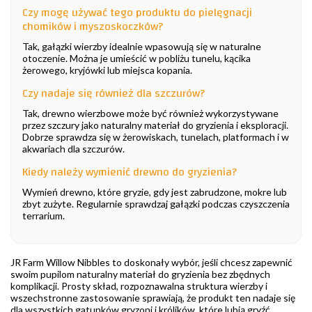
Czy mogę używać tego produktu do pielęgnacji
chomików i myszoskoczków?
Tak, gałązki wierzby idealnie wpasowują się w naturalne
otoczenie. Można je umieścić w pobliżu tunelu, kącika
żerowego, kryjówki lub miejsca kopania.
Czy nadaje się również dla szczurów?
Tak, drewno wierzbowe może być również wykorzystywane
przez szczury jako naturalny materiał do gryzienia i eksploracji.
Dobrze sprawdza się w żerowiskach, tunelach, platformach i w
akwariach dla szczurów.
Kiedy należy wymienić drewno do gryzienia?
Wymień drewno, które gryzie, gdy jest zabrudzone, mokre lub
zbyt zużyte. Regularnie sprawdzaj gałązki podczas czyszczenia
terrarium.
JR Farm Willow Nibbles to doskonały wybór, jeśli chcesz zapewnić
swoim pupilom naturalny materiał do gryzienia bez zbędnych
komplikacji. Prosty skład, rozpoznawalna struktura wierzby i
wszechstronne zastosowanie sprawiają, że produkt ten nadaje się
dla wszystkich gatunków gryzoni i królików, które lubią gryźć,