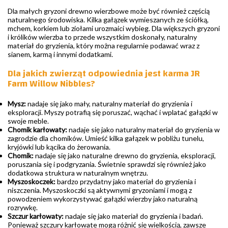
Dla małych gryzoni drewno wierzbowe może być również częścią
naturalnego środowiska. Kilka gałązek wymieszanych ze ściółką,
mchem, korkiem lub ziołami urozmaici wybieg. Dla większych gryzoni
i królików wierzba to przede wszystkim doskonały, naturalny
materiał do gryzienia, który można regularnie podawać wraz z
sianem, karmą i innymi dodatkami.
Dla jakich zwierząt odpowiednia jest karma JR
Farm Willow Nibbles?
Mysz:
nadaje się jako mały, naturalny materiał do gryzienia i
eksploracji. Myszy potrafią się poruszać, wąchać i wplatać gałązki w
swoje meble.
Chomik karłowaty:
nadaje się jako naturalny materiał do gryzienia w
zagrodzie dla chomików. Umieść kilka gałązek w pobliżu tunelu,
kryjówki lub kącika do żerowania.
Chomik:
nadaje się jako naturalne drewno do gryzienia, eksploracji,
poruszania się i podgryzania. Świetnie sprawdzi się również jako
dodatkowa struktura w naturalnym wnętrzu.
Myszoskoczek:
bardzo przydatny jako materiał do gryzienia i
niszczenia. Myszoskoczki są aktywnymi gryzoniami i mogą z
powodzeniem wykorzystywać gałązki wierzby jako naturalną
rozrywkę.
Szczur karłowaty:
nadaje się jako materiał do gryzienia i badań.
Ponieważ szczury karłowate mogą różnić się wielkością, zawsze