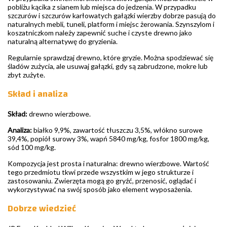
pobliżu kącika z sianem lub miejsca do jedzenia. W przypadku
szczurów i szczurów karłowatych gałązki wierzby dobrze pasują do
naturalnych mebli, tuneli, platform i miejsc żerowania. Szynszylom i
koszatniczkom należy zapewnić suche i czyste drewno jako
naturalną alternatywę do gryzienia.
Regularnie sprawdzaj drewno, które gryzie. Można spodziewać się
śladów zużycia, ale usuwaj gałązki, gdy są zabrudzone, mokre lub
zbyt zużyte.
Skład i analiza
Skład:
drewno wierzbowe.
Analiza:
białko 9,9%, zawartość tłuszczu 3,5%, włókno surowe
39,4%, popiół surowy 3%, wapń 5840 mg/kg, fosfor 1800 mg/kg,
sód 100 mg/kg.
Kompozycja jest prosta i naturalna: drewno wierzbowe. Wartość
tego przedmiotu tkwi przede wszystkim w jego strukturze i
zastosowaniu. Zwierzęta mogą go gryźć, przenosić, oglądać i
wykorzystywać na swój sposób jako element wyposażenia.
Dobrze wiedzieć