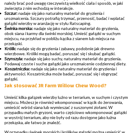
należy brać pod uwagę rzeczywistą wielkość ciała i sposób, w jaki
zwierzęta z nim wchodzą w interakcje.
Szczur:
nadaje się jako naturalny materiał do gryzienia i
urozmaicenia. Szczury potrafią trzymać, przenosić, badać i wplatać
gałązki wierzby w aranżację w stylu Ratscaping.
Świnka morska:
nadaje się jako naturalny materiał do gryzienia,
obok siana i karmy dla świnki morskiej. Umieść gałązki w suchym
miejscu, na przykład w pobliżu kącika z sianem lub miejsca na
przekąski.
Królik:
nadaje się do gryzienia i zabawy, podobnie jak drewno
wierzbowe. Króliki mogą badać, poruszać się i skubać gałązki.
Szynszyla:
nadaje się jako suchy, naturalny materiał do gryzienia.
Podawaj czyste i suche gałązki jako urozmaicenie codziennej diety.
Koszatniczka:
nadaje się jako naturalny materiał do gryzienia i
aktywności. Koszatniczka może badać, poruszać się i obgryzać
gałązki.
Jak stosować JR Farm Willow Chew Wood?
Umieść kilka gałązek wierzby luźno w terrarium, w suchym i czystym
miejscu. Możesz je również wkomponować w kącik do żerowania,
umieścić wśród siana lub wymieszać z suszonymi ziołami. W
przypadku małych gryzoni, warto częściowo wkomponować gałązki
w wystrój terrarium, aby nie były od razu dostępne jako luźna
przekąska, ale łatwo je znaleźć.
W przypadku świnek morskich i królików gałązki można umieścić w