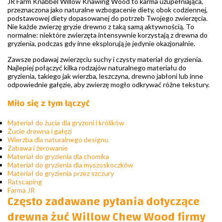
JR Farm Knabbel Willow Knawing Wood to karma uzupełniająca,
przeznaczona jako naturalne wzbogacenie diety, obok codziennej,
podstawowej diety dopasowanej do potrzeb Twojego zwierzęcia.
Nie każde zwierzę gryzie drewno z taką samą aktywnością. To
normalne: niektóre zwierzęta intensywnie korzystają z drewna do
gryzienia, podczas gdy inne eksplorują je jedynie okazjonalnie.
Zawsze podawaj zwierzęciu suchy i czysty materiał do gryzienia.
Najlepiej połączyć kilka rodzajów naturalnego materiału do
gryzienia, takiego jak wierzba, leszczyna, drewno jabłoni lub inne
odpowiednie gałęzie, aby zwierzę mogło odkrywać różne tekstury.
Miło się z tym łączyć
Materiał do żucia dla gryzoni i królików
Żucie drewna i gałęzi
Wierzba dla naturalnego designu
Zabawa i żerowanie
Materiał do gryzienia dla chomika
Materiał do gryzienia dla myszoskoczków
Materiał do gryzienia przez szczury
Ratscaping
Farma JR
Często zadawane pytania dotyczące
drewna żuć Willow Chew Wood firmy