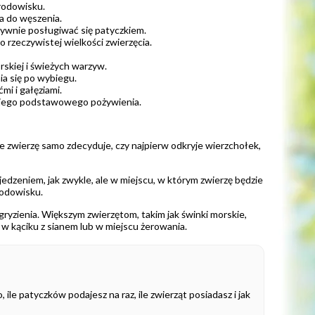
środowisku.
ka do węszenia.
tywnie posługiwać się patyczkiem.
 rzeczywistej wielkości zwierzęcia.
rskiej i świeżych warzyw.
ia się po wybiegu.
mi i gałęziami.
iedniego podstawowego pożywienia.
e zwierzę samo zdecyduje, czy najpierw odkryje wierzchołek,
dzeniem, jak zwykle, ale w miejscu, w którym zwierzę będzie
rodowisku.
yzienia. Większym zwierzętom, takim jak świnki morskie,
a w kąciku z sianem lub w miejscu żerowania.
ile patyczków podajesz na raz, ile zwierząt posiadasz i jak