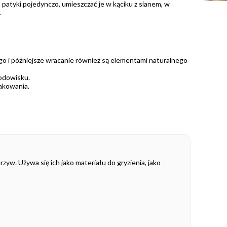
patyki pojedynczo, umieszczać je w kąciku z sianem, w
.
go i późniejsze wracanie również są elementami naturalnego
odowisku.
pakowania.
zyw. Używa się ich jako materiału do gryzienia, jako