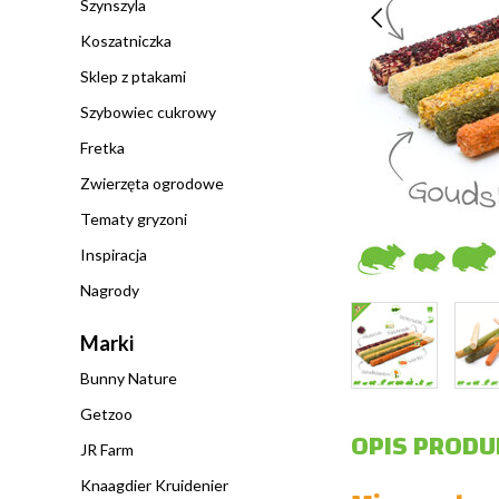
Szynszyla
Koszatniczka
Sklep z ptakami
Szybowiec cukrowy
Fretka
Zwierzęta ogrodowe
Tematy gryzoni
Inspiracja
Nagrody
Marki
Bunny Nature
Getzoo
OPIS PRODU
JR Farm
Knaagdier Kruidenier