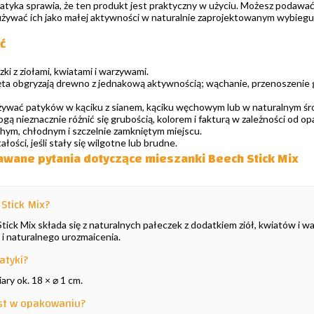
atyka sprawia, że ten produkt jest praktyczny w użyciu. Możesz podawać 
 używać ich jako małej aktywności w naturalnie zaprojektowanym wybiegu
ć
zki z ziołami, kwiatami i warzywami.
ęta obgryzają drewno z jednakową aktywnością; wąchanie, przenoszenie 
żywać patyków w kąciku z sianem, kąciku węchowym lub w naturalnym śr
gą nieznacznie różnić się grubością, kolorem i fakturą w zależności od o
ym, chłodnym i szczelnie zamkniętym miejscu.
ości, jeśli stały się wilgotne lub brudne.
awane pytania dotyczące mieszanki Beech Stick Mix
Stick Mix?
ick Mix składa się z naturalnych pałeczek z dodatkiem ziół, kwiatów i war
 i naturalnego urozmaicenia.
atyki?
ary ok. 18 × ⌀ 1 cm.
est w opakowaniu?