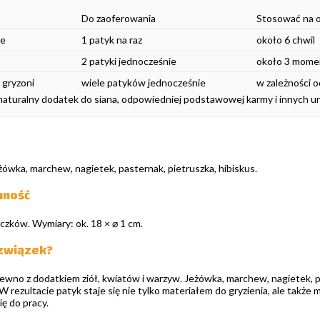
Do zaoferowania
Stosować na 
ie
1 patyk na raz
około 6 chwil
2 patyki jednocześnie
około 3 mom
gryzoni
wiele patyków jednocześnie
w zależności o
 naturalny dodatek do siana, odpowiedniej podstawowej karmy i innych u
ówka, marchew, nagietek, pasternak, pietruszka, hibiskus.
mność
czków. Wymiary: ok. 18 × ⌀ 1 cm.
 związek?
no z dodatkiem ziół, kwiatów i warzyw. Jeżówka, marchew, nagietek, past
 W rezultacie patyk staje się nie tylko materiałem do gryzienia, ale takż
ię do pracy.