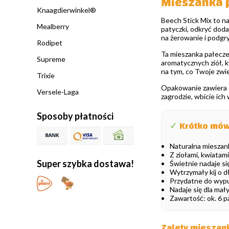
Mieszanka p
Knaagdierwinkel®
Beech Stick Mix to na
Mealberry
patyczki, odkryć dod
na żerowanie i podgry
Rodipet
Ta mieszanka pałeczek
Supreme
aromatycznych ziół, 
na tym, co Twoje zwie
Trixie
Opakowanie zawiera o
Versele-Laga
zagrodzie, wbicie ich
Sposoby płatności
✓
Krótko mów
Naturalna mieszank
Z ziołami, kwiatam
Super szybka dostawa!
Świetnie nadaje si
Wytrzymały kij o d
Przydatne do wypus
Nadaje się dla mały
Zawartość: ok. 6 p
Zalety mieszan