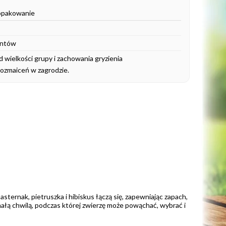
opakowanie
entów
d wielkości grupy i zachowania gryzienia
rozmaiceń w zagrodzie.
ernak, pietruszka i hibiskus łączą się, zapewniając zapach,
e małą chwilą, podczas której zwierzę może powąchać, wybrać i