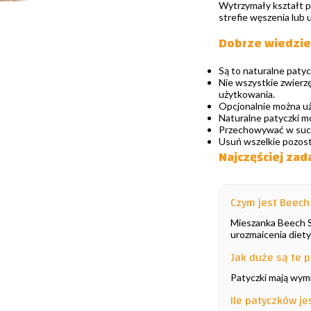
Wytrzymały kształt p
strefie węszenia lub
Dobrze wiedzie
Są to naturalne patyc
Nie wszystkie zwierz
użytkowania.
Opcjonalnie można u
Naturalne patyczki mo
Przechowywać w such
Usuń wszelkie pozostał
Najczęściej zad
Czym jest Beech 
Mieszanka Beech St
urozmaicenia diety
Jak duże są te p
Patyczki mają wymi
Ile patyczków j