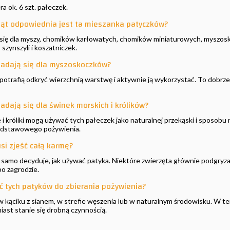
 ok. 6 szt. pałeczek.
rząt odpowiednia jest ta mieszanka patyczków?
ą się dla myszy, chomików karłowatych, chomików miniaturowych, myszos
 szynszyli i koszatniczek.
 nadają się dla myszoskoczków?
potrafią odkryć wierzchnią warstwę i aktywnie ją wykorzystać. To dobrze 
nadają się dla świnek morskich i królików?
 i króliki mogą używać tych pałeczek jako naturalnej przekąski i sposobu 
dstawowego pożywienia.
si zjeść całą karmę?
 samo decyduje, jak używać patyka. Niektóre zwierzęta głównie podgryzaj
o zagrodzie.
 tych patyków do zbierania pożywienia?
w kąciku z sianem, w strefie węszenia lub w naturalnym środowisku. W te
ast stanie się drobną czynnością.