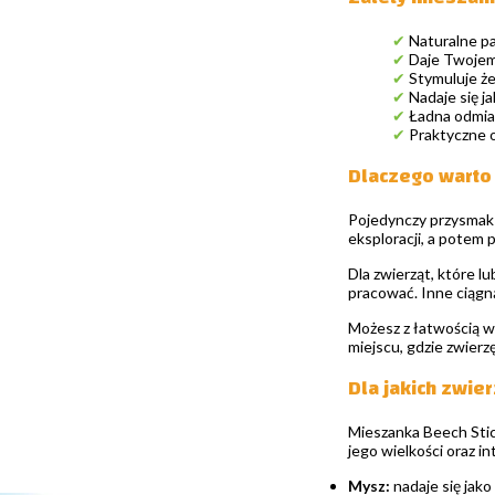
✔
Naturalne pa
✔
Daje Twojemu
✔
Stymuluje że
✔
Nadaje się j
✔
Ładna odmiana
✔
Praktyczne o
Dlaczego warto 
Pojedynczy przysmak 
eksploracji, a potem 
Dla zwierząt, które l
pracować. Inne ciągną
Możesz z łatwością w
miejscu, gdzie zwierz
Dla jakich zwie
Mieszanka Beech Stick
jego wielkości oraz i
Mysz:
nadaje się jako