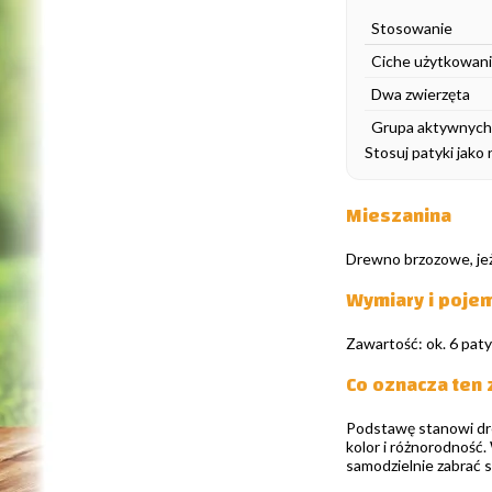
Stosowanie
Ciche użytkowan
Dwa zwierzęta
Grupa aktywnych 
Stosuj patyki jako
Mieszanina
Drewno brzozowe, jeż
Wymiary i poje
Zawartość: ok. 6 paty
Co oznacza ten
Podstawę stanowi drew
kolor i różnorodność.
samodzielnie zabrać s