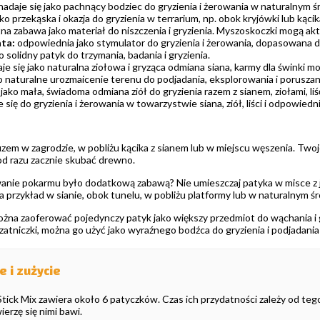
nadaje się jako pachnący bodziec do gryzienia i żerowania w naturalnym 
ako przekąska i okazja do gryzienia w terrarium, np. obok kryjówki lub kąci
na zabawa jako materiał do niszczenia i gryzienia. Myszoskoczki mogą ak
ta:
odpowiednia jako stymulator do gryzienia i żerowania, dopasowana do
o solidny patyk do trzymania, badania i gryzienia.
je się jako naturalna ziołowa i gryząca odmiana siana, karmy dla świnki mo
o naturalne urozmaicenie terenu do podjadania, eksplorowania i poruszan
jako mała, świadoma odmiana ziół do gryzienia razem z sianem, ziołami, liść
 się do gryzienia i żerowania w towarzystwie siana, ziół, liści i odpow
zem w zagrodzie, w pobliżu kącika z sianem lub w miejscu węszenia. Twoj
od razu zacznie skubać drewno.
anie pokarmu było dodatkową zabawą? Nie umieszczaj patyka w misce z je
a przykład w sianie, obok tunelu, w pobliżu platformy lub w naturalnym ś
na zaoferować pojedynczy patyk jako większy przedmiot do wąchania i gr
koszatniczki, można go użyć jako wyraźnego bodźca do gryzienia i podjadani
 i zużycie
ick Mix zawiera około 6 patyczków. Czas ich przydatności zależy od tego, 
erzę się nimi bawi.