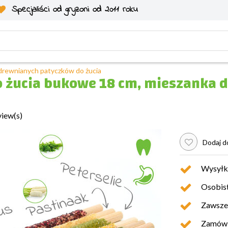
Specjaliści od gryzoni od 2011 roku
drewnianych patyczków do żucia
 żucia bukowe 18 cm, mieszanka 
view(s)
Dodaj do
Wysyłk
Osobist
Zawsze 
Zamówio