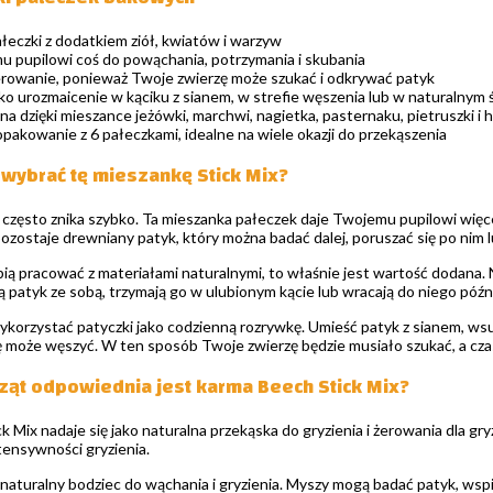
łeczki z dodatkiem ziół, kwiatów i warzyw
 pupilowi coś do powąchania, potrzymania i skubania
rowanie, ponieważ Twoje zwierzę może szukać i odkrywać patyk
ako urozmaicenie w kąciku z sianem, w strefie węszenia lub w naturalnym
 dzięki mieszance jeżówki, marchwi, nagietka, pasternaku, pietruszki i 
pakowanie z 6 pałeczkami, idealne na wiele okazji do przekąszenia
wybrać tę mieszankę Stick Mix?
często znika szybko. Ta mieszanka pałeczek daje Twojemu pupilowi więcej
pozostaje drewniany patyk, który można badać dalej, poruszać się po nim 
ubią pracować z materiałami naturalnymi, to właśnie jest wartość dodana. 
 patyk ze sobą, trzymają go w ulubionym kącie lub wracają do niego późn
ykorzystać patyczki jako codzienną rozrywkę. Umieść patyk z sianem, wsu
ę może węszyć. W ten sposób Twoje zwierzę będzie musiało szukać, a cza
rząt odpowiednia jest karma Beech Stick Mix?
 Mix nadaje się jako naturalna przekąska do gryzienia i żerowania dla gryz
ntensywności gryzienia.
 naturalny bodziec do wąchania i gryzienia. Myszy mogą badać patyk, wspi