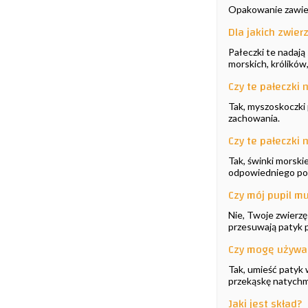
Opakowanie zawiera
Dla jakich zwie
Pałeczki te nadaj
morskich, królików,
Czy te pałeczki
Tak, myszoskoczki 
zachowania.
Czy te pałeczki 
Tak, świnki morskie
odpowiedniego po
Czy mój pupil mu
Nie, Twoje zwierzę
przesuwają patyk p
Czy mogę używać
Tak, umieść patyk 
przekąskę natychmi
Jaki jest skład?