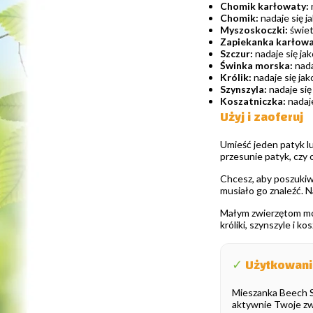
Chomik karłowaty:
Chomik:
nadaje się j
Myszoskoczki:
świet
Zapiekanka karłowa
Szczur:
nadaje się jak
Świnka morska:
nada
Królik:
nadaje się jak
Szynszyla:
nadaje się 
Koszatniczka:
nadaje
Użyj i zaoferuj
Umieść jeden patyk lu
przesunie patyk, czy 
Chcesz, aby poszukiw
musiało go znaleźć. N
Małym zwierzętom moż
króliki, szynszyle i 
✓
Użytkowanie
Mieszanka Beech St
aktywnie Twoje zwi