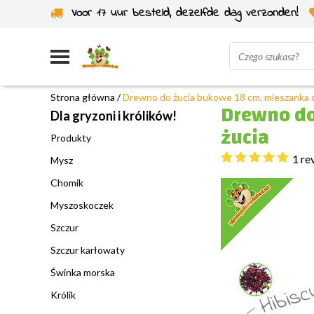
Voor 17 uur besteld, dezelfde dag verzonden!
Wysyłka z własnego magazynu
Strona główna
/
Drewno do żucia bukowe 18 cm, mieszanka 
Drewno do
Dla gryzoni i królików!
żucia
Produkty
1 re
Mysz
Chomik
Myszoskoczek
Szczur
Szczur karłowaty
Świnka morska
Królik