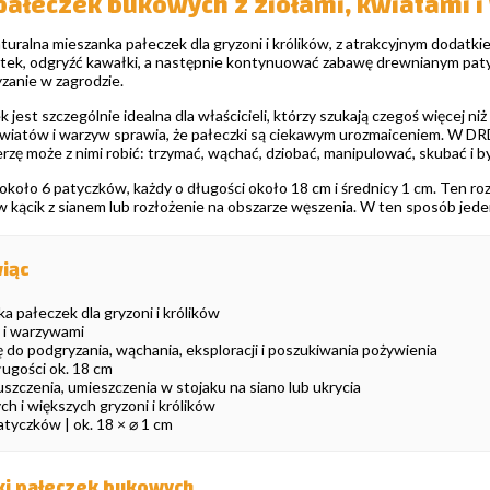
ałeczek bukowych z ziołami, kwiatami i
turalna mieszanka pałeczek dla gryzoni i królików, z atrakcyjnym dodat
atek, odgryźć kawałki, a następnie kontynuować zabawę drewnianym patycz
zanie w zagrodzie.
 jest szczególnie idealna dla właścicieli, którzy szukają czegoś więcej n
kwiatów i warzyw sprawia, że pałeczki są ciekawym urozmaiceniem. W DRD,
rzę może z nimi robić: trzymać, wąchać, dziobać, manipulować, skubać i
koło 6 patyczków, każdy o długości około 18 cm i średnicy 1 cm. Ten ro
 w kącik z sianem lub rozłożenie na obszarze węszenia. W ten sposób je
iąc
a pałeczek dla gryzoni i królików
i i warzywami
ę do podgryzania, wąchania, eksploracji i poszukiwania pożywienia
ługości ok. 18 cm
zczenia, umieszczenia w stojaku na siano lub ukrycia
ch i większych gryzoni i królików
atyczków | ok. 18 × ⌀ 1 cm
ki pałeczek bukowych