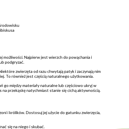
 środowisku
hibiskusa
 możliwości. Najpierw jest wierzch do powąchania i
lub podgryzać.
Niektóre zwierzęta od razu chwytają patyk i zaczynają nim
iej. To również jest częścią naturalnego użytkowania.
ń go między materiały naturalne lub częściowo ukryj w
s na przekąskę natychmiast stanie się cichą aktywnością.
oni i królików. Dostosuj jej użycie do gatunku zwierzęcia,
nać się na niego i skubać.