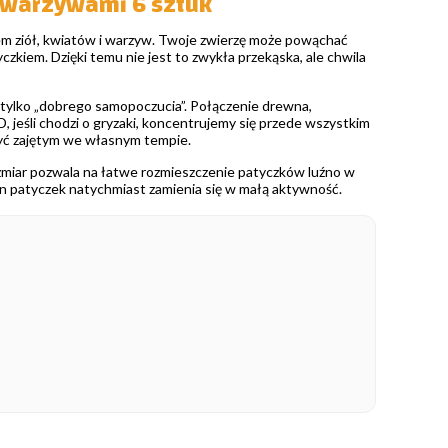
 warzywami 6 sztuk
kiem ziół, kwiatów i warzyw. Twoje zwierzę może powąchać
kiem. Dzięki temu nie jest to zwykła przekąska, ale chwila
iż tylko „dobrego samopoczucia”. Połączenie drewna,
 jeśli chodzi o gryzaki, koncentrujemy się przede wszystkim
 być zajętym we własnym tempie.
zmiar pozwala na łatwe rozmieszczenie patyczków luźno w
den patyczek natychmiast zamienia się w małą aktywność.