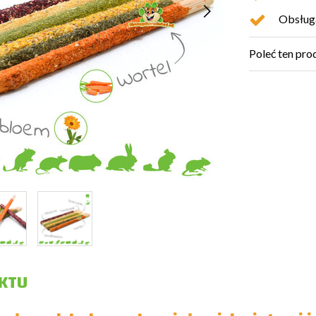
Obsługa
Poleć ten pro
KTU