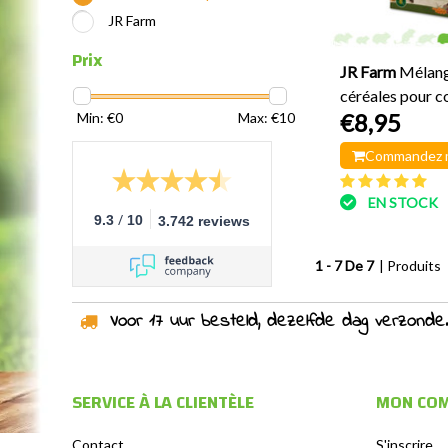
JR Farm
Prix
JR Farm
Mélang
céréales pour c
€8,95
Min: €
0
Max: €
10
grammes
Commandez 
EN STOCK
/
9.3
10
3.742 reviews
1 - 7 De 7
| Produits
Voor 17 uur besteld, dezelfde dag verzonden!
SERVICE À LA CLIENTÈLE
MON CO
Contact
S'inscrire