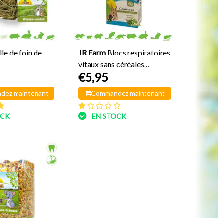
lle de foin de
JR Farm
Blocs respiratoires
vitaux sans céréales
€5,95
HEALTH
dez maintenant
Commandez maintenant
OCK
EN STOCK