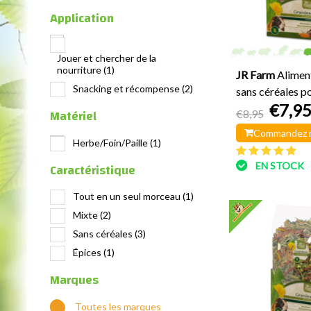
Application
Jouer et chercher de la
nourriture
(1)
JR Farm
Alimen
Snacking et récompense
(2)
sans céréales p
€7,9
600 grammes
Matériel
€8,95
Commandez 
Herbe/Foin/Paille
(1)
Caractéristique
EN STOCK
Tout en un seul morceau
(1)
Mixte
(2)
Sans céréales
(3)
Épices
(1)
Marques
Toutes les marques