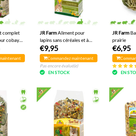
t complet
JR Farm
Aliment pour
JR Farm
Ba
our cobayes,
lapins sans céréales et à
prairie
5
€9,95
€6,95
base de plantes, 400
grammes
maintenant
Commandez maintenant
Comman
Pas encore évalué(e)
EN STOCK
EN ST