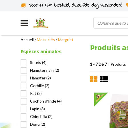
Voor 17 uur besteld, dezelfde dag verzonden!
Expédié depuis notre propre stock
Accueil
/
Mots-clés
/
Margriet
Produits a
Espèces animales
Souris
(4)
1 - 7 De 7
| Produits
Hamster nain
(2)
Hamster
(2)
Gerbille
(2)
Rat
(2)
Cochon d'Inde
(4)
Lapin
(3)
Chinchilla
(2)
Dégu
(2)