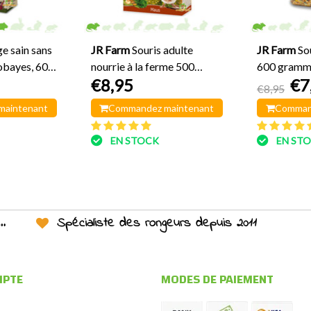
e sain sans
JR Farm
Souris adulte
JR Farm
So
obayes, 600
nourrie à la ferme 500
600 gramm
€8,95
€7
grammes
€8,95
maintenant
Commandez maintenant
Comman
EN STOCK
EN ST
Spécialiste des rongeurs depuis 2011
MPTE
MODES DE PAIEMENT