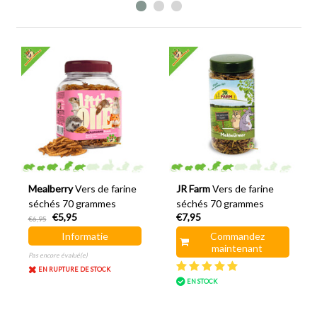
Mealberry
Vers de farine
JR Farm
Vers de farine
séchés 70 grammes
séchés 70 grammes
€5,95
€7,95
€6,95
Informatie
Commandez
maintenant
Pas encore évalué(e)
EN RUPTURE DE STOCK
EN STOCK