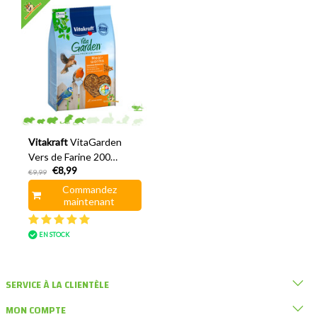
Vitakraft
VitaGarden
Vers de Farine 200
€8,99
grammes
€9,99
Commandez
maintenant
EN STOCK
SERVICE À LA CLIENTÈLE
MON COMPTE