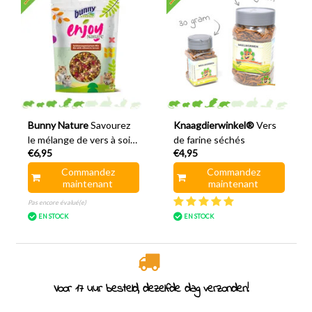
Bunny Nature
Savourez
Knaagdierwinkel®
Vers
le mélange de vers à soie
de farine séchés
€6,95
€4,95
et de fleurs de la nature
Commandez
Commandez
maintenant
maintenant
Pas encore évalué(e)
EN STOCK
EN STOCK
Voor 17 uur besteld, dezelfde dag verzonden!