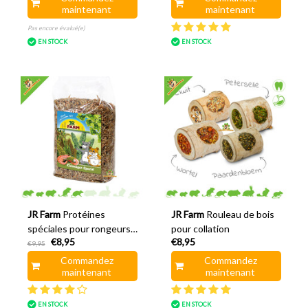
maintenant
maintenant
Pas encore évalué(e)
EN STOCK
EN STOCK
JR Farm
Protéines
JR Farm
Rouleau de bois
spéciales pour rongeurs
pour collation
€8,95
€8,95
600 grammes
€9,95
Commandez
Commandez
maintenant
maintenant
EN STOCK
EN STOCK