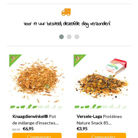
Voor 17 uur besteld, dezelfde dag verzonden!
Knaagdierwinkel®
Pot
Versele-Laga
Protéines
de mélange d'insectes
Nature Snack 85
€6,95
€3,95
155 grammes
grammes
€8,95
Commandez
Commandez