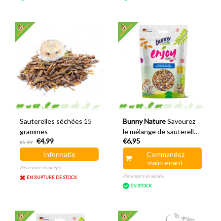
Sauterelles séchées 15
Bunny Nature
Savourez
grammes
le mélange de sauterelles
€4,99
€6,95
de la nature
€5,99
Informatie
Commandez
maintenant
Pas encore évalué(e)
Pas encore évalué(e)
EN RUPTURE DE STOCK
EN STOCK