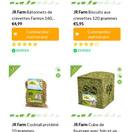
JR Farm
Bâtonnets de
JR Farm
Biscuits aux
crevettes Farmys 160
crevettes 120 grammes
€4,99
€5,95
grammes
Commandez
Commandez
maintenant
maintenant
EN STOCK
EN STOCK
JR Farm
Cocktail protéiné
JR Farm
Cube de
10 grammes
fourrage avec foin et vers