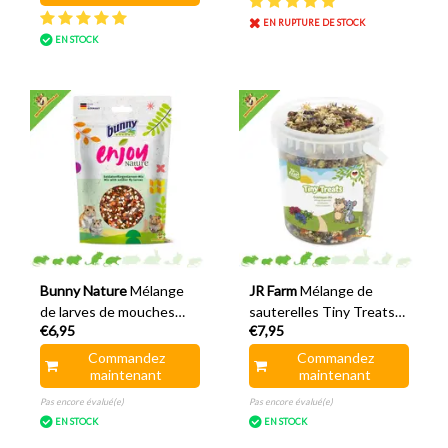
EN RUPTURE DE STOCK
EN STOCK
Bunny Nature
Mélange
JR Farm
Mélange de
de larves de mouches
sauterelles Tiny Treats
€6,95
€7,95
soldats Saveur Nature
150 grammes
Commandez
Commandez
maintenant
maintenant
Pas encore évalué(e)
Pas encore évalué(e)
EN STOCK
EN STOCK