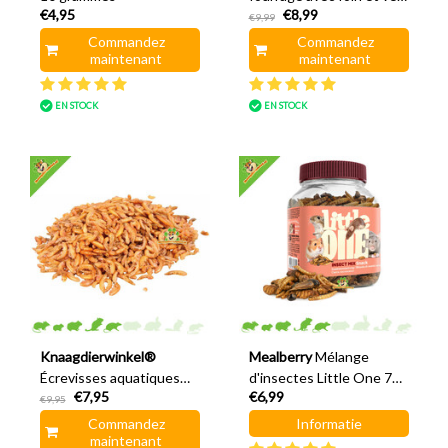
€4,95
€8,99
de farine 12 cm
€9,99
Commandez
Commandez
maintenant
maintenant
EN STOCK
EN STOCK
Knaagdierwinkel®
Mealberry
Mélange
Écrevisses aquatiques
d'insectes Little One 75
€7,95
€6,99
Gammarus 80 grammes
grammes
€9,95
Commandez
Informatie
maintenant