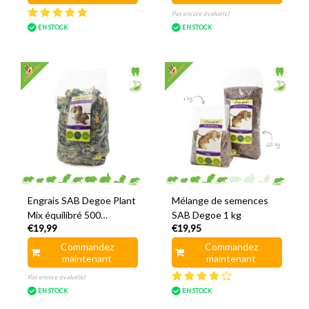
Pas encore évalué(e)
EN STOCK
EN STOCK
Engrais SAB Degoe Plant
Mélange de semences
Mix équilibré 500
SAB Degoe 1 kg
€19,99
€19,95
grammes
Commandez
Commandez
maintenant
maintenant
Pas encore évalué(e)
EN STOCK
EN STOCK