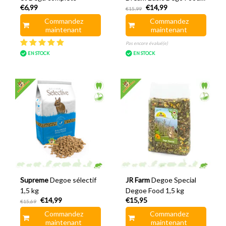
€6,99
€14,99
1,2 kg
€15,99
Commandez
Commandez
maintenant
maintenant
Pas encore évalué(e)
EN STOCK
EN STOCK
Supreme
Degoe sélectif
JR Farm
Degoe Special
1,5 kg
Degoe Food 1,5 kg
€14,99
€15,95
€15,69
Commandez
Commandez
maintenant
maintenant