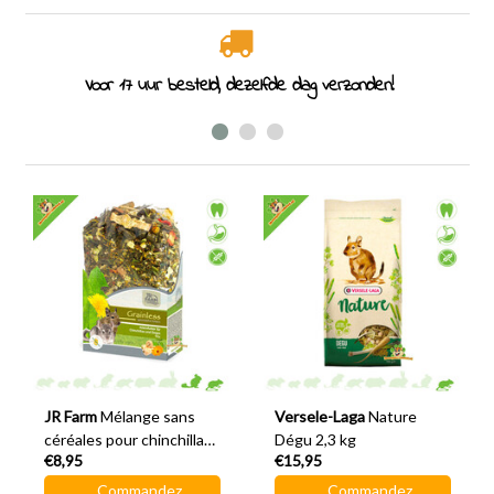
Voor 17 uur besteld, dezelfde dag verzonden!
JR Farm
Mélange sans
Versele-Laga
Nature
céréales pour chinchillas
Dégu 2,3 kg
€8,95
€15,95
et dégus, 650 grammes
Commandez
Commandez