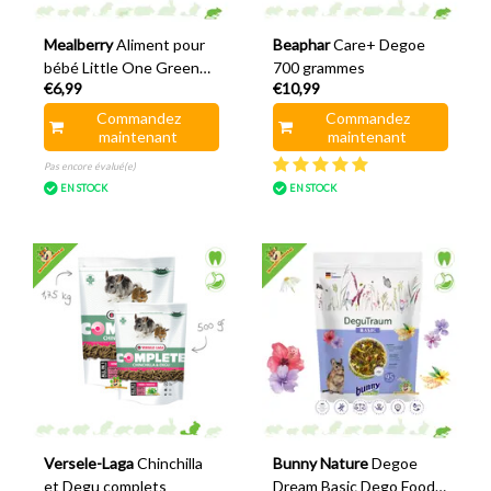
Mealberry
Aliment pour
Beaphar
Care+ Degoe
bébé Little One Green
700 grammes
€6,99
€10,99
Valley Dego 750
grammes
Commandez
Commandez
maintenant
maintenant
Pas encore évalué(e)
EN STOCK
EN STOCK
Versele-Laga
Chinchilla
Bunny Nature
Degoe
et Degu complets
Dream Basic Dego Food