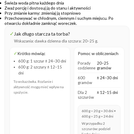
Świeża woda pitna każdego dnia
Zważ porcję i dostosuj ją do stanu i aktywności
Przy zmianie karmy: zmieniaj ją stopniowo
Przechowywać w chłodnym, ciemnym i suchym miejscu. Po
otwarciu dokładnie zamknąć woreczek.
✓
Jak długo starcza ta torba?
Wskazania: dawka dzienna dla szczura: 20–25 g.
✓
Krótko mówiąc
Pomoc w obliczeniach
600 g: 1 szczur ± 24–30 dni
Porady
20–25
600 g: 2 szczury ± 12–15
codzienne
gramów
dni
600
± 24–30 dni
To wskazówka. Rozlanie i
gramów
aktywność mogą mieć wpływ na
spożycie.
Dla 2
± 12–15 dni
szczurów
600 g ÷ 20 g = 30 dni •
600 g ÷ 25 g = 24 dni
W przypadku 2
szczurów: podziel