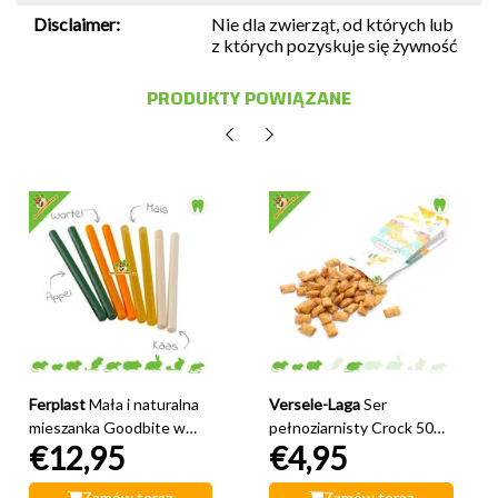
Disclaimer:
Nie dla zwierząt, od których lub
z których pozyskuje się żywność
PRODUKTY POWIĄZANE
Ferplast
Mała i naturalna
Versele-Laga
Ser
mieszanka Goodbite w
pełnoziarnisty Crock 50
€12,95
€4,95
sztyfcie
gramów
Zamów teraz
Zamów teraz