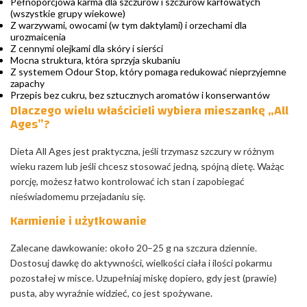
Pełnoporcjowa karma dla szczurów i szczurów karłowatych
(wszystkie grupy wiekowe)
Z warzywami, owocami (w tym daktylami) i orzechami dla
urozmaicenia
Z cennymi olejkami dla skóry i sierści
Mocna struktura, która sprzyja skubaniu
Z systemem Odour Stop, który pomaga redukować nieprzyjemne
zapachy
Przepis bez cukru, bez sztucznych aromatów i konserwantów
Dlaczego wielu właścicieli wybiera mieszankę „All
Ages”?
Dieta All Ages jest praktyczna, jeśli trzymasz szczury w różnym
wieku razem lub jeśli chcesz stosować jedną, spójną dietę. Ważąc
porcję, możesz łatwo kontrolować ich stan i zapobiegać
nieświadomemu przejadaniu się.
Karmienie i użytkowanie
Zalecane dawkowanie: około 20–25 g na szczura dziennie.
Dostosuj dawkę do aktywności, wielkości ciała i ilości pokarmu
pozostałej w misce. Uzupełniaj miskę dopiero, gdy jest (prawie)
pusta, aby wyraźnie widzieć, co jest spożywane.