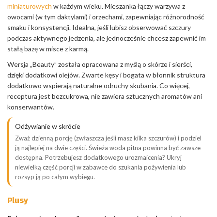
miniaturowych
w każdym wieku. Mieszanka łączy warzywa z
owocami (w tym daktylami) i orzechami, zapewniając różnorodność
smaku i konsystencji. Idealna, jeśli lubisz obserwować szczury
podczas aktywnego jedzenia, ale jednocześnie chcesz zapewnić im
stałą bazę w misce z karmą.
Wersja „Beauty” została opracowana z myślą o skórze i sierści,
dzięki dodatkowi olejów. Zwarte kęsy i bogata w błonnik struktura
dodatkowo wspierają naturalne odruchy skubania. Co więcej,
receptura jest bezcukrowa, nie zawiera sztucznych aromatów ani
konserwantów.
Odżywianie w skrócie
Zważ dzienną porcję (zwłaszcza jeśli masz kilka szczurów) i podziel
ją najlepiej na dwie części. Świeża woda pitna powinna być zawsze
dostępna. Potrzebujesz dodatkowego urozmaicenia? Ukryj
niewielką część porcji w zabawce do szukania pożywienia lub
rozsyp ją po całym wybiegu.
Plusy