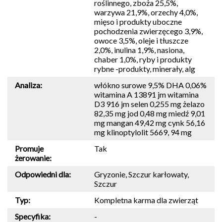
roślinnego, zboża 25,5%,
warzywa 21,9%, orzechy 4,0%,
mięso i produkty uboczne
pochodzenia zwierzęcego 3,9%,
owoce 3,5%, oleje i tłuszcze
2,0%, inulina 1,9%, nasiona,
chaber 1,0%, ryby i produkty
rybne -produkty, minerały, alg
Analiza:
włókno surowe 9,5% DHA 0,06%
witamina A 13891 jm witamina
D3 916 jm selen 0,255 mg żelazo
82,35 mg jod 0,48 mg miedź 9,01
mg mangan 49,42 mg cynk 56,16
mg klinoptylolit 5669, 94 mg
Promuje
Tak
żerowanie:
Odpowiedni dla:
Gryzonie, Szczur karłowaty,
Szczur
Typ:
Kompletna karma dla zwierząt
Specyfika:
-