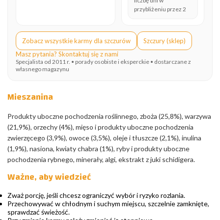
liczbę dni w
przybliżeniu przez 2
Zobacz wszystkie karmy dla szczurów
Szczury (sklep)
Masz pytania? Skontaktuj się z nami
Specjalista od 2011 r. • porady osobiste i eksperckie • dostarczane z
własnego magazynu
Mieszanina
Produkty uboczne pochodzenia roślinnego, zboża (25,8%), warzywa
(21,9%), orzechy (4%), mięso i produkty uboczne pochodzenia
zwierzęcego (3,9%), owoce (3,5%), oleje i tłuszcze (2,1%), inulina
(1,9%), nasiona, kwiaty chabra (1%), ryby i produkty uboczne
pochodzenia rybnego, minerały, algi, ekstrakt z juki schidigera.
Ważne, aby wiedzieć
Zważ porcję, jeśli chcesz ograniczyć wybór i ryzyko rozlania.
Przechowywać w chłodnym i suchym miejscu, szczelnie zamknięte,
sprawdzać świeżość.