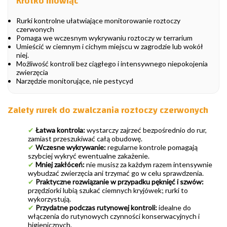
Krótko mówiąc
Rurki kontrolne ułatwiające monitorowanie roztoczy
czerwonych
Pomaga we wczesnym wykrywaniu roztoczy w terrarium
Umieścić w ciemnym i cichym miejscu w zagrodzie lub wokół
niej.
Możliwość kontroli bez ciągłego i intensywnego niepokojenia
zwierzęcia
Narzędzie monitorujące, nie pestycyd
Zalety rurek do zwalczania roztoczy czerwonych
✔
Łatwa kontrola:
wystarczy zajrzeć bezpośrednio do rur,
zamiast przeszukiwać całą obudowę.
✔
Wczesne wykrywanie:
regularne kontrole pomagają
szybciej wykryć ewentualne zakażenie.
✔
Mniej zakłóceń:
nie musisz za każdym razem intensywnie
wybudzać zwierzęcia ani trzymać go w celu sprawdzenia.
✔
Praktyczne rozwiązanie w przypadku pęknięć i szwów:
przędziorki lubią szukać ciemnych kryjówek; rurki to
wykorzystują.
✔
Przydatne podczas rutynowej kontroli:
idealne do
włączenia do rutynowych czynności konserwacyjnych i
higienicznych.