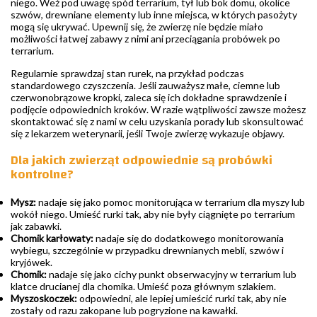
niego. Weź pod uwagę spód terrarium, tył lub bok domu, okolice
szwów, drewniane elementy lub inne miejsca, w których pasożyty
mogą się ukrywać. Upewnij się, że zwierzę nie będzie miało
możliwości łatwej zabawy z nimi ani przeciągania probówek po
terrarium.
Regularnie sprawdzaj stan rurek, na przykład podczas
standardowego czyszczenia. Jeśli zauważysz małe, ciemne lub
czerwonobrązowe kropki, zaleca się ich dokładne sprawdzenie i
podjęcie odpowiednich kroków. W razie wątpliwości zawsze możesz
skontaktować się z nami w celu uzyskania porady lub skonsultować
się z lekarzem weterynarii, jeśli Twoje zwierzę wykazuje objawy.
Dla jakich zwierząt odpowiednie są probówki
kontrolne?
Mysz:
nadaje się jako pomoc monitorująca w terrarium dla myszy lub
wokół niego. Umieść rurki tak, aby nie były ciągnięte po terrarium
jak zabawki.
Chomik karłowaty:
nadaje się do dodatkowego monitorowania
wybiegu, szczególnie w przypadku drewnianych mebli, szwów i
kryjówek.
Chomik:
nadaje się jako cichy punkt obserwacyjny w terrarium lub
klatce drucianej dla chomika. Umieść poza głównym szlakiem.
Myszoskoczek:
odpowiedni, ale lepiej umieścić rurki tak, aby nie
zostały od razu zakopane lub pogryzione na kawałki.