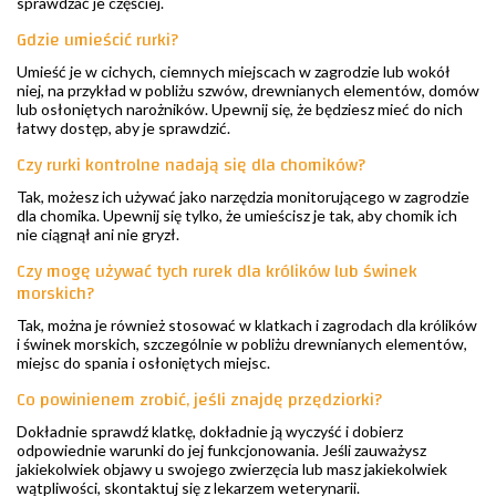
sprawdzać je częściej.
Gdzie umieścić rurki?
Umieść je w cichych, ciemnych miejscach w zagrodzie lub wokół
niej, na przykład w pobliżu szwów, drewnianych elementów, domów
lub osłoniętych narożników. Upewnij się, że będziesz mieć do nich
łatwy dostęp, aby je sprawdzić.
Czy rurki kontrolne nadają się dla chomików?
Tak, możesz ich używać jako narzędzia monitorującego w zagrodzie
dla chomika. Upewnij się tylko, że umieścisz je tak, aby chomik ich
nie ciągnął ani nie gryzł.
Czy mogę używać tych rurek dla królików lub świnek
morskich?
Tak, można je również stosować w klatkach i zagrodach dla królików
i świnek morskich, szczególnie w pobliżu drewnianych elementów,
miejsc do spania i osłoniętych miejsc.
Co powinienem zrobić, jeśli znajdę przędziorki?
Dokładnie sprawdź klatkę, dokładnie ją wyczyść i dobierz
odpowiednie warunki do jej funkcjonowania. Jeśli zauważysz
jakiekolwiek objawy u swojego zwierzęcia lub masz jakiekolwiek
wątpliwości, skontaktuj się z lekarzem weterynarii.