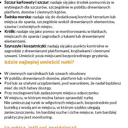
Szczur karłowaty i szczur:
nadaje się jako środek pomocniczy w
wybiegach dla szczurów, szczególnie w pobliżu drewnianych
platform, domów i ciemnych kątów.
Świnka morska:
nadaje się do dodatkowej kontroli terrarium lub
miejsca do spania, szczególnie wokół drewnianych elementów,
szwów i osłoniętych miejsc.
Królik:
nadaje się jako pomoc w monitorowaniu w klatkach,
miejscach do spania i zagrodach z lukami lub drewnianymi
elementami.
Szynszyle i koszatniczki:
nadają się jako punkty kontrolne w
zagrodzie z drewnianymi platformami, kryjówkami i ciemnymi
szwami. Umieścić poza miejscami bezpośredniego gryzienia.
Gdzie najlepiej umieścić rurki?
W ciemnych narożnikach lub szwach obudowy
W pobliżu drewnianych domów, platform lub schronów
Pod lub za stałymi urządzeniami, pod warunkiem, że nadal będziesz
mieć do nich łatwy dostęp.
Przy noclegowni lub zadaszonym miejscu odpoczynku
W miejscu, w którym można łatwo sprawdzić rurkę
Nie umieszczaj rurek w wilgotnych miejscach, bezpośrednio pod
butelką z wodą ani w miejscu, w którym szybko ulegają
zanieczyszczeniu. Im bardziej suche i ciche miejsce, tym bardziej
praktyczny jest monitoring.
Co robisz, jeśli coś znajdziesz?