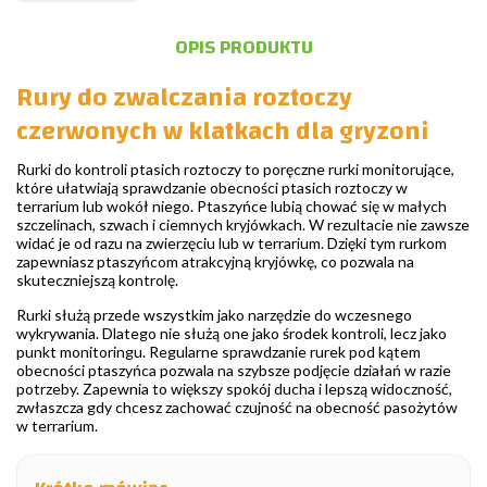
OPIS PRODUKTU
Rury do zwalczania roztoczy
czerwonych w klatkach dla gryzoni
Rurki do kontroli ptasich roztoczy to poręczne rurki monitorujące,
które ułatwiają sprawdzanie obecności ptasich roztoczy w
terrarium lub wokół niego. Ptaszyńce lubią chować się w małych
szczelinach, szwach i ciemnych kryjówkach. W rezultacie nie zawsze
widać je od razu na zwierzęciu lub w terrarium. Dzięki tym rurkom
zapewniasz ptaszyńcom atrakcyjną kryjówkę, co pozwala na
skuteczniejszą kontrolę.
Rurki służą przede wszystkim jako narzędzie do wczesnego
wykrywania. Dlatego nie służą one jako środek kontroli, lecz jako
punkt monitoringu. Regularne sprawdzanie rurek pod kątem
obecności ptaszyńca pozwala na szybsze podjęcie działań w razie
potrzeby. Zapewnia to większy spokój ducha i lepszą widoczność,
zwłaszcza gdy chcesz zachować czujność na obecność pasożytów
w terrarium.