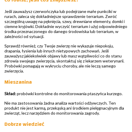
Jeśli zauważysz czerwończyka lub podejrzane małe punkciki w
rurach, zaleca się dokładniejsze sprawdzenie terrarium. Zwróć
szczególną uwagę na pęknięcia, szwy, drewniane elementy, domki i
ciemne kryjówki. Dokładnie wyczyść terrarium i użyj odpowiedniego
środka przeznaczonego do danego środowiska lub terrarium, w
zależności od sytuacji.
Sprawdź również, czy Twoje zwierzę nie wykazuje niepokoju,
drapania, łysienia lub innych nietypowych zachowań. Jeśli
zauważysz jakiekolwiek objawy lub masz wątpliwości co do stanu
zdrowia swojego zwierzęcia, skontaktuj się z lekarzem weterynarii.
Probówki pomagają w wykryciu choroby, ale nie leczą samego
zwierzęcia.
Mieszanina
Skład:
probówki kontrolne do monitorowania ptaszyńca kurzego.
Nie ma zastosowania żadna analiza wartości odżywczych. Ten
produkt nie jest karmą, przekąską ani środkiem pielęgnacyjnym dla
zwierząt, lecz narzędziem do monitorowania zagrody.
Dobrze wiedzieć