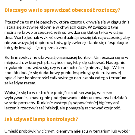
Dlaczego warto sprawdzać obecność roztoczy?
Ptaszyńce to małe pasożyty, które często ukrywają się w ciągu dnia
i stają się aktywne głównie w chwilach ciszy. W związku z tym
można je łatwo przeoczyć, jeśli sprawdza się klatkę tylko w ciągu
dnia. Warto jednak wykryć ewentualną inwazję jak najwcześniej, aby
nie zauważyć jej dopiero wtedy, gdy zwierzę stanie się niespokojne
lub gdy inwazja się rozprzestrzeni.
Rurki inspekcyjne ułatwiają organizację kontroli. Umieszcza się je w
miejscach, w których ptaszyńce mogłyby się schować. Następnie
regularnie sprawdza się, czy w rurkach nic się nie znajduje. W ten
sposób dodaje się dodatkowy punkt inspekcyjny do rutynowej
opieki, bez konieczności całkowitego naruszania całego terrarium
za każdym razem.
Wpisuje się to w ostrożne podejście: obserwacja, wczesne
wykrywanie, a następnie podejmowanie ukierunkowanych działań
w razie potrzeby. Rurki nie zastępują odpowiedniej higieny ani
leczenia rzeczywistej infekcji, ale pomagają zachować czujność.
Jak używać lamp kontrolnych?
Umieść probówki w cichym, ciemnym miejscu w terrarium lub wokół