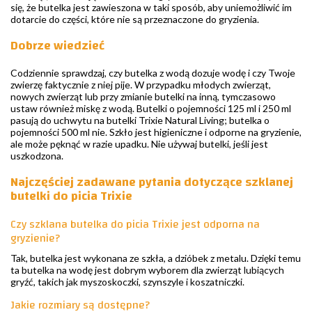
się, że butelka jest zawieszona w taki sposób, aby uniemożliwić im
dotarcie do części, które nie są przeznaczone do gryzienia.
Dobrze wiedzieć
Codziennie sprawdzaj, czy butelka z wodą dozuje wodę i czy Twoje
zwierzę faktycznie z niej pije. W przypadku młodych zwierząt,
nowych zwierząt lub przy zmianie butelki na inną, tymczasowo
ustaw również miskę z wodą. Butelki o pojemności 125 ml i 250 ml
pasują do uchwytu na butelki Trixie Natural Living; butelka o
pojemności 500 ml nie. Szkło jest higieniczne i odporne na gryzienie,
ale może pęknąć w razie upadku. Nie używaj butelki, jeśli jest
uszkodzona.
Najczęściej zadawane pytania dotyczące szklanej
butelki do picia Trixie
Czy szklana butelka do picia Trixie jest odporna na
gryzienie?
Tak, butelka jest wykonana ze szkła, a dzióbek z metalu. Dzięki temu
ta butelka na wodę jest dobrym wyborem dla zwierząt lubiących
gryźć, takich jak myszoskoczki, szynszyle i koszatniczki.
Jakie rozmiary są dostępne?