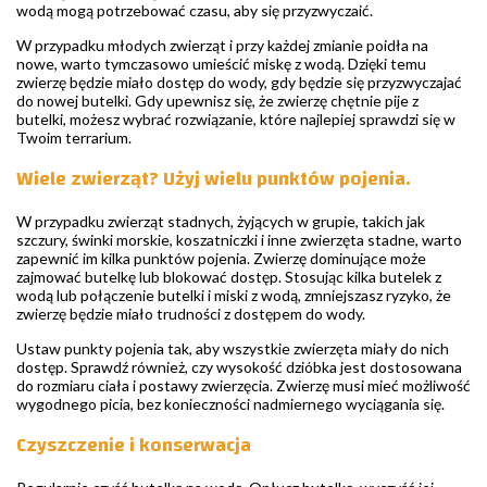
wodą mogą potrzebować czasu, aby się przyzwyczaić.
W przypadku młodych zwierząt i przy każdej zmianie poidła na
nowe, warto tymczasowo umieścić miskę z wodą. Dzięki temu
zwierzę będzie miało dostęp do wody, gdy będzie się przyzwyczajać
do nowej butelki. Gdy upewnisz się, że zwierzę chętnie pije z
butelki, możesz wybrać rozwiązanie, które najlepiej sprawdzi się w
Twoim terrarium.
Wiele zwierząt? Użyj wielu punktów pojenia.
W przypadku zwierząt stadnych, żyjących w grupie, takich jak
szczury, świnki morskie, koszatniczki i inne zwierzęta stadne, warto
zapewnić im kilka punktów pojenia. Zwierzę dominujące może
zajmować butelkę lub blokować dostęp. Stosując kilka butelek z
wodą lub połączenie butelki i miski z wodą, zmniejszasz ryzyko, że
zwierzę będzie miało trudności z dostępem do wody.
Ustaw punkty pojenia tak, aby wszystkie zwierzęta miały do nich
dostęp. Sprawdź również, czy wysokość dzióbka jest dostosowana
do rozmiaru ciała i postawy zwierzęcia. Zwierzę musi mieć możliwość
wygodnego picia, bez konieczności nadmiernego wyciągania się.
Czyszczenie i konserwacja