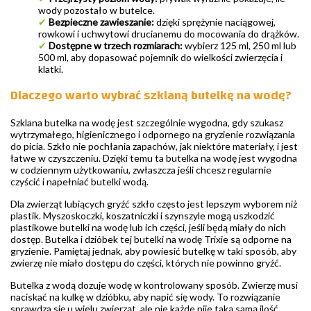
wody pozostało w butelce.
✔
Bezpieczne zawieszanie:
dzięki sprężynie naciągowej,
rowkowi i uchwytowi drucianemu do mocowania do drążków.
✔
Dostępne w trzech rozmiarach:
wybierz 125 ml, 250 ml lub
500 ml, aby dopasować pojemnik do wielkości zwierzęcia i
klatki.
Dlaczego warto wybrać szklaną butelkę na wodę?
Szklana butelka na wodę jest szczególnie wygodna, gdy szukasz
wytrzymałego, higienicznego i odpornego na gryzienie rozwiązania
do picia. Szkło nie pochłania zapachów, jak niektóre materiały, i jest
łatwe w czyszczeniu. Dzięki temu ta butelka na wodę jest wygodna
w codziennym użytkowaniu, zwłaszcza jeśli chcesz regularnie
czyścić i napełniać butelki wodą.
Dla zwierząt lubiących gryźć szkło często jest lepszym wyborem niż
plastik. Myszoskoczki, koszatniczki i szynszyle mogą uszkodzić
plastikowe butelki na wodę lub ich części, jeśli będą miały do nich
dostęp. Butelka i dzióbek tej butelki na wodę Trixie są odporne na
gryzienie. Pamiętaj jednak, aby powiesić butelkę w taki sposób, aby
zwierzę nie miało dostępu do części, których nie powinno gryźć.
Butelka z wodą dozuje wodę w kontrolowany sposób. Zwierzę musi
naciskać na kulkę w dzióbku, aby napić się wody. To rozwiązanie
sprawdza się u wielu zwierząt, ale nie każde pije taką samą ilość