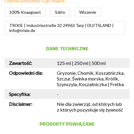
Chętnie pomożemy Ci go znaleźć.
100% Knaagvast
Szkło
Wiszenie
TRIXIE | Industriestraße 32 24963 Tarp | DUITSLAND |
info@trixie.de
DANE TECHNICZNE
Zawartość:
125 ml | 250 ml | 500 ml
Odpowiedni dla:
Gryzonie, Chomik, Koszatniczka,
Szczur, Świnka morska, Królik,
Szynszyla, Koszatniczka | Fretka
Specyfika:
-
Disclaimer:
Nie dla zwierząt, od których lub
z których pozyskuje się żywność
PRODUKTY POWIĄZANE