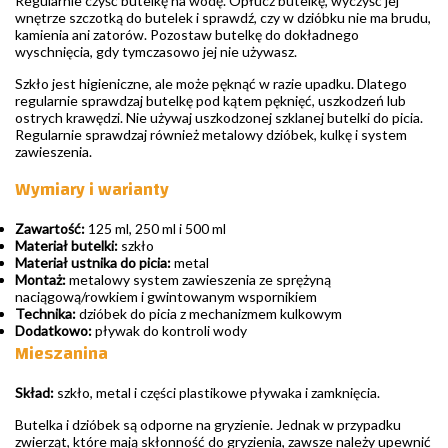
Regularnie czyść butelkę na wodę. Opłucz butelkę, wyczyść jej
wnętrze szczotką do butelek i sprawdź, czy w dzióbku nie ma brudu,
kamienia ani zatorów. Pozostaw butelkę do dokładnego
wyschnięcia, gdy tymczasowo jej nie używasz.
Szkło jest higieniczne, ale może pęknąć w razie upadku. Dlatego
regularnie sprawdzaj butelkę pod kątem pęknięć, uszkodzeń lub
ostrych krawędzi. Nie używaj uszkodzonej szklanej butelki do picia.
Regularnie sprawdzaj również metalowy dzióbek, kulkę i system
zawieszenia.
Wymiary i warianty
Zawartość:
125 ml, 250 ml i 500 ml
Materiał butelki:
szkło
Materiał ustnika do picia:
metal
Montaż:
metalowy system zawieszenia ze sprężyną
naciągową/rowkiem i gwintowanym wspornikiem
Technika:
dzióbek do picia z mechanizmem kulkowym
Dodatkowo:
pływak do kontroli wody
Mieszanina
Skład:
szkło, metal i części plastikowe pływaka i zamknięcia.
Butelka i dzióbek są odporne na gryzienie. Jednak w przypadku
zwierząt, które mają skłonność do gryzienia, zawsze należy upewnić