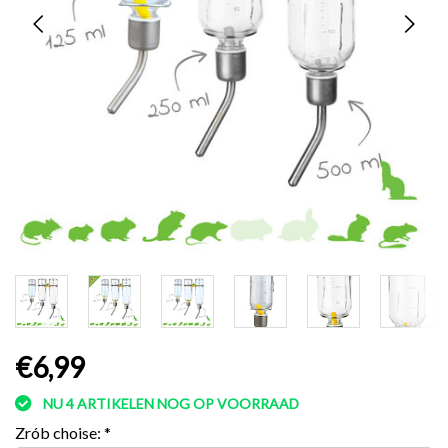
€6,99
NU 4 ARTIKELEN NOG OP VOORRAAD
Zrób choise:
*