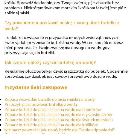
króliki. Sprawdź dokładnie, czy Twoje zwierzę pije z butelki bez
problemu. Niektórym świnkom morskim i królikom łatwiej jest pić z
solidnej miski.
Czy powinienem postawić miskę z wodą obok butelki z
wodą?
To dobre rozwiązanie w przypadku młodych zwierząt, nowych
zwierząt lub przy zmianie butelki na wodę. W ten sposób możesz
mieć pewność, że Twoje zwierzę ma dostęp do wody, gdy
przyzwyczaja się do butelki.
Jak często należy czyścić butelkę na wodę?
Regularnie płucz butelkę i czyść ją szczotką do butelek. Codziennie
sprawdzaj, czy dzióbek jest czysty i prawidłowo dozuje wodę.
Przydatne linki zakupowe
Zobacz wszystkie butelki do picia i miski na wodę
Przeczytaj: jak powiesić butelkę z wodą
Zobacz butelki do picia i miski na wodę dla chomików
Zobacz butelki do picia i miski na wodę dla myszoskoczków
Zobacz butelki do picia i miski na wodę dla świnek morskich
Zobacz butelki do picia i miski na wodę dla królików
Nie masz pewności, jaki napój będzie dla Ciebie odpowiedni?