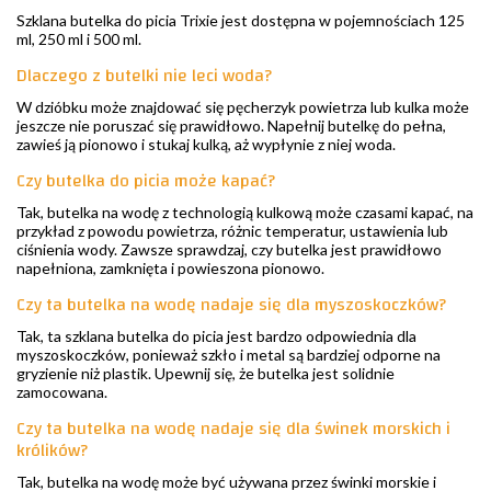
Szklana butelka do picia Trixie jest dostępna w pojemnościach 125
ml, 250 ml i 500 ml.
Dlaczego z butelki nie leci woda?
W dzióbku może znajdować się pęcherzyk powietrza lub kulka może
jeszcze nie poruszać się prawidłowo. Napełnij butelkę do pełna,
zawieś ją pionowo i stukaj kulką, aż wypłynie z niej woda.
Czy butelka do picia może kapać?
Tak, butelka na wodę z technologią kulkową może czasami kapać, na
przykład z powodu powietrza, różnic temperatur, ustawienia lub
ciśnienia wody. Zawsze sprawdzaj, czy butelka jest prawidłowo
napełniona, zamknięta i powieszona pionowo.
Czy ta butelka na wodę nadaje się dla myszoskoczków?
Tak, ta szklana butelka do picia jest bardzo odpowiednia dla
myszoskoczków, ponieważ szkło i metal są bardziej odporne na
gryzienie niż plastik. Upewnij się, że butelka jest solidnie
zamocowana.
Czy ta butelka na wodę nadaje się dla świnek morskich i
królików?
Tak, butelka na wodę może być używana przez świnki morskie i