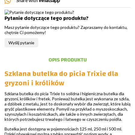
Share with
Whatsapp
Pytanie dotyczące tego produktu?
Masz pytanie dotyczące tego produktu? Zapraszamy do kontaktu,
chętnie Ci pomożemy!
Wyślij pytanie
OPIS PRODUKTU
Szklana butelka do picia Trixie dla
gryzoni i królików
Szklana butelka do picia Trixie to solidna i higieniczna butelka dla
gryzoni, królików i fretek. Ponieważ butelka jest wykonana ze szkła,
a dzióbek z metalu, jest to doskonały wybór dla zwierząt, które lubią
gryźć plastikowe elementy. Pomyśl na przykład o myszoskoczkach,
szynszylach i koszatniczkach, ale także o innych zwierzętach, dla
których potrzebujesz trwałego i łatwego w czyszczeniu poidła.
Butelka jest dostępna w pojemnościach 125 ml, 250 ml i 500 ml.
Dzięki pływakowi można szybko sprawdzić poziom wody, a