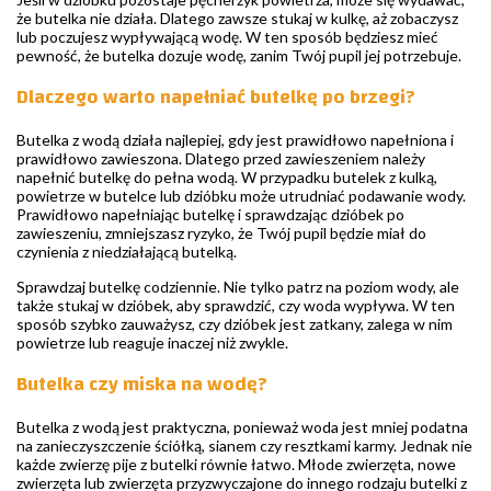
że butelka nie działa. Dlatego zawsze stukaj w kulkę, aż zobaczysz
lub poczujesz wypływającą wodę. W ten sposób będziesz mieć
pewność, że butelka dozuje wodę, zanim Twój pupil jej potrzebuje.
Dlaczego warto napełniać butelkę po brzegi?
Butelka z wodą działa najlepiej, gdy jest prawidłowo napełniona i
prawidłowo zawieszona. Dlatego przed zawieszeniem należy
napełnić butelkę do pełna wodą. W przypadku butelek z kulką,
powietrze w butelce lub dzióbku może utrudniać podawanie wody.
Prawidłowo napełniając butelkę i sprawdzając dzióbek po
zawieszeniu, zmniejszasz ryzyko, że Twój pupil będzie miał do
czynienia z niedziałającą butelką.
Sprawdzaj butelkę codziennie. Nie tylko patrz na poziom wody, ale
także stukaj w dzióbek, aby sprawdzić, czy woda wypływa. W ten
sposób szybko zauważysz, czy dzióbek jest zatkany, zalega w nim
powietrze lub reaguje inaczej niż zwykle.
Butelka czy miska na wodę?
Butelka z wodą jest praktyczna, ponieważ woda jest mniej podatna
na zanieczyszczenie ściółką, sianem czy resztkami karmy. Jednak nie
każde zwierzę pije z butelki równie łatwo. Młode zwierzęta, nowe
zwierzęta lub zwierzęta przyzwyczajone do innego rodzaju butelki z