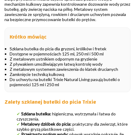
mechanizm kulkowy zapewnia kontrolowane dozowanie wody przez
butelkę, gdy zwierzę naciska na piłkę. Metalowy system
zawieszenia ze sprężyną, rowkiem i drucianym uchwytem pozwala
na bezpieczne przymocowanie butelki do prętów.
Krótko mówiąc
Szklana butelka do picia dla gryzoni, królików i fretek
Dostępne w pojemnościach 125 ml, 250 ml i 500 ml
Z metalowym ustnikiem odpornym na gryzienie
Z pływakiem umożliwiającym łatwą kontrolę wody
Z metalowym systemem zawieszenia do klatek drucianych
Zamknięcie techniką kulkową
Do uchwytu na butelki Trixie Natural Living pasują butelki o
pojemności 125 ml i 250 ml
Zalety szklanej butelki do picia Trixie
✔
Szklana butelka:
higieniczna, wytrzymała i łatwa do
czyszczenia.
✔
Metalowy dzióbek do picia:
praktyczny dla zwierząt, które
szybko gryzą plastikowe części.
✔
Przejrzysty poziom wody:
pływak wyraźnie pokazuje, ile