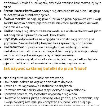
dzióbkowi. Zawieś butelkę tak, aby była stabilna i nie można jej było
zdjąć.
Szczur i szczur karłowaty:
nadaje się jako butelka do picia. Dla grup
zalecamy kilka punktów pojenia.
Świnka morska:
nadaje się jako butelka do picia. Sprawdź, czy Twoja
świnka morska dobrze pije z butelki; niektóre świnki morskie wolą
pić z miski z wodą.
Królik:
nadaje się jako butelka na wodę, ale wiele królików woli pić z
solidnej miski. Sprawdź, co woli Twój królik.
Szynszyla:
odpowiednia ze względu na konstrukcję odporną na
gryzienie. Zawieś butelkę bezpiecznie i sprawdzaj codziennie.
Koszatniczka:
odpowiednia ze względu na szklaną butelkę i
metalowy dzióbek. Koszatniczka jest bardzo gryząca, więc należy
zwrócić szczególną uwagę na jej umiejscowienie.
Fretka:
nadaje się jako butelka do picia, jeśli Twoja fretka chętnie
pije z butelki, a butelkę można bezpiecznie przymocować.
Jak używać szklanej butelki do picia Trixie?
Napełnij butelkę całkowicie świeżą wodą.
Dokładnie dokręć nakrętkę z dzióbkiem do picia.
Zawieś butelkę pionowo i stabilnie na drążkach.
Po zawieszeniu należy kilka razy uderzyć piłką w dzióbek.
Sprawdź palcem, czy z dzióbka wydostaje się woda.
Uważnie obserwuj przez pierwsze kilka godzin, aby sprawdzić, czy
Twoje zwierzę rozumie, jak korzystać z butelki i czy z niej pije.
Jeśli w dzióbku pozostaje pęcherzyk powietrza, może się wydawać,