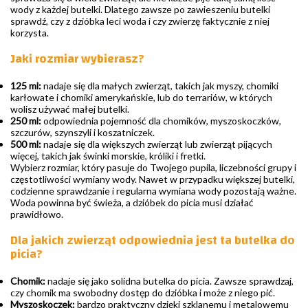
wody z każdej butelki. Dlatego zawsze po zawieszeniu butelki
sprawdź, czy z dzióbka leci woda i czy zwierzę faktycznie z niej
korzysta.
Jaki rozmiar wybierasz?
125 ml:
nadaje się dla małych zwierząt, takich jak myszy, chomiki
karłowate i chomiki amerykańskie, lub do terrariów, w których
wolisz używać małej butelki.
250 ml:
odpowiednia pojemność dla chomików, myszoskoczków,
szczurów, szynszyli i koszatniczek.
500 ml:
nadaje się dla większych zwierząt lub zwierząt pijących
więcej, takich jak świnki morskie, króliki i fretki.
Wybierz rozmiar, który pasuje do Twojego pupila, liczebności grupy i
częstotliwości wymiany wody. Nawet w przypadku większej butelki,
codzienne sprawdzanie i regularna wymiana wody pozostają ważne.
Woda powinna być świeża, a dzióbek do picia musi działać
prawidłowo.
Dla jakich zwierząt odpowiednia jest ta butelka do
picia?
Chomik:
nadaje się jako solidna butelka do picia. Zawsze sprawdzaj,
czy chomik ma swobodny dostęp do dzióbka i może z niego pić.
Myszoskoczek:
bardzo praktyczny dzięki szklanemu i metalowemu