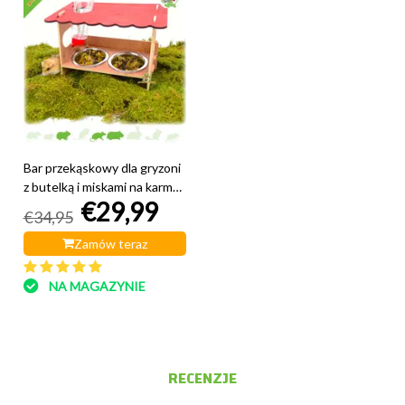
Bar przekąskowy dla gryzoni
z butelką i miskami na karmę
€29,99
31 cm
€34,95
Zamów teraz
NA MAGAZYNIE
RECENZJE