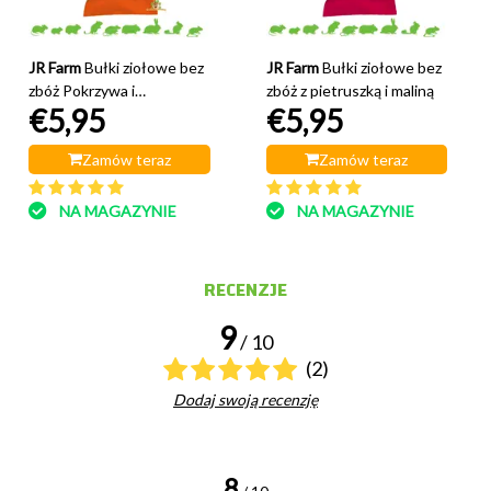
JR Farm
Bułki ziołowe bez
JR Farm
Bułki ziołowe bez
zbóż Pokrzywa i
zbóż z pietruszką i maliną
€5,95
€5,95
marchewka
Zamów teraz
Zamów teraz
NA MAGAZYNIE
NA MAGAZYNIE
RECENZJE
9
/ 10
(2)
Dodaj swoją recenzję
8