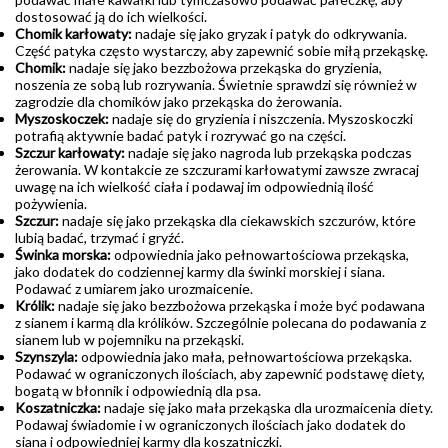
dostosować ją do ich wielkości.
Chomik karłowaty:
nadaje się jako gryzak i patyk do odkrywania.
Część patyka często wystarczy, aby zapewnić sobie miłą przekąskę.
Chomik:
nadaje się jako bezzbożowa przekąska do gryzienia,
noszenia ze sobą lub rozrywania. Świetnie sprawdzi się również w
zagrodzie dla chomików jako przekąska do żerowania.
Myszoskoczek:
nadaje się do gryzienia i niszczenia. Myszoskoczki
potrafią aktywnie badać patyk i rozrywać go na części.
Szczur karłowaty:
nadaje się jako nagroda lub przekąska podczas
żerowania. W kontakcie ze szczurami karłowatymi zawsze zwracaj
uwagę na ich wielkość ciała i podawaj im odpowiednią ilość
pożywienia.
Szczur:
nadaje się jako przekąska dla ciekawskich szczurów, które
lubią badać, trzymać i gryźć.
Świnka morska:
odpowiednia jako pełnowartościowa przekąska,
jako dodatek do codziennej karmy dla świnki morskiej i siana.
Podawać z umiarem jako urozmaicenie.
Królik:
nadaje się jako bezzbożowa przekąska i może być podawana
z sianem i karmą dla królików. Szczególnie polecana do podawania z
sianem lub w pojemniku na przekąski.
Szynszyla:
odpowiednia jako mała, pełnowartościowa przekąska.
Podawać w ograniczonych ilościach, aby zapewnić podstawę diety,
bogatą w błonnik i odpowiednią dla psa.
Koszatniczka:
nadaje się jako mała przekąska dla urozmaicenia diety.
Podawaj świadomie i w ograniczonych ilościach jako dodatek do
siana i odpowiedniej karmy dla koszatniczki.