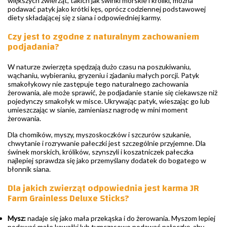
większych zwierząt, takich jak świnki morskie i króliki, można
podawać patyk jako krótki kęs, oprócz codziennej podstawowej
diety składającej się z siana i odpowiedniej karmy.
Czy jest to zgodne z naturalnym zachowaniem
podjadania?
W naturze zwierzęta spędzają dużo czasu na poszukiwaniu,
wąchaniu, wybieraniu, gryzeniu i zjadaniu małych porcji. Patyk
smakołykowy nie zastępuje tego naturalnego zachowania
żerowania, ale może sprawić, że podjadanie stanie się ciekawsze niż
pojedynczy smakołyk w misce. Ukrywając patyk, wieszając go lub
umieszczając w sianie, zamieniasz nagrodę w mini moment
żerowania.
Dla chomików, myszy, myszoskoczków i szczurów szukanie,
chwytanie i rozrywanie pałeczki jest szczególnie przyjemne. Dla
świnek morskich, królików, szynszyli i koszatniczek pałeczka
najlepiej sprawdza się jako przemyślany dodatek do bogatego w
błonnik siana.
Dla jakich zwierząt odpowiednia jest karma JR
Farm Grainless Deluxe Sticks?
Mysz:
nadaje się jako mała przekąska i do żerowania. Myszom lepiej
podawać małe kawałki lub tymczasowo podawać pałeczkę, aby