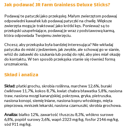
Jak podawać JR Farm Grainless Deluxe Sticks?
Podawaj te patyczki jako przekąskę. Małym zwierzętom podawaj
odpowiedni kawałek lub podawaj patyczki na chwilę. Większe
zwierzęta mogą je traktować jako krótki kęs. Ponieważ są to
przekąski uzupełniające, podawaj je wraz z podstawową karmą,
która odpowiada Twojemu zwierzęciu.
Chcesz, aby przekąska była bardziej interesująca? Nie wkładaj
patyczka do miski z jedzeniem, jak zwykle, ale schowaj go w sianie,
włóż do zabawki do szukania lub podaj do ręki, aby pies miał okazję
do kontaktu. W ten sposób przekąska stanie się również formą
urozmaicenia.
Skład i analiza
Skład:
płatki grochu, skrobia roślinna, marchew 12,6%, buraki
ćwikłowe 11,7%, kokos 8,7%, kwiat chabra bławatka 5,8%, nasiona
traw, nasiona mozgi kanaryjskiej, pokrzywa, gryka, pietruszka,
nasiona konopi, siemię lniane, nasiona kopru włoskiego, mięta
pieprzowa, mniszek lekarski, nasiona czarnuszki, skrobia grochowa.
Analiza:
białko 12%, zawartość tłuszczu 8,3%, włókno surowe
6,8%, popiół surowy 3,6%, wapń 2323 mg/kg, fosfor 2146 mg/kg,
sód 911 mg/kg.