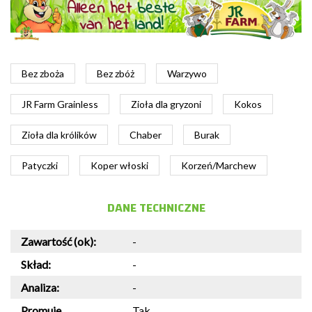
Bez zboża
Bez zbóż
Warzywo
JR Farm Grainless
Zioła dla gryzoni
Kokos
Zioła dla królików
Chaber
Burak
Patyczki
Koper włoski
Korzeń/Marchew
DANE TECHNICZNE
Zawartość (ok):
-
Skład:
-
Analiza:
-
Promuje
Tak