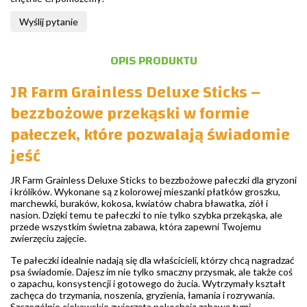
Wyślij pytanie
OPIS PRODUKTU
JR Farm Grainless Deluxe Sticks –
bezzbożowe przekąski w formie
pałeczek, które pozwalają świadomie
jeść
JR Farm Grainless Deluxe Sticks to bezzbożowe pałeczki dla gryzoni
i królików. Wykonane są z kolorowej mieszanki płatków groszku,
marchewki, buraków, kokosa, kwiatów chabra bławatka, ziół i
nasion. Dzięki temu te pałeczki to nie tylko szybka przekąska, ale
przede wszystkim świetna zabawa, która zapewni Twojemu
zwierzęciu zajęcie.
Te pałeczki idealnie nadają się dla właścicieli, którzy chcą nagradzać
psa świadomie. Dajesz im nie tylko smaczny przysmak, ale także coś
o zapachu, konsystencji i gotowego do żucia. Wytrzymały kształt
zachęca do trzymania, noszenia, gryzienia, łamania i rozrywania.
Szczególnie ciekawskie zwierzęta pokochają zabawę tymi