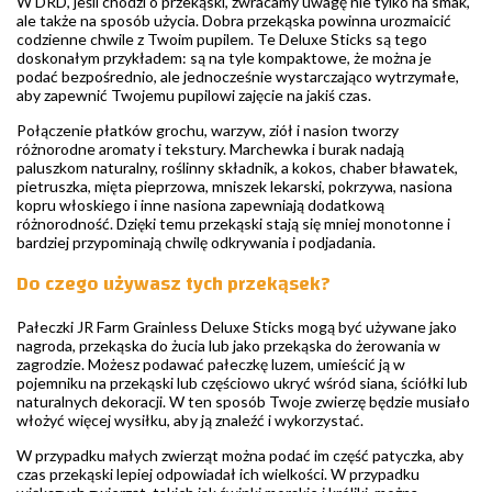
W DRD, jeśli chodzi o przekąski, zwracamy uwagę nie tylko na smak,
ale także na sposób użycia. Dobra przekąska powinna urozmaicić
codzienne chwile z Twoim pupilem. Te Deluxe Sticks są tego
doskonałym przykładem: są na tyle kompaktowe, że można je
podać bezpośrednio, ale jednocześnie wystarczająco wytrzymałe,
aby zapewnić Twojemu pupilowi zajęcie na jakiś czas.
Połączenie płatków grochu, warzyw, ziół i nasion tworzy
różnorodne aromaty i tekstury. Marchewka i burak nadają
paluszkom naturalny, roślinny składnik, a kokos, chaber bławatek,
pietruszka, mięta pieprzowa, mniszek lekarski, pokrzywa, nasiona
kopru włoskiego i inne nasiona zapewniają dodatkową
różnorodność. Dzięki temu przekąski stają się mniej monotonne i
bardziej przypominają chwilę odkrywania i podjadania.
Do czego używasz tych przekąsek?
Pałeczki JR Farm Grainless Deluxe Sticks mogą być używane jako
nagroda, przekąska do żucia lub jako przekąska do żerowania w
zagrodzie. Możesz podawać pałeczkę luzem, umieścić ją w
pojemniku na przekąski lub częściowo ukryć wśród siana, ściółki lub
naturalnych dekoracji. W ten sposób Twoje zwierzę będzie musiało
włożyć więcej wysiłku, aby ją znaleźć i wykorzystać.
W przypadku małych zwierząt można podać im część patyczka, aby
czas przekąski lepiej odpowiadał ich wielkości. W przypadku