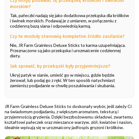
Czy mogę podawać tę przekąskę królikom i świnkom
morskim?
Tak, pałeczki nadają się jako dodatkowa przekąska dla królików
i świnek morskich. Podawaj je z umiarem, w połączeniu z
codzienną bazą siana i odpowiednią karmą.
Czy te moduły stanowią kompletne źródło zasilania?
Nie, JR Farm Grainless Deluxe Sticks to karma uzupełniająca.
Przeznaczone są jako przekąska i urozmaicenie codziennej
diety.
Jak sprawić, by przekąski były przyjemniejsze?
Ukryj patyk w sianie, umieść go w miejscu, gdzie będzie
żerował, lub podaj go z ręki. W ten sposób natychmiast
zamienisz podjadanie w chwilę poszukiwania i skubania.
JR Farm Grainless Deluxe Sticks to doskonały wybór, jeśli zależy Ci
na świadomym podjadaniu, z większym aromatem, teksturą i
przyjemnością gryzienia. Dzięki bezzbożowemu składowi, zwartemu
kształtowi pałeczek oraz mieszance warzyw, ziół, kwiatów i nasion,
idealnie wpisują się w urozmaicony jadłospis gryzoni i królików.