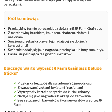
pałeczkami.
Krótko mówiąc
Przekąski w formie pałeczek bez zbóż z linii JR Farm Grainless
Z marchewką, burakiem, kokosem, chabrem, ziołami i
nasionami
Smażona przekąska o zwartej, nadającej się do żucia
konsystencji
Świetnie nadają się jako nagroda, przekąska lub inny smakołyk.
Pasza uzupełniająca dla gryzoni i królików
Dlaczego warto wybrać JR Farm Grainless Deluxe
Sticks?
✔
Przekąska bez zbóż dla świadomej różnorodności
✔
Z warzywami, ziołami, kwiatami i nasionami
✔
Wytrzymały kształt patyczka do żucia i zabawy
✔
Nadaje się jako nagroda lub okazja do żerowania
✔
Bez sztucznych barwników i konserwantów według JR
Farm