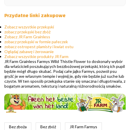
Przydatne linki zakupowe
Zobacz wszystkie przekąski
zobacz przekąski bez zbóż
Zobacz JR Farm Grainless
zobacz przekąski w formie pałeczek
zobacz ostropest plamisty i kwiat ostu
Oglądaj zabawę i żerowanie
Zobacz wszystkie produkty JR Farm
JR Farm Grainless Farmys Wild Thistle Flower to doskonały wybór
dla właścicieli poszukujących bezzbożowej przekąski, którą ich pupil
będzie mógł długo skubać. Podaj całe jajko Farmys, pozwól psu
gryźć je we własnym tempie i wyjmij je, gdy nie będzie już suche lub
czyste. W ten sposób przekąska stanie się smaczna i długotrwała, z
bogatym aromatem, teksturą i naturalną różnorodnością smaków.
Bez zboża
Bez zbóż
JR Farm Farmys