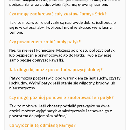
podjadania, wraz z odpowiednią karmą główną i sianem.
Czy mogę zaoferować cały zestaw Farmys Stick?
Tak, to możliwe. Te patyczki są naprawdę dobre, jeśli podaje
się je w całości, aby Twój pupil mógł je skubać we własnym
tempie.
Czy powinienem zrobić mały patyk?
Nie, to nie jest konieczne. Możesz po prostu położyć patyk
lub bezpiecznie przymocować go do klatki. Twoje zwierzę
samo będzie obgryzać kawałki.
Jak długo kij może pozostać w pozycji dolnej?
Patyk można pozostawić, pod warunkiem że jest suchy, czysty
i schludny. Wyjmij patyk, jeśli stanie się wilgotny, brudny lub
nieestetyczny.
Czy mogę później ponownie zaoferować ten patyk?
Tak, to możliwe. Jeśli chcesz podzielić przekąskę na dwie
części, możesz wyjąć patyk w międzyczasie i schować go z
powrotem do pojemnika później.
Co wyróżnia tę odmianę Farmys?