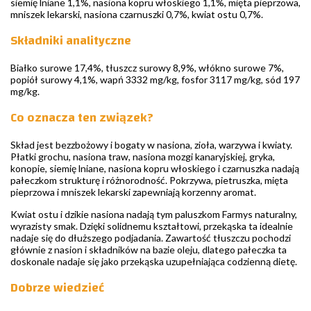
siemię lniane 1,1%, nasiona kopru włoskiego 1,1%, mięta pieprzowa,
mniszek lekarski, nasiona czarnuszki 0,7%, kwiat ostu 0,7%.
Składniki analityczne
Białko surowe 17,4%, tłuszcz surowy 8,9%, włókno surowe 7%,
popiół surowy 4,1%, wapń 3332 mg/kg, fosfor 3117 mg/kg, sód 197
mg/kg.
Co oznacza ten związek?
Skład jest bezzbożowy i bogaty w nasiona, zioła, warzywa i kwiaty.
Płatki grochu, nasiona traw, nasiona mozgi kanaryjskiej, gryka,
konopie, siemię lniane, nasiona kopru włoskiego i czarnuszka nadają
pałeczkom strukturę i różnorodność. Pokrzywa, pietruszka, mięta
pieprzowa i mniszek lekarski zapewniają korzenny aromat.
Kwiat ostu i dzikie nasiona nadają tym paluszkom Farmys naturalny,
wyrazisty smak. Dzięki solidnemu kształtowi, przekąska ta idealnie
nadaje się do dłuższego podjadania. Zawartość tłuszczu pochodzi
głównie z nasion i składników na bazie oleju, dlatego pałeczka ta
doskonale nadaje się jako przekąska uzupełniająca codzienną dietę.
Dobrze wiedzieć