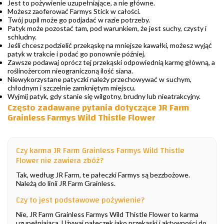
Jest to pożywienie uzupełniające, a nie główne.
Możesz zaoferować Farmys Stick w całości.
Twój pupil może go podjadać w razie potrzeby.
Patyk może pozostać tam, pod warunkiem, że jest suchy, czysty i
schludny.
Jeśli chcesz podzielić przekąskę na mniejsze kawałki, możesz wyjąć
patyk w trakcie i podać go ponownie później.
Zawsze podawaj oprócz tej przekąski odpowiednią karmę główną, a
roślinożercom nieograniczoną ilość siana.
Niewykorzystane patyczki należy przechowywać w suchym,
chłodnym i szczelnie zamkniętym miejscu.
Wyjmij patyk, gdy stanie się wilgotny, brudny lub nieatrakcyjny.
Często zadawane pytania dotyczące JR Farm
Grainless Farmys Wild Thistle Flower
Czy karma JR Farm Grainless Farmys Wild Thistle
Flower nie zawiera zbóż?
Tak, według JR Farm, te pałeczki Farmys są bezzbożowe.
Należą do linii JR Farm Grainless.
Czy to jest podstawowe pożywienie?
Nie, JR Farm Grainless Farmys Wild Thistle Flower to karma
uzupełniająca. Używaj pałeczek jako przekąski i aktywności do