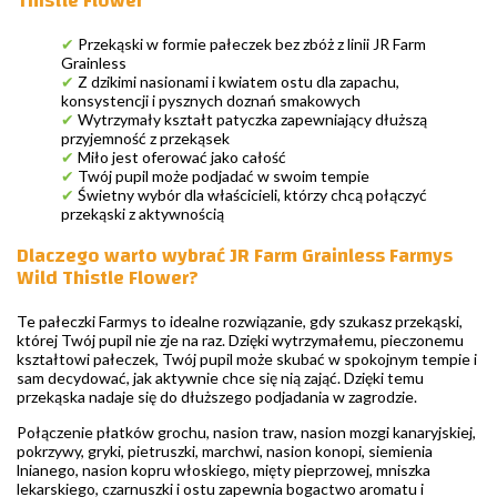
Thistle Flower
✔
Przekąski w formie pałeczek bez zbóż z linii JR Farm
Grainless
✔
Z dzikimi nasionami i kwiatem ostu dla zapachu,
konsystencji i pysznych doznań smakowych
✔
Wytrzymały kształt patyczka zapewniający dłuższą
przyjemność z przekąsek
✔
Miło jest oferować jako całość
✔
Twój pupil może podjadać w swoim tempie
✔
Świetny wybór dla właścicieli, którzy chcą połączyć
przekąski z aktywnością
Dlaczego warto wybrać JR Farm Grainless Farmys
Wild Thistle Flower?
Te pałeczki Farmys to idealne rozwiązanie, gdy szukasz przekąski,
której Twój pupil nie zje na raz. Dzięki wytrzymałemu, pieczonemu
kształtowi pałeczek, Twój pupil może skubać w spokojnym tempie i
sam decydować, jak aktywnie chce się nią zająć. Dzięki temu
przekąska nadaje się do dłuższego podjadania w zagrodzie.
Połączenie płatków grochu, nasion traw, nasion mozgi kanaryjskiej,
pokrzywy, gryki, pietruszki, marchwi, nasion konopi, siemienia
lnianego, nasion kopru włoskiego, mięty pieprzowej, mniszka
lekarskiego, czarnuszki i ostu zapewnia bogactwo aromatu i