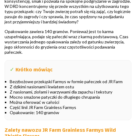
konsystencję, smak i pozwala na spokojne podgryzanie w zagrodzie.
W DRD koncentrujemy się przede wszystkim na użytkowaniu tego
typu przekąsek: czy Twoje zwierzę potrafi się nią zająć, czy logicznie
pasuje do zagrody i czy sprawia, że czas spędzony na podjadaniu
jest przyjemniejszy i bardziej świadomy?
Opakowanie zawiera 140 gramów. Ponieważ jest to karma
uzupełniająca, podaje się pałeczki wraz z karmą podstawową. Czas
wystarczania jednego opakowania zależy od gatunku zwierzęcia,
jego skłonności do gryzienia oraz częstotliwości podawania
pałeczek.
✓
Krótko mówiąc
Bezzbożowe przekąski Farmys w formie pałeczek od JR Farm
Z dzikimi nasionami i kwiatem ostu
Z nasionami, ziołami i warzywami dla zapachu i tekstury
Mocno smażone patyczki do długiego chrupania
Można oferować w całości
Część linii JR Farm Grainless Farmys
Opakowanie: 140 gramów
Zalety nawozu JR Farm Grainless Farmys Wild