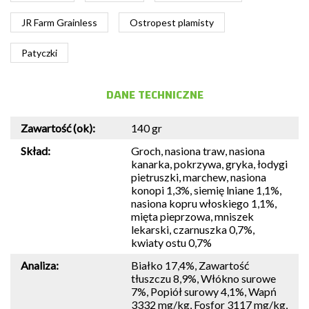
JR Farm Grainless
Ostropest plamisty
Patyczki
DANE TECHNICZNE
Zawartość (ok):
140 gr
Skład:
Groch, nasiona traw, nasiona
kanarka, pokrzywa, gryka, łodygi
pietruszki, marchew, nasiona
konopi 1,3%, siemię lniane 1,1%,
nasiona kopru włoskiego 1,1%,
mięta pieprzowa, mniszek
lekarski, czarnuszka 0,7%,
kwiaty ostu 0,7%
Analiza:
Białko 17,4%, Zawartość
tłuszczu 8,9%, Włókno surowe
7%, Popiół surowy 4,1%, Wapń
3332 mg/kg, Fosfor 3117 mg/kg,