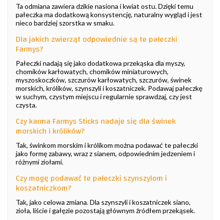
Ta odmiana zawiera dzikie nasiona i kwiat ostu. Dzięki temu
pałeczka ma dodatkową konsystencję, naturalny wygląd i jest
nieco bardziej szorstka w smaku.
Dla jakich zwierząt odpowiednie są te pałeczki
Farmys?
Pałeczki nadają się jako dodatkowa przekąska dla myszy,
chomików karłowatych, chomików miniaturowych,
myszoskoczków, szczurów karłowatych, szczurów, świnek
morskich, królików, szynszyli i koszatniczek. Podawaj pałeczkę
w suchym, czystym miejscu i regularnie sprawdzaj, czy jest
czysta.
Czy karma Farmys Sticks nadaje się dla świnek
morskich i królików?
Tak, świnkom morskim i królikom można podawać te pałeczki
jako formę zabawy, wraz z sianem, odpowiednim jedzeniem i
różnymi ziołami.
Czy mogę podawać te pałeczki szynszylom i
koszatniczkom?
Tak, jako celowa zmiana. Dla szynszyli i koszatniczek siano,
zioła, liście i gałęzie pozostają głównym źródłem przekąsek.