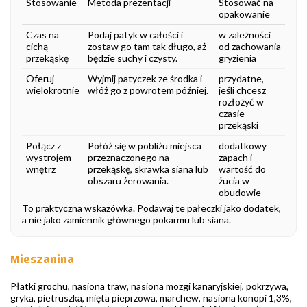
Stosowanie
Metoda prezentacji
Stosować na
opakowanie
Czas na
Podaj patyk w całości i
w zależności
cichą
zostaw go tam tak długo, aż
od zachowania
przekąskę
będzie suchy i czysty.
gryzienia
Oferuj
Wyjmij patyczek ze środka i
przydatne,
wielokrotnie
włóż go z powrotem później.
jeśli chcesz
rozłożyć w
czasie
przekąski
Połącz z
Połóż się w pobliżu miejsca
dodatkowy
wystrojem
przeznaczonego na
zapach i
wnętrz
przekąskę, skrawka siana lub
wartość do
obszaru żerowania.
żucia w
obudowie
To praktyczna wskazówka. Podawaj te pałeczki jako dodatek,
a nie jako zamiennik głównego pokarmu lub siana.
Mieszanina
Płatki grochu, nasiona traw, nasiona mozgi kanaryjskiej, pokrzywa,
gryka, pietruszka, mięta pieprzowa, marchew, nasiona konopi 1,3%,