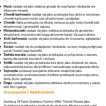
Mysz:
nadaje się jako większy gryzak do wąchania i skubania we
własnym tempie.
Chomik karłowaty:
nadaje się jako przekąska bez zbóż w terrarium;
chomik karłowaty może sam eksplorować i podjadać.
Chomik:
fajna przekąska na dłużej, zwłaszcza gdy twój chomik lubi
eksplorować i gromadzić zapasy.
Myszoskoczek:
nadaje się jako solidna przekąska do gryzienia i
eksploracji; myszoskoczki mogą aktywnie bawić się patyczkiem.
Kość karłowata:
nadaje się jako przekąska do trzymania, oglądania i
gryzienia.
Szczur:
nadaje się do podjadania i skubania; szczury mogą podgryzać
patyk i badać jego kawałki.
Świnka morska:
nadaje się jako przekąska w połączeniu z sianem,
karmą dla świnek morskich i ziołami.
Królik:
nadaje się jako przekąska bez zbóż, jako dodatek do siana,
odpowiedniej karmy dla królików i naturalnego wzbogacania diety.
Szynszyla:
podawaj specjalnie dobrane smakołyki jako
urozmaicenie; podstawowym źródłem przekąsek pozostają siano,
zioła, liście i gałęzie.
Degu:
nadaje się jako świadoma odmiana obok prostej bazy z siana,
ziół, liści i gałęzi.
Stosowanie i dawkowanie
Zaoferuj JR Farm Grainless Farmys Wild Thistle Flower jako
dodatkową przekąskę i atrakcję do skubania. Możesz podać całe