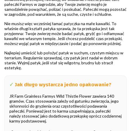
pałeczki Farmys w zagrodzie, aby Twoje zwierzę mogło je
samodzielnie powąchać, polizać i poskubać. Pałeczki mogą pozostać
w zagrodzie, pod warunkiem, że są suche, czyste i schludne.
Nie musisz więc wcześniej łamać patyczka na małe kawałki. To
właśnie długi kształt patyka sprawia, że ta przekąska jest tak
przyjemna: Twoje zwierzę może badać patyk, gryźć go i odłamywać
kawałki we własnym tempie. Jeśli chcesz podzielić czas przekąski,
możesz wyjąć patyk w międzyczasie i podać go ponownie później.
Najlepiej umieścić lub położyć patyk w suchym, czystym miejscu w
terrarium. Regularnie sprawdzaj, czy patyk jest nadal w dobrym
stanie. Wyjmij patyk, jeśli stał się wilgotny, brudny lub stracił
estetykę.
✓
Jak długo wystarcza jedno opakowanie?
JR Farm Grainless Farmys Wild Thistle Flower zawiera 140
gramów. Czas stosowania zależy od gatunku zwierzęcia, jego
skłonności do gryzienia oraz częstotliwości podawania
pałeczki. Ponieważ jest to karma uzupełniająca, pałeczki
należy stosować jako dodatkową przekąskę oprócz codziennej
karmy podstawowej.