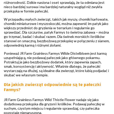
różnorodność. Dzikie nasiona i oset sprawiają, że ta odmiana jest
nieco bardziej surowa i ma bardziej naturalny wygląd niż zwykła
przekąska w formie pałeczki.
W przypadku małych zwierząt, takich jak myszy, chomiki karłowate,
chomiki miniaturowe i myszoskoczki, można zapewnić im patyk jako
większy przedmiot do gryzienia w terrarium i regularnie go
sprawdzać. Dla szczurów, patyk Farmys to świetna zabawa – można
go trzymać, badać i skubać razem. Dla świnek morskich i królików
stanowi on smaczną, bezzbożową przekąskę w połączeniu z sianem,
odpowiednią karmą i różnymi ziołami.
Ponieważ JR Farm Grainless Farmys Wilde Distelbloem jest karmą
uzupełniającą, nie podawaj pałeczek jako głównego pokarmu.
Potraktuj je jako bezzbożowy dodatek, który zapewnia zapach,
smak, konsystencję i aktywność. Właśnie dlatego, że pałeczki
wystarczają na dłużej, są idealne dla zwierząt, które lubią podjadać i
skubać we własnym tempie.
Dla jakich zwierząt odpowiednie są te pałeczki
Farmys?
JR Farm Grainless Farmys Wild Thistle Flower nadaje się jako
dodatkowa przekąska dla gryzoni i królików. Podawaj pałeczkę w
suchym, czystym miejscu i regularnie sprawdzaj, czy pałeczka
pozostaje nienaruszona.