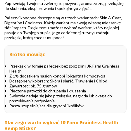
Zapewniają Twojemu zwierzęciu pożywną, aromatyczną przekąskę
do skubania, eksplorowania i spokojnego zajęcia.
Pałeczki konopne dostępne są w trzech wariantach: Skin & Coat,
Digestion i Coolness. Każdy wariant ma swoją własną mieszankę
ziół i zapach. Dzięki temu możesz wybrać wariant, który najlepiej
pasuje do Twojego pupila, jego codziennej rutyny i rodzaju
przekąski, którą chcesz mu podać.
Krótko mówiąc
Przekąski w formie pałeczek bez zbóż z linii JR Farm Grainless
Health
Z 1% dodatkiem nasion konopi i pikantną kompozycją
Dostępne w kolorach: Skóra i sierść, Trawienie i Chłód
Zawartość: ok. 75 gramów
Pieczone patyczki do chrupania i kruszenia
Świetnie nadaje się jako przekąska, nagroda lub okazja do
poszukiwania pożywienia
Pasza uzupełniająca dla gryzoni i królików
Dlaczego warto wybrać JR Farm Grainless Health
Hemp Sticks?