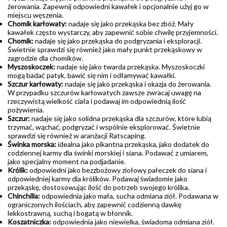
żerowania. Zapewnij odpowiedni kawałek i opcjonalnie użyj go w
miejscu węszenia.
Chomik karłowaty:
nadaje się jako przekąska bez zbóż. Mały
kawałek często wystarczy, aby zapewnić sobie chwilę przyjemności.
Chomik:
nadaje się jako przekąska do podgryzania i eksploracji.
Świetnie sprawdzi się również jako mały punkt przekąskowy w
zagrodzie dla chomików.
Myszoskoczek:
nadaje się jako twarda przekąska. Myszoskoczki
mogą badać patyk, bawić się nim i odłamywać kawałki.
Szczur karłowaty:
nadaje się jako przekąska i okazja do żerowania.
W przypadku szczurów karłowatych zawsze zwracaj uwagę na
rzeczywistą wielkość ciała i podawaj im odpowiednią ilość
pożywienia.
Szczur:
nadaje się jako solidna przekąska dla szczurów, które lubią
trzymać, wąchać, podgryzać i wspólnie eksplorować. Świetnie
sprawdzi się również w aranżacji Ratscaping.
Świnka morska:
idealna jako pikantna przekąska, jako dodatek do
codziennej karmy dla świnki morskiej i siana. Podawać z umiarem,
jako specjalny moment na podjadanie.
Królik:
odpowiedni jako bezzbożowy ziołowy pałeczek do siana i
odpowiedniej karmy dla królików. Podawaj świadomie jako
przekąskę, dostosowując ilość do potrzeb swojego królika.
Chinchilla:
odpowiednia jako mała, sucha odmiana ziół. Podawana w
ograniczonych ilościach, aby zapewnić codzienną dawkę
lekkostrawną, suchą i bogatą w błonnik.
Koszatniczka:
odpowiednia jako niewielka, świadoma odmiana ziół.