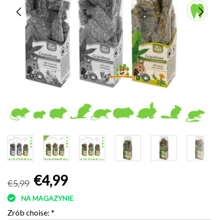
€4,99
€5,99
NA MAGAZYNIE
Zrób choise:
*