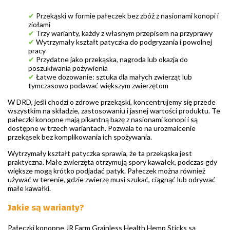
✔
Przekąski w formie pałeczek bez zbóż z nasionami konopi i
ziołami
✔
Trzy warianty, każdy z własnym przepisem na przyprawy
✔
Wytrzymały kształt patyczka do podgryzania i powolnej
pracy
✔
Przydatne jako przekąska, nagroda lub okazja do
poszukiwania pożywienia
✔
Łatwe dozowanie: sztuka dla małych zwierząt lub
tymczasowo podawać większym zwierzętom
W DRD, jeśli chodzi o zdrowe przekąski, koncentrujemy się przede
wszystkim na składzie, zastosowaniu i jasnej wartości produktu. Te
pałeczki konopne mają pikantną bazę z nasionami konopi i są
dostępne w trzech wariantach. Pozwala to na urozmaicenie
przekąsek bez komplikowania ich spożywania.
Wytrzymały kształt patyczka sprawia, że ta przekąska jest
praktyczna. Małe zwierzęta otrzymują spory kawałek, podczas gdy
większe mogą krótko podjadać patyk. Pałeczek można również
używać w terenie, gdzie zwierzę musi szukać, ciągnąć lub odrywać
małe kawałki.
Jakie są warianty?
Pałeczki konopne JR Farm Grainless Health Hemp Sticks są