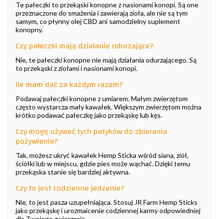
Te pałeczki to przekąski konopne z nasionami konopi. Są one
przeznaczone do smażenia i zawierają zioła, ale nie są tym
samym, co płynny olej CBD ani samodzielny suplement
konopny.
Czy pałeczki mają działanie odurzające?
Nie, te pałeczki konopne nie mają działania odurzającego. Są
to przekąski z ziołami i nasionami konopi.
Ile mam dać za każdym razem?
Podawaj pałeczki konopne z umiarem. Małym zwierzętom
często wystarcza mały kawałek. Większym zwierzętom można
krótko podawać pałeczkę jako przekąskę lub kęs.
Czy mogę używać tych patyków do zbierania
pożywienia?
Tak, możesz ukryć kawałek Hemp Sticka wśród siana, ziół,
ściółki lub w miejscu, gdzie pies może wąchać. Dzięki temu
przekąska stanie się bardziej aktywna.
Czy to jest codzienne jedzenie?
Nie, to jest pasza uzupełniająca. Stosuj JR Farm Hemp Sticks
jako przekąskę i urozmaicenie codziennej karmy odpowiedniej
dla Twojego zwierzęcia.