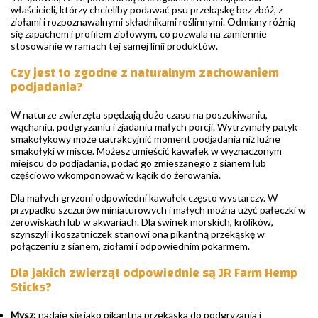
właścicieli, którzy chcieliby podawać psu przekąskę bez zbóż, z
ziołami i rozpoznawalnymi składnikami roślinnymi. Odmiany różnią
się zapachem i profilem ziołowym, co pozwala na zamiennie
stosowanie w ramach tej samej linii produktów.
Czy jest to zgodne z naturalnym zachowaniem
podjadania?
W naturze zwierzęta spędzają dużo czasu na poszukiwaniu,
wąchaniu, podgryzaniu i zjadaniu małych porcji. Wytrzymały patyk
smakołykowy może uatrakcyjnić moment podjadania niż luźne
smakołyki w misce. Możesz umieścić kawałek w wyznaczonym
miejscu do podjadania, podać go zmieszanego z sianem lub
częściowo wkomponować w kącik do żerowania.
Dla małych gryzoni odpowiedni kawałek często wystarczy. W
przypadku szczurów miniaturowych i małych można użyć pałeczki w
żerowiskach lub w akwariach. Dla świnek morskich, królików,
szynszyli i koszatniczek stanowi ona pikantną przekąskę w
połączeniu z sianem, ziołami i odpowiednim pokarmem.
Dla jakich zwierząt odpowiednie są JR Farm Hemp
Sticks?
Mysz:
nadaje się jako pikantna przekąska do podgryzania i