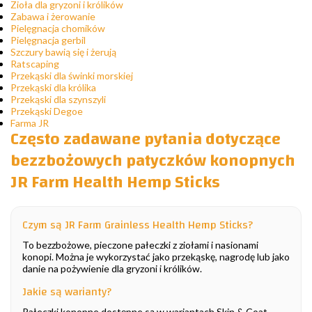
Zioła dla gryzoni i królików
Zabawa i żerowanie
Pielęgnacja chomików
Pielęgnacja gerbil
Szczury bawią się i żerują
Ratscaping
Przekąski dla świnki morskiej
Przekąski dla królika
Przekąski dla szynszyli
Przekąski Degoe
Farma JR
Często zadawane pytania dotyczące
bezzbożowych patyczków konopnych
JR Farm Health Hemp Sticks
Czym są JR Farm Grainless Health Hemp Sticks?
To bezzbożowe, pieczone pałeczki z ziołami i nasionami
konopi. Można je wykorzystać jako przekąskę, nagrodę lub jako
danie na pożywienie dla gryzoni i królików.
Jakie są warianty?
Pałeczki konopne dostępne są w wariantach Skin & Coat,