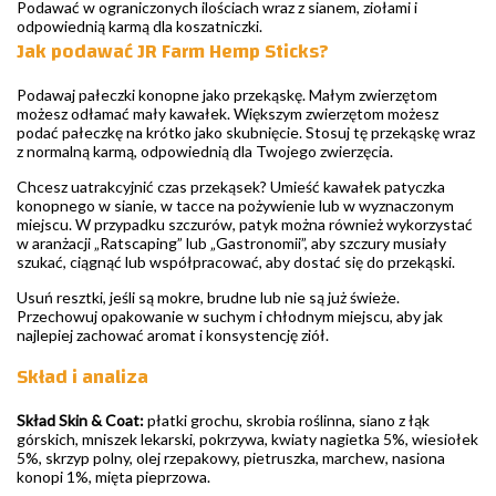
Podawać w ograniczonych ilościach wraz z sianem, ziołami i
odpowiednią karmą dla koszatniczki.
Jak podawać JR Farm Hemp Sticks?
Podawaj pałeczki konopne jako przekąskę. Małym zwierzętom
możesz odłamać mały kawałek. Większym zwierzętom możesz
podać pałeczkę na krótko jako skubnięcie. Stosuj tę przekąskę wraz
z normalną karmą, odpowiednią dla Twojego zwierzęcia.
Chcesz uatrakcyjnić czas przekąsek? Umieść kawałek patyczka
konopnego w sianie, w tacce na pożywienie lub w wyznaczonym
miejscu. W przypadku szczurów, patyk można również wykorzystać
w aranżacji „Ratscaping” lub „Gastronomii”, aby szczury musiały
szukać, ciągnąć lub współpracować, aby dostać się do przekąski.
Usuń resztki, jeśli są mokre, brudne lub nie są już świeże.
Przechowuj opakowanie w suchym i chłodnym miejscu, aby jak
najlepiej zachować aromat i konsystencję ziół.
Skład i analiza
Skład Skin & Coat:
płatki grochu, skrobia roślinna, siano z łąk
górskich, mniszek lekarski, pokrzywa, kwiaty nagietka 5%, wiesiołek
5%, skrzyp polny, olej rzepakowy, pietruszka, marchew, nasiona
konopi 1%, mięta pieprzowa.