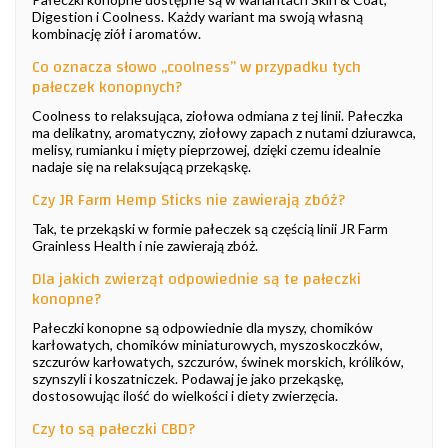
Digestion i Coolness. Każdy wariant ma swoją własną
kombinację ziół i aromatów.
Co oznacza słowo „coolness” w przypadku tych
pałeczek konopnych?
Coolness to relaksująca, ziołowa odmiana z tej linii. Pałeczka
ma delikatny, aromatyczny, ziołowy zapach z nutami dziurawca,
melisy, rumianku i mięty pieprzowej, dzięki czemu idealnie
nadaje się na relaksującą przekąskę.
Czy JR Farm Hemp Sticks nie zawierają zbóż?
Tak, te przekąski w formie pałeczek są częścią linii JR Farm
Grainless Health i nie zawierają zbóż.
Dla jakich zwierząt odpowiednie są te pałeczki
konopne?
Pałeczki konopne są odpowiednie dla myszy, chomików
karłowatych, chomików miniaturowych, myszoskoczków,
szczurów karłowatych, szczurów, świnek morskich, królików,
szynszyli i koszatniczek. Podawaj je jako przekąskę,
dostosowując ilość do wielkości i diety zwierzęcia.
Czy to są pałeczki CBD?