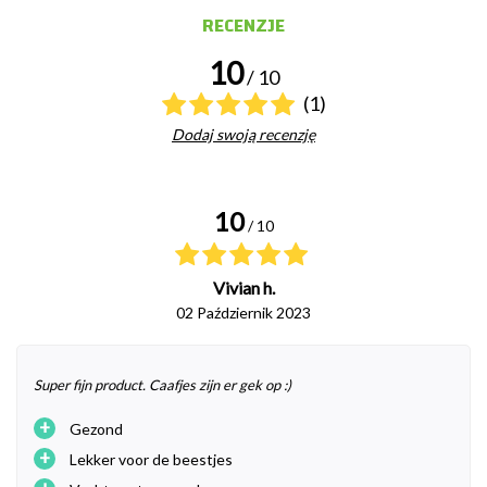
RECENZJE
10
/ 10
(1)
Dodaj swoją recenzję
10
/ 10
Vivian h.
02 Październik 2023
Super fijn product. Caafjes zijn er gek op :)
+
Gezond
+
Lekker voor de beestjes