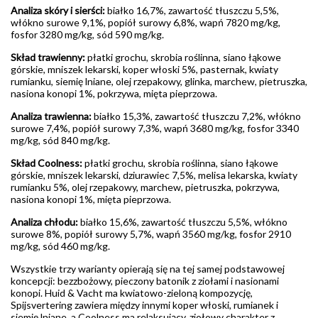
Analiza skóry i sierści:
białko 16,7%, zawartość tłuszczu 5,5%,
włókno surowe 9,1%, popiół surowy 6,8%, wapń 7820 mg/kg,
fosfor 3280 mg/kg, sód 590 mg/kg.
Skład trawienny:
płatki grochu, skrobia roślinna, siano łąkowe
górskie, mniszek lekarski, koper włoski 5%, pasternak, kwiaty
rumianku, siemię lniane, olej rzepakowy, glinka, marchew, pietruszka,
nasiona konopi 1%, pokrzywa, mięta pieprzowa.
Analiza trawienna:
białko 15,3%, zawartość tłuszczu 7,2%, włókno
surowe 7,4%, popiół surowy 7,3%, wapń 3680 mg/kg, fosfor 3340
mg/kg, sód 840 mg/kg.
Skład Coolness:
płatki grochu, skrobia roślinna, siano łąkowe
górskie, mniszek lekarski, dziurawiec 7,5%, melisa lekarska, kwiaty
rumianku 5%, olej rzepakowy, marchew, pietruszka, pokrzywa,
nasiona konopi 1%, mięta pieprzowa.
Analiza chłodu:
białko 15,6%, zawartość tłuszczu 5,5%, włókno
surowe 8%, popiół surowy 5,7%, wapń 3560 mg/kg, fosfor 2910
mg/kg, sód 460 mg/kg.
Wszystkie trzy warianty opierają się na tej samej podstawowej
koncepcji: bezzbożowy, pieczony batonik z ziołami i nasionami
konopi. Huid & Vacht ma kwiatowo-zieloną kompozycję,
Spijsvertering zawiera między innymi koper włoski, rumianek i
siemię lniane, a Coolness ma relaksujący, ziołowy charakter z