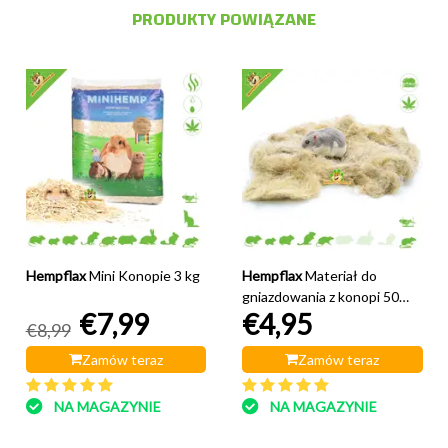
PRODUKTY POWIĄZANE
Hempflax
Mini Konopie 3 kg
Hempflax
Materiał do
gniazdowania z konopi 50
€7,99
€4,95
gramów
€8,99
Zamów teraz
Zamów teraz
NA MAGAZYNIE
NA MAGAZYNIE