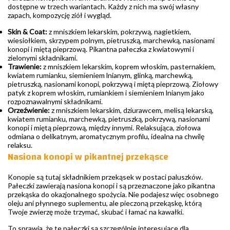
dostępne w trzech wariantach. Każdy z nich ma swój własny
zapach, kompozycję ziół i wygląd.
Skin & Coat:
z mniszkiem lekarskim, pokrzywą, nagietkiem,
wiesiołkiem, skrzypem polnym, pietruszką, marchewką, nasionami
konopi i miętą pieprzową. Pikantna pałeczka z kwiatowymi i
zielonymi składnikami.
Trawienie:
z mniszkiem lekarskim, koprem włoskim, pasternakiem,
kwiatem rumianku, siemieniem lnianym, glinką, marchewką,
pietruszką, nasionami konopi, pokrzywą i miętą pieprzową. Ziołowy
patyk z koprem włoskim, rumiankiem i siemieniem lnianym jako
rozpoznawalnymi składnikami.
Orzeźwienie:
z mniszkiem lekarskim, dziurawcem, melisą lekarską,
kwiatem rumianku, marchewką, pietruszką, pokrzywą, nasionami
konopi i miętą pieprzową, między innymi. Relaksująca, ziołowa
odmiana o delikatnym, aromatycznym profilu, idealna na chwilę
relaksu.
Nasiona konopi w pikantnej przekąsce
Konopie są tutaj składnikiem przekąsek w postaci paluszków.
Pałeczki zawierają nasiona konopi i są przeznaczone jako pikantna
przekąska do okazjonalnego spożycia. Nie podajesz więc osobnego
oleju ani płynnego suplementu, ale pieczoną przekąskę, którą
Twoje zwierzę może trzymać, skubać i łamać na kawałki.
To sprawia, że te pałeczki są szczególnie interesujące dla