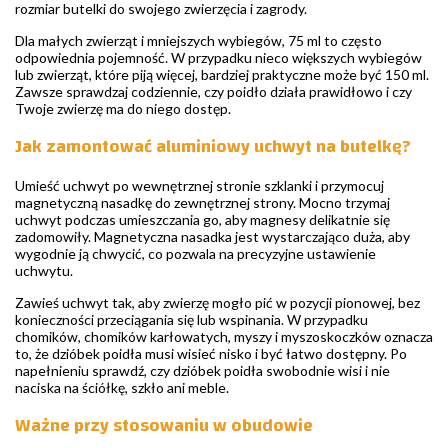
rozmiar butelki do swojego zwierzęcia i zagrody.
Dla małych zwierząt i mniejszych wybiegów, 75 ml to często
odpowiednia pojemność. W przypadku nieco większych wybiegów
lub zwierząt, które piją więcej, bardziej praktyczne może być 150 ml.
Zawsze sprawdzaj codziennie, czy poidło działa prawidłowo i czy
Twoje zwierzę ma do niego dostęp.
Jak zamontować aluminiowy uchwyt na butelkę?
Umieść uchwyt po wewnętrznej stronie szklanki i przymocuj
magnetyczną nasadkę do zewnętrznej strony. Mocno trzymaj
uchwyt podczas umieszczania go, aby magnesy delikatnie się
zadomowiły. Magnetyczna nasadka jest wystarczająco duża, aby
wygodnie ją chwycić, co pozwala na precyzyjne ustawienie
uchwytu.
Zawieś uchwyt tak, aby zwierzę mogło pić w pozycji pionowej, bez
konieczności przeciągania się lub wspinania. W przypadku
chomików, chomików karłowatych, myszy i myszoskoczków oznacza
to, że dzióbek poidła musi wisieć nisko i być łatwo dostępny. Po
napełnieniu sprawdź, czy dzióbek poidła swobodnie wisi i nie
naciska na ściółkę, szkło ani meble.
Ważne przy stosowaniu w obudowie