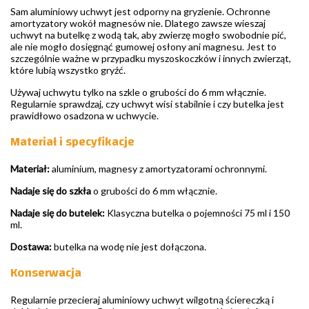
Sam aluminiowy uchwyt jest odporny na gryzienie. Ochronne
amortyzatory wokół magnesów nie. Dlatego zawsze wieszaj
uchwyt na butelkę z wodą tak, aby zwierzę mogło swobodnie pić,
ale nie mogło dosięgnąć gumowej osłony ani magnesu. Jest to
szczególnie ważne w przypadku myszoskoczków i innych zwierząt,
które lubią wszystko gryźć.
Używaj uchwytu tylko na szkle o grubości do 6 mm włącznie.
Regularnie sprawdzaj, czy uchwyt wisi stabilnie i czy butelka jest
prawidłowo osadzona w uchwycie.
Materiał i specyfikacje
Materiał:
aluminium, magnesy z amortyzatorami ochronnymi.
Nadaje się do szkła
o grubości do 6 mm włącznie.
Nadaje się do butelek:
Klasyczna butelka o pojemności 75 ml i 150
ml.
Dostawa:
butelka na wodę nie jest dołączona.
Konserwacja
Regularnie przecieraj aluminiowy uchwyt wilgotną ściereczką i