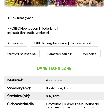
100% Knaagvast
7903BC Hoogeveen | Nederland |
info@drdknaagdierwinkel.nl
Aluminium
DRD Knaagdierwinkel | De Lavalstraat 5
Uchwyt na butelkę
Hamsterscaping
Wiszenie
DANE TECHNICZNE
Materiał:
Aluminium
Wymiary (ok):
8 x 4,5 x 4,8 cm
Średnica (ok):
ø 4,8 cm
Odpowiedni dla:
Gryzonie | Klasyczna butelka do