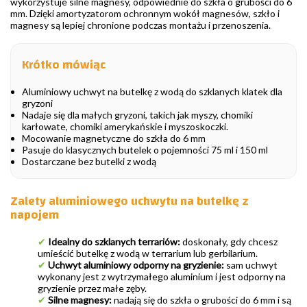
wykorzystuje silne magnesy, odpowiednie do szkła o grubości do 6
mm. Dzięki amortyzatorom ochronnym wokół magnesów, szkło i
magnesy są lepiej chronione podczas montażu i przenoszenia.
Krótko mówiąc
Aluminiowy uchwyt na butelkę z wodą do szklanych klatek dla
gryzoni
Nadaje się dla małych gryzoni, takich jak myszy, chomiki
karłowate, chomiki amerykańskie i myszoskoczki.
Mocowanie magnetyczne do szkła do 6 mm
Pasuje do klasycznych butelek o pojemności 75 ml i 150 ml
Dostarczane bez butelki z wodą
Zalety aluminiowego uchwytu na butelkę z
napojem
✔
Idealny do szklanych terrariów:
doskonały, gdy chcesz
umieścić butelkę z wodą w terrarium lub gerbilarium.
✔
Uchwyt aluminiowy odporny na gryzienie:
sam uchwyt
wykonany jest z wytrzymałego aluminium i jest odporny na
gryzienie przez małe zęby.
✔
Silne magnesy:
nadają się do szkła o grubości do 6 mm i są