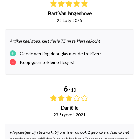
Bart Van langenhove
22 Luty 2025
Artikel heel goed, juist flesje 75 ml te klein gekocht
+
Goede werking door glas met de trekijzers
-
Koop geen te kleine flesjes!
6
/ 10
Daniëlle
23 Styczeń 2021
Magneetjes zijn te zwak..bij ons is er nu ook 1 gebroken. Toen ik het
bestelde stond erbij dat je ze ook los kon bijbestellen, maar nergens