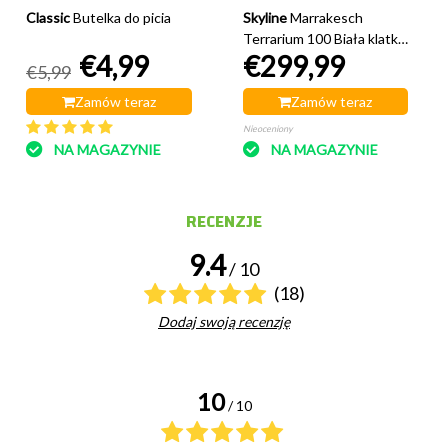
Classic
Butelka do picia
Skyline
Marrakesch
Terrarium 100 Biała klatka
€4,99
€299,99
dla chomika
€5,99
Zamów teraz
Zamów teraz
Nieoceniony
NA MAGAZYNIE
NA MAGAZYNIE
RECENZJE
9.4
/ 10
(18)
Dodaj swoją recenzję
10
/ 10