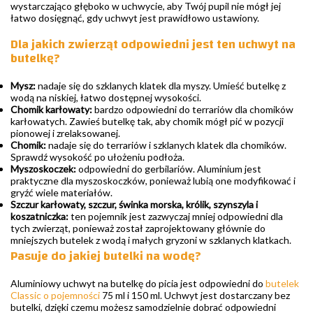
wystarczająco głęboko w uchwycie, aby Twój pupil nie mógł jej
łatwo dosięgnąć, gdy uchwyt jest prawidłowo ustawiony.
Dla jakich zwierząt odpowiedni jest ten uchwyt na
butelkę?
Mysz:
nadaje się do szklanych klatek dla myszy. Umieść butelkę z
wodą na niskiej, łatwo dostępnej wysokości.
Chomik karłowaty:
bardzo odpowiedni do terrariów dla chomików
karłowatych. Zawieś butelkę tak, aby chomik mógł pić w pozycji
pionowej i zrelaksowanej.
Chomik:
nadaje się do terrariów i szklanych klatek dla chomików.
Sprawdź wysokość po ułożeniu podłoża.
Myszoskoczek:
odpowiedni do gerbilariów. Aluminium jest
praktyczne dla myszoskoczków, ponieważ lubią one modyfikować i
gryźć wiele materiałów.
Szczur karłowaty, szczur, świnka morska, królik, szynszyla i
koszatniczka:
ten pojemnik jest zazwyczaj mniej odpowiedni dla
tych zwierząt, ponieważ został zaprojektowany głównie do
mniejszych butelek z wodą i małych gryzoni w szklanych klatkach.
Pasuje do jakiej butelki na wodę?
Aluminiowy uchwyt na butelkę do picia jest odpowiedni do
butelek
Classic o pojemności
75 ml i 150 ml. Uchwyt jest dostarczany bez
butelki, dzięki czemu możesz samodzielnie dobrać odpowiedni