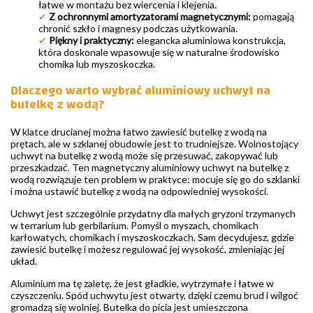
łatwe w montażu bez wiercenia i klejenia.
✔
Z ochronnymi amortyzatorami magnetycznymi:
pomagają
chronić szkło i magnesy podczas użytkowania.
✔
Piękny i praktyczny:
elegancka aluminiowa konstrukcja,
która doskonale wpasowuje się w naturalne środowisko
chomika lub myszoskoczka.
Dlaczego warto wybrać aluminiowy uchwyt na
butelkę z wodą?
W klatce drucianej można łatwo zawiesić butelkę z wodą na
prętach, ale w szklanej obudowie jest to trudniejsze. Wolnostojący
uchwyt na butelkę z wodą może się przesuwać, zakopywać lub
przeszkadzać. Ten magnetyczny aluminiowy uchwyt na butelkę z
wodą rozwiązuje ten problem w praktyce: mocuje się go do szklanki
i można ustawić butelkę z wodą na odpowiedniej wysokości.
Uchwyt jest szczególnie przydatny dla małych gryzoni trzymanych
w terrarium lub gerbilarium. Pomyśl o myszach, chomikach
karłowatych, chomikach i myszoskoczkach. Sam decydujesz, gdzie
zawiesić butelkę i możesz regulować jej wysokość, zmieniając jej
układ.
Aluminium ma tę zaletę, że jest gładkie, wytrzymałe i łatwe w
czyszczeniu. Spód uchwytu jest otwarty, dzięki czemu brud i wilgoć
gromadzą się wolniej. Butelka do picia jest umieszczona