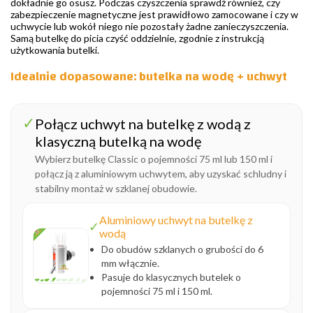
dokładnie go osusz. Podczas czyszczenia sprawdź również, czy
zabezpieczenie magnetyczne jest prawidłowo zamocowane i czy w
uchwycie lub wokół niego nie pozostały żadne zanieczyszczenia.
Samą butelkę do picia czyść oddzielnie, zgodnie z instrukcją
użytkowania butelki.
Idealnie dopasowane: butelka na wodę + uchwyt
✓
Połącz uchwyt na butelkę z wodą z
klasyczną butelką na wodę
Wybierz butelkę Classic o pojemności 75 ml lub 150 ml i
połącz ją z aluminiowym uchwytem, aby uzyskać schludny i
stabilny montaż w szklanej obudowie.
Aluminiowy uchwyt na butelkę z
✓
wodą
Do obudów szklanych o grubości do 6
mm włącznie.
Pasuje do klasycznych butelek o
pojemności 75 ml i 150 ml.