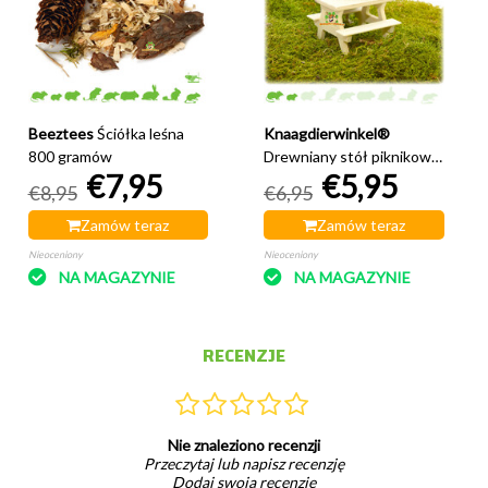
Beeztees
Ściółka leśna
Knaagdierwinkel®
800 gramów
Drewniany stół piknikowy
€7,95
€5,95
Hamsterscaping 8 cm
€8,95
€6,95
Zamów teraz
Zamów teraz
Nieoceniony
Nieoceniony
NA MAGAZYNIE
NA MAGAZYNIE
RECENZJE
Nie znaleziono recenzji
Przeczytaj lub napisz recenzję
Dodaj swoją recenzję