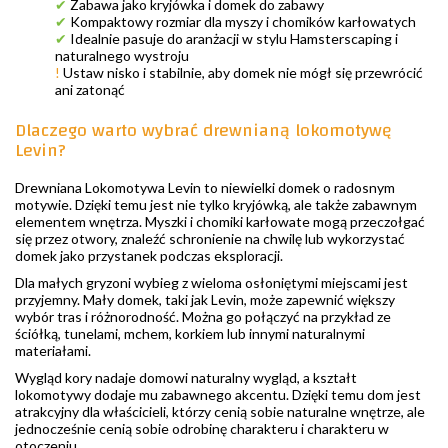
✔
Zabawa jako kryjówka i domek do zabawy
✔
Kompaktowy rozmiar dla myszy i chomików karłowatych
✔
Idealnie pasuje do aranżacji w stylu Hamsterscaping i
naturalnego wystroju
!
Ustaw nisko i stabilnie, aby domek nie mógł się przewrócić
ani zatonąć
Dlaczego warto wybrać drewnianą lokomotywę
Levin?
Drewniana Lokomotywa Levin to niewielki domek o radosnym
motywie. Dzięki temu jest nie tylko kryjówką, ale także zabawnym
elementem wnętrza. Myszki i chomiki karłowate mogą przeczołgać
się przez otwory, znaleźć schronienie na chwilę lub wykorzystać
domek jako przystanek podczas eksploracji.
Dla małych gryzoni wybieg z wieloma osłoniętymi miejscami jest
przyjemny. Mały domek, taki jak Levin, może zapewnić większy
wybór tras i różnorodność. Można go połączyć na przykład ze
ściółką, tunelami, mchem, korkiem lub innymi naturalnymi
materiałami.
Wygląd kory nadaje domowi naturalny wygląd, a kształt
lokomotywy dodaje mu zabawnego akcentu. Dzięki temu dom jest
atrakcyjny dla właścicieli, którzy cenią sobie naturalne wnętrze, ale
jednocześnie cenią sobie odrobinę charakteru i charakteru w
otoczeniu.