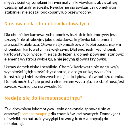
między ściółką, tunelami i innymi małymi kryjówkami, aby stał się
częścią naturalnej ścieżki. Regularnie sprawdzaj, czy domek stoi
stabilnie i nie został podkopany lub przewrócony.
Stosować dla chomików karłowatych
Dla chomików karłowatych domek w kształcie lokomotywy jest
szczególnie atrakcyjny jako dodatkowa kryjówka lub element
aranżacji krajobrazu. Otwory są kompaktowe i lepiej pasują małym
chomikom karłowatym niż większym. Dlatego, jeśli Twój chomik
karłowaty woli więcej miejsca do leżenia, domek powinien stanowić
element wystroju wybiegu, a nie jedyną główną kryjówkę.
Ustaw domek nisko i stabilnie. Chomiki karłowate nie odczuwają
wysokości i głębokości zbyt dobrze, dlatego unikaj wysokich
konstrukcji i niebezpiecznych miejsc do lądowania w pobliżu domku.
Domek może być po prostu elementem wystroju, ale stabilność jest
zawsze ważniejsza niż wysokość.
Nadaje się do Hamsterscapingu?
Tak, drewniana lokomotywa Levin doskonale sprawdzi się w
aranżacji
Hamsterscaping
dla chomików karłowatych. Domek jest
niewielki, ma naturalny wygląd i otwory, które zachęcają do
eksploracji.