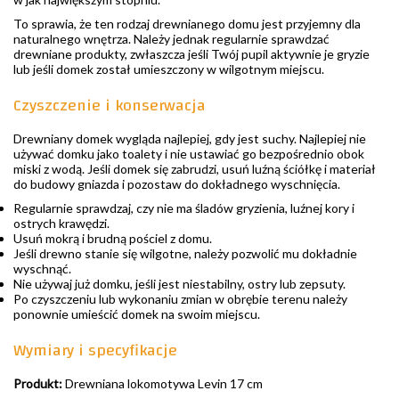
To sprawia, że ten rodzaj drewnianego domu jest przyjemny dla
naturalnego wnętrza. Należy jednak regularnie sprawdzać
drewniane produkty, zwłaszcza jeśli Twój pupil aktywnie je gryzie
lub jeśli domek został umieszczony w wilgotnym miejscu.
Czyszczenie i konserwacja
Drewniany domek wygląda najlepiej, gdy jest suchy. Najlepiej nie
używać domku jako toalety i nie ustawiać go bezpośrednio obok
miski z wodą. Jeśli domek się zabrudzi, usuń luźną ściółkę i materiał
do budowy gniazda i pozostaw do dokładnego wyschnięcia.
Regularnie sprawdzaj, czy nie ma śladów gryzienia, luźnej kory i
ostrych krawędzi.
Usuń mokrą i brudną pościel z domu.
Jeśli drewno stanie się wilgotne, należy pozwolić mu dokładnie
wyschnąć.
Nie używaj już domku, jeśli jest niestabilny, ostry lub zepsuty.
Po czyszczeniu lub wykonaniu zmian w obrębie terenu należy
ponownie umieścić domek na swoim miejscu.
Wymiary i specyfikacje
Produkt:
Drewniana lokomotywa Levin 17 cm