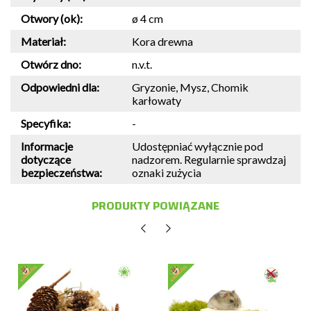
Otwory (ok):
ø 4 cm
Materiał:
Kora drewna
Otwórz dno:
n.v.t.
Odpowiedni dla:
Gryzonie, Mysz, Chomik
karłowaty
Specyfika:
-
Informacje
Udostępniać wyłącznie pod
dotyczące
nadzorem. Regularnie sprawdzaj
bezpieczeństwa:
oznaki zużycia
PRODUKTY POWIĄZANE