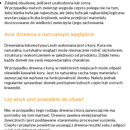
Zdejmij obudowę, jeśli jest uszkodzona lub ostra.
W przypadku małych zwierząt wygoda często polega nie na tym,
żeby klatka była jak najwyższa, ale żeby była jak najbardziej logiczna:
wystarczająca liczba kryjówek, wolne przejścia i materiały
dostosowane do wielkości zwierzęcia i jego zachowania.
Kora drzewna o naturalnym wyglądzie
Drewniana lokomotywa Levin wykonana jest z kory. Kora ma
naturalny, rustykalny wygląd i może nieznacznie różnić się kolorem,
strukturą i wykończeniem w zależności od produktu. Dzięki temu
każdy domek ma swój niepowtarzalny charakter.
W przypadku drewna z korą, w niektórych miejscach może odpaść
niewielki kawałek kory. Jest to naturalna cecha tego materiału i
zazwyczaj nie wpływa na funkcjonalność domku. Należy jednak
regularnie sprawdzać domek pod kątem luźnych części lub ostrych
krawędzi.
Czy wosk jest powodem do obaw?
Nie, w przypadku tego rodzaju drewna z korą zazwyczaj nie ma
potrzeby się tym martwić. Drewno zawiera mniej kanałów
żywicznych i jest poddawane starannemu procesowi suszenia.
Ciepło i przepływ powietrza usuwają z drewna resztki soku i wilgoci
w jak największym stopniu.