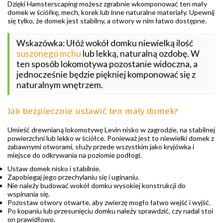
Dzięki Hamsterscaping możesz zgrabnie wkomponować ten mały
domek w ściółkę, mech, korek lub inne naturalne materiały. Upewnij
się tylko, że domek jest stabilny, a otwory w nim łatwo dostępne.
Wskazówka: Ułóż wokół domku niewielką ilość
suszonego mchu
lub lekką, naturalną ozdobę. W
ten sposób lokomotywa pozostanie widoczna, a
jednocześnie będzie piękniej komponować się z
naturalnym wnętrzem.
Jak bezpiecznie ustawić ten mały domek?
Umieść drewnianą lokomotywę Levin nisko w zagrodzie, na stabilnej
powierzchni lub lekko w ściółce. Ponieważ jest to niewielki domek z
zabawnymi otworami, służy przede wszystkim jako kryjówka i
miejsce do odkrywania na poziomie podłogi.
Ustaw domek nisko i stabilnie.
Zapobiegaj jego przechylaniu się i uginaniu.
Nie należy budować wokół domku wysokiej konstrukcji do
wspinania się.
Pozostaw otwory otwarte, aby zwierzę mogło łatwo wejść i wyjść.
Po kopaniu lub przesunięciu domku należy sprawdzić, czy nadal stoi
on prawidłowo.