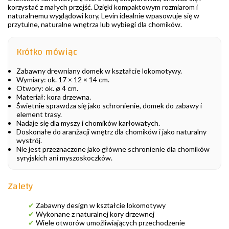
korzystać z małych przejść. Dzięki kompaktowym rozmiarom i
naturalnemu wyglądowi kory, Levin idealnie wpasowuje się w
przytulne, naturalne wnętrza lub wybiegi dla chomików.
Krótko mówiąc
Zabawny drewniany domek w kształcie lokomotywy.
Wymiary: ok. 17 × 12 × 14 cm.
Otwory: ok. ø 4 cm.
Materiał: kora drzewna.
Świetnie sprawdza się jako schronienie, domek do zabawy i
element trasy.
Nadaje się dla myszy i chomików karłowatych.
Doskonałe do aranżacji wnętrz dla chomików i jako naturalny
wystrój.
Nie jest przeznaczone jako główne schronienie dla chomików
syryjskich ani myszoskoczków.
Zalety
✔
Zabawny design w kształcie lokomotywy
✔
Wykonane z naturalnej kory drzewnej
✔
Wiele otworów umożliwiających przechodzenie