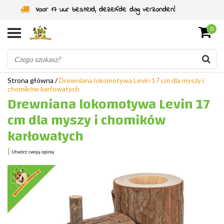
Specjaliści od gryzoni od 2011 roku
0
Strona główna
/
Drewniana lokomotywa Levin 17 cm dla myszy i
chomików karłowatych
Drewniana lokomotywa Levin 17
cm dla myszy i chomików
karłowatych
|
Utwórz swoją opinię