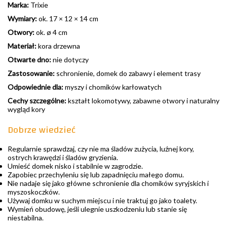
Marka:
Trixie
Wymiary:
ok. 17 × 12 × 14 cm
Otwory:
ok. ø 4 cm
Materiał:
kora drzewna
Otwarte dno:
nie dotyczy
Zastosowanie:
schronienie, domek do zabawy i element trasy
Odpowiednie dla:
myszy i chomików karłowatych
Cechy szczególne:
kształt lokomotywy, zabawne otwory i naturalny
wygląd kory
Dobrze wiedzieć
Regularnie sprawdzaj, czy nie ma śladów zużycia, luźnej kory,
ostrych krawędzi i śladów gryzienia.
Umieść domek nisko i stabilnie w zagrodzie.
Zapobiec przechyleniu się lub zapadnięciu małego domu.
Nie nadaje się jako główne schronienie dla chomików syryjskich i
myszoskoczków.
Używaj domku w suchym miejscu i nie traktuj go jako toalety.
Wymień obudowę, jeśli ulegnie uszkodzeniu lub stanie się
niestabilna.