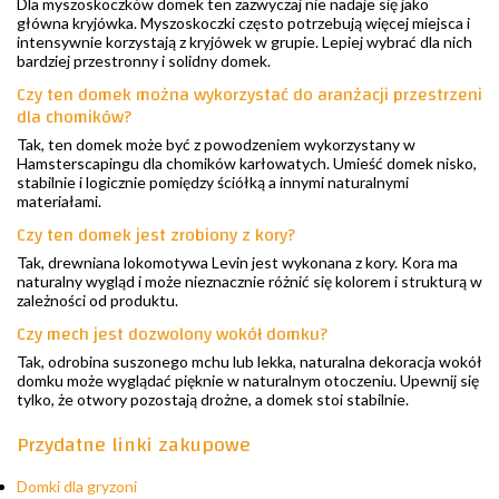
Dla myszoskoczków domek ten zazwyczaj nie nadaje się jako
główna kryjówka. Myszoskoczki często potrzebują więcej miejsca i
intensywnie korzystają z kryjówek w grupie. Lepiej wybrać dla nich
bardziej przestronny i solidny domek.
Czy ten domek można wykorzystać do aranżacji przestrzeni
dla chomików?
Tak, ten domek może być z powodzeniem wykorzystany w
Hamsterscapingu dla chomików karłowatych. Umieść domek nisko,
stabilnie i logicznie pomiędzy ściółką a innymi naturalnymi
materiałami.
Czy ten domek jest zrobiony z kory?
Tak, drewniana lokomotywa Levin jest wykonana z kory. Kora ma
naturalny wygląd i może nieznacznie różnić się kolorem i strukturą w
zależności od produktu.
Czy mech jest dozwolony wokół domku?
Tak, odrobina suszonego mchu lub lekka, naturalna dekoracja wokół
domku może wyglądać pięknie w naturalnym otoczeniu. Upewnij się
tylko, że otwory pozostają drożne, a domek stoi stabilnie.
Przydatne linki zakupowe
Domki dla gryzoni