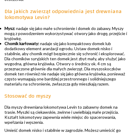
Dla jakich zwierząt odpowiednia jest drewniana
lokomotywa Levin?
Mysz:
nadaje się jako małe schronienie i domek do zabawy. Myszy
mogą z powodzeniem wykorzystywać otwory jako drogę, przejście i
kryjówkę.
Chomik karłowaty:
nadaje się jako kompaktowy domek lub
dodatkowy element aranżacji ogrodu. Ustaw domek nisko i
stabilnie, aby chomik mógł bezpiecznie się schronić i eksplorować.
Dla chomików syryjskich ten domek jest zbyt mały, aby służyć jako
wygodna, główna kryjówka. Otwory o średnicy ok. 4 cm są
przeznaczone głównie dla małych zwierząt. Dla myszoskoczków
domek ten również nie nadaje się jako główna kryjówka, ponieważ
często wymagają one bardziej przestronnego i solidniejszego
materiału na schronienie, zwłaszcza gdy mieszkają razem.
Stosować do myszy
Dla myszy drewniana lokomotywa Levin to zabawny domek na
trasie. Myszki są ciekawskie, zwinne i uwielbiają małe przejścia.
Kształt lokomotywy zapewnia wiele miejsc do spacerowania,
wpełzania i węszenia.
Umieść domek nisko i stabilnie w zagrodzie. Możesz umieścić go