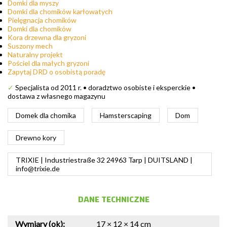
Domki dla myszy
Domki dla chomików karłowatych
Pielęgnacja chomików
Domki dla chomików
Kora drzewna dla gryzoni
Suszony mech
Naturalny projekt
Pościel dla małych gryzoni
Zapytaj DRD o osobistą poradę
✓
Specjalista od 2011 r. • doradztwo osobiste i eksperckie •
dostawa z własnego magazynu
Domek dla chomika
Hamsterscaping
Dom
Drewno kory
TRIXIE | Industriestraße 32 24963 Tarp | DUITSLAND |
info@trixie.de
DANE TECHNICZNE
Wymiary (ok):
17 × 12 × 14 cm