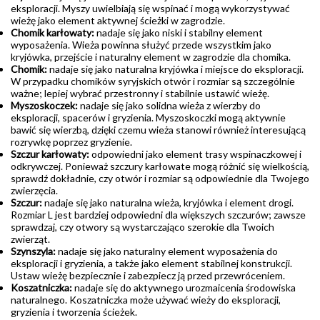
eksploracji. Myszy uwielbiają się wspinać i mogą wykorzystywać
wieżę jako element aktywnej ścieżki w zagrodzie.
Chomik karłowaty:
nadaje się jako niski i stabilny element
wyposażenia. Wieża powinna służyć przede wszystkim jako
kryjówka, przejście i naturalny element w zagrodzie dla chomika.
Chomik:
nadaje się jako naturalna kryjówka i miejsce do eksploracji.
W przypadku chomików syryjskich otwór i rozmiar są szczególnie
ważne; lepiej wybrać przestronny i stabilnie ustawić wieżę.
Myszoskoczek:
nadaje się jako solidna wieża z wierzby do
eksploracji, spacerów i gryzienia. Myszoskoczki mogą aktywnie
bawić się wierzbą, dzięki czemu wieża stanowi również interesującą
rozrywkę poprzez gryzienie.
Szczur karłowaty:
odpowiedni jako element trasy wspinaczkowej i
odkrywczej. Ponieważ szczury karłowate mogą różnić się wielkością,
sprawdź dokładnie, czy otwór i rozmiar są odpowiednie dla Twojego
zwierzęcia.
Szczur:
nadaje się jako naturalna wieża, kryjówka i element drogi.
Rozmiar L jest bardziej odpowiedni dla większych szczurów; zawsze
sprawdzaj, czy otwory są wystarczająco szerokie dla Twoich
zwierząt.
Szynszyla:
nadaje się jako naturalny element wyposażenia do
eksploracji i gryzienia, a także jako element stabilnej konstrukcji.
Ustaw wieżę bezpiecznie i zabezpiecz ją przed przewróceniem.
Koszatniczka:
nadaje się do aktywnego urozmaicenia środowiska
naturalnego. Koszatniczka może używać wieży do eksploracji,
gryzienia i tworzenia ścieżek.