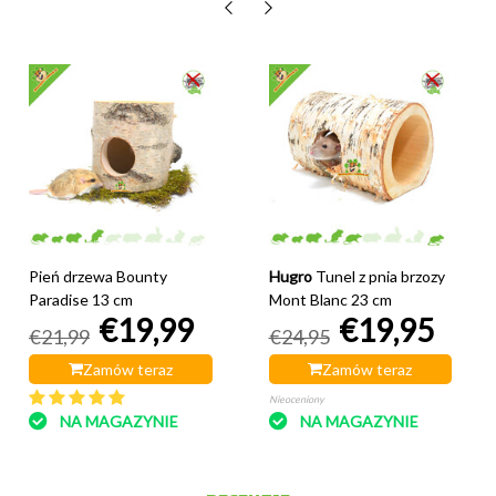
Pień drzewa Bounty
Hugro
Tunel z pnia brzozy
Paradise 13 cm
Mont Blanc 23 cm
€19,99
€19,95
€21,99
€24,95
Zamów teraz
Zamów teraz
Nieoceniony
NA MAGAZYNIE
NA MAGAZYNIE