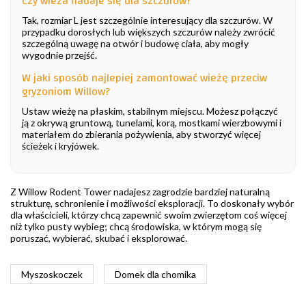
Czy wieża nadaje się dla szczurów?
Tak, rozmiar L jest szczególnie interesujący dla szczurów. W
przypadku dorosłych lub większych szczurów należy zwrócić
szczególną uwagę na otwór i budowę ciała, aby mogły
wygodnie przejść.
W jaki sposób najlepiej zamontować wieżę przeciw
gryzoniom Willow?
Ustaw wieżę na płaskim, stabilnym miejscu. Możesz połączyć
ją z okrywą gruntową, tunelami, korą, mostkami wierzbowymi i
materiałem do zbierania pożywienia, aby stworzyć więcej
ścieżek i kryjówek.
Z Willow Rodent Tower nadajesz zagrodzie bardziej naturalną
strukturę, schronienie i możliwości eksploracji. To doskonały wybór
dla właścicieli, którzy chcą zapewnić swoim zwierzętom coś więcej
niż tylko pusty wybieg; chcą środowiska, w którym mogą się
poruszać, wybierać, skubać i eksplorować.
Myszoskoczek
Domek dla chomika