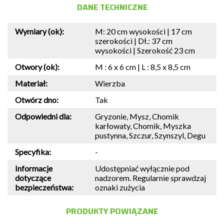
DANE TECHNICZNE
Wymiary (ok):
M: 20 cm wysokości | 17 cm
szerokości | Dł.: 37 cm
wysokości | Szerokość 23 cm
Otwory (ok):
M : 6 x 6 cm | L : 8,5 x 8,5 cm
Materiał:
Wierzba
Otwórz dno:
Tak
Odpowiedni dla:
Gryzonie, Mysz, Chomik
karłowaty, Chomik, Myszka
pustynna, Szczur, Szynszyl, Degu
Specyfika:
-
Informacje
Udostępniać wyłącznie pod
dotyczące
nadzorem. Regularnie sprawdzaj
bezpieczeństwa:
oznaki zużycia
PRODUKTY POWIĄZANE