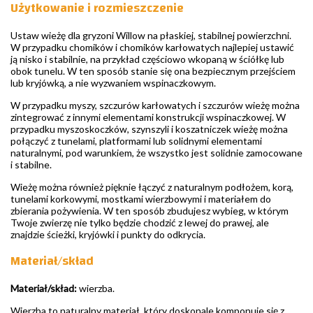
Użytkowanie i rozmieszczenie
Ustaw wieżę dla gryzoni Willow na płaskiej, stabilnej powierzchni.
W przypadku chomików i chomików karłowatych najlepiej ustawić
ją nisko i stabilnie, na przykład częściowo wkopaną w ściółkę lub
obok tunelu. W ten sposób stanie się ona bezpiecznym przejściem
lub kryjówką, a nie wyzwaniem wspinaczkowym.
W przypadku myszy, szczurów karłowatych i szczurów wieżę można
zintegrować z innymi elementami konstrukcji wspinaczkowej. W
przypadku myszoskoczków, szynszyli i koszatniczek wieżę można
połączyć z tunelami, platformami lub solidnymi elementami
naturalnymi, pod warunkiem, że wszystko jest solidnie zamocowane
i stabilne.
Wieżę można również pięknie łączyć z naturalnym podłożem, korą,
tunelami korkowymi, mostkami wierzbowymi i materiałem do
zbierania pożywienia. W ten sposób zbudujesz wybieg, w którym
Twoje zwierzę nie tylko będzie chodzić z lewej do prawej, ale
znajdzie ścieżki, kryjówki i punkty do odkrycia.
Materiał/skład
Materiał/skład:
wierzba.
Wierzba to naturalny materiał, który doskonale komponuje się z