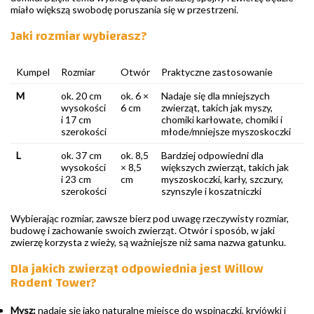
miało większą swobodę poruszania się w przestrzeni.
Jaki rozmiar wybierasz?
Kumpel
Rozmiar
Otwór
Praktyczne zastosowanie
M
ok. 20 cm
ok. 6 ×
Nadaje się dla mniejszych
wysokości
6 cm
zwierząt, takich jak myszy,
i 17 cm
chomiki karłowate, chomiki i
szerokości
młode/mniejsze myszoskoczki
L
ok. 37 cm
ok. 8,5
Bardziej odpowiedni dla
wysokości
× 8,5
większych zwierząt, takich jak
i 23 cm
cm
myszoskoczki, karły, szczury,
szerokości
szynszyle i koszatniczki
Wybierając rozmiar, zawsze bierz pod uwagę rzeczywisty rozmiar,
budowę i zachowanie swoich zwierząt. Otwór i sposób, w jaki
zwierzę korzysta z wieży, są ważniejsze niż sama nazwa gatunku.
Dla jakich zwierząt odpowiednia jest Willow
Rodent Tower?
Mysz:
nadaje się jako naturalne miejsce do wspinaczki, kryjówki i