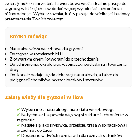
zwierzę może z nim zrobić. Ta wierzbowa wieża idealnie pasuje do
zagrody, w której chcesz dodać więcej wysokości, schronienia i
różnorodności. Wybierz rozmiar, który pasuje do wielkości, budowy i
przeznaczenia Twoich zwierząt.
Krótko mówiąc
Naturalna wieża wierzbowa dla gryzoni
Dostępne w rozmiarach M i L
Z otwartym dnem i otworami do przechodzenia
Do schronienia, eksploracji, wspinaczki, podjadania i tworzenia
dróg
Doskonale nadaje się do dekoracji naturalnych, a także do
pielęgnacji chomików, myszoskoczków i szczurów.
Zalety wieży dla gryzoni Willow
✔
Wykonane z naturalnego materiału wierzbowego
✔
Natychmiast zapewnia większą strukturę i schronienie w
zagrodzie
✔
Nadaje się jako kryjówka, przejście, trasa wspinaczkowa i
przedmiot do żucia
✔
Dostępne w dwóch rozmiarach dla różnych gatunków