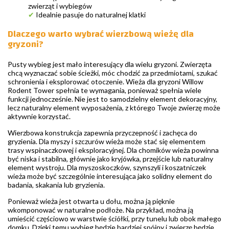
zwierząt i wybiegów
✔
Idealnie pasuje do naturalnej klatki
Dlaczego warto wybrać wierzbową wieżę dla
gryzoni?
Pusty wybieg jest mało interesujący dla wielu gryzoni. Zwierzęta
chcą wyznaczać sobie ścieżki, móc chodzić za przedmiotami, szukać
schronienia i eksplorować otoczenie. Wieża dla gryzoni Willow
Rodent Tower spełnia te wymagania, ponieważ spełnia wiele
funkcji jednocześnie. Nie jest to samodzielny element dekoracyjny,
lecz naturalny element wyposażenia, z którego Twoje zwierzę może
aktywnie korzystać.
Wierzbowa konstrukcja zapewnia przyczepność i zachęca do
gryzienia. Dla myszy i szczurów wieża może stać się elementem
trasy wspinaczkowej i eksploracyjnej. Dla chomików wieża powinna
być niska i stabilna, głównie jako kryjówka, przejście lub naturalny
element wystroju. Dla myszoskoczków, szynszyli i koszatniczek
wieża może być szczególnie interesująca jako solidny element do
badania, skakania lub gryzienia.
Ponieważ wieża jest otwarta u dołu, można ją pięknie
wkomponować w naturalne podłoże. Na przykład, można ją
umieścić częściowo w warstwie ściółki, przy tunelu lub obok małego
domku. Dzięki temu wybieg będzie bardziej spójny i zwierzę będzie