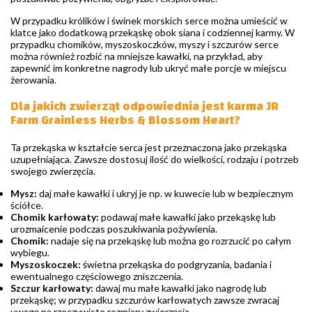
W przypadku królików i świnek morskich serce można umieścić w
klatce jako dodatkową przekąskę obok siana i codziennej karmy. W
przypadku chomików, myszoskoczków, myszy i szczurów serce
można również rozbić na mniejsze kawałki, na przykład, aby
zapewnić im konkretne nagrody lub ukryć małe porcje w miejscu
żerowania.
Dla jakich zwierząt odpowiednia jest karma JR
Farm Grainless Herbs & Blossom Heart?
Ta przekąska w kształcie serca jest przeznaczona jako przekąska
uzupełniająca. Zawsze dostosuj ilość do wielkości, rodzaju i potrzeb
swojego zwierzęcia.
Mysz:
daj małe kawałki i ukryj je np. w kuwecie lub w bezpiecznym
ściółce.
Chomik karłowaty:
podawaj małe kawałki jako przekąskę lub
urozmaicenie podczas poszukiwania pożywienia.
Chomik:
nadaje się na przekąskę lub można go rozrzucić po całym
wybiegu.
Myszoskoczek:
świetna przekąska do podgryzania, badania i
ewentualnego częściowego zniszczenia.
Szczur karłowaty:
dawaj mu małe kawałki jako nagrodę lub
przekąskę; w przypadku szczurów karłowatych zawsze zwracaj
uwagę na rzeczywiste rozmiary zwierzęcia.