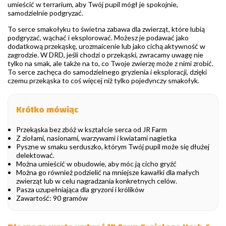
umieścić w terrarium, aby Twój pupil mógł je spokojnie,
samodzielnie podgryzać.
To serce smakołyku to świetna zabawa dla zwierząt, które lubią
podgryzać, wąchać i eksplorować. Możesz je podawać jako
dodatkową przekąskę, urozmaicenie lub jako cichą aktywność w
zagrodzie. W DRD, jeśli chodzi o przekąski, zwracamy uwagę nie
tylko na smak, ale także na to, co Twoje zwierzę może z nimi zrobić.
To serce zachęca do samodzielnego gryzienia i eksploracji, dzięki
czemu przekąska to coś więcej niż tylko pojedynczy smakołyk.
Krótko mówiąc
Przekąska bez zbóż w kształcie serca od JR Farm
Z ziołami, nasionami, warzywami i kwiatami nagietka
Pyszne w smaku serduszko, którym Twój pupil może się dłużej
delektować.
Można umieścić w obudowie, aby móc ją cicho gryźć
Można go również podzielić na mniejsze kawałki dla małych
zwierząt lub w celu nagradzania konkretnych celów.
Pasza uzupełniająca dla gryzoni i królików
Zawartość: 90 gramów