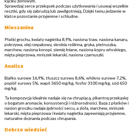
kąciku ziołowym.
Sprawdzaj serce przekąsek podczas użytkowania i usuwaj wszelkie
resztki, gdy się zabrudzą lub zawilgotnieją. Dzięki temu jedzenie w
klatce pozostanie przyjemne i schludne.
Mieszanina
Płatki grochu, kwiaty nagietka 8,9%, nasiona traw, nasiona kanaru,
pokrzywa, olej rzepakowy, skrobia roślinna, gryka, pietruszka,
marchew, nasiona konopi, siemię lniane, nasiona kopru włoskiego,
mięta pieprzowa, mniszek lekarski, nasiona czarnuszki.
Analiza
Białko surowe 16,9%, tłuszcz surowy 8,6%, włókno surowe 7,2%,
popiół surowy 5%, wapń 3650 mg/kg, fosfor 3100 mg/kg, sód 650
mg/kg.
Ta kompozycja idealnie nadaje się na chrupiącą, pikantną przekąskę
o bogatym aromacie, konsystencji i różnorodności. Baza z płatków i
nasion groszku nadaje jędrności sercu, a zioła, marchew, mniszek
lekarski, mięta pieprzowa i kwiaty nagietka zapewniają przyjemne,
naturalne doznania podczas chrupania.
Dobrze wiedzieć