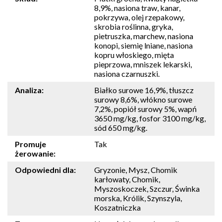
8,9%, nasiona traw, kanar,
pokrzywa, olej rzepakowy,
skrobia roślinna, gryka,
pietruszka, marchew, nasiona
konopi, siemię lniane, nasiona
kopru włoskiego, mięta
pieprzowa, mniszek lekarski,
nasiona czarnuszki.
Analiza:
Białko surowe 16,9%, tłuszcz
surowy 8,6%, włókno surowe
7,2%, popiół surowy 5%, wapń
3650 mg/kg, fosfor 3100 mg/kg,
sód 650 mg/kg.
Promuje
Tak
żerowanie:
Odpowiedni dla:
Gryzonie, Mysz, Chomik
karłowaty, Chomik,
Myszoskoczek, Szczur, Świnka
morska, Królik, Szynszyla,
Koszatniczka