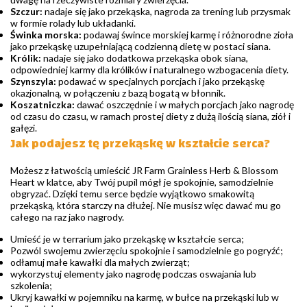
Szczur:
nadaje się jako przekąska, nagroda za trening lub przysmak
w formie rolady lub układanki.
Świnka morska:
podawaj śwince morskiej karmę i różnorodne zioła
jako przekąskę uzupełniającą codzienną dietę w postaci siana.
Królik:
nadaje się jako dodatkowa przekąska obok siana,
odpowiedniej karmy dla królików i naturalnego wzbogacenia diety.
Szynszyla:
podawać w specjalnych porcjach i jako przekąskę
okazjonalną, w połączeniu z bazą bogatą w błonnik.
Koszatniczka:
dawać oszczędnie i w małych porcjach jako nagrodę
od czasu do czasu, w ramach prostej diety z dużą ilością siana, ziół i
gałęzi.
Jak podajesz tę przekąskę w kształcie serca?
Możesz z łatwością umieścić JR Farm Grainless Herb & Blossom
Heart w klatce, aby Twój pupil mógł je spokojnie, samodzielnie
obgryzać. Dzięki temu serce będzie wyjątkowo smakowitą
przekąską, która starczy na dłużej. Nie musisz więc dawać mu go
całego na raz jako nagrody.
Umieść je w terrarium jako przekąskę w kształcie serca;
Pozwól swojemu zwierzęciu spokojnie i samodzielnie go pogryźć;
odłamuj małe kawałki dla małych zwierząt;
wykorzystuj elementy jako nagrodę podczas oswajania lub
szkolenia;
Ukryj kawałki w pojemniku na karmę, w bułce na przekąski lub w