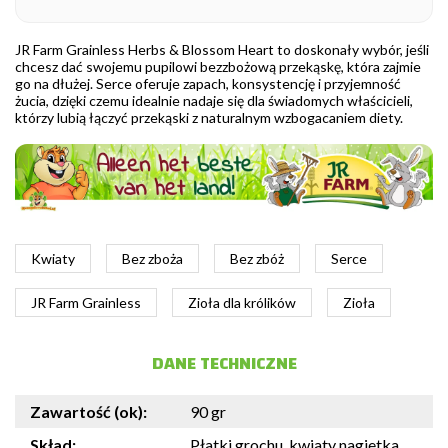
JR Farm Grainless Herbs & Blossom Heart to doskonały wybór, jeśli
chcesz dać swojemu pupilowi bezzbożową przekąskę, która zajmie
go na dłużej. Serce oferuje zapach, konsystencję i przyjemność
żucia, dzięki czemu idealnie nadaje się dla świadomych właścicieli,
którzy lubią łączyć przekąski z naturalnym wzbogacaniem diety.
Kwiaty
Bez zboża
Bez zbóż
Serce
JR Farm Grainless
Zioła dla królików
Zioła
DANE TECHNICZNE
Zawartość (ok):
90 gr
Skład:
Płatki grochu, kwiaty nagietka