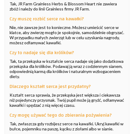
Tak, JR Farm Grainless Herbs & Blossom Heart nie zawiera
zbóż i należy do linii Grainless firmy JR Farm.
Czy muszę rozbić serce na kawałki?
Nie, nie zawsze jest to konieczne. Możesz umieścić serce w
klatce, aby zwierzę mogło je spokojnie, samodzielnie obgryzać.
W przypadku małych zwierząt lub w celu uzyskania nagrody,
możesz odłamywać kawałki.
Czy to nadaje się dla królików?
Tak, ta przekąska w kształcie serca nadaje się jako dodatkowa
przekąska dla królików. Podawaj ją wraz z codziennym sianem,
odpowiednią karmą dla królików i naturalnym wzbogaceniem
diety.
Dlaczego kształt serca jest przydatny?
Kształt serca sprawia, że przekąska jest większa i ciekawsza
niż pojedynczy przysmak. Twój pupil może ją gryźć, odłamywać
kawałki i spędzać z nią więcej czasu.
Czy mogę używać tego do zbierania pożywienia?
Tak, zwłaszcza gdy rozbijesz serce na kawałki. Ukryj kawałki w
bułce, pojemniku na paszę, kąciku z ziołami albo w sianie.