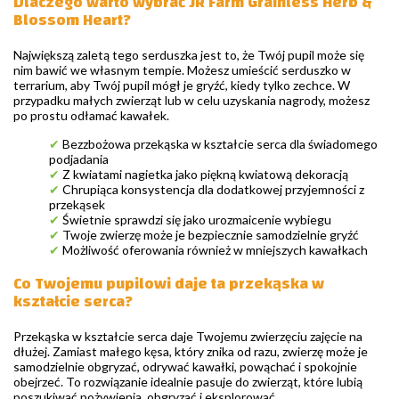
Dlaczego warto wybrać JR Farm Grainless Herb &
Blossom Heart?
Największą zaletą tego serduszka jest to, że Twój pupil może się
nim bawić we własnym tempie. Możesz umieścić serduszko w
terrarium, aby Twój pupil mógł je gryźć, kiedy tylko zechce. W
przypadku małych zwierząt lub w celu uzyskania nagrody, możesz
po prostu odłamać kawałek.
✔
Bezzbożowa przekąska w kształcie serca dla świadomego
podjadania
✔
Z kwiatami nagietka jako piękną kwiatową dekoracją
✔
Chrupiąca konsystencja dla dodatkowej przyjemności z
przekąsek
✔
Świetnie sprawdzi się jako urozmaicenie wybiegu
✔
Twoje zwierzę może je bezpiecznie samodzielnie gryźć
✔
Możliwość oferowania również w mniejszych kawałkach
Co Twojemu pupilowi daje ta przekąska w
kształcie serca?
Przekąska w kształcie serca daje Twojemu zwierzęciu zajęcie na
dłużej. Zamiast małego kęsa, który znika od razu, zwierzę może je
samodzielnie obgryzać, odrywać kawałki, powąchać i spokojnie
obejrzeć. To rozwiązanie idealnie pasuje do zwierząt, które lubią
poszukiwać pożywienia, obgryzać i eksplorować.