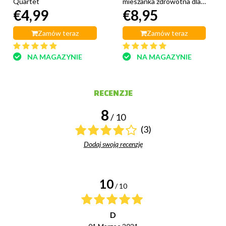
Quartet
mieszanka zdrowotna dla
€4,99
€8,95
świnek morskich 600
gramów
Zamów teraz
Zamów teraz
NA MAGAZYNIE
NA MAGAZYNIE
RECENZJE
8
/ 10
(3)
Dodaj swoją recenzję
10
/ 10
D