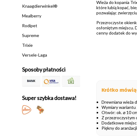
Wieża do kopania Trix
Knaagdierwinkel®
które lubią kopać, bi
pozwalając zwierzęciu
Mealberry
Przezroczyste okienk
Rodipet
osłoniętym miejscu. D
cenny dodatek do wy
Supreme
Trixie
Versele-Laga
Sposoby płatności
Krótko mówią
Super szybka dostawa!
Drewniana wieża d
Wymiary wariantu 2
Otwór: ok. ⌀ 10 c
Z przezroczystym 
Dodatkowe miejsce
Piękny do aranżacj