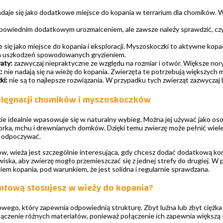
daje się jako dodatkowe miejsce do kopania w terrarium dla chomików. Wy
owiednim dodatkowym urozmaiceniem, ale zawsze należy sprawdzić, czy o
 się jako miejsce do kopania i eksploracji. Myszoskoczki to aktywne kopac
ma uszkodzeń spowodowanych gryzieniem.
waty:
zazwyczaj niepraktyczne ze względu na rozmiar i otwór. Większe nory
:
nie nadają się na wieżę do kopania. Zwierzęta te potrzebują większych mo
ki:
nie są to najlepsze rozwiązania. W przypadku tych zwierząt zazwyczaj 
elęgnacji chomików i myszoskoczków
ie idealnie wpasowuje się w naturalny wybieg. Można jej używać jako osobn
orka, mchu i drewnianych domków. Dzięki temu zwierzę może pełnić wiele
i odpoczywać.
, wieża jest szczególnie interesująca, gdy chcesz dodać dodatkową kons
owiska, aby zwierzę mogło przemieszczać się z jednej strefy do drugiej.
 kopania, pod warunkiem, że jest solidna i regularnie sprawdzana.
ntową stosujesz w wieży do kopania?
owego, który zapewnia odpowiednią strukturę. Zbyt luźna lub zbyt ciężka 
łączenie różnych materiałów, ponieważ połączenie ich zapewnia większą 