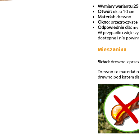
Wymiary wariantu 25
Otwór:
ok. ⌀ 10 cm
Materiał:
drewno
Okno:
przezroczyste
Odpowiednie dla:
mys
W przypadku większy
dostępne i nie powinn
Mieszanina
Skład:
drewno z prze
Drewno to materiał na
drewno pod kątem ślad