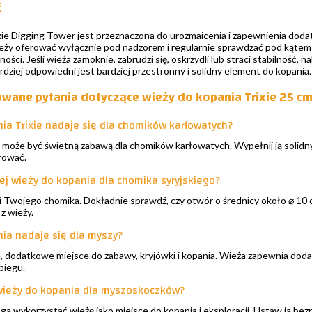
ć
xie Digging Tower jest przeznaczona do urozmaicenia i zapewnienia do
eży oferować wyłącznie pod nadzorem i regularnie sprawdzać pod kątem
ności. Jeśli wieża zamoknie, zabrudzi się, oskrzydli lub straci stabilność,
rdziej odpowiedni jest bardziej przestronny i solidny element do kopania.
awane pytania dotyczące wieży do kopania Trixie 25 c
ia Trixie nadaje się dla chomików karłowatych?
a może być świetną zabawą dla chomików karłowatych. Wypełnij ją solid
rować.
j wieży do kopania dla chomika syryjskiego?
ci Twojego chomika. Dokładnie sprawdź, czy otwór o średnicy około ⌀ 10 
z wieży.
ia nadaje się dla myszy?
łe, dodatkowe miejsce do zabawy, kryjówki i kopania. Wieża zapewnia do
biegu.
ieży do kopania dla myszoskoczków?
ą wykorzystać wieżę jako miejsce do kopania i eksploracji. Ustaw ją bez