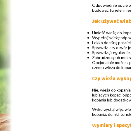
Odpowiednie opcje o
budować tunele, miesz
Jak używać wież
Umieść wieżę do kopa
Wypełnij wieżę odpo
Lekko dociśnij pościel
Sprawdź, czy otwór j
Sprawdzaj regularnie, 
Zabrudzoną lub mokrą
Opcjonalnie możesz po
czemu wieża do kopani
Czy wieża wyko
Nie, wieża do kopania
lubiących kopać, odp
kopania lub dodatkow
Wykorzystaj więc wie
kopania, domki, tunel
Wymiary i specy