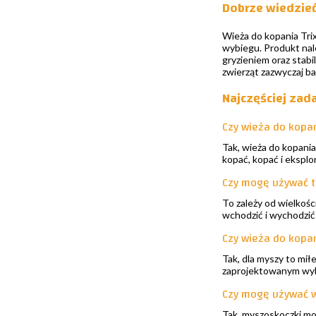
Dobrze wiedzie
Wieża do kopania Tri
wybiegu. Produkt nal
gryzieniem oraz stabil
zwierząt zazwyczaj ba
Najczęściej zad
Czy wieża do kopan
Tak, wieża do kopani
kopać, kopać i eksplo
Czy mogę używać te
To zależy od wielkoś
wchodzić i wychodzić 
Czy wieża do kopan
Tak, dla myszy to mi
zaprojektowanym wy
Czy mogę używać w
Tak, myszoskoczki mog