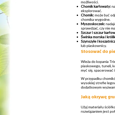
możliwości.
Chomik karłowaty:
na
eksplorować.
Chomik:
może być odp
chomika wygodne.
Myszoskoczek:
nadaje
sprawdzać, czy nie 
Szczur i szczur karło
Świnka morska i królik
Szynszyle i koszatnicz
lub piaskownicy.
Stosować do pi
Wieża do kopania Trix
piaskowego, tuneli, k
myć się, spacerować 
W przypadku chomików
wysokiej strefie leg
dodatkowym wyzwaniem
Jaką okrywę gru
Użyj materiału ściółk
rozwiązaniem jest po