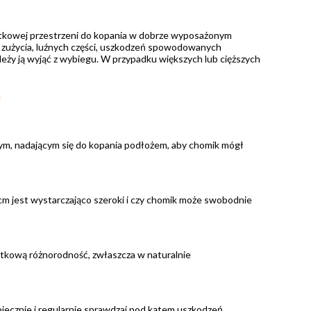
datkowej przestrzeni do kopania w dobrze wyposażonym
 zużycia, luźnych części, uszkodzeń spowodowanych
 należy ją wyjąć z wybiegu. W przypadku większych lub cięższych
m
nym, nadającym się do kopania podłożem, aby chomik mógł
cm jest wystarczająco szeroki i czy chomik może swobodnie
datkową różnorodność, zwłaszcza w naturalnie
piecznie i regularnie sprawdzaj pod kątem uszkodzeń