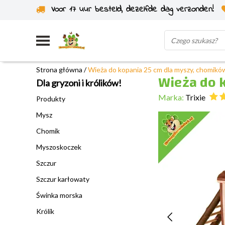
Voor 17 uur besteld, dezelfde dag verzonden!
Wysyłka z własnego magazynu
Strona główna
/
Wieża do kopania 25 cm dla myszy, chomik
Wieża do 
Dla gryzoni i królików!
Marka:
Trixie
Produkty
Mysz
Chomik
Myszoskoczek
Szczur
Szczur karłowaty
Świnka morska
Królik