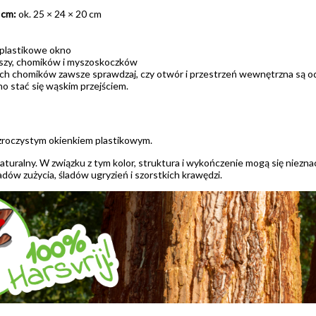
 cm:
ok. 25 × 24 × 20 cm
 plastikowe okno
zy, chomików i myszoskoczków
ch chomików zawsze sprawdzaj, czy otwór i przestrzeń wewnętrzna są o
o stać się wąskim przejściem.
zroczystym okienkiem plastikowym.
turalny. W związku z tym kolor, struktura i wykończenie mogą się niezna
ów zużycia, śladów ugryzień i szorstkich krawędzi.