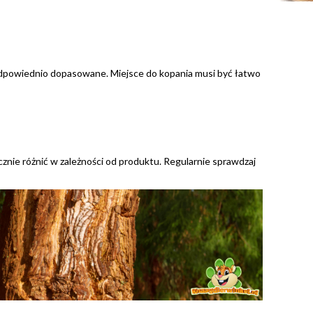
dpowiednio dopasowane. Miejsce do kopania musi być łatwo
cznie różnić w zależności od produktu. Regularnie sprawdzaj