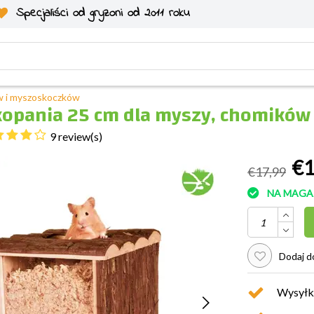
Specjaliści od gryzoni od 2011 roku
ów i myszoskoczków
kopania 25 cm dla myszy, chomików
9 review(s)
€1
€17,99
NA MAGA
Dodaj do
Wysyłk