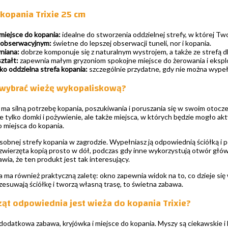
 kopania Trixie 25 cm
iejsce do kopania:
idealne do stworzenia oddzielnej strefy, w której Tw
 obserwacyjnym:
świetne do lepszej obserwacji tuneli, nor i kopania.
niana:
dobrze komponuje się z naturalnym wystrojem, a także ze strefą 
ztałt:
zapewnia małym gryzoniom spokojne miejsce do żerowania i eksplo
ko oddzielna strefa kopania:
szczególnie przydatne, gdy nie można wypeł
 wybrać wieżę wykopaliskową?
 ma silną potrzebę kopania, poszukiwania i poruszania się w swoim otoc
e tylko domki i pożywienie, ale także miejsca, w których będzie mogło ak
miejsca do kopania.
sobnej strefy kopania w zagrodzie. Wypełniasz ją odpowiednią ściółką i 
zwierzęta kopią prosto w dół, podczas gdy inne wykorzystują otwór głów
ia, że ten produkt jest tak interesujący.
ka ma również praktyczną zaletę: okno zapewnia widok na to, co dzieje się 
esuwają ściółkę i tworzą własną trasę, to świetna zabawa.
rząt odpowiednia jest wieża do kopania Trixie?
 dodatkowa zabawa, kryjówka i miejsce do kopania. Myszy są ciekawskie i l