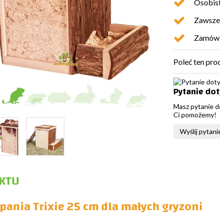
Osobist
Zawsze 
Zamówio
Poleć ten pro
Pytanie do
Masz pytanie d
Ci pomożemy!
Wyślij pytani
KTU
pania Trixie 25 cm dla małych gryzoni