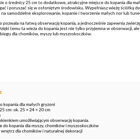
ie o średnicy 25 cm to dodatkowe, atrakcyjne miejsce do kopania dla mał
egać i poruszać się w osłoniętym środowisku. Wypełniasz wieżę ściółką do
 na samodzielne eksplorowanie, kopanie i tworzenie małych nor lub tunel
o pozwala na łatwą obserwację kopania, a jednocześnie zapewnia zwierzę
zięki temu ta wieża do kopania jest nie tylko przyjemna w obserwacji, al
biegu dla chomików, myszy lub myszoskoczków.
c
o kopania dla małych gryzoni
5 cm: ok. 25 × 24 × 20 cm
m
okienkiem umożliwiającym obserwację kopania.
 do kopania dla myszy, chomików i myszoskoczków
i wnętrz dla chomików i naturalnej dekoracji