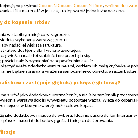
bejmują na przykład
Cotton N Cotton
,
Cotton N Fibre
,
włókno drzewne
anka kilku materiałów jest często lepsza niż jedna luźna warstwa.
y do kopania Trixie?
nia w stabilnym miejscu w zagrodzie.
wiednią, wykopaną warstwą gruntu.
, aby nadać jej większą strukturę.
est łatwo dostępny dla Twojego zwierzęcia.
czy wieża nadal stoi stabilnie i nie przechyla się.
 pościel należy wymieniać w odpowiednim czasie.
łączyć wieżę z dodatkowymi tunelami, korkiem lub małą kryjówką w pobliż
a nie będzie sprawiała wrażenia samodzielnego obiektu, a raczej będzie
paliskowa zastępuje głęboką pokrywę glebową?
 ma służyć jako dodatkowe urozmaicenie, a nie jako zamiennik przestronne
owiednia warstwa ściółki w wybiegu pozostaje ważna. Wieża do kopania 
e miejsce, w którym zwierzę może celowo kopać.
żę jako dodatkowe miejsce do wyboru. Idealnie pasuje do konfiguracji, w
e, piasek, materiał do budowy gniazd i miejsca do żerowania.
fikacje