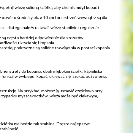
pełnij wieżę solidną ściółką, aby chomik mógł kopać i
twór o średnicy ok. ⌀ 10 cm i przestrzeń wewnątrz są dla
ze, dlatego należy ustawić wieżę stabilnie i regularnie
 są często bardziej odpowiednie dla szczurów.
żliwości ukrycia się i kopania.
bardziej praktyczne są solidne rozwiązania w postaci kopania
ej strefy do kopania, obok głębokiej ściółki, kąpieliska
 funkcji w wybiegu: kopać, ukrywać się, szukać pożywienia,
trukcję. Na przykład, możesz ją ustawić częściowo przy
 W przypadku myszoskoczków, wieża może być ciekawym,
ściółka nie będzie tak stabilna. Często najlepszym
stabilność.