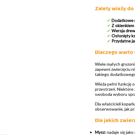
Zalety wieży do
✔
Dodatkowe m
✔
Z okienkiem
✔
Wersja drew
✔
Osłonięty ks
✔
Przydatne ja
Dlaczego warto
Wiele małych gryzoni
zapewni zwierzęciu ni
takiego dodatkowego 
Wieża pełni funkcję o
przestrzeń. Niektóre 
swoboda wyboru spraw
Dla właścicieli kopar
obserwowanie, jak prz
Dla jakich zwie
Mysz:
nadaje się jako