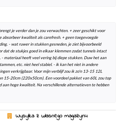
brengt je verder dan je zou verwachten. + zeer geschikt voor
de absorbeer kwaliteit als carefresh. + geen toegevoegde
ing. - wat ruwer in stukken gesneden, je ziet bijvoorbeeld
or dat de stukjes goed in elkaar klemmen zodat tunnels intact
je. - materiaal heeft veel vering bij diepe stukken. Duw het aan
mmen, etc. niet heel stabiel. - ik kan het niet in andere
gen verkrijgbaar. Voor mijn verblijf zou ik zo'n 13-15 12L
van 15-20cm (220x50cm). Een voordeel pakket van 60L zou top
d aan hoge kwaliteit. Na verschillende alternatieven te hebben
Wysyłka z własnego magazynu