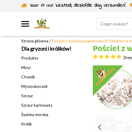
Voor 17 uur besteld, dezelfde dag verzonden!
Wysyłka z własnego magazynu
Strona główna
/
Pościel z wiórków papierowych Safebed w bi
Pościel z 
Dla gryzoni i królików!
3 re
Produkty
Mysz
Chomik
Myszoskoczek
Szczur
Szczur karłowaty
Świnka morska
Królik