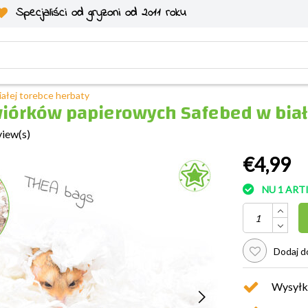
Specjaliści od gryzoni od 2011 roku
ałej torebce herbaty
wiórków papierowych Safebed w biał
view(s)
€4,99
NU 1 AR
Dodaj do
Wysyłk