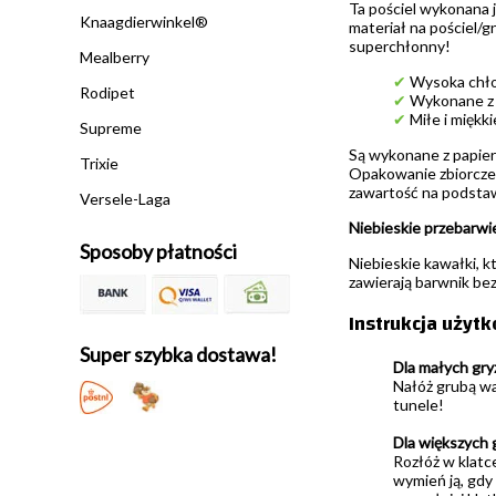
Ta pościel wykonana j
Knaagdierwinkel®
materiał na pościel/
superchłonny!
Mealberry
✔
Wysoka chł
Rodipet
✔
Wykonane z p
✔
Miłe i miękki
Supreme
Są wykonane z papieru
Trixie
Opakowanie zbiorcze m
zawartość na podstaw
Versele-Laga
Niebieskie przebarwi
Sposoby płatności
Niebieskie kawałki, kt
zawierają barwnik bez
Instrukcja użyt
Super szybka dostawa!
Dla małych gry
Nałóż grubą wa
tunele!
Dla większych g
Rozłóż w klatce
wymień ją, gdy 