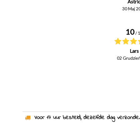
Astri
30 Maj 2
10
/ 
Lars
02 Grudzie
Voor 17 uur besteld, dezelfde dag verzonden!