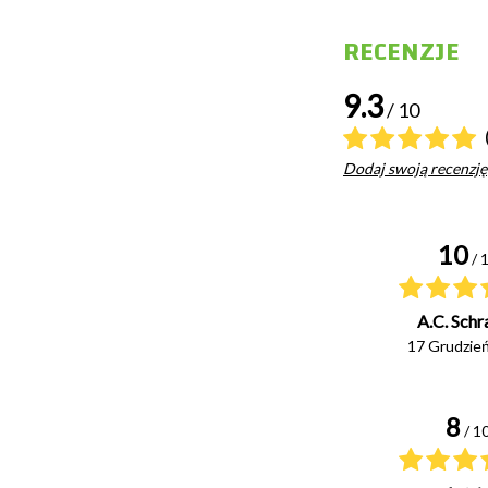
RECENZJE
9.3
/ 10
Dodaj swoją recenzję
10
/ 
A.C. Schr
17 Grudzie
8
/ 1