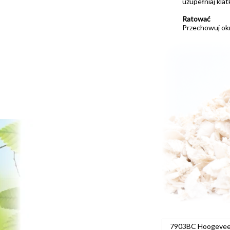
uzupełniaj klat
Ratować
Przechowuj ok
7903BC Hoogeveen