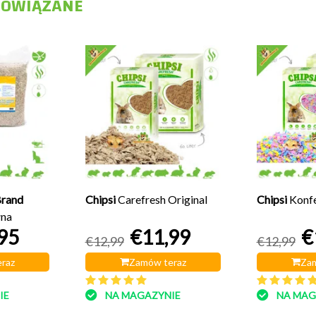
POWIĄZANE
Brand
Chipsi
Carefresh Original
Chipsi
Konfe
łna
95
€11,99
€
€12,99
€12,99
raz
Zamów teraz
Zam
IE
NA MAGAZYNIE
NA MAG