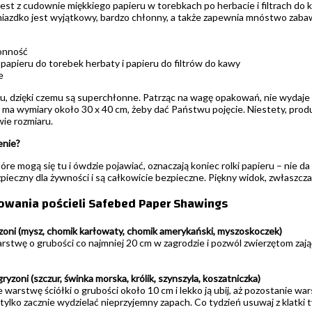
est z cudownie miękkiego papieru w torebkach po herbacie i filtrach do ka
gniazdko jest wyjątkowy, bardzo chłonny, a także zapewnia mnóstwo zabaw
onność
apieru do torebek herbaty i papieru do filtrów do kawy
e
, dzięki czemu są superchłonne. Patrząc na wagę opakowań, nie wydaje się
a wymiary około 30 x 40 cm, żeby dać Państwu pojęcie. Niestety, produc
ie rozmiaru.
enie?
óre mogą się tu i ówdzie pojawiać, oznaczają koniec rolki papieru – nie da
pieczny dla żywności i są całkowicie bezpieczne. Piękny widok, zwłaszcza
kowania pościeli Safebed Paper Shawings
zoni (mysz, chomik karłowaty, chomik amerykański, myszoskoczek)
rstwę o grubości co najmniej 20 cm w zagrodzie i pozwól zwierzętom zająć 
ryzoni (szczur, świnka morska, królik, szynszyla, koszatniczka)
 warstwę ściółki o grubości około 10 cm i lekko ją ubij, aż pozostanie wa
tylko zacznie wydzielać nieprzyjemny zapach. Co tydzień usuwaj z klatki 