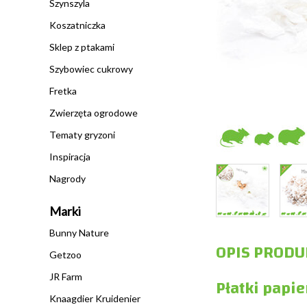
Szynszyla
Koszatniczka
Sklep z ptakami
Szybowiec cukrowy
Fretka
Zwierzęta ogrodowe
Tematy gryzoni
Inspiracja
Nagrody
Marki
Bunny Nature
OPIS PRODU
Getzoo
JR Farm
Płatki papie
Knaagdier Kruidenier