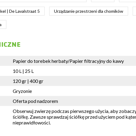
el | De Lavalstraat 5
Urządzanie przestrzeni dla chomików
a
NICZNE
Papier do torebek herbaty/Papier filtracyjny do kawy
10 L | 25 L
120 gr | 400 gr
Gryzonie
Oferta pod nadzorem
Obserwuj zwierzę podczas pierwszego użycia, aby zobaczyć
ściółkę. Zawsze sprawdzaj ściółkę przed użyciem pod kąt
nieprawidłowości.