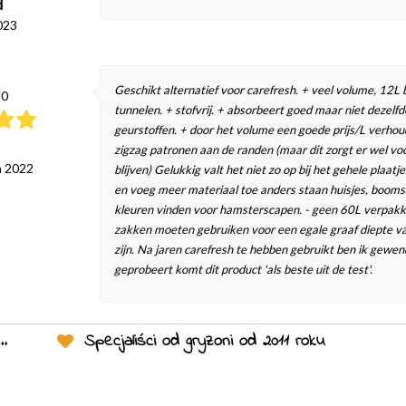
d
023
Geschikt alternatief voor carefresh. + veel volume, 12L 
10
tunnelen. + stofvrij. + absorbeert goed maar niet dezelf
geurstoffen. + door het volume een goede prijs/L verhoud
zigzag patronen aan de randen (maar dit zorgt er wel vo
ń 2022
blijven) Gelukkig valt het niet zo op bij het gehele plaat
en voeg meer materiaal toe anders staan huisjes, boomsta
kleuren vinden voor hamsterscapen. - geen 60L verpakkin
zakken moeten gebruiken voor een egale graaf diepte 
zijn. Na jaren carefresh te hebben gebruikt ben ik gewen
geprobeert komt dit product 'als beste uit de test'.
Specjaliści od gryzoni od 2011 roku