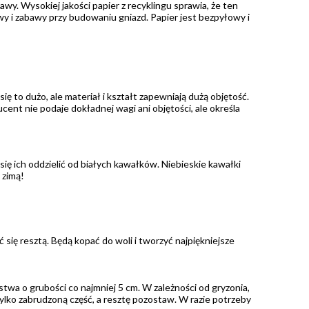
wy. Wysokiej jakości papier z recyklingu sprawia, że ten
y i zabawy przy budowaniu gniazd. Papier jest bezpyłowy i
 to dużo, ale materiał i kształt zapewniają dużą objętość.
ent nie podaje dokładnej wagi ani objętości, ale określa
 się ich oddzielić od białych kawałków. Niebieskie kawałki
 zimą!
się resztą. Będą kopać do woli i tworzyć najpiękniejsze
rstwa o grubości co najmniej 5 cm. W zależności od gryzonia,
tylko zabrudzoną część, a resztę pozostaw. W razie potrzeby