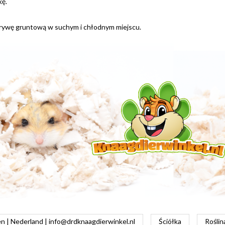
kę.
rywę gruntową w suchym i chłodnym miejscu.
 | Nederland |
info@drdknaagdierwinkel.nl
Ściółka
Rośli