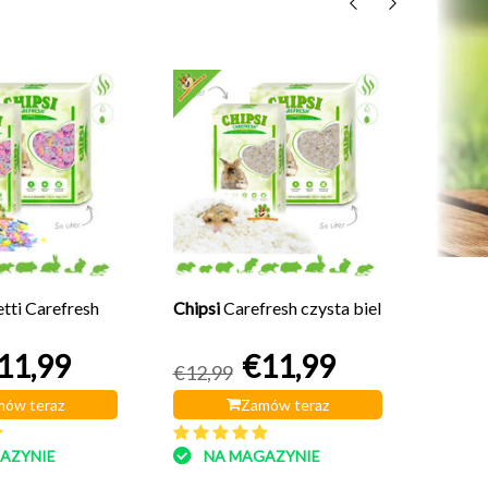
Best
The Na
Egzoty
bawełn
€9,95
NA
tti Carefresh
Chipsi
Carefresh czysta biel
11,99
€11,99
€12,99
ów teraz
Zamów teraz
AZYNIE
NA MAGAZYNIE