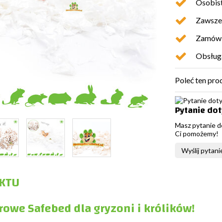
Osobist
Zawsze 
Zamówio
Obsługa
Poleć ten pro
Pytanie do
Masz pytanie d
Ci pomożemy!
Wyślij pytani
KTU
rowe Safebed dla gryzoni i królików!