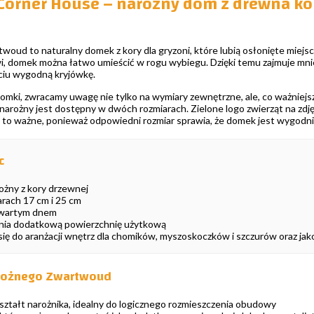
orner House – narożny dom z drewna ko
ud to naturalny domek z kory dla gryzoni, które lubią osłonięte miejsca,
, domek można łatwo umieścić w rogu wybiegu. Dzięki temu zajmuje mnie
ciu wygodną kryjówkę.
mki, zwracamy uwagę nie tylko na wymiary zewnętrzne, ale, co ważniejsze,
narożny jest dostępny w dwóch rozmiarach. Zielone logo zwierząt na zdję
t to ważne, ponieważ odpowiedni rozmiar sprawia, że domek jest wygodnie
c
ożny z kory drzewnej
rach 17 cm i 25 cm
otwartym dnem
nia dodatkową powierzchnię użytkową
ię do aranżacji wnętrz dla chomików, myszoskoczków i szczurów oraz jako
rożnego Zwartwoud
ztałt narożnika, idealny do logicznego rozmieszczenia obudowy