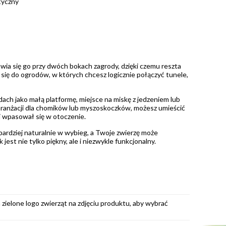
tyczny
ia się go przy dwóch bokach zagrody, dzięki czemu reszta
ię do ogrodów, w których chcesz logicznie połączyć tunele,
ch jako małą platformę, miejsce na miskę z jedzeniem lub
 aranżacji dla chomików lub myszoskoczków, możesz umieścić
j wpasował się w otoczenie.
bardziej naturalnie w wybieg, a Twoje zwierzę może
jest nie tylko piękny, ale i niezwykle funkcjonalny.
 zielone logo zwierząt na zdjęciu produktu, aby wybrać