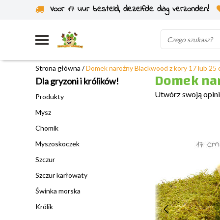
Voor 17 uur besteld, dezelfde dag verzonden!
Wysyłka z własnego magazynu
Strona główna
/
Domek narożny Blackwood z kory 17 lub 25
Domek nar
Dla gryzoni i królików!
Utwórz swoją opin
Produkty
Mysz
Chomik
Myszoskoczek
Szczur
Szczur karłowaty
Świnka morska
Królik