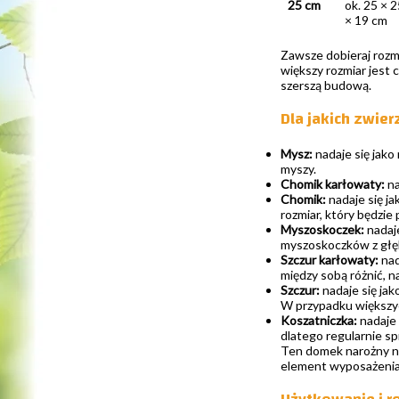
25 cm
ok. 25 × 2
× 19 cm
Zawsze dobieraj rozmi
większy rozmiar jest 
szerszą budową.
Dla jakich zwie
Mysz:
nadaje się jako
myszy.
Chomik karłowaty:
na
Chomik:
nadaje się j
rozmiar, który będzi
Myszoskoczek:
nadaje
myszoskoczków z głęb
Szczur karłowaty:
nad
między sobą różnić, n
Szczur:
nadaje się jak
W przypadku większy
Koszatniczka:
nadaje 
dlatego regularnie s
Ten domek narożny nie
element wyposażenia, 