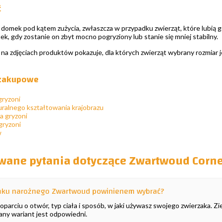
ć
domek pod kątem zużycia, zwłaszcza w przypadku zwierząt, które lubią go
, gdy zostanie on zbyt mocno pogryziony lub stanie się mniej stabilny.
t na zdjęciach produktów pokazuje, dla których zwierząt wybrany rozmia
 zakupowe
gryzoni
ralnego kształtowania krajobrazu
a gryzoni
gryzoni
w
wane pytania dotyczące Zwartwoud Corn
omku narożnego Zwartwoud powinienem wybrać?
oparciu o otwór, typ ciała i sposób, w jaki używasz swojego zwierzaka. Zi
any wariant jest odpowiedni.