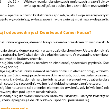
5
ok. 12 ×
Większy rozmiar dla większych, mniejszych gryzoni i akt
9 cm
zwierząt na zdjęciu produktu jest czynnikiem przewodnim
ar w oparciu o otwór, kształt ciała i sposób, w jaki Twoje zwierzę korzys
często wygodniejszy, zwłaszcza jeśli Twoje zwierzę musi naprawdę przej
rząt odpowiedni jest Zwartwoud Corner House?
 naturalna kryjówka, element trasy i niewielka przestrzeń do wspinaczki. 
daje się jako domek narożny w zagrodzie dla chomików. Ustaw domek nisk
ako naturalna kryjówka i domek z płaskim dachem. W przypadku chomików 
e pasował do budowy chomika.
 się jako solidny domek narożny do eksploracji, spacerów i gryzienia. Kszt
oką ściółką.
aje się jako naturalny element narożny domu lub element drogi, w zależn
ależy zwrócić uwagę przede wszystkim na otwór, budowę ciała i przeznac
o niska kryjówka, domek narożny lub naturalny element wyposażenia dla s
ch szczurów szczególnie ważne jest dokładne sprawdzenie otworu.
się jako naturalne schronienie i element do gryzienia, gdy jej wielkość 
prawdzaj dom pod kątem oznak zużycia.
 nadaje się dla świnek morskich, królików i szynszyli. Dla tych zwierząt 
który lepiej pasuje do ich budowy i sposobu poruszania się.