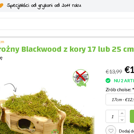
Specjaliści od gryzoni od 2011 roku
 cm
ożny Blackwood z kory 17 lub 25 cm
ię
€1
€13,99
NU 2 AR
Zrób choise:
Dodaj do