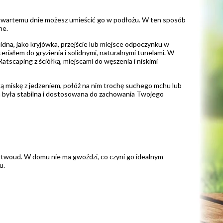
 otwartemu dnie możesz umieścić go w podłożu. W ten sposób
ne.
na, jako kryjówka, przejście lub miejsce odpoczynku w
iałem do gryzienia i solidnymi, naturalnymi tunelami. W
tscaping z ściółką, miejscami do węszenia i niskimi
ą miskę z jedzeniem, połóż na nim trochę suchego mchu lub
cja była stabilna i dostosowana do zachowania Twojego
twoud. W domu nie ma gwoździ, co czyni go idealnym
u.