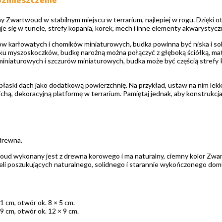
ozmieszczenie
 Zwartwoud w stabilnym miejscu w terrarium, najlepiej w rogu. Dzięki
e się w tunele, strefy kopania, korek, mech i inne elementy akwarystycz
 karłowatych i chomików miniaturowych, budka powinna być niska i solid
ku myszoskoczków, budkę narożną można połączyć z głęboką ściółką, mater
niaturowych i szczurów miniaturowych, budka może być częścią strefy Ra
łaski dach jako dodatkową powierzchnię. Na przykład, ustaw na nim lekk
ichą, dekoracyjną platformę w terrarium. Pamiętaj jednak, aby konstruk
drewna.
d wykonany jest z drewna korowego i ma naturalny, ciemny kolor Zwar
eli poszukujących naturalnego, solidnego i starannie wykończonego dom
1 cm, otwór ok. 8 × 5 cm.
9 cm, otwór ok. 12 × 9 cm.