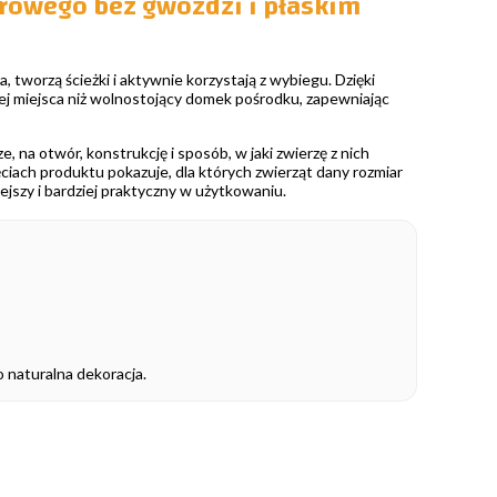
rowego bez gwoździ i płaskim
 tworzą ścieżki i aktywnie korzystają z wybiegu. Dzięki
j miejsca niż wolnostojący domek pośrodku, zapewniając
 na otwór, konstrukcję i sposób, w jaki zwierzę z nich
ciach produktu pokazuje, dla których zwierząt dany rozmiar
jszy i bardziej praktyczny w użytkowaniu.
 naturalna dekoracja.