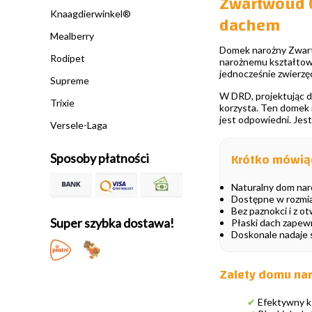
Zwartwoud C
Knaagdierwinkel®
dachem
Mealberry
Domek narożny Zwartwo
Rodipet
narożnemu kształtowi
jednocześnie zwierzę
Supreme
W DRD, projektując do
Trixie
korzysta. Ten domek 
jest odpowiedni. Jes
Versele-Laga
Krótko mówią
Sposoby płatności
Naturalny dom nar
Dostępne w rozmia
Bez paznokci i z 
Super szybka dostawa!
Płaski dach zapew
Doskonale nadaje s
Zalety domu na
✔
Efektywny ks