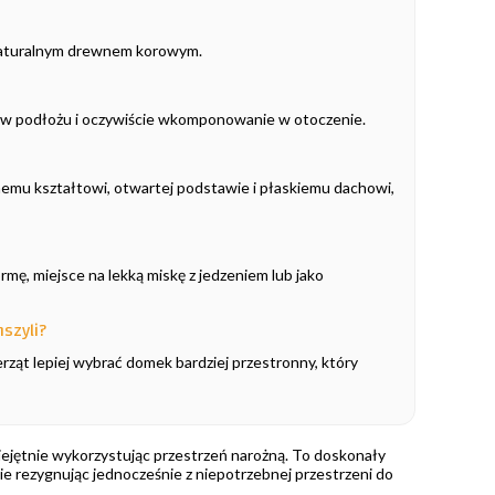
 naturalnym drewnem korowym.
 w podłożu i oczywiście wkomponowanie w otoczenie.
żnemu kształtowi, otwartej podstawie i płaskiemu dachowi,
mę, miejsce na lekką miskę z jedzeniem lub jako
szyli?
ierząt lepiej wybrać domek bardziej przestronny, który
jętnie wykorzystując przestrzeń narożną. To doskonały
 nie rezygnując jednocześnie z niepotrzebnej przestrzeni do