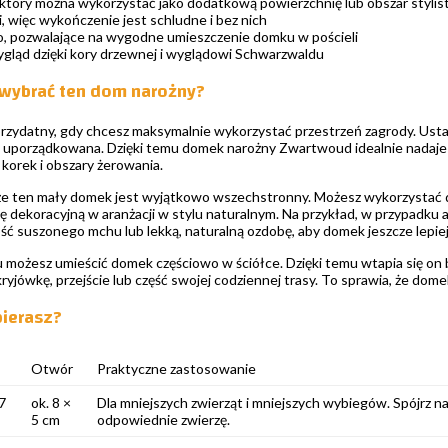
 który można wykorzystać jako dodatkową powierzchnię lub obszar stylis
, więc wykończenie jest schludne i bez nich
, pozwalające na wygodne umieszczenie domku w pościeli
gląd dzięki kory drzewnej i wyglądowi Schwarzwaldu
 wybrać ten dom narożny?
rzydatny, gdy chcesz maksymalnie wykorzystać przestrzeń zagrody. Ustaw
e uporządkowana. Dzięki temu domek narożny Zwartwoud idealnie nadaje s
 korek i obszary żerowania.
 że ten mały domek jest wyjątkowo wszechstronny. Możesz wykorzystać da
ę dekoracyjną w aranżacji w stylu naturalnym. Na przykład, w przypadku
ość suszonego mchu lub lekką, naturalną ozdobę, aby domek jeszcze lepie
 możesz umieścić domek częściowo w ściółce. Dzięki temu wtapia się on 
yjówkę, przejście lub część swojej codziennej trasy. To sprawia, że domek 
bierasz?
Otwór
Praktyczne zastosowanie
7
ok. 8 ×
Dla mniejszych zwierząt i mniejszych wybiegów. Spójrz na
5 cm
odpowiednie zwierzę.