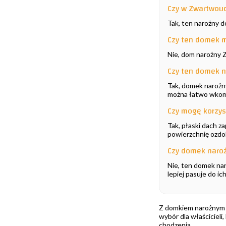
Czy w Zwartwoud
Tak, ten narożny 
Czy ten domek 
Nie, dom narożny 
Czy ten domek 
Tak, domek narożny
można łatwo wkom
Czy mogę korzys
Tak, płaski dach z
powierzchnię ozdo
Czy domek naroż
Nie, ten domek naro
lepiej pasuje do i
Z domkiem narożnym Z
wybór dla właścicieli
chodzenia.