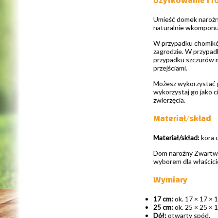
Użytkowanie i r
Umieść domek narożny
naturalnie wkomponuj
W przypadku chomików
zagrodzie. W przypad
przypadku szczurów mi
przejściami.
Możesz wykorzystać p
wykorzystaj go jako c
zwierzęcia.
Materiał/skład
Materiał/skład:
kora 
Dom narożny Zwartwou
wyborem dla właścici
Wymiary
17 cm:
ok. 17 × 17 × 1
25 cm:
ok. 25 × 25 × 1
Dół:
otwarty spód.