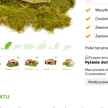
Wysyłk
Osobist
Zawsze 
Zamówio
Poleć ten pro
Pytanie do
Masz pytanie d
Ci pomożemy!
Wyślij pytani
KTU