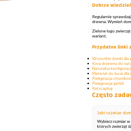
Dobrze wiedzie
Regularnie sprawdzaj 
drewna. Wymień domek
Zielone logo zwierzą
wariant.
Przydatne linki
Wszystkie domki dla 
Kora drzewna do natu
Naturalna konfiguracj
Materiał do żucia dla 
Pielęgnacja chomikó
Pielęgnacja gerbil
Ratscaping
Często zada
Jaki rozmiar d
Wybierz rozmiar w 
których zwierząt d