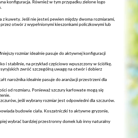
ywna konfiguracja. Również w tym przypadku zielone logo
.
ta z kuwety. Jeśli nie jesteś pewien między dwoma rozmiarami,
ść przez otwór z wypełnionymi kieszonkami policzkowymi lub
Mniejszy rozmiar idealnie pasuje do aktywnej konfiguracji
o i stabilnie, na przykład częściowo wpuszczony w ściółkę.
syryjskich zwróć szczególną uwagę na otwór i dobierz
ałt narożnika idealnie pasuje do aranżacji przestrzeni dla
ości od rozmiaru. Ponieważ szczury karłowate mogą się
zenie.
zczurów, jeśli wybrany rozmiar jest odpowiedni dla szczurów.
odpowiada budowie ciała. Koszatniczki to aktywne gryzonie,
lepiej wybrać bardziej przestronny domek lub inny naturalny