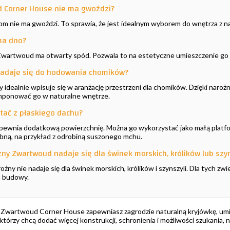
 Corner House nie ma gwoździ?
dom nie ma gwoździ. To sprawia, że jest idealnym wyborem do wnętrza z
ma dno?
Zwartwoud ma otwarty spód. Pozwala to na estetyczne umieszczenie go
nadaje się do hodowania chomików?
 idealnie wpisuje się w aranżację przestrzeni dla chomików. Dzięki naro
ponować go w naturalne wnętrze.
tać z płaskiego dachu?
apewnia dodatkową powierzchnię. Można go wykorzystać jako małą platfor
bną, na przykład z odrobiną suszonego mchu.
ny Zwartwoud nadaje się dla świnek morskich, królików lub szyn
żny nie nadaje się dla świnek morskich, królików i szynszyli. Dla tych zw
ch budowy.
wartwoud Corner House zapewniasz zagrodzie naturalną kryjówkę, umie
, którzy chcą dodać więcej konstrukcji, schronienia i możliwości szukania,