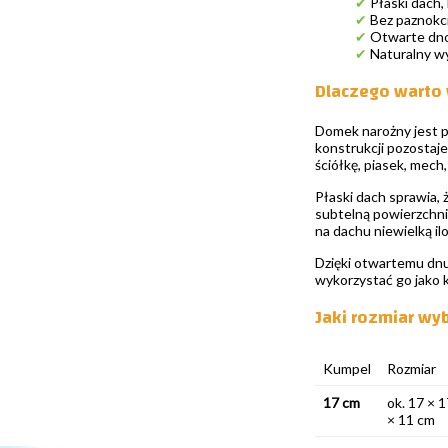
✔
Płaski dach,
✔
Bez paznokci
✔
Otwarte dno
✔
Naturalny wy
Dlaczego warto
Domek narożny jest p
konstrukcji pozostaj
ściółkę, piasek, mech,
Płaski dach sprawia,
subtelną powierzchni
na dachu niewielką il
Dzięki otwartemu dnu
wykorzystać go jako kr
Jaki rozmiar wy
Kumpel
Rozmiar
17 cm
ok. 17 × 1
× 11 cm