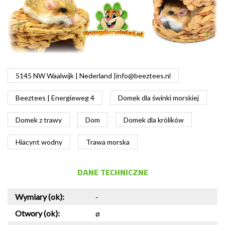
5145 NW Waalwijk | Nederland |
info@beeztees.nl
Beeztees | Energieweg 4
Domek dla świnki morskiej
Domek z trawy
Dom
Domek dla królików
Hiacynt wodny
Trawa morska
DANE TECHNICZNE
Wymiary (ok):
-
Otwory (ok):
ø