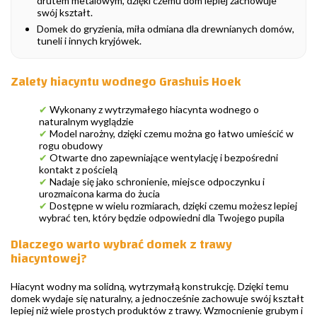
drutem metalowym, dzięki czemu dom lepiej zachowuje
swój kształt.
Domek do gryzienia, miła odmiana dla drewnianych domów,
tuneli i innych kryjówek.
Zalety hiacyntu wodnego Grashuis Hoek
✔
Wykonany z wytrzymałego hiacynta wodnego o
naturalnym wyglądzie
✔
Model narożny, dzięki czemu można go łatwo umieścić w
rogu obudowy
✔
Otwarte dno zapewniające wentylację i bezpośredni
kontakt z pościelą
✔
Nadaje się jako schronienie, miejsce odpoczynku i
urozmaicona karma do żucia
✔
Dostępne w wielu rozmiarach, dzięki czemu możesz lepiej
wybrać ten, który będzie odpowiedni dla Twojego pupila
Dlaczego warto wybrać domek z trawy
hiacyntowej?
Hiacynt wodny ma solidną, wytrzymałą konstrukcję. Dzięki temu
domek wydaje się naturalny, a jednocześnie zachowuje swój kształt
lepiej niż wiele prostych produktów z trawy. Wzmocnienie grubym i