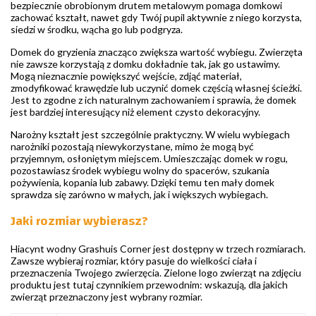
bezpiecznie obrobionym drutem metalowym pomaga domkowi
zachować kształt, nawet gdy Twój pupil aktywnie z niego korzysta,
siedzi w środku, wącha go lub podgryza.
Domek do gryzienia znacząco zwiększa wartość wybiegu. Zwierzęta
nie zawsze korzystają z domku dokładnie tak, jak go ustawimy.
Mogą nieznacznie powiększyć wejście, zdjąć materiał,
zmodyfikować krawędzie lub uczynić domek częścią własnej ścieżki.
Jest to zgodne z ich naturalnym zachowaniem i sprawia, że domek
jest bardziej interesujący niż element czysto dekoracyjny.
Narożny kształt jest szczególnie praktyczny. W wielu wybiegach
narożniki pozostają niewykorzystane, mimo że mogą być
przyjemnym, osłoniętym miejscem. Umieszczając domek w rogu,
pozostawiasz środek wybiegu wolny do spacerów, szukania
pożywienia, kopania lub zabawy. Dzięki temu ten mały domek
sprawdza się zarówno w małych, jak i większych wybiegach.
Jaki rozmiar wybierasz?
Hiacynt wodny Grashuis Corner jest dostępny w trzech rozmiarach.
Zawsze wybieraj rozmiar, który pasuje do wielkości ciała i
przeznaczenia Twojego zwierzęcia. Zielone logo zwierząt na zdjęciu
produktu jest tutaj czynnikiem przewodnim: wskazują, dla jakich
zwierząt przeznaczony jest wybrany rozmiar.