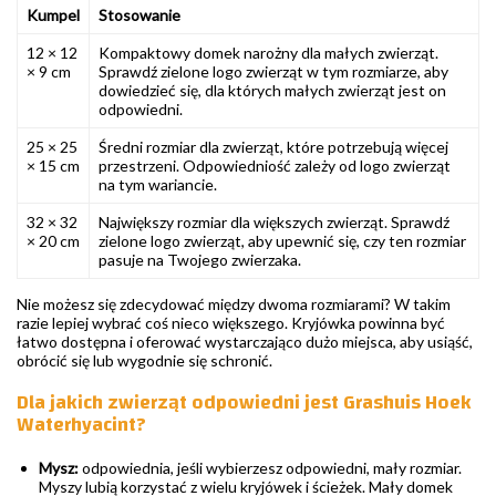
Kumpel
Stosowanie
12 × 12
Kompaktowy domek narożny dla małych zwierząt.
× 9 cm
Sprawdź zielone logo zwierząt w tym rozmiarze, aby
dowiedzieć się, dla których małych zwierząt jest on
odpowiedni.
25 × 25
Średni rozmiar dla zwierząt, które potrzebują więcej
× 15 cm
przestrzeni. Odpowiedniość zależy od logo zwierząt
na tym wariancie.
32 × 32
Największy rozmiar dla większych zwierząt. Sprawdź
× 20 cm
zielone logo zwierząt, aby upewnić się, czy ten rozmiar
pasuje na Twojego zwierzaka.
Nie możesz się zdecydować między dwoma rozmiarami? W takim
razie lepiej wybrać coś nieco większego. Kryjówka powinna być
łatwo dostępna i oferować wystarczająco dużo miejsca, aby usiąść,
obrócić się lub wygodnie się schronić.
Dla jakich zwierząt odpowiedni jest Grashuis Hoek
Waterhyacint?
Mysz:
odpowiednia, jeśli wybierzesz odpowiedni, mały rozmiar.
Myszy lubią korzystać z wielu kryjówek i ścieżek. Mały domek