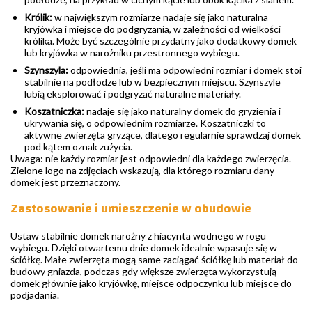
Królik:
w największym rozmiarze nadaje się jako naturalna
kryjówka i miejsce do podgryzania, w zależności od wielkości
królika. Może być szczególnie przydatny jako dodatkowy domek
lub kryjówka w narożniku przestronnego wybiegu.
Szynszyla:
odpowiednia, jeśli ma odpowiedni rozmiar i domek stoi
stabilnie na podłodze lub w bezpiecznym miejscu. Szynszyle
lubią eksplorować i podgryzać naturalne materiały.
Koszatniczka:
nadaje się jako naturalny domek do gryzienia i
ukrywania się, o odpowiednim rozmiarze. Koszatniczki to
aktywne zwierzęta gryzące, dlatego regularnie sprawdzaj domek
pod kątem oznak zużycia.
Uwaga: nie każdy rozmiar jest odpowiedni dla każdego zwierzęcia.
Zielone logo na zdjęciach wskazują, dla którego rozmiaru dany
domek jest przeznaczony.
Zastosowanie i umieszczenie w obudowie
Ustaw stabilnie domek narożny z hiacynta wodnego w rogu
wybiegu. Dzięki otwartemu dnie domek idealnie wpasuje się w
ściółkę. Małe zwierzęta mogą same zaciągać ściółkę lub materiał do
budowy gniazda, podczas gdy większe zwierzęta wykorzystują
domek głównie jako kryjówkę, miejsce odpoczynku lub miejsce do
podjadania.