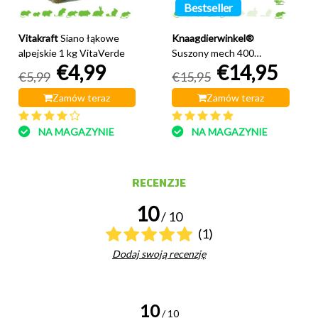
Bestseller
Vitakraft
Siano łąkowe
Knaagdierwinkel®
alpejskie 1 kg VitaVerde
Suszony mech 400
€4,99
€14,95
gramów
€5,99
€15,95
Zamów teraz
Zamów teraz
NA MAGAZYNIE
NA MAGAZYNIE
RECENZJE
10
/ 10
(1)
Dodaj swoją recenzję
10
/ 10