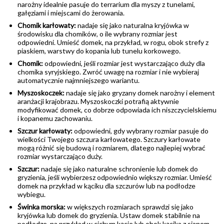
narożny idealnie pasuje do terrarium dla myszy z tunelami,
gałęziami i miejscami do żerowania.
Chomik karłowaty:
nadaje się jako naturalna kryjówka w
środowisku dla chomików, o ile wybrany rozmiar jest
odpowiedni. Umieść domek, na przykład, w rogu, obok strefy z
piaskiem, warstwy do kopania lub tunelu korkowego.
Chomik:
odpowiedni, jeśli rozmiar jest wystarczająco duży dla
chomika syryjskiego. Zwróć uwagę na rozmiar i nie wybieraj
automatycznie najmniejszego wariantu.
Myszoskoczek:
nadaje się jako gryzany domek narożny i element
aranżacji krajobrazu. Myszoskoczki potrafią aktywnie
modyfikować domek, co dobrze odpowiada ich niszczycielskiemu
i kopanemu zachowaniu.
Szczur karłowaty:
odpowiedni, gdy wybrany rozmiar pasuje do
wielkości Twojego szczura karłowatego. Szczury karłowate
mogą różnić się budową i rozmiarem, dlatego najlepiej wybrać
rozmiar wystarczająco duży.
Szczur:
nadaje się jako naturalne schronienie lub domek do
gryzienia, jeśli wybierzesz odpowiednio większy rozmiar. Umieść
domek na przykład w kąciku dla szczurów lub na podłodze
wybiegu.
Świnka morska:
w większych rozmiarach sprawdzi się jako
kryjówka lub domek do gryzienia. Ustaw domek stabilnie na
podłodze, na przykład w cichym kącie lub obok kącika z sianem.