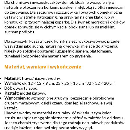
Dla chomików i myszoskoczków domek idealnie wpasuje się w
naturalne otoczenie z korkiem, piaskiem, głęboką ściółką i miejscami
do żerowania. Dla szczurów i szczurów karłowatych domek można
ustawić w strefie Ratscaping, na przykład na dnie klatki lub w
konstrukcji przypominającej koparkę. Dla świnek morskich i królików
domek sprawdzi się w cichym kącie, obok siana lub na miękkim,
suchym podłożu.
Dla szynszyli i koszatniczek, kurnik należy wykorzystywać przede
wszystkim jako suchą, naturalną kryjówkę i miejsce do gryzienia.
Należy go solidnie postawić i uzupełnić sianem, platformami,
tunelami i odpowiednim materiałem do gryzienia.
Materiał, wymiary i wykończenie
Materiał:
trawa/hiacynt wodny.
Wymiary:
ok. 12 × 12 × 9 cm, 25 × 25 × 15 cm i 32 × 32 × 20 cm.
Dół:
otwarty spód.
Kształt:
model kątowy.
Wzmocnienie:
wzmocnione grubym i bezpiecznie obrobionym
drutem metalowym, dzięki czemu dom lepiej zachowuje swój
kształt.
Hiacynt wodny to materiał naturalny. W związku z tym kolor,
struktura i splot mogą się nieznacznie różnić w zależności od domu.
Jest to charakterystyczne dla tego rodzaju naturalnych produktów
i nadaje każdemu domowi niepowtarzalny wygląd.