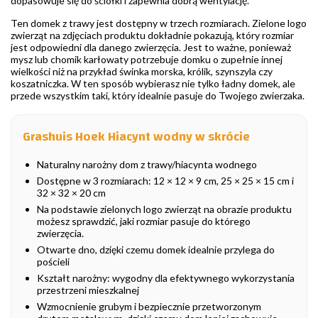
dopasowuje się do ściółki i zapewnia dobrą wentylację.
Ten domek z trawy jest dostępny w trzech rozmiarach. Zielone logo
zwierząt na zdjęciach produktu dokładnie pokazują, który rozmiar
jest odpowiedni dla danego zwierzęcia. Jest to ważne, ponieważ
mysz lub chomik karłowaty potrzebuje domku o zupełnie innej
wielkości niż na przykład świnka morska, królik, szynszyla czy
koszatniczka. W ten sposób wybierasz nie tylko ładny domek, ale
przede wszystkim taki, który idealnie pasuje do Twojego zwierzaka.
Grashuis Hoek Hiacynt wodny w skrócie
Naturalny narożny dom z trawy/hiacynta wodnego
Dostępne w 3 rozmiarach: 12 × 12 × 9 cm, 25 × 25 × 15 cm i
32 × 32 × 20 cm
Na podstawie zielonych logo zwierząt na obrazie produktu
możesz sprawdzić, jaki rozmiar pasuje do którego
zwierzęcia.
Otwarte dno, dzięki czemu domek idealnie przylega do
pościeli
Kształt narożny: wygodny dla efektywnego wykorzystania
przestrzeni mieszkalnej
Wzmocnienie grubym i bezpiecznie przetworzonym